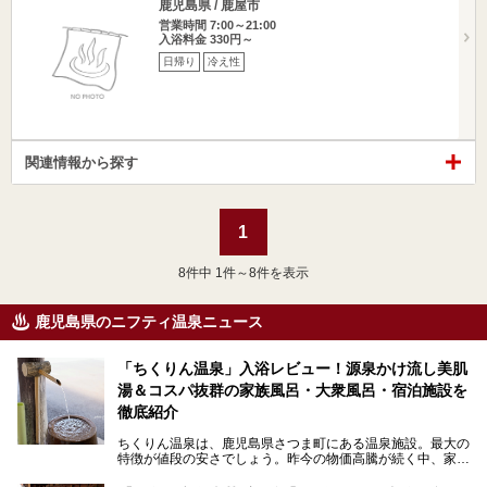
鹿児島県 / 鹿屋市
営業時間 7:00～21:00
入浴料金 330円～
日帰り
冷え性
関連情報から探す
1
8
件中 1件～8件を表示
鹿児島県のニフティ温泉ニュース
「ちくりん温泉」入浴レビュー！源泉かけ流し美肌
湯＆コスパ抜群の家族風呂・大衆風呂・宿泊施設を
徹底紹介
ちくりん温泉は、鹿児島県さつま町にある温泉施設。最大の
特徴が値段の安さでしょう。昨今の物価高騰が続く中、家族
風呂1室1時間900円・大衆風呂大人1人300円、宿泊大人1人