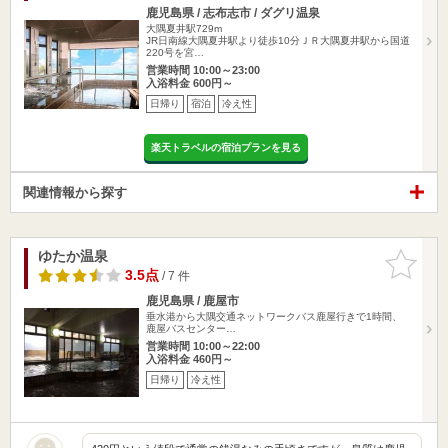
鹿児島県 / 志布志市 / ダグリ温泉
大隅夏井駅729m
JR日南線大隅夏井駅より徒歩10分ＪＲ大隅夏井駅から国道
220号を宮…
営業時間 10:00～23:00
入浴料金 600円～
日帰り
宿泊
冷え性
楽天トラベルの宿泊プランを見る
関連情報から探す
ゆたか温泉
お気に入
りに追加
3.5点
/ 7 件
鹿児島県 / 鹿屋市
垂水港から大隅交通ネットワークバス鹿屋行きで1時間、
鹿屋バスセンター…
営業時間 10:00～22:00
入浴料金 460円～
日帰り
冷え性