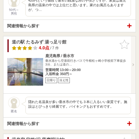
420円という値段で通常の銭湯なみの手頃さですが、泉質は鹿児
島県の温泉の中では上位だと思います。家のお風呂もあります
が、つ…
50代～
男性
関連情報から探す
道の駅 たるみず 湯っ足り館
お気に入
りに追加
4.0点
/ 7 件
鹿児島県 / 垂水市
垂水港から空港前行きバスで牛根松ヶ崎小学校前下車徒歩
3分、または道の…
営業時間 13:00～20:00
入浴料金 350円～
日帰り
冷え性
隠れた名温泉が多い垂水市の中でも３本に入るいい泉質です。施
設はとびっきり綺麗です。バイキングもおすすめです。
匿名
関連情報から探す