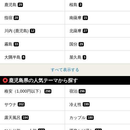
鹿児島
桜島
29
3
指宿
南薩摩
28
15
川内 (鹿児島)
北薩摩
12
27
霧島
国分
33
29
大隅半島
屋久島
8
3
すべて表示する
鹿児島県の人気テーマから探す
格安（1,000円以下）
宿泊
298
296
サウナ
冷え性
202
199
露天風呂
カップル
194
180