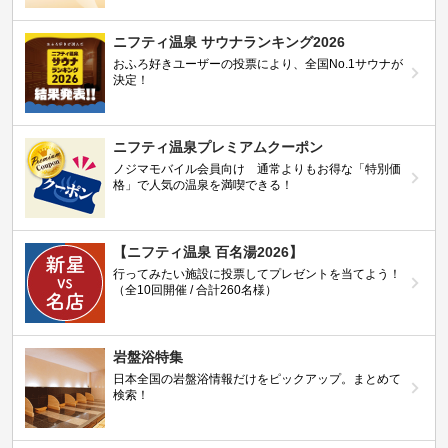
ニフティ温泉 サウナランキング2026
おふろ好きユーザーの投票により、全国No.1サウナが
決定！
ニフティ温泉プレミアムクーポン
ノジマモバイル会員向け 通常よりもお得な「特別価
格」で人気の温泉を満喫できる！
【ニフティ温泉 百名湯2026】
行ってみたい施設に投票してプレゼントを当てよう！
（全10回開催 / 合計260名様）
岩盤浴特集
日本全国の岩盤浴情報だけをピックアップ。まとめて
検索！