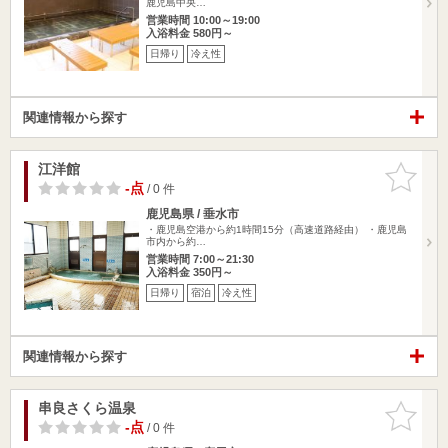
鹿児島中央…
営業時間 10:00～19:00
入浴料金 580円～
日帰り
冷え性
関連情報から探す
江洋館
お気に入
りに追加
-点
/ 0 件
鹿児島県 / 垂水市
・鹿児島空港から約1時間15分（高速道路経由） ・鹿児島
市内から約…
営業時間 7:00～21:30
入浴料金 350円～
日帰り
宿泊
冷え性
関連情報から探す
串良さくら温泉
お気に入
りに追加
-点
/ 0 件