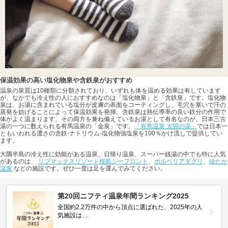
保温効果の高い塩化物泉や含鉄泉がおすすめ
温泉の泉質は10種類に分類されており、いずれも体を温める効果は有しています
が、なかでも冷え性の人におすすめなのは「塩化物泉」と「含鉄泉」です。塩化物
泉は、お湯に含まれている塩分が皮膚の表面をコーティングし、毛穴を塞いで汗の
蒸発を妨げることによって保温効果を発揮。含鉄泉は熱伝導率の良い鉄分の作用で
体がよく温まります。その両方を兼ね備えているお湯として有名なのが、日本三古
湯の一つに数えられる有馬温泉の「金泉」です。
「有馬温泉 太閤の湯」
では日本一
ともいわれる濃さの含鉄-ナトリウム-塩化物強塩泉を100％かけ流しで提供してい
ます。
大隅半島の冷え性に効能がある温泉、日帰り温泉、スーパー銭湯の中でも特に人気
があるのは、
リブマックスリゾート桜島シーフロント
、
ボルベリアダグリ
、
ゆたか
温泉
などの施設です。ぜひ一度は足を運んでみてください。
第20回ニフティ温泉年間ランキング2025
全国約2.2万件の中から頂点に選ばれた、2025年の人
気施設は…