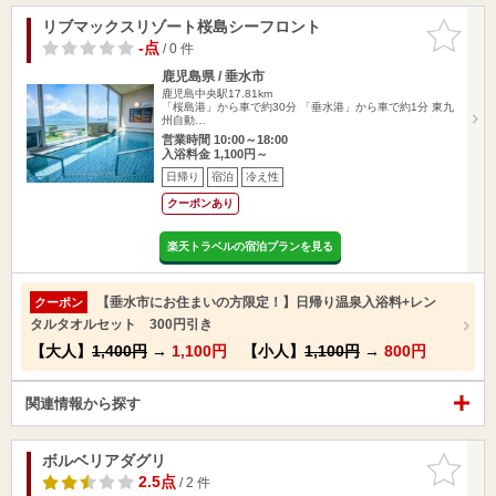
リブマックスリゾート桜島シーフロント
お気に入
りに追加
-点
/ 0 件
鹿児島県 / 垂水市
鹿児島中央駅17.81km
「桜島港」から車で約30分 「垂水港」から車で約1分 東九
州自動…
営業時間 10:00～18:00
入浴料金 1,100円～
日帰り
宿泊
冷え性
クーポンあり
楽天トラベルの宿泊プランを見る
【垂水市にお住まいの方限定！】日帰り温泉入浴料+レン
クーポン
タルタオルセット 300円引き
【大人】
1,400円
→
1,100円
【小人】
1,100円
→
800円
関連情報から探す
ボルベリアダグリ
お気に入
りに追加
2.5点
/ 2 件