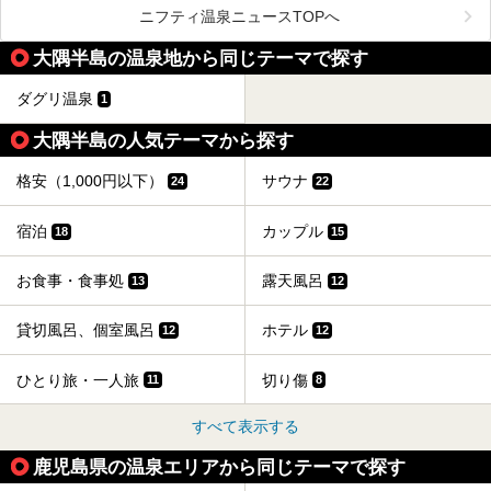
後経営が変わり、復旧作業を実施。2025年4月26日に日帰
ニフティ温泉ニュースTOPへ
り入浴施設としてプレオープンしました。
大隅半島の温泉地から同じテーマで探す
筆者自身、閉館中もボランティア作業や取材等で数回現地へ
ダグリ温泉
1
乗り込みましたが、今回もオープン前日から初日にかけて現
地訪問。リニューアルした浴室・最新情報を中心に、以前と
の相違点や注意事項などを詳細レビューします。
大隅半島の人気テーマから探す
格安（1,000円以下）
サウナ
24
22
宿泊
カップル
18
15
お食事・食事処
露天風呂
13
12
貸切風呂、個室風呂
ホテル
12
12
ひとり旅・一人旅
切り傷
11
8
すべて表示する
鹿児島県の温泉エリアから同じテーマで探す