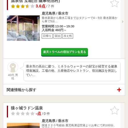
温泉宿 宝箱(旧 薩摩明治村)
お気に入
りに追加
3.6点
/ 7 件
鹿児島県 / 垂水市
垂水新港から垂水工場まではタクシーで4～5分 垂水新港か
ら車で5分…
営業時間 13:00～19:30
入浴料金 460円～
日帰り
宿泊
冷え性
楽天トラベルの宿泊プランを見る
垂水市の高台に建つ、ミネラルウォーターの財宝が経営する健康
増進施設。工場の他、土産物店やレストラン、宿泊施設を併設し
てい…
40代 男
性
関連情報から探す
猿ヶ城ラドン温泉
お気に入
りに追加
-点
/ 0 件
鹿児島県 / 垂水市
国道２２０号経由 鹿児島溝辺空港よりお車にて約100分。