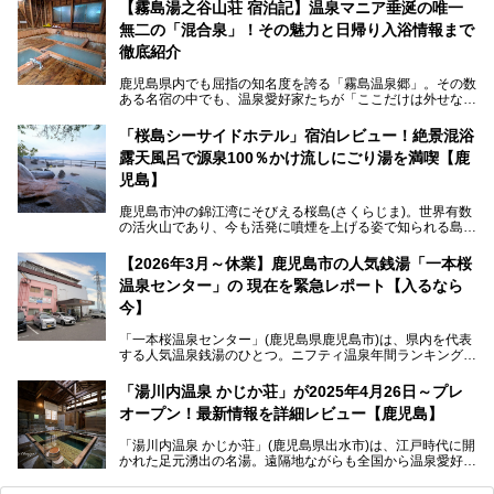
4,000円～、と驚くべき価格を維持。
【霧島湯之谷山荘 宿泊記】温泉マニア垂涎の唯一
無二の「混合泉」！その魅力と日帰り入浴情報まで
さらに、源泉100％かけ流しのツルツル美肌湯を堪能できる
点にも注目すべき。30年以上全国の温泉を巡った筆者の経
徹底紹介
験上、穴場中の穴場と言っても決して過言ではありません。
鹿児島県内でも屈指の知名度を誇る「霧島温泉郷」。その数
今回は「ちくりん温泉」の家族風呂・大衆風呂・宿泊施設に
ある名宿の中でも、温泉愛好家たちが「ここだけは外せな
ついて、徹底レビューします！
い」と熱い視線を送るのが「霧島湯之谷山荘（以下：湯之谷
山荘）」です。
「桜島シーサイドホテル」宿泊レビュー！絶景混浴
露天風呂で源泉100％かけ流しにごり湯を満喫【鹿
最大の魅力は、ここでしか体験できない絶妙なバランスの
「自噴混合泉」。今回は、その極上の湯を心ゆくまで堪能す
児島】
べく宿泊し、実際に感じたお湯のちからと宿の魅力を詳しく
レポートします。
鹿児島市沖の錦江湾にそびえる桜島(さくらじま)。世界有数
の活火山であり、今も活発に噴煙を上げる姿で知られる島で
また、気軽に立ち寄りたい方のための「日帰り入浴情報」も
す。「桜島シーサイドホテル」は桜島の南端付近に佇むリゾ
併せて解説。温泉マニアをも唸らせる“生きたお湯”の正体に
ートホテル。最大の魅力が、錦江湾に面した絶景混浴露天風
【2026年3月～休業】鹿児島市の人気銭湯「一本桜
迫ります。
呂でしょう。源泉100％かけ流しのにごり湯は、多くの温泉
温泉センター」の 現在を緊急レポート【入るなら
ファンを魅了する存在です。
今】
今回筆者自ら宿泊。桜島シーサイドホテルの“温泉”はじめ、
食事やアクセスなど詳細レビューします。
「一本桜温泉センター」(鹿児島県鹿児島市)は、県内を代表
する人気温泉銭湯のひとつ。ニフティ温泉年間ランキング2
025では、鹿児島県総合第4位を獲得。年中無休かつ24時間
営業なので、就寝前の入浴や寝起き一番の朝湯など利便性が
「湯川内温泉 かじか荘」が2025年4月26日～プレ
抜群！ 多くの常連客やファンでいつも賑わっています。し
オープン！最新情報を詳細レビュー【鹿児島】
かし建物の老朽化に伴い、2026年2月28日24時をもって休
業。現在の施設を取り壊し・同じ場所に新築するため、再開
「湯川内温泉 かじか荘」(鹿児島県出水市)は、江戸時代に開
は約2年後を予定しています。
かれた足元湧出の名湯。遠隔地ながらも全国から温泉愛好家
が訪れ、温泉ファンなら一度は入ってみたい憧れの温泉とも
今回は2025年の年末に訪問・現地体験し、一本桜温泉セン
いえる存在です。2023年にいったん閉館しましたが、その
ターの“現在”を緊急レポートします！