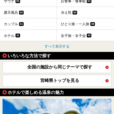
サウナ
お食事・食事処
65
62
露天風呂
冷え性
60
56
カップル
ひとり旅・一人旅
51
48
ホテル
女子旅・女子会
41
40
すべて表示する
いろいろな方法で探す
全国の施設から同じテーマで探す
宮崎県トップを見る
ホテルで楽しめる温泉の魅力