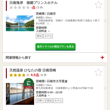
日南海岸 南郷プリンスホテル
お気に入
りに追加
-点
/ 0 件
宮崎県 / 日南市
南郷駅1.36km
宮崎自動車道 宮崎IC～日南東郷IC利用で当館まで車で
約1時間 J…
営業時間
入浴料金 ～
宿泊
ホテル
楽天トラベルの宿泊プランを見る
関連情報から探す
天然温泉 ひなたの宿 日南宮崎
お気に入
りに追加
4.0点
/ 8 件
宮崎県 / 日南市大字星倉
日南駅1.74km
東九州自動車道 日南東郷ICより県道434号線で3分
営業時間 6:00～22:00
入浴料金 ～
日帰り
宿泊
ホテル