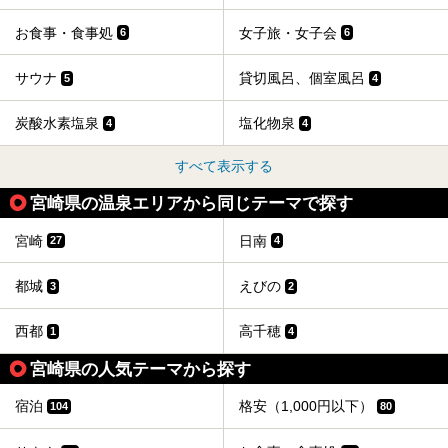
お食事・食事処
女子旅・女子会
6
6
サウナ
貸切風呂、個室風呂
5
4
炭酸水素塩泉
塩化物泉
4
4
すべて表示する
宮崎県の温泉エリアから同じテーマで探す
宮崎
日南
27
4
都城
えびの
3
2
西都
高千穂
1
4
宮崎県の人気テーマから探す
宿泊
格安（1,000円以下）
104
80