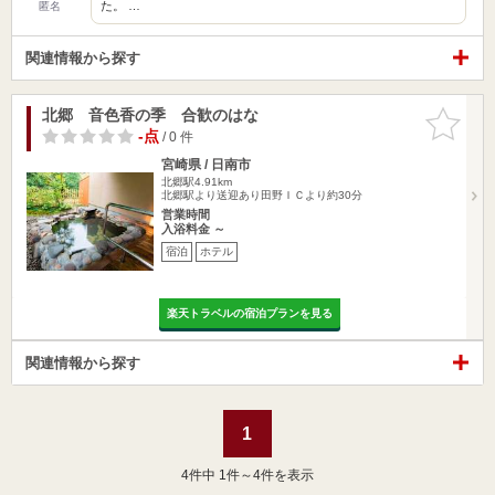
た。 …
匿名
関連情報から探す
北郷 音色香の季 合歓のはな
お気に入
りに追加
-点
/ 0 件
宮崎県 / 日南市
北郷駅4.91km
北郷駅より送迎あり田野ＩＣより約30分
営業時間
入浴料金 ～
宿泊
ホテル
楽天トラベルの宿泊プランを見る
関連情報から探す
1
4
件中 1件～4件を表示