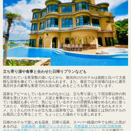
立ち寄り湯や食事と合わせた日帰りプランなども
用意されている客室数の違いなどから、観光向けのホテルは旅館と比べて大規
模な浴場を備えている傾向がみられます。また、最近では大浴場のほかに露天
風呂付きの豪華な客室での入浴が楽しめるところも増えてきています。
温泉をアピールしているホテルのなかには、立ち寄り湯として宿泊客以外の利
用者を受け入れていたり、入浴と食事がセットになった日帰りプランを提供し
ている施設も多いので、気になっているホテルの雰囲気を確かめるために使っ
てみたり、特別な日の食事会や温泉デートなどに利用したりするのもオスス
メ。たくさんのホテルが立ち並ぶ温泉地では、宿泊する施設とは別のホテルの
お風呂に立ち寄ることで、ちょっとした湯めぐりも楽しめます。
日南のホテルで楽しめる温泉、日帰り温泉、スーパー銭湯の中でも特に人気が
あるのは、
日南海岸 南郷プリンスホテル
、
天然温泉 ひなたの宿 日南宮崎
、
ホテル日南北郷リゾート（旧 ホテルジェイズ日南リゾート）
などの施設で