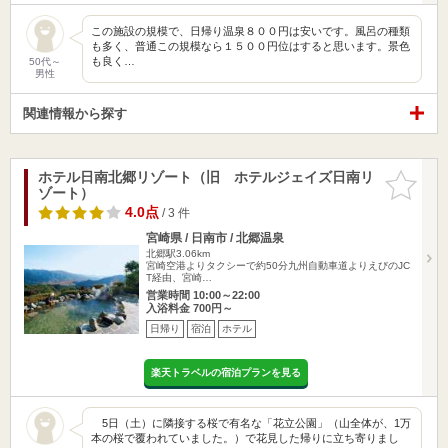
この施設の規模で、日帰り温泉８００円は安いです。風呂の種類
も多く、普通この規模なら１５００円位はすると思います。景色
も良く…
50代～
男性
関連情報から探す
ホテル日南北郷リゾート（旧 ホテルジェイズ日南リ
お気に入
ゾート）
りに追加
4.0点
/ 3 件
宮崎県 / 日南市 / 北郷温泉
北郷駅3.06km
宮崎空港よりタクシーで約50分九州自動車道よりえびのJC
T経由、宮崎…
営業時間 10:00～22:00
入浴料金 700円～
日帰り
宿泊
ホテル
楽天トラベルの宿泊プランを見る
5日（土）に隣接する桜で有名な「花立公園」（山全体が、1万
本の桜で覆われていました。）で花見した帰りに立ち寄りまし