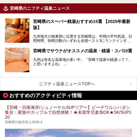
宮崎県のニフティ温泉ニュース
宮崎県のスーパー銭湯おすすめ15選 【2025年最新
版】
九州地方の南東部に位置する宮崎県は、年間の平均気温、日
照時間、快晴日数のいずれも全国ベスト3にランクインする
「日本のひなた」。九州一の降水量により豊かに育った緑と
青空が彩る、鮮やかな自然の景観が魅力です。断崖と滝が神
宮崎県でサウナがオススメの温泉・銭湯・スパ10選
秘的な高千穂峡や、「鬼の洗濯板」と呼ばれる岩に囲まれた
青島、霧島連山を望むえびの高原、青い空と海が続く日南海
九州は有名な温泉地が多い中、「宮崎で温泉や銭湯って？」
岸など、自然を満喫できる見どころは県内全域に広がってい
と思いますよね。
ます。
宮崎県のスーパー銭湯にも、周囲の自然と一体となって楽し
そんな宮崎県内でも、サウナが楽しめる温泉や銭湯、スパは
める施設が数多くあります。ここでは、宮崎県で特に人気の
あるんです。
スーパー銭湯をご紹介します。
ニフティ温泉ニュースTOPへ
宮崎など都市の中心部から、離れた所にある温泉旅館などに
あるサウナまで紹介します。
おすすめのアクティビティ情報
ぜひ参考にして、宮崎でのサウナライフを楽しみましょう！
【宮崎・日南海岸/シュノーケルSUPツアー】ビーチワルンハダシ
集合：家族やカップルで自然体験！★未就学児参加OK★SK/SUP1
20
宮崎県日南市富土4028-4