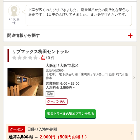
浴室が広くのんびりできました。 露天風呂かたの開放的な景色も
最高です！ 1日中のんびりできました。 また是非行きたいです。
20代 男
性
関連情報から探す
リブマックス梅田セントラル
-点
/ 0 件
大阪府 / 大阪市北区
北新地駅560m
【電車】 地下鉄谷町線「東梅田」駅7番出口 徒歩 約7分 阪
神本…
営業時間 6:00～25:00
入浴料金 2,500円～
宿泊
クーポンあり
楽天トラベルの宿泊プランを見る
日帰り入浴料割引
クーポン
通常
2,500円
→
2,000円（500円お得！）