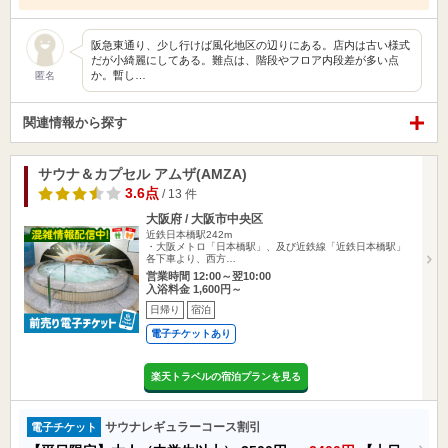
阪急東通り、少し行けば風化地区の辺りにある。店内は古い様式
だが小綺麗にしてある。難点は、階段やフロア内段差が多い点
か。暫し…
匿名
関連情報から探す
サウナ＆カプセル アムザ(AMZA)
3.6点
/ 13 件
大阪府 / 大阪市中央区
近鉄日本橋駅242m
・大阪メトロ「日本橋駅」、及び近鉄線「近鉄日本橋駅」
各下車より、西方…
営業時間 12:00～翌10:00
入浴料金 1,600円～
日帰り
宿泊
電子チケットあり
楽天トラベルの宿泊プランを見る
サウナレギュラーコース割引
電子チケット