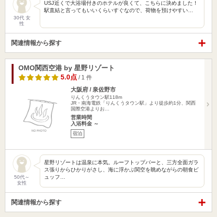
USJ近くで大浴場付きのホテルが良くて、こちらに決めました！
駅直結と言ってもいいくらいすぐなので、荷物を預けやすい…
30代 女
性
関連情報から探す
OMO関西空港 by 星野リゾート
5.0点
/ 1 件
大阪府 / 泉佐野市
りんくうタウン駅118m
JR・南海電鉄「りんくうタウン駅」より徒歩約1分、関西
国際空港よりお…
営業時間
入浴料金 ～
宿泊
星野リゾートは温泉に本気。ルーフトップバーと、三方全面ガラ
ス張りからひかりがさし、海に浮かぶ関空を眺めながらの朝食ビ
ュッフ…
50代～
女性
関連情報から探す