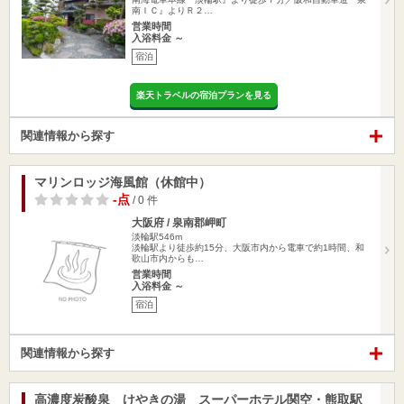
南ＩＣ』よりＲ２…
営業時間
入浴料金 ～
宿泊
楽天トラベルの宿泊プランを見る
関連情報から探す
マリンロッジ海風館（休館中）
-点
/ 0 件
大阪府 / 泉南郡岬町
淡輪駅546m
淡輪駅より徒歩約15分、大阪市内から電車で約1時間、和
歌山市内からも…
営業時間
入浴料金 ～
宿泊
関連情報から探す
高濃度炭酸泉 けやきの湯 スーパーホテル関空・熊取駅