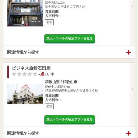
新今宮駅113m
新今宮駅より徒歩にて約２分
営業時間
入浴料金 ～
宿泊
楽天トラベルの宿泊プランを見る
関連情報から探す
ビジネス旅館石田屋
-点
/ 0 件
和歌山県 / 和歌山市
紀伊中ノ島駅67m
JR阪和線紀伊中之島駅から徒歩１０秒
営業時間
入浴料金 ～
宿泊
楽天トラベルの宿泊プランを見る
関連情報から探す