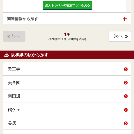
楽天トラベルの宿泊プランを見る
関連情報から探す
1
/
6
前へ
次へ
(
170
件中 1件～30件を表示)
阪和線の駅から探す
天王寺
美章園
南田辺
鶴ケ丘
長居