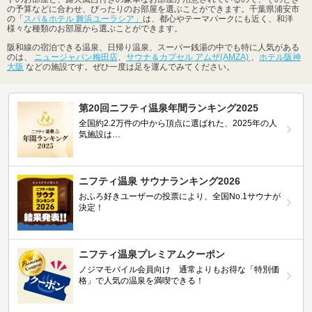
の予算などに合わせ、ぴったりのお部屋を選ぶことができます。千葉県浦安市
の「
スパ＆ホテル 舞浜ユーラシア」
は、都心やテーマパークにも近く、和洋
様々な種類のお部屋から選ぶことができます。
阪和線の宿泊できる温泉、日帰り温泉、スーパー銭湯の中でも特に人気がある
のは、
ニュージャパン梅田店
、
サウナ＆カプセル アムザ(AMZA)
、
ホテル阪神
大阪
などの施設です。ぜひ一度は足を運んでみてください。
第20回ニフティ温泉年間ランキング2025
全国約2.2万件の中から頂点に選ばれた、2025年の人
気施設は…
ニフティ温泉 サウナランキング2026
おふろ好きユーザーの投票により、全国No.1サウナが
決定！
ニフティ温泉プレミアムクーポン
ノジマモバイル会員向け 通常よりもお得な「特別価
格」で人気の温泉を満喫できる！