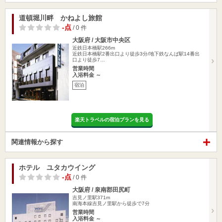
道頓堀川畔 かねよし旅館
-点
/ 0 件
大阪府 / 大阪市中央区
近鉄日本橋駅266m
近鉄日本橋駅2番出口より徒歩3分/地下鉄なんば駅14番出
口より徒歩7…
営業時間
入浴料金 ～
宿泊
楽天トラベルの宿泊プランを見る
関連情報から探す
ホテル ユタカウイング
-点
/ 0 件
大阪府 / 泉南郡田尻町
吉見ノ里駅371m
南海本線吉見ノ里駅から徒歩で7分
営業時間
入浴料金 ～