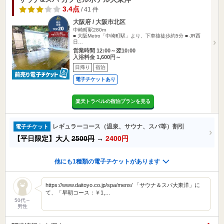
3.4点
/ 41 件
大阪府 / 大阪市北区
中崎町駅280m
■ 大阪Metro「中崎町駅」より、下車後徒歩約5分 ■ JR西
日…
営業時間 12:00～翌10:00
入浴料金 1,600円～
日帰り
宿泊
電子チケットあり
楽天トラベルの宿泊プランを見る
レギュラーコース（温泉、サウナ、スパ等）割引
電子チケット
【平日限定】大人
2500円
→
2400円
他にも1種類の電子チケットがあります
https://www.daitoyo.co.jp/spa/mens/ 「サウナ＆スパ大東洋」に
て、「早朝コース：￥1,…
50代～
男性