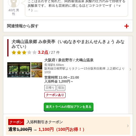
ここは言わずと知れた、関西最強温泉 炭酸の圧力のみで自噴する
炭酸泉です。 析出も芸術的に感じるほどコテコテでーす（＾ν
＾）…
40代 男
性
関連情報から探す
犬鳴山温泉郷 み奈美亭（いぬなきやまおんせんきょう みな
みてい）
3.2点
/ 27 件
大阪府 / 泉佐野市 / 犬鳴山温泉
長滝駅6.68km
阪和線日根野駅よりタクシー15分阪和自動車 上之郷ICより
10分
営業時間 11:00～21:00
入浴料金 1,200円～
日帰り
宿泊
クーポンあり
楽天トラベルの宿泊プランを見る
入浴料割引きクーポン
クーポン
通常
1,200円
→
1,100円（100円お得！）