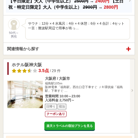
【平日限定】大人（中学生以上）
2500円
→
2400円
【土日
祝・特定日限定】大人（中学生以上）
2900円
→
2800円
サウナ：12分 × 4 水風呂：4分 × 4 休憩：6分 × 4 合計：4セット
一言：難波駅周辺で用事が有っ…
50代～
男性
関連情報から探す
ホテル阪神大阪
3.5点
/ 29 件
大阪府 / 大阪市
福島駅105m
阪神電車「福島駅」西出口②下車すぐ ＪＲ環状線「福島
駅」下車すぐ …
営業時間 10:00～23:00
入浴料金 2,750円～
日帰り
宿泊
クーポンあり
楽天トラベルの宿泊プランを見る