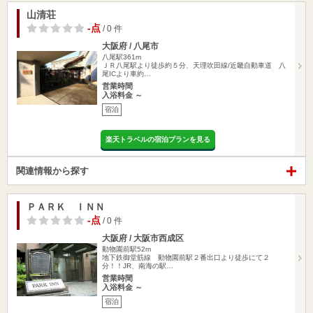
山清荘
-点
/ 0 件
大阪府 / 八尾市
八尾駅361m
ＪＲ八尾駅より徒歩約５分、天理吹田線/近畿自動車道 八
尾ICより車約…
営業時間
入浴料金 ～
宿泊
楽天トラベルの宿泊プランを見る
関連情報から探す
ＰＡＲＫ ＩＮＮ
-点
/ 0 件
大阪府 / 大阪市西成区
動物園前駅52m
地下鉄御堂筋線 動物園前駅２番出口より徒歩にて２
分！！JR、南海の駅…
営業時間
入浴料金 ～
宿泊