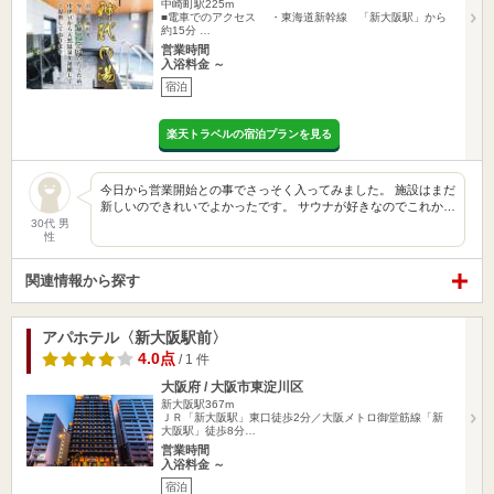
中崎町駅225m
■電車でのアクセス ・東海道新幹線 「新大阪駅」から
約15分 …
営業時間
入浴料金 ～
宿泊
楽天トラベルの宿泊プランを見る
今日から営業開始との事でさっそく入ってみました。 施設はまだ
新しいのできれいでよかったです。 サウナが好きなのでこれか…
30代 男
性
関連情報から探す
アパホテル〈新大阪駅前〉
4.0点
/ 1 件
大阪府 / 大阪市東淀川区
新大阪駅367m
ＪＲ「新大阪駅」東口徒歩2分／大阪メトロ御堂筋線「新
大阪駅」徒歩8分…
営業時間
入浴料金 ～
宿泊