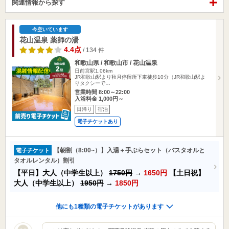
関連情報から探す
今空いています
花山温泉 薬師の湯
4.4点
/ 134 件
和歌山県 / 和歌山市 / 花山温泉
日前宮駅1.06km
JR和歌山駅より秋月停留所下車徒歩10分（JR和歌山駅よ
りタクシーで…
営業時間 8:00～22:00
入浴料金 1,000円～
日帰り
宿泊
電子チケットあり
【朝割（8:00~）】入湯＋手ぶらセット（バスタオルと
電子チケット
タオルレンタル）割引
【平日】大人（中学生以上）
1750円
→
1650円
【土日祝】
大人（中学生以上）
1950円
→
1850円
他にも1種類の電子チケットがあります