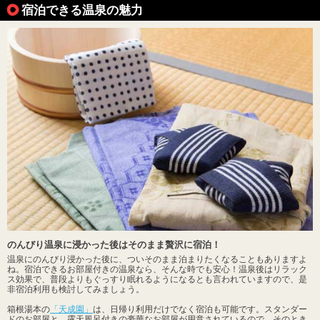
宿泊できる温泉の魅力
のんびり温泉に浸かった後はそのまま贅沢に宿泊！
温泉にのんびり浸かった後に、ついそのまま泊まりたくなることもありますよ
ね。宿泊できるお部屋付きの温泉なら、そんな時でも安心！温泉後はリラック
ス効果で、普段よりもぐっすり眠れるようになるとも言われていますので、是
非宿泊利用も検討してみましょう。
箱根湯本の
「天成園」
は、日帰り利用だけでなく宿泊も可能です。スタンダー
ドのお部屋と、露天風呂付きの豪華なお部屋が用意されているので、そのとき