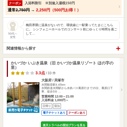
入浴料割引 ※別途入湯税150円
クーポン
通常
2,750円
→
2,250円（500円お得！）
梅田界隈に温泉がないので、環状線に一駅乗ってたまにこちら
に。 シンフォニーホールでのコンサート前にゆっくり時間を過ご
して…
50代～
女性
関連情報から探す
かいづか いぶき温泉（旧 かいづか温泉リゾート ほの字の
里）
3.3点
/ 33 件
大阪府 / 貝塚市
水間観音駅4.45km
水間鉄道水間駅から水鉄バス蕎原行きで15分、蕎原口下
車、徒歩3分 …
営業時間 12:00～21:00
入浴料金 1,000円～
日帰り
宿泊
電子チケットあり
クーポンあり
楽天トラベルの宿泊プランを見る