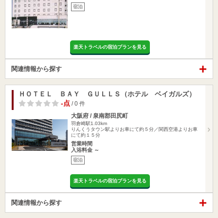
宿泊
楽天トラベルの宿泊プランを見る
関連情報から探す
ＨＯＴＥＬ ＢＡＹ ＧＵＬＬＳ（ホテル ベイガルズ）
-点
/ 0 件
大阪府 / 泉南郡田尻町
羽倉崎駅1.03km
りんくうタウン駅よりお車にて約５分／関西空港よりお車
にて約１５分
営業時間
入浴料金 ～
宿泊
楽天トラベルの宿泊プランを見る
関連情報から探す