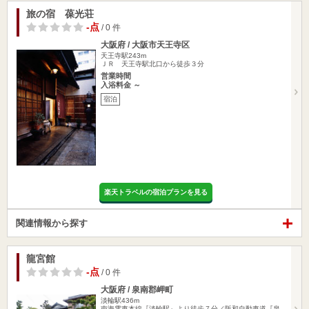
旅の宿 葆光荘
-点
/ 0 件
大阪府 / 大阪市天王寺区
天王寺駅243m
ＪＲ 天王寺駅北口から徒歩３分
営業時間
入浴料金 ～
宿泊
楽天トラベルの宿泊プランを見る
関連情報から探す
龍宮館
-点
/ 0 件
大阪府 / 泉南郡岬町
淡輪駅436m
南海電車本線『淡輪駅』より徒歩７分／阪和自動車道『泉