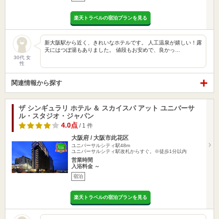
楽天トラベルの宿泊プランを見る
新大阪駅から近く、きれいなホテルです。 人工温泉が嬉しい！露
天にはつぼ湯もありました。 値段もお安めで、良かっ…
30代 女
性
関連情報から探す
ザ シンギュラリ ホテル ＆ スカイスパ アット ユニバーサ
ル・スタジオ・ジャパン
4.0点
/ 1 件
大阪府 / 大阪市此花区
ユニバーサルシティ駅48m
ユニバーサルシティ駅改札からすぐ。※徒歩1分以内
営業時間
入浴料金 ～
宿泊
楽天トラベルの宿泊プランを見る