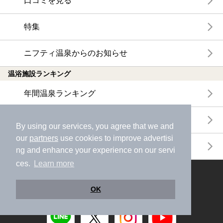
口コミを見る
特集
ニフティ温泉からのお知らせ
温浴施設ランキング
年間温泉ランキング
月間温泉ランキング
By using our services, you agree that we and
our
partners
use cookies to improve advertisi
サウナランキング
ng and enhance your experience on our servi
ces.
Learn more
ニフティ温泉公式アカウントをフォローして
おトク情報やクーポン情報を受け取ろう
OK