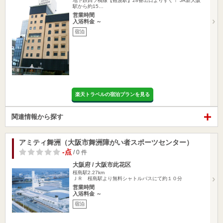
地下鉄四ツ橋線【難波駅】28番出口よりすぐ！ JR新大阪
駅から約15…
営業時間
入浴料金 ～
宿泊
楽天トラベルの宿泊プランを見る
関連情報から探す
アミティ舞洲（大阪市舞洲障がい者スポーツセンター）
-点
/ 0 件
大阪府 / 大阪市此花区
桜島駅2.27km
ＪＲ 桜島駅より無料シャトルバスにて約１０分
営業時間
入浴料金 ～
宿泊