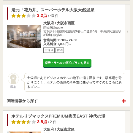
湯元「花乃井」スーパーホテル大阪天然温泉
3.2点
/ 43 件
大阪府 / 大阪市西区
阿波座駅500m
地下鉄千日前線阿波座駅9番出口徒歩5分、中央線阿波座駅
3番出口徒歩8…
営業時間 11:00～24:00
入浴料金 1,000円～
日帰り
宿泊
楽天トラベルの宿泊プランを見る
土佐堀にあるビジネスホテルの地下に涌く温泉です。駐車場が分
かりにくく、ホテルの西側の角を左に曲がってすぐのところにあ
るゴン…
匿名
関連情報から探す
ホテルリブマックスPREMIUM梅田EAST 神代の湯
3.5点
/ 2 件
大阪府 / 大阪市北区