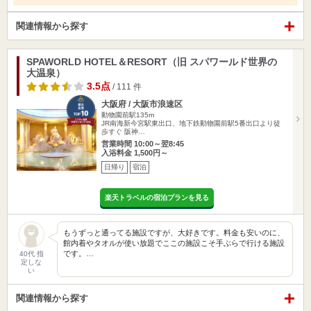
関連情報から探す
SPAWORLD HOTEL＆RESORT（旧 スパワールド世界の
大温泉）
3.5点
/ 111 件
大阪府 / 大阪市浪速区
動物園前駅135m
JR南海新今宮駅東出口、地下鉄動物園前駅5番出口より徒
歩すぐ 阪神…
営業時間 10:00～翌8:45
入浴料金 1,500円～
日帰り
宿泊
楽天トラベルの宿泊プランを見る
もうずっと通ってる施設ですが、大好きです。料金も安いのに、
館内着やタオルが使い放題でここの施設こそ手ぶらで行ける施設
です。…
40代 指
定しな
い
関連情報から探す