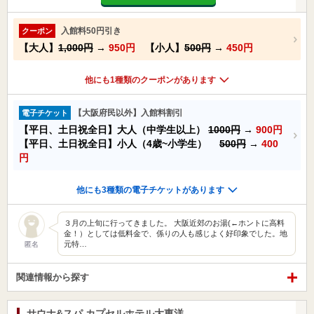
入館料50円引き
クーポン
【大人】
1,000円
→
950円
【小人】
500円
→
450円
他にも1種類のクーポンがあります
【大阪府民以外】入館料割引
電子チケット
【平日、土日祝全日】大人（中学生以上）
1000円
→
900円
【平日、土日祝全日】小人（4歳~小学生）
500円
→
400
円
他にも3種類の電子チケットがあります
３月の上旬に行ってきました。 大阪近郊のお湯(←ホントに高料
金！）としては低料金で、係りの人も感じよく好印象でした。地
元特…
匿名
関連情報から探す
サウナ&スパ カプセルホテル大東洋