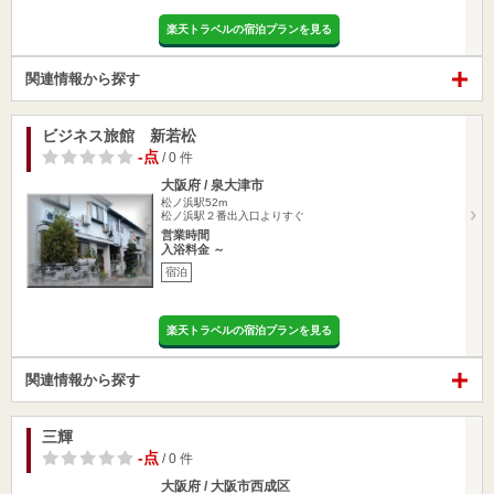
楽天トラベルの宿泊プランを見る
関連情報から探す
ビジネス旅館 新若松
-点
/ 0 件
大阪府 / 泉大津市
松ノ浜駅52m
松ノ浜駅２番出入口よりすぐ
営業時間
入浴料金 ～
宿泊
楽天トラベルの宿泊プランを見る
関連情報から探す
三輝
-点
/ 0 件
大阪府 / 大阪市西成区