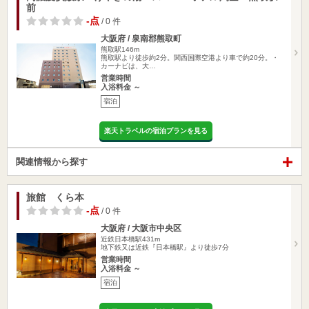
前
-点
/ 0 件
大阪府 / 泉南郡熊取町
熊取駅146m
熊取駅より徒歩約2分。関西国際空港より車で約20分。・
カーナビは、大…
営業時間
入浴料金 ～
宿泊
楽天トラベルの宿泊プランを見る
関連情報から探す
旅館 くら本
-点
/ 0 件
大阪府 / 大阪市中央区
近鉄日本橋駅431m
地下鉄又は近鉄『日本橋駅』より徒歩7分
営業時間
入浴料金 ～
宿泊