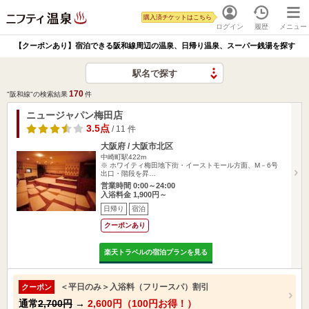
購入済チケットはこちら
ログイン
履歴
メニュー
【クーポンあり】宿泊できる阪和線周辺の温泉、日帰り温泉、スーパー銭湯を探す
駅名で探す
170
"阪和線"の検索結果
件
ニュージャパン梅田店
3.5点
/ 11 件
大阪府 / 大阪市北区
中崎町駅422m
※ ホワイティ梅田地下街・イーストモール方面、M－6号
出口・階段を昇…
営業時間 0:00～24:00
入浴料金 1,900円～
日帰り
宿泊
クーポンあり
楽天トラベルの宿泊プランを見る
＜平日のみ＞入浴料（フリースパ）割引
クーポン
通常
2,700円
→
2,600円（100円お得！）