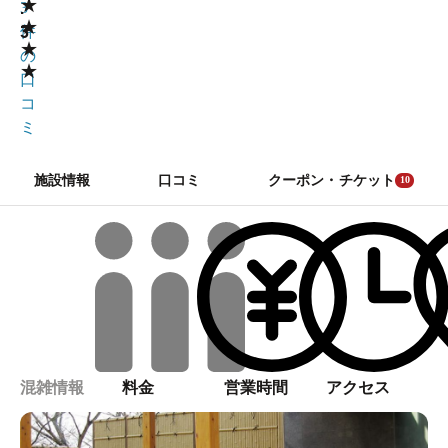
★
.
3
★
3
件
★
の
★
口
コ
ミ
施設情報
口コミ
クーポン・チケット
10
混雑情報
料金
営業時間
アクセス