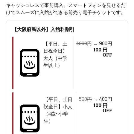
キャッシュレスで事前購入、スマートフォンを見せるだ
けでスムーズに入館ができる前売り電子チケットです。
【大阪府民以外】入館料割引
1,000
900
円
→
円
【平日、土
100
円
日祝全日】
OFF
大人（中学
生以上）
500
400
円
→
円
【平日、土日
100
円
祝全日】小人
OFF
（4歳~小学
生）