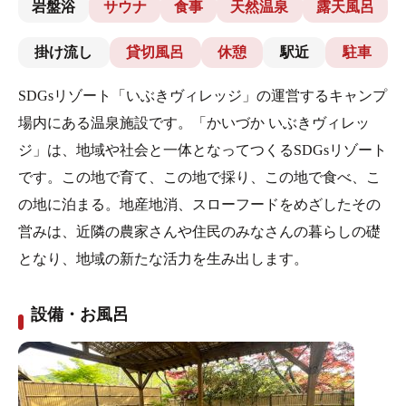
岩盤浴
サウナ
食事
天然温泉
露天風呂
掛け流し
貸切風呂
休憩
駅近
駐車
SDGsリゾート「いぶきヴィレッジ」の運営するキャンプ
場内にある温泉施設です。「かいづか いぶきヴィレッ
ジ」は、地域や社会と一体となってつくるSDGsリゾート
です。この地で育て、この地で採り、この地で食べ、こ
の地に泊まる。地産地消、スローフードをめざしたその
営みは、近隣の農家さんや住民のみなさんの暮らしの礎
となり、地域の新たな活力を生み出します。
設備・お風呂