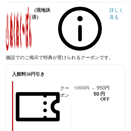
（現地決
詳しく
済）
見る
施設でのご掲示で特典が受けられるクーポンです。
入館料50円引き
1,000
950
円
→
円
クー
50
円
ポン
OFF