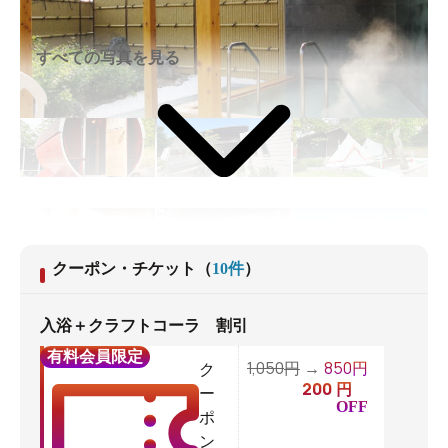
すべての写真を見る
クーポン・チケット
（
10
件
）
入浴＋クラフトコーラ 割引
有料会員限定
1,050
850
円
→
円
ク
200
円
ー
OFF
ポ
ン