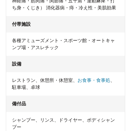
神経痛・筋肉痛・関節痛・五十肩・運動麻痺・打
ち身・くじき） 消化器病・痔・冷え性・美肌効果
付帯施設
各種アミューズメント・スポーツ館・オートキャ
ンプ場・アスレチック
設備
レストラン
、
休憩所・休憩室
、
お食事・食事処
、
駐車場
、
卓球
備付品
シャンプー
、
リンス
、
ドライヤー
、
ボディシャン
プー