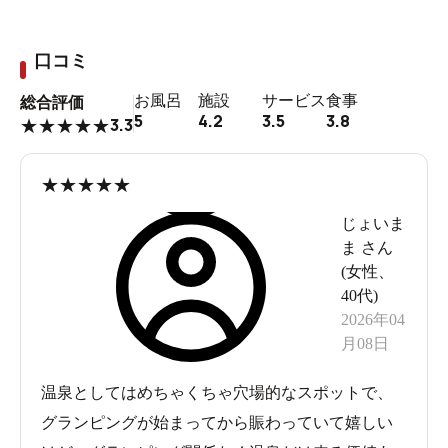
口コミ
お風呂
施設
サービス
食事
総合評価
5
4.2
3.5
3.8
3.3
★
★
★
★
★
★
★
★
★
★
じょいま
ま
さん
(
女性
、
40代
)
2026年04
月08日
温泉としてはめちゃくちゃ穴場的なスポットで、
グランピングが始まってから賑わっていて嬉しい