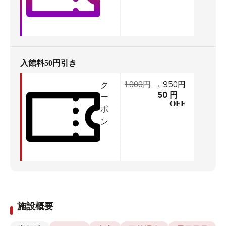
入館料50円引き
1,000
950
円
→
円
ク
50
円
ー
OFF
ポ
ン
施設概要