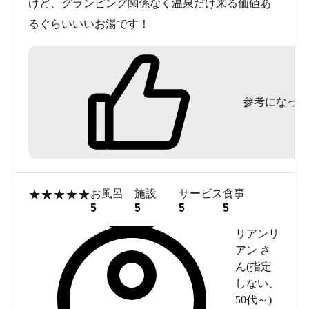
けど、グランピング関係なく温泉だけ来る価値あ
るぐらいいいお湯です！
参考になった
★
★
★
★
★
お風呂
施設
サービス
食事
5
5
5
5
リアンリ
アン
さ
ん(
指定
しない
、
50代～
)