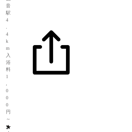
音
駅
4
.
4
k
m
入
浴
料
1
,
0
0
0
円
～
★
3
3