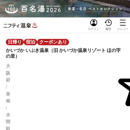
ログイン
履歴
メニュー
日帰り
宿泊
クーポンあり
かいづか いぶき温泉（旧 かいづか温泉リゾート ほの字
の里）
大
阪
府
/
泉
南
/
水
間
観