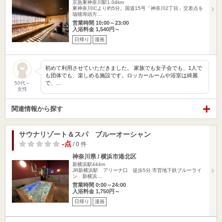
京急東神奈川駅1.04km
東神奈川ICより約5分。国道15号「神奈川2丁目」交差点を
瑞穂埠頭方…
営業時間 10:00～23:00
入浴料金 1,540円～
日帰り
漫画
初めて利用させていただきました。 家族でも女子会でも、1人で
も団体でも、楽しめる施設です。ロッカールームや浴室は綺麗
で、…
50代～
女性
関連情報から探す
サウナリゾート＆スパ ブルーオーシャン
-点
/ 0 件
神奈川県 / 横浜市港北区
新横浜駅444m
JR新横浜駅 アリーナ口 徒歩5分 市営地下鉄ブルーライ
ン 新横浜…
営業時間 0:00～24:00
入浴料金 1,750円～
日帰り
漫画