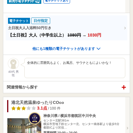
電子チケットあり
日付指定
電子チケット
土日祝大人入浴料50円引き
【土日祝】大人（中学生以上）
1080円
→
1030円
他にも1種類の電子チケットがあります
全体的に雰囲気もよく、お風呂、サウナともによいかな！
40代 男
性
関連情報から探す
港北天然温泉ゆったりCOco
3.1点
/ 100 件
神奈川県 / 横浜市都筑区中川中央
センター北駅381m
横浜市営地下鉄センター北、センター南各駅より徒歩5分
都筑ICより区役…
営業時間 10:00～24:00