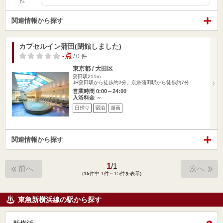
性
関連情報から探す
カプセルイン蒲田(閉館しました)
-点
/ 0 件
東京都 / 大田区
蒲田駅211m
JR蒲田駅から徒歩約2分、京急蒲田駅から徒歩約7分
営業時間 0:00～24:00
入浴料金 ～
日帰り
宿泊
漫画
関連情報から探す
1
/
1
前へ
次へ
(
15
件中 1件～15件を表示)
東急新横浜線の駅から探す