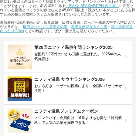
処に1万冊以上のコミックと雑誌をラインアップ。ドリンクバーとあわせて楽しむ
ことができます。また、名古屋市にある
「RAKU SPA GARDEN 名古屋」
に用意さ
れている書籍とコミックの数はなんと45,000冊以上！読みたい本がどこにあるを探
すための独自の検索システムが提供されているほど充実しています。
東急新横浜線の漫画が楽しめる温泉、日帰り温泉、スーパー銭湯の中でも特に人気
があるのは、
横濱スパヒルズ 竜泉寺の湯
、
黒湯天然温泉みうら湯
、
港北天然温泉
ゆったりCOco
などの施設です。ぜひ一度は足を運んでみてください。
第20回ニフティ温泉年間ランキング2025
全国約2.2万件の中から頂点に選ばれた、2025年の人
気施設は…
ニフティ温泉 サウナランキング2026
おふろ好きユーザーの投票により、全国No.1サウナが
決定！
ニフティ温泉プレミアムクーポン
ノジマモバイル会員向け 通常よりもお得な「特別価
格」で人気の温泉を満喫できる！