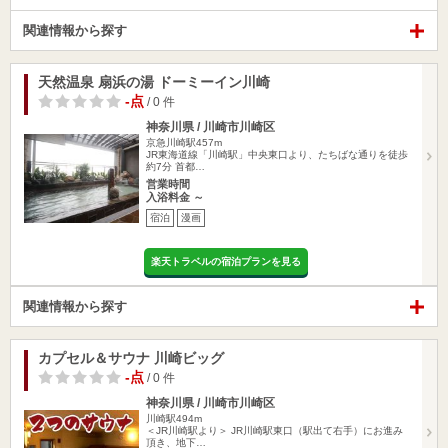
関連情報から探す
天然温泉 扇浜の湯 ドーミーイン川崎
-点
/ 0 件
神奈川県 / 川崎市川崎区
京急川崎駅457m
JR東海道線「川崎駅」中央東口より、たちばな通りを徒歩
約7分 首都…
営業時間
入浴料金 ～
宿泊
漫画
楽天トラベルの宿泊プランを見る
関連情報から探す
カプセル＆サウナ 川崎ビッグ
-点
/ 0 件
神奈川県 / 川崎市川崎区
川崎駅494m
＜JR川崎駅より＞ JR川崎駅東口（駅出て右手）にお進み
頂き、地下…