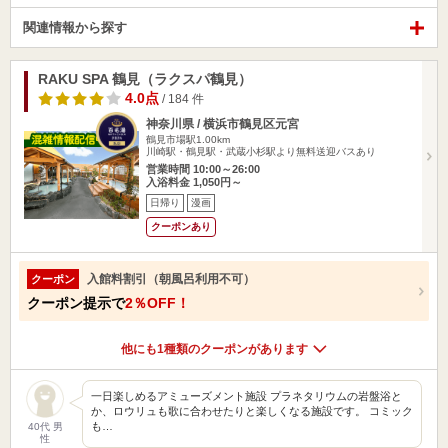
関連情報から探す
RAKU SPA 鶴見（ラクスパ鶴見）
4.0点
/ 184 件
神奈川県 / 横浜市鶴見区元宮
鶴見市場駅1.00km
川崎駅・鶴見駅・武蔵小杉駅より無料送迎バスあり
営業時間 10:00～26:00
入浴料金 1,050円～
日帰り
漫画
クーポンあり
入館料割引（朝風呂利用不可）
クーポン
クーポン提示で
2％OFF！
他にも1種類のクーポンがあります
一日楽しめるアミューズメント施設 プラネタリウムの岩盤浴と
か、ロウリュも歌に合わせたりと楽しくなる施設です。 コミック
も…
40代 男
性