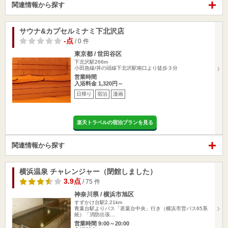
関連情報から探す
サウナ&カプセルミナミ下北沢店
-点
/ 0 件
東京都 / 世田谷区
下北沢駅266m
小田急線/井の頭線下北沢駅南口より徒歩３分
営業時間
入浴料金 1,320円～
日帰り
宿泊
漫画
楽天トラベルの宿泊プランを見る
関連情報から探す
横浜温泉 チャレンジャー（閉館しました）
3.9点
/ 75 件
神奈川県 / 横浜市旭区
すずかけ台駅2.21km
青葉台駅よりバス「若葉台中央」行き（横浜市営バス65系
統）「消防出張…
営業時間 9:00～20:00