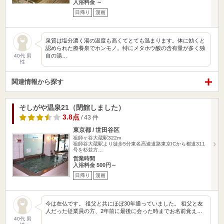
入浴料金 ～
日帰り
漫画
泉質は塩分濃く湯の温度も高くてとても温まります。体に効くと
認められた療養泉でホンモノ。特にメタホウ酸の含有量が多く独
自の湯…
40代 男
性
関連情報から探す
そしがや温泉21（閉館しました）
3.8点
/ 43 件
東京都 / 世田谷区
祖師ヶ谷大蔵駅322m
祖師谷大蔵駅より徒歩5分東名高速道路東京ICから都道311
号を杉並方…
営業時間
入浴料金 500円～
日帰り
漫画
今は在仏です。 祖父と共にほぼ30年通っていました。 祖父と友
人だった従業員の方、2年前に最後に会った時までお名前覚え…
40代 男