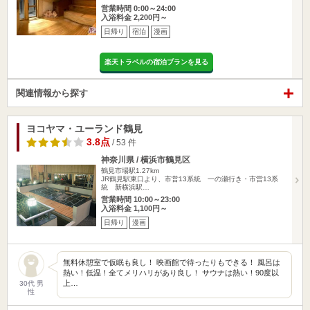
営業時間 0:00～24:00
入浴料金 2,200円～
日帰り
宿泊
漫画
楽天トラベルの宿泊プランを見る
関連情報から探す
ヨコヤマ・ユーランド鶴見
3.8点
/ 53 件
神奈川県 / 横浜市鶴見区
鶴見市場駅1.27km
JR鶴見駅東口より、市営13系統 一の瀬行き・市営13系
統 新横浜駅…
営業時間 10:00～23:00
入浴料金 1,100円～
日帰り
漫画
無料休憩室で仮眠も良し！ 映画館で待ったりもできる！ 風呂は
熱い！低温！全てメリハリがあり良し！ サウナは熱い！90度以
上…
30代 男
性