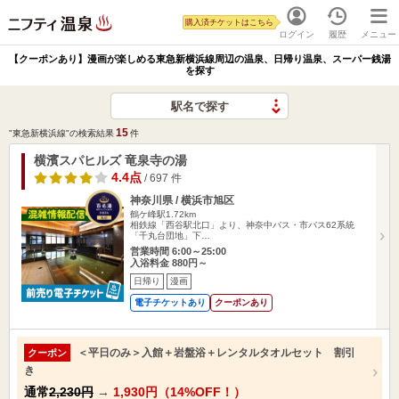
購入済チケットはこちら
ログイン
履歴
メニュー
【クーポンあり】漫画が楽しめる東急新横浜線周辺の温泉、日帰り温泉、スーパー銭湯
を探す
駅名で探す
15
"東急新横浜線"の検索結果
件
横濱スパヒルズ 竜泉寺の湯
4.4点
/ 697 件
神奈川県 / 横浜市旭区
鶴ケ峰駅1.72km
相鉄線「西谷駅北口」より、神奈中バス・市バス62系統
「千丸台団地」下…
営業時間 6:00～25:00
入浴料金 880円～
日帰り
漫画
電子チケットあり
クーポンあり
＜平日のみ＞入館＋岩盤浴＋レンタルタオルセット 割引
クーポン
き
通常
2,230円
→
1,930円（14%OFF！）