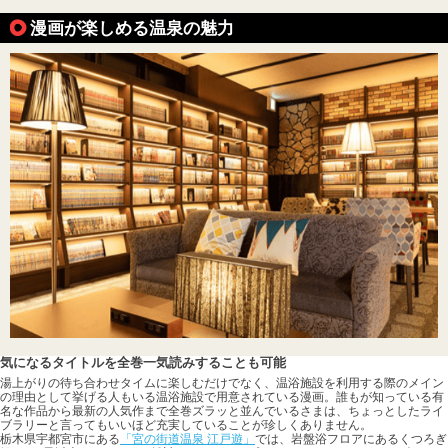
漫画が楽しめる温泉の魅力
気になるタイトルを全巻一気読みすることも可能
湯上がりの待ち合わせタイムに楽しむだけでなく、温浴施設を利用する際のメイン
の理由として挙げる人もいる温浴施設で用意されている漫画。誰もが知っている有
名な作品から最新の人気作まで全巻ズラッと並んでいるさまは、ちょっとしたライ
ブラリーと言ってもいいほど充実していることが珍しくありません。
栃木県宇都宮市にある
「宮の街道温泉 江戸遊」
では、岩盤浴フロアにあるくつろぎ