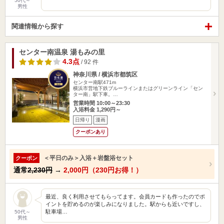
50代～
男性
関連情報から探す
センター南温泉 湯もみの里
4.3点
/ 92 件
神奈川県 / 横浜市都筑区
センター南駅471m
横浜市営地下鉄ブルーラインまたはグリーンライン「セン
ター南」駅下車。…
営業時間 10:00～23:30
入浴料金 1,290円～
日帰り
漫画
クーポンあり
＜平日のみ＞入浴＋岩盤浴セット
クーポン
通常
2,230円
→
2,000円（230円お得！）
最近、良く利用させてもらってます。会員カードも作ったのでポ
イントを貯めるのが楽しみになりました。駅からも近いですし、
駐車場…
50代～
男性