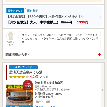
日付指定
電子チケット
【月水金限定】【9:00~利用可】入館+岩盤+レンタルタオル
【月水金限定】大人（中学生以上）
2230円
→
1930円
リニューアルしてから痒いところに手が届くって感じでとても良
くなりました。 ドライヤーもなんだか高級な物になっていてサラ
サ…
50代～
男性
関連情報から探す
今空いています
黒湯天然温泉みうら湯
4.2点
/ 209 件
神奈川県 / 横浜市南区
弘明寺駅531m
京浜急行弘明寺駅下車、徒歩7分
営業時間 10:00～23:00
入浴料金 980円～
日帰り
漫画