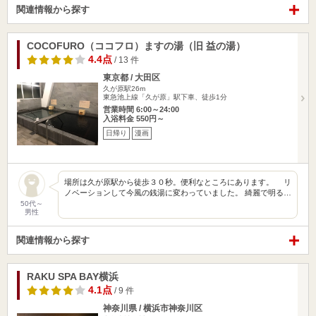
関連情報から探す
COCOFURO（ココフロ）ますの湯（旧 益の湯）
4.4点
/ 13 件
東京都 / 大田区
久が原駅26m
東急池上線「久が原」駅下車、徒歩1分
営業時間 6:00～24:00
入浴料金 550円～
日帰り
漫画
場所は久が原駅から徒歩３０秒。便利なところにあります。 リ
ノベーションして今風の銭湯に変わっていました。 綺麗で明る…
50代～
男性
関連情報から探す
RAKU SPA BAY横浜
4.1点
/ 9 件
神奈川県 / 横浜市神奈川区