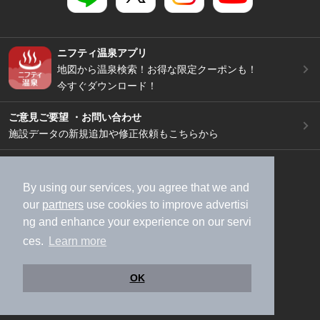
ニフティ温泉アプリ
地図から温泉検索！お得な限定クーポンも！
今すぐダウンロード！
ご意見ご要望 ・お問い合わせ
施設データの新規追加や修正依頼もこちらから
スマートフォン
/
PC
加盟店募集（資料請求）
広告出稿のご案内
By using our services, you agree that we and
our
partners
use cookies to improve advertisi
利用規約
ライフスタイルMEMBERS+規約
ng and enhance your experience on our servi
特定商取引法に基づく表記
ヘルプ
採用情報
ces.
Learn more
運営会社
個人情報保護ポリシー
©NIFTY Lifestyle Co., Ltd.
OK