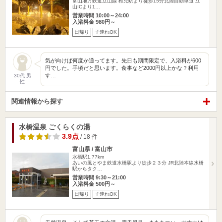
富山地方鉄道立山線 稚児駅より徒歩15分北陸自動車道 立
山ICより1…
営業時間 10:00～24:00
入浴料金 980円～
日帰り
子連れOK
気が向けば何度か通ってます。先日も期間限定で、入浴料が600
円でした。手頃だと思います。食事など2000円以上かな？利用
す…
30代 男
性
関連情報から探す
水橋温泉 ごくらくの湯
3.9点
/ 18 件
富山県 / 富山市
水橋駅1.77km
あいの風とやま鉄道水橋駅より徒歩２３分 JR北陸本線水橋
駅からタク…
営業時間 9:30～21:00
入浴料金 500円～
日帰り
子連れOK