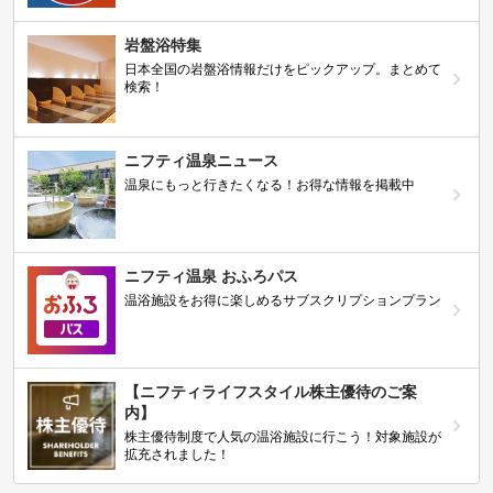
岩盤浴特集
日本全国の岩盤浴情報だけをピックアップ。まとめて
検索！
ニフティ温泉ニュース
温泉にもっと行きたくなる！お得な情報を掲載中
ニフティ温泉 おふろパス
温浴施設をお得に楽しめるサブスクリプションプラン
【ニフティライフスタイル株主優待のご案
内】
株主優待制度で人気の温浴施設に行こう！対象施設が
拡充されました！