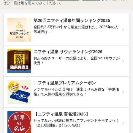
ぜひ一度は足を運んでみてください。
第20回ニフティ温泉年間ランキング2025
全国約2.2万件の中から頂点に選ばれた、2025年の人
気施設は…
ニフティ温泉 サウナランキング2026
おふろ好きユーザーの投票により、全国No.1サウナが
決定！
ニフティ温泉プレミアムクーポン
ノジマモバイル会員向け 通常よりもお得な「特別価
格」で人気の温泉を満喫できる！
【ニフティ温泉 百名湯2026】
行ってみたい施設に投票してプレゼントを当てよう！
（全10回開催 / 合計260名様）