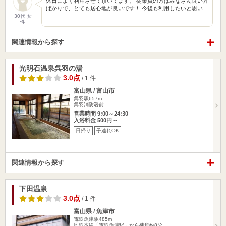
休日によく利用させて頂いてます。 従業員の方はみなさん良い方
ばかりで、とても居心地が良いです！ 今後も利用したいと思い…
30代 女
性
関連情報から探す
光明石温泉呉羽の湯
3.0点
/ 1 件
富山県 / 富山市
呉羽駅657m
呉羽消防署前
営業時間 9:00～24:30
入浴料金 500円～
日帰り
子連れOK
関連情報から探す
下田温泉
3.0点
/ 1 件
富山県 / 魚津市
電鉄魚津駅485m
地鉄本線「電鉄魚津駅」から徒歩約8分