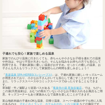
子連れでも安心！家族で楽しめる温泉
家族でのんびり温泉に行きたくても、赤ちゃんや小さなお子様を連れての温泉
や外泊は、やはり不安が大きいもの。そんなお悩みをお持ちの方でも安心して
利用できる、子連れ家族に優しい温泉がおすすめ。せっかくの癒しの温泉、お
子さんも大人もリラックスして家族団らんの時間を楽しみましょう！
「
美楽温泉 SPA-HERBS(スパハーブス)
」は、子連れ家族に嬉しいキッズルーム
が用意されており、小さなお子さんがいても安心して過ごすことができます。
また、リラックススペースやコミックスペースでゆったりすることもできま
す。
草加駅・竹ノ塚駅より送迎バスがある「
竜泉寺の湯 草加谷塚店
」では、ちびっ
この湯(天然温泉)は、おむつの取れていない小さなお子様が入れるお風呂もご用
意。キッズコーナーもあり家族みんなで温泉を楽しむことができます。
富山地鉄本線の子連れOKな温泉、日帰り温泉、スーパー銭湯の中でも特に人気
があるのは、
辻わくわくランド
、
ホテルおがわ
、
いなり鉱泉
などの施設です。