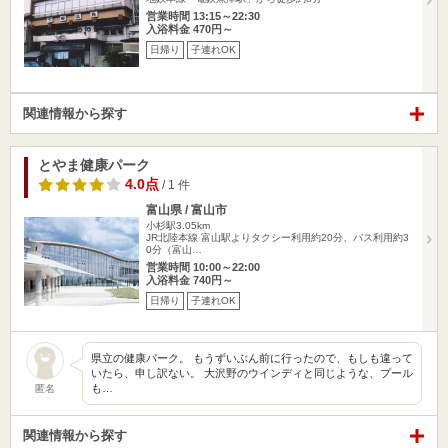
営業時間 13:15～22:30
入浴料金 470円～
日帰り
子連れOK
関連情報から探す
とやま健康パーク
4.0点
/ 1 件
富山県 / 富山市
小杉駅3.05km
JR北陸本線 富山駅よりタクシー利用約20分、バス利用約3
0分（富山…
営業時間 10:00～22:00
入浴料金 740円～
日帰り
子連れOK
県立の健康パーク。 もうずいぶん前に行ったので、もしも違って
いたら、申し訳ない。 大沢野のウインディと同じような、プール
も…
匿名
関連情報から探す