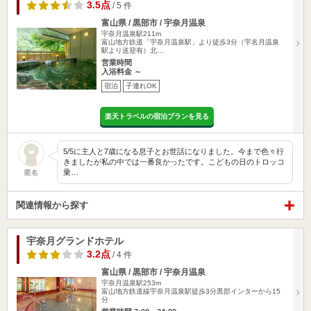
3.5点
/ 5 件
富山県 / 黒部市 / 宇奈月温泉
宇奈月温泉駅211m
富山地方鉄道「宇奈月温泉駅」より徒歩3分（宇名月温泉
駅より送迎有）北…
営業時間
入浴料金 ～
宿泊
子連れOK
楽天トラベルの宿泊プランを見る
5/5に主人と7歳になる息子とお世話になりました。今まで色々行
きましたが私の中では一番良かったです。こどもの日のトロッコ
乗…
匿名
関連情報から探す
宇奈月グランドホテル
3.2点
/ 4 件
富山県 / 黒部市 / 宇奈月温泉
宇奈月温泉駅253m
富山地方鉄道線宇奈月温泉駅徒歩3分黒部インターから15
分