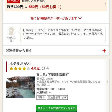
日帰り入浴料割引
クーポン
通常
600円
→
550円（50円お得！）
他にも1種類のクーポンがあります
お風呂もいいけど、アカスリが気持ちいいです。アカスリのあと
のサウナは汗がドバドバ出て最高に気持ちいいです。水風呂も他
では味…
40代 女
性
関連情報から探す
ホテルおがわ
4.0点
/ 17 件
富山県 / 下新川郡朝日町
愛本駅7.27km
JR北陸本線泊駅下車、タクシー20分北陸道朝日ICより15
分、黒部I…
営業時間 10:00～14:30
入浴料金 ～
日帰り
宿泊
子連れOK
楽天トラベルの宿泊プランを見る