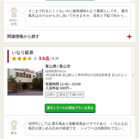
そこまで行きにくくないのに秘境感味わえて素晴らしです。 露天
風呂はホテルから少し歩いて行きますが、浴衣と下駄で向かう…
50代～
女性
関連情報から探す
いなり鉱泉
3.6点
/ 6 件
富山県 / 富山市
稲荷町駅461m
JR北陸本線 富山駅より車利用5分北陸自動車道 富山ICより
15分
営業時間 11:00～23:00
入浴料金 500円～
日帰り
宿泊
子連れOK
楽天トラベルの宿泊プランを見る
420円にしては 露天風あり炭酸泉風ありサウナあり、 いろんなお
風呂が楽しめる広めの銭湯です。 シャワーは自動切れでない…
匿名