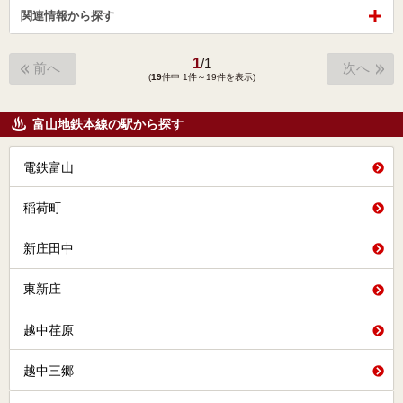
関連情報から探す
1
/
1
前へ
次へ
(
19
件中 1件～19件を表示)
富山地鉄本線の駅から探す
電鉄富山
稲荷町
新庄田中
東新庄
越中荏原
越中三郷