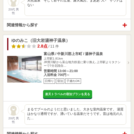
天然温泉 そして若干の立湯、露天風呂、まああつい サウナは
ない
20代 男
性
関連情報から探す
ゆのみこ（旧大岩湯神子温泉）
2.8点
/ 11 件
富山県 / 中新川郡上市町 / 湯神子温泉
上市駅1.81km
JR滑川駅から富山地方鉄道に乗り換え､上市駅よりタクシ
ーで7分北陸自…
営業時間 13:00～21:00
入浴料金 700円～
日帰り
宿泊
子連れOK
楽天トラベルの宿泊プランを見る
まるでプールのようだと思いました、大きな室内温泉です。 湯質
はかなり透明ですが、湧いている温泉だそうです。昔は地元の人
た…
20代 男
性
関連情報から探す