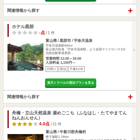
関連情報から探す
ホテル黒部
-点
/ 1 件
富山県 / 黒部市 / 宇奈月温泉
宇奈月温泉駅684m
富山地方鉄道「宇奈月温泉駅」より送迎マイクロバス3分
北陸自動車道黒部…
営業時間 12:00～16:00
入浴料金 1,100円～
日帰り
宿泊
子連れOK
楽天トラベルの宿泊プランを見る
関連情報から探す
舟橋・立山天然温泉 湯めごこち（ふなはし・たてやまてん
ねんおんせん）
4.0点
/ 21 件
富山県 / 中新川郡舟橋村
稚子塚駅1.28km