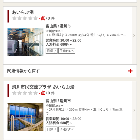
あいらぶ湯
-点
/ 0 件
富山県 / 滑川市
滑川駅384m
ＪＲ滑川駅より 300ｍ 徒歩4分 滑川ICより 4.7km 車で…
営業時間 10:00～22:00
入浴料金 680円～
日帰り
子連れOK
関連情報から探す
滑川市民交流プラザ あいらぶ湯
-点
/ 0 件
富山県 / 滑川市
滑川駅351m
・JR滑川駅より 300ｍ 徒歩4分・滑川ICより 4.7km 車
で…
営業時間 10:00～22:00
入浴料金 680円～
日帰り
子連れOK