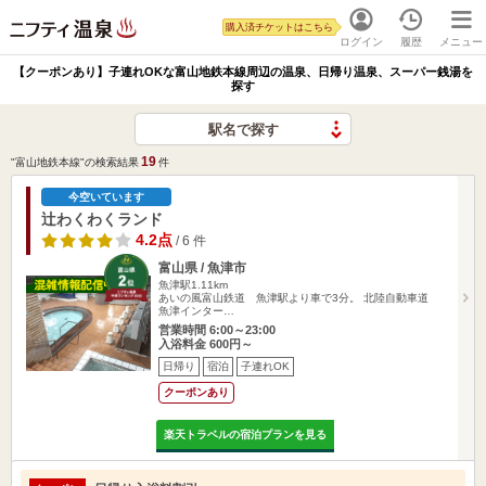
購入済チケットはこちら
ログイン
履歴
メニュー
【クーポンあり】子連れOKな富山地鉄本線周辺の温泉、日帰り温泉、スーパー銭湯を
探す
駅名で探す
19
"富山地鉄本線"の検索結果
件
今空いています
辻わくわくランド
4.2点
/ 6 件
富山県 / 魚津市
魚津駅1.11km
あいの風富山鉄道 魚津駅より車で3分。 北陸自動車道
魚津インター…
営業時間 6:00～23:00
入浴料金 600円～
日帰り
宿泊
子連れOK
クーポンあり
楽天トラベルの宿泊プランを見る