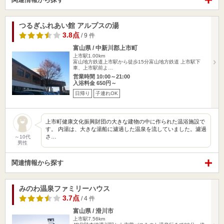
つるぎふれあい館 アルプスの湯
3.8点
/ 9 件
富山県 / 中新川郡上市町
上市駅1.00km
富山地方鉄道上市駅から徒歩15分富山地方鉄道 上市駅下
車、上市駅前よ…
営業時間 10:00～21:00
入浴料金 650円～
日帰り
子連れOK
上市町健康文化振興財団の大きな建物の中に作られた温浴施設で
す。 内湯は、大きな湯船に濾過した温泉を流していました。濾過
さ…
～10代
男性
関連情報から探す
みのわ温泉ファミリーハウス
3.7点
/ 4 件
富山県 / 滑川市
上市駅7.56km