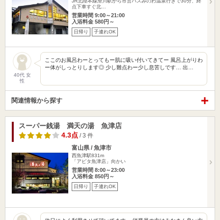
JR北陸本線滑川駅から市営バスみのわ温泉行きで30分、終
点下車すぐ北…
営業時間 9:00～21:00
入浴料金 580円～
日帰り
子連れOK
ここのお風呂わーとってもー肌に吸い付いてきてー 風呂上がりわ
ー体がしっとりします◎ 少し難点わー少し息苦しです… 出…
40代 女
性
関連情報から探す
スーパー銭湯 満天の湯 魚津店
4.3点
/ 3 件
富山県 / 魚津市
西魚津駅831m
「アピタ魚津店」向かい
営業時間 8:00～23:00
入浴料金 850円～
日帰り
子連れOK