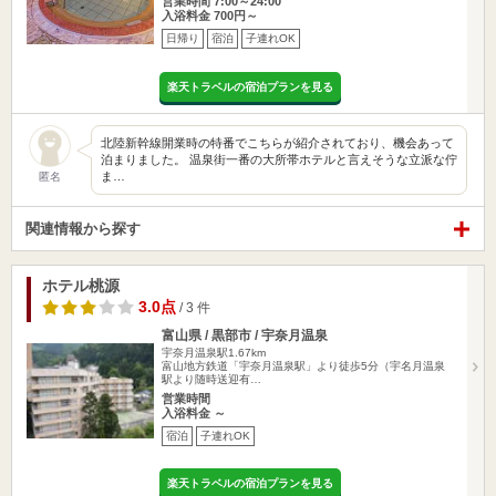
営業時間 7:00～24:00
入浴料金 700円～
日帰り
宿泊
子連れOK
楽天トラベルの宿泊プランを見る
北陸新幹線開業時の特番でこちらが紹介されており、機会あって
泊まりました。 温泉街一番の大所帯ホテルと言えそうな立派な佇
ま…
匿名
関連情報から探す
ホテル桃源
3.0点
/ 3 件
富山県 / 黒部市 / 宇奈月温泉
宇奈月温泉駅1.67km
富山地方鉄道「宇奈月温泉駅」より徒歩5分（宇名月温泉
駅より随時送迎有…
営業時間
入浴料金 ～
宿泊
子連れOK
楽天トラベルの宿泊プランを見る