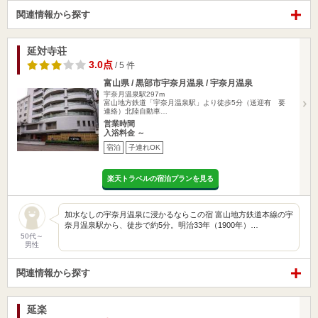
関連情報から探す
延対寺荘
3.0点
/ 5 件
富山県 / 黒部市宇奈月温泉 / 宇奈月温泉
宇奈月温泉駅297m
富山地方鉄道「宇奈月温泉駅」より徒歩5分（送迎有 要
連絡）北陸自動車…
営業時間
入浴料金 ～
宿泊
子連れOK
楽天トラベルの宿泊プランを見る
加水なしの宇奈月温泉に浸かるならこの宿 富山地方鉄道本線の宇
奈月温泉駅から、徒歩で約5分。明治33年（1900年）…
50代～
男性
関連情報から探す
延楽