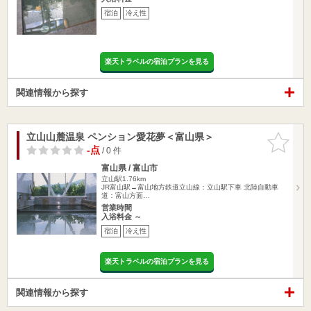
宿泊
冷え性
楽天トラベルの宿泊プランを見る
関連情報から探す
立山山麓温泉 ペンション愛花夢＜富山県＞
お気に入
りに追加
-点
/ 0 件
富山県 / 富山市
立山駅1.76km
JR富山駅→富山地方鉄道立山線：立山駅下車 北陸自動車
道：富山方面…
営業時間
入浴料金 ～
宿泊
冷え性
楽天トラベルの宿泊プランを見る
関連情報から探す