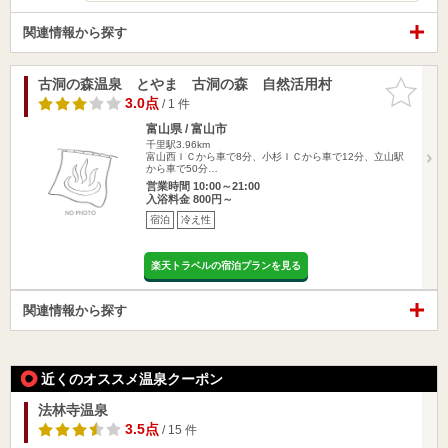
関連情報から探す
古洞の森温泉 とやま 古洞の森 自然活用村
お気に入
りに追加
3.0点
/ 1 件
富山県 / 富山市
千里駅3.96km
富山西ＩＣから車で8分、小杉ＩＣから車で12分、立山駅
から車で50分…
営業時間 10:00～21:00
入浴料金 800円～
宿泊
冷え性
楽天トラベルの宿泊プランを見る
関連情報から探す
近くのオススメ温泉クーポン
法林寺温泉
3.5点
/ 15 件