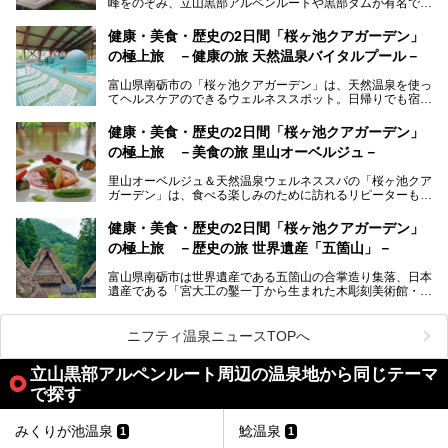
峰をのぞみ、立山黒部アルペンルートや黒部ダムが有名で
方にぴったりの温泉です。冬なら雪景色も絵になりますよ。
す。また、氷見港をはじめとする富山湾に揚がる、きときと
の（新鮮な）海の幸も見逃せません！
───
健康・美食・歴史の2日間「桜ヶ池クアガーデン」
提供元：オリックス・ホテルマネジメント株式会社【PR】
の極上旅 －健康の旅 天然温泉バイタルプール－
北陸新幹線が開業し、実は東京からも2時間ほどでアクセス
この記事は黒部・宇奈月温泉 やまのはのPR記事です。
できる富山県の、おすすめスーパー銭湯をご紹介します。質
富山県南砺市の「桜ヶ池クアガーデン」は、天然温泉を使っ
のいい天然温泉が豊富で、すぐにでも出かけたくなる施設が
てヘルスケアのできるウェルネススポット。日帰りでも宿泊
満載ですよ。
でも天然温泉バイタルプールやサウナ、露天風呂を利用でき
るので、ゆったり楽しみながら美しく健康に。
健康・美食・歴史の2日間「桜ヶ池クアガーデン」
の極上旅 －美食の旅 里山オーベルジュ－
そんな「桜ヶ池クアガーデン」の天然温泉バイタルプールと
大浴場・露天風呂を、宿泊して体験してきたので詳しくレポ
里山オーベルジュ＆天然温泉ウェルネススパの「桜ヶ池クア
ートしたいと思います。
ガーデン」は、食べる楽しみのために訪れるリピーターも多
い温泉です。館内のレストラン「ジョウハナーレ」では、
月、水はフレンチ、火、木は和食、土日はその両方がランチ
健康・美食・歴史の2日間「桜ヶ池クアガーデン」
とディナーで味わえます。オリジナルのスイーツも評判で
の極上旅 －歴史の旅 世界遺産「五箇山」－
す。
富山県南砺市は世界遺産である五箇山の合掌造り集落、日本
そんな「桜ヶ池クアガーデン」に宿泊して、食を満喫してき
遺産である「宮大工の鑿一丁から生まれた木彫刻美術館・井
たのでじっくりご紹介します！
波」、ユネスコ無形文化遺産 城端曳山祭で知られる越中の
小京都・城端と、とても魅力的な観光スポットがたくさんあ
ります。
ニフティ温泉ニュースTOPへ
城端の郊外に建つ里山オーベルジュ＆温泉ウェルネススパ
立山黒部アルペンルート周辺の温泉地から同じテーマ
「桜ヶ池クアガーデン」に泊まって、歴史の旅にお出かけし
てみませんか？
で探す
みくりが池温泉
鯰温泉
1
1