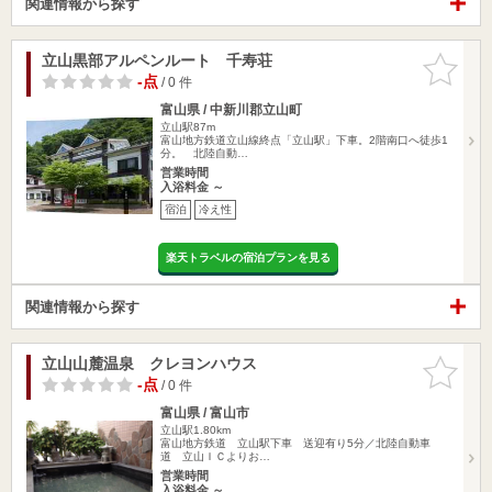
関連情報から探す
立山黒部アルペンルート 千寿荘
お気に入
りに追加
-点
/ 0 件
富山県 / 中新川郡立山町
立山駅87m
富山地方鉄道立山線終点「立山駅」下車。2階南口へ徒歩1
分。 北陸自動…
営業時間
入浴料金 ～
宿泊
冷え性
楽天トラベルの宿泊プランを見る
関連情報から探す
立山山麓温泉 クレヨンハウス
お気に入
りに追加
-点
/ 0 件
富山県 / 富山市
立山駅1.80km
富山地方鉄道 立山駅下車 送迎有り5分／北陸自動車
道 立山ＩＣよりお…
営業時間
入浴料金 ～