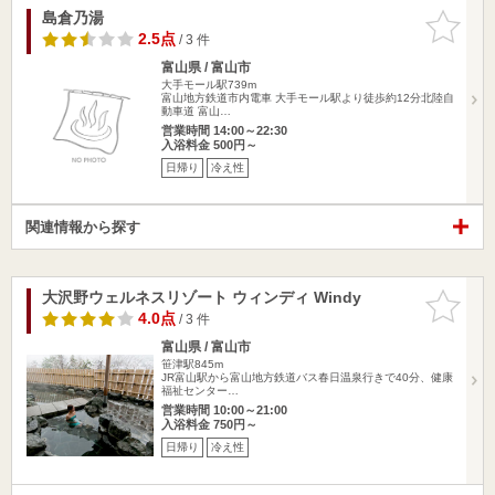
島倉乃湯
お気に入
りに追加
2.5点
/ 3 件
富山県 / 富山市
大手モール駅739m
富山地方鉄道市内電車 大手モール駅より徒歩約12分北陸自
動車道 富山…
営業時間 14:00～22:30
入浴料金 500円～
日帰り
冷え性
関連情報から探す
大沢野ウェルネスリゾート ウィンディ Windy
お気に入
りに追加
4.0点
/ 3 件
富山県 / 富山市
笹津駅845m
JR富山駅から富山地方鉄道バス春日温泉行きで40分、健康
福祉センター…
営業時間 10:00～21:00
入浴料金 750円～
日帰り
冷え性