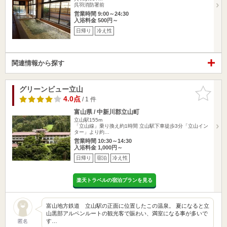
呉羽消防署前
営業時間 9:00～24:30
入浴料金 500円～
日帰り
冷え性
関連情報から探す
グリーンビュー立山
お気に入
りに追加
4.0点
/ 1 件
富山県 / 中新川郡立山町
立山駅155m
「立山線」乗り換え約1時間 立山駅下車徒歩3分「立山イン
ター」より約…
営業時間 10:30～14:30
入浴料金 1,000円～
日帰り
宿泊
冷え性
楽天トラベルの宿泊プランを見る
富山地方鉄道 立山駅の正面に位置したこの温泉。 夏になると立
山黒部アルペンルートの観光客で賑わい、満室になる事が多いで
す…
匿名