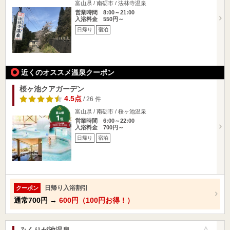
富山県 / 南砺市 / 法林寺温泉
営業時間 8:00～21:00
入浴料金 550円～
日帰り
宿泊
近くのオススメ温泉クーポン
桜ヶ池クアガーデン
4.5点
/ 26 件
富山県 / 南砺市 / 桜ヶ池温泉
営業時間 6:00～22:00
入浴料金 700円～
日帰り
宿泊
日帰り入浴割引
クーポン
通常
700円
→
600円（100円お得！）
みくりが池温泉
お気に入