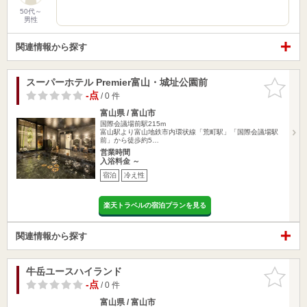
50代～
男性
関連情報から探す
スーパーホテル Premier富山・城址公園前
お気に入
りに追加
-点
/ 0 件
富山県 / 富山市
国際会議場前駅215m
富山駅より富山地鉄市内環状線「荒町駅」「国際会議場駅
前」から徒歩約5…
営業時間
入浴料金 ～
宿泊
冷え性
楽天トラベルの宿泊プランを見る
関連情報から探す
牛岳ユースハイランド
お気に入
りに追加
-点
/ 0 件
富山県 / 富山市