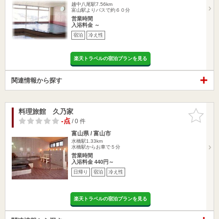
越中八尾駅7.56km
富山駅よりバスで約６０分
営業時間
入浴料金 ～
宿泊
冷え性
楽天トラベルの宿泊プランを見る
関連情報から探す
料理旅館 久乃家
お気に入
りに追加
-点
/ 0 件
富山県 / 富山市
水橋駅1.33km
水橋駅からお車で５分
営業時間
入浴料金 440円～
日帰り
宿泊
冷え性
楽天トラベルの宿泊プランを見る