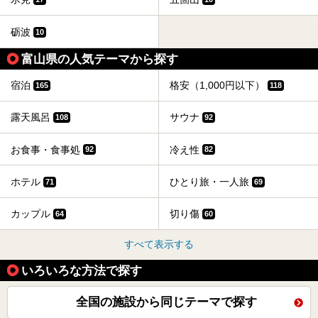
砺波
10
富山県の人気テーマから探す
宿泊
格安（1,000円以下）
165
118
露天風呂
サウナ
108
92
お食事・食事処
冷え性
92
82
ホテル
ひとり旅・一人旅
71
69
カップル
切り傷
64
60
すべて表示する
いろいろな方法で探す
全国の施設から同じテーマで探す