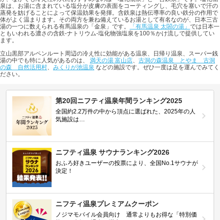
泉は、お湯に含まれている塩分が皮膚の表面をコーティングし、毛穴を塞いで汗の
蒸発を妨げることによって保温効果を発揮。含鉄泉は熱伝導率の良い鉄分の作用で
体がよく温まります。その両方を兼ね備えているお湯として有名なのが、日本三古
湯の一つに数えられる有馬温泉の「金泉」です。
「有馬温泉 太閤の湯」
では日本一
ともいわれる濃さの含鉄-ナトリウム-塩化物強塩泉を100％かけ流しで提供してい
ます。
立山黒部アルペンルート周辺の冷え性に効能がある温泉、日帰り温泉、スーパー銭
湯の中でも特に人気があるのは、
満天の湯 富山店
、
古洞の森温泉 とやま 古洞
の森 自然活用村
、
みくりが池温泉
などの施設です。ぜひ一度は足を運んでみてく
ださい。
第20回ニフティ温泉年間ランキング2025
全国約2.2万件の中から頂点に選ばれた、2025年の人
気施設は…
ニフティ温泉 サウナランキング2026
おふろ好きユーザーの投票により、全国No.1サウナが
決定！
ニフティ温泉プレミアムクーポン
ノジマモバイル会員向け 通常よりもお得な「特別価