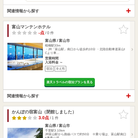
関連情報から探す
富山マンテンホテル
お気に入
りに追加
-点
/ 0 件
富山県 / 富山市
桜橋駅33m
・JR「富山駅」南口から徒歩約10分 ・北陸自動車道富山I
Cより車…
営業時間
入浴料金 ～
宿泊
冷え性
楽天トラベルの宿泊プランを見る
関連情報から探す
かんぽの宿富山（閉館しました）
お気に入
りに追加
3.0点
/ 1 件
富山県 / 富山市
千里駅3.10km
JR富山駅から路線バスで約50分 ※乗り場は、富山駅南口
6番乗り場、…