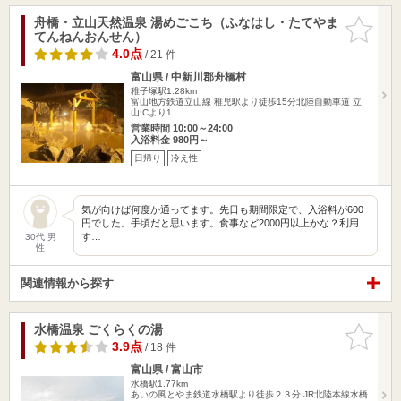
舟橋・立山天然温泉 湯めごこち（ふなはし・たてやま
お気に入
てんねんおんせん）
りに追加
4.0点
/ 21 件
富山県 / 中新川郡舟橋村
稚子塚駅1.28km
富山地方鉄道立山線 稚児駅より徒歩15分北陸自動車道 立
山ICより1…
営業時間 10:00～24:00
入浴料金 980円～
日帰り
冷え性
気が向けば何度か通ってます。先日も期間限定で、入浴料が600
円でした。手頃だと思います。食事など2000円以上かな？利用
す…
30代 男
性
関連情報から探す
水橋温泉 ごくらくの湯
お気に入
りに追加
3.9点
/ 18 件
富山県 / 富山市
水橋駅1.77km
あいの風とやま鉄道水橋駅より徒歩２３分 JR北陸本線水橋