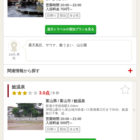
営業時間 10:00～22:00
入浴料金 750円～
日帰り
宿泊
冷え性
楽天トラベルの宿泊プランを見る
露天風呂、サウナ、飯うまい、山公園
20代 男
性
関連情報から探す
鯰温泉
お気に入
りに追加
3.0点
/ 9 件
富山県 / 富山市 / 鯰温泉
萩浦小学校前駅3.04km
JR富山駅から富山地方鉄道バス新港東口行きで30分、鯰温
泉口下車、徒…
営業時間 10:00～21:00
入浴料金 500円～
日帰り
宿泊
冷え性