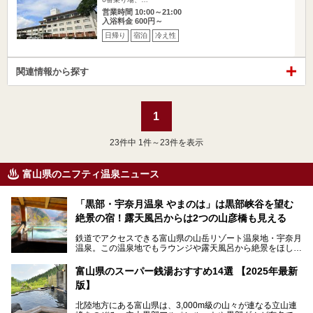
営業時間 10:00～21:00
入浴料金 600円～
日帰り
宿泊
冷え性
関連情報から探す
1
23
件中 1件～23件を表示
富山県のニフティ温泉ニュース
「黒部・宇奈月温泉 やまのは」は黒部峡谷を望む
絶景の宿！露天風呂からは2つの山彦橋も見える
鉄道でアクセスできる富山県の山岳リゾート温泉地・宇奈月
温泉。この温泉地でもラウンジや露天風呂から絶景をほしい
ままにする絶好の地に建つ宿がORIX HOTELS & RESORTS
の「黒部・宇奈月温泉 やまのは」。
富山県のスーパー銭湯おすすめ14選 【2025年最新
版】
自慢の眺望、温泉、居心地の良い客室、ビュッフェ式の食事
など、実際に泊まってみた体験を中心に詳しく紹介しちゃい
北陸地方にある富山県は、3,000m級の山々が連なる立山連
ます。日常から少し離れて、山懐で自然に癒されたいと思う