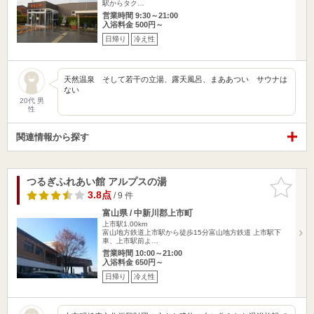
駅からタク…
営業時間 9:30～21:00
入浴料金 500円～
日帰り
冷え性
天然温泉 そして若干の立湯、露天風呂、まああつい サウナは
ない
20代 男
性
関連情報から探す
つるぎふれあい館 アルプスの湯
お気に入
りに追加
3.8点
/ 9 件
富山県 / 中新川郡上市町
上市駅1.00km
富山地方鉄道上市駅から徒歩15分富山地方鉄道 上市駅下
車、上市駅前よ…
営業時間 10:00～21:00
入浴料金 650円～
日帰り
冷え性