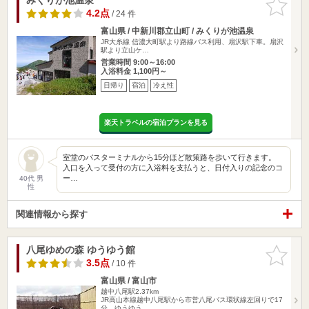
りに追加
4.2点
/ 24 件
富山県 / 中新川郡立山町 / みくりが池温泉
JR大糸線 信濃大町駅より路線バス利用、扇沢駅下車。扇沢
駅より立山ケ…
営業時間 9:00～16:00
入浴料金 1,100円～
日帰り
宿泊
冷え性
楽天トラベルの宿泊プランを見る
室堂のバスターミナルから15分ほど散策路を歩いて行きます。
入口を入って受付の方に入浴料を支払うと、日付入りの記念のコ
ー…
40代 男
性
関連情報から探す
八尾ゆめの森 ゆうゆう館
お気に入
りに追加
3.5点
/ 10 件
富山県 / 富山市
越中八尾駅2.37km
JR高山本線越中八尾駅から市営八尾バス環状線左回りで17
分、ゆうゆう…