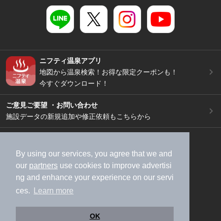
ニフティ温泉アプリ
地図から温泉検索！お得な限定クーポンも！
今すぐダウンロード！
ご意見ご要望 ・お問い合わせ
施設データの新規追加や修正依頼もこちらから
スマートフォン
/
PC
加盟店募集（資料請求）
広告出稿のご案内
By using our services, you agree that we and
our
partners
use cookies to improve advertisi
利用規約
ライフスタイルMEMBERS+規約
ng and enhance your experience on our servi
特定商取引法に基づく表記
ヘルプ
採用情報
ces.
Learn more
運営会社
個人情報保護ポリシー
©NIFTY Lifestyle Co., Ltd.
OK