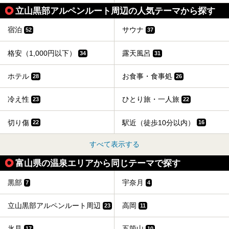
立山黒部アルペンルート周辺の人気テーマから探す
宿泊
サウナ
52
37
格安（1,000円以下）
露天風呂
34
31
ホテル
お食事・食事処
28
26
冷え性
ひとり旅・一人旅
23
22
切り傷
駅近（徒歩10分以内）
22
16
すべて表示する
富山県の温泉エリアから同じテーマで探す
黒部
宇奈月
7
4
立山黒部アルペンルート周辺
高岡
23
11
氷見
五箇山
17
10