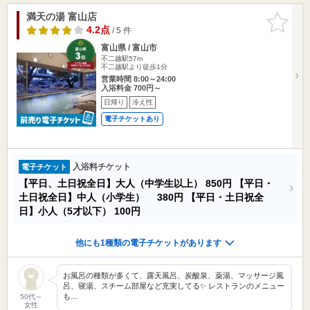
満天の湯 富山店
お気に入
りに追加
4.2点
/ 5 件
富山県 / 富山市
不二越駅57m
不二越駅より徒歩1分
営業時間 8:00～24:00
入浴料金 700円～
日帰り
冷え性
電子チケットあり
入浴料チケット
電子チケット
【平日、土日祝全日】大人（中学生以上）
850円
【平日・
土日祝全日】中人（小学生）
380円
【平日・土日祝全
日】小人（5才以下）
100円
他にも1種類の電子チケットがあります
お風呂の種類が多くて、露天風呂、炭酸泉、薬湯、マッサージ風
呂、寝湯、スチーム部屋など充実してる✨ レストランのメニュー
も…
50代～
女性