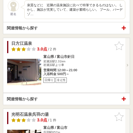
泉質などに 近隣の温泉施設に比べて特筆できるものはない。 し
かし、施設が充実していて、建築が素晴らしい。 プール、バーデ
ゾ…
匿名
関連情報から探す
日方江温泉
お気に入
りに追加
3.0点
/ 2 件
富山県 / 富山市針日
岩瀬浜駅2.31km
岩瀬浜駅より車
営業時間 12:00～21:00
入浴料金 500円～
日帰り
冷え性
関連情報から探す
光明石温泉呉羽の湯
お気に入
りに追加
3.0点
/ 1 件
富山県 / 富山市
呉羽駅657m