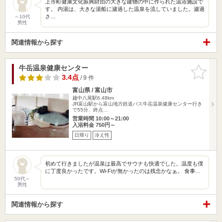
上市町健康文化振興財団の大きな建物の中に作られた温浴施設で
す。 内湯は、大きな湯船に濾過した温泉を流していました。濾過
さ…
～10代
男性
関連情報から探す
牛岳温泉健康センター
お気に入
りに追加
3.4点
/ 9 件
富山県 / 富山市
越中八尾駅6.48km
JR富山駅から富山地方鉄道バス牛岳温泉健康センター行き
で55分、終点…
営業時間 10:00～21:00
入浴料金 750円～
日帰り
冷え性
初めて行きましたが温泉は最高でサウナも快適でした。温度も僕
に丁度良かったです。Wi-Fiが無かったのは残念かなぁ。 食事…
50代～
男性
関連情報から探す