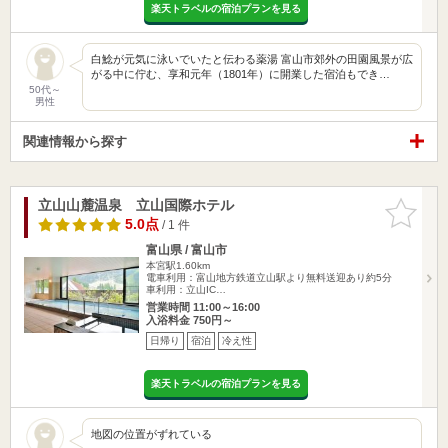
楽天トラベルの宿泊プランを見る
白鯰が元気に泳いでいたと伝わる薬湯 富山市郊外の田園風景が広
がる中に佇む、享和元年（1801年）に開業した宿泊もでき…
50代～
男性
関連情報から探す
立山山麓温泉 立山国際ホテル
お気に入
りに追加
5.0点
/ 1 件
富山県 / 富山市
本宮駅1.60km
電車利用：富山地方鉄道立山駅より無料送迎あり約5分
車利用：立山IC…
営業時間 11:00～16:00
入浴料金 750円～
日帰り
宿泊
冷え性
楽天トラベルの宿泊プランを見る
地図の位置がずれている