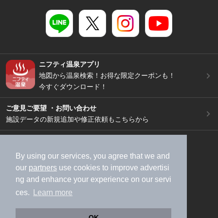
ニフティ温泉アプリ
地図から温泉検索！お得な限定クーポンも！
今すぐダウンロード！
ご意見ご要望 ・お問い合わせ
施設データの新規追加や修正依頼もこちらから
スマートフォン
/
PC
加盟店募集（資料請求）
広告出稿のご案内
By using our services, you agree that we and
our
partners
use cookies to improve advertisi
利用規約
ライフスタイルMEMBERS+規約
ng and enhance your experience on our servi
特定商取引法に基づく表記
ヘルプ
採用情報
ces.
Learn more
運営会社
個人情報保護ポリシー
©NIFTY Lifestyle Co., Ltd.
OK