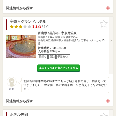
関連情報から探す
宇奈月グランドホテル
お気に入
りに追加
3.2点
/ 4 件
富山県 / 黒部市 / 宇奈月温泉
内山駅3.99km
宇奈月温泉駅253m
富山地方鉄道線宇奈月温泉駅徒歩3分黒部インターから15
分
営業時間 7:00～24:00
入浴料金 700円～
日帰り
宿泊
子連れOK
楽天トラベルの宿泊プランを見る
北陸新幹線開業時の特番でこちらが紹介されており、機会あって
泊まりました。 温泉街一番の大所帯ホテルと言えそうな立派な佇
ま…
匿名
関連情報から探す
ホテル黒部
お気に入