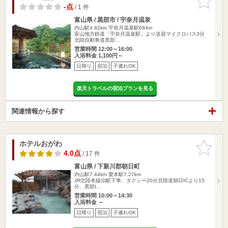
りに追加
-点
/ 1 件
富山県 / 黒部市 / 宇奈月温泉
内山駅4.82km
宇奈月温泉駅684m
富山地方鉄道「宇奈月温泉駅」より送迎マイクロバス3分
北陸自動車道黒部…
営業時間 12:00～16:00
入浴料金 1,100円～
日帰り
宿泊
子連れOK
楽天トラベルの宿泊プランを見る
関連情報から探す
ホテルおがわ
お気に入
りに追加
4.0点
/ 17 件
富山県 / 下新川郡朝日町
内山駅7.44km
愛本駅7.27km
JR北陸本線泊駅下車、タクシー20分北陸道朝日ICより15
分、黒部I…
営業時間 10:00～14:30
入浴料金 ～
日帰り
宿泊
子連れOK