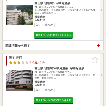
富山県 / 黒部市 / 宇奈月温泉
内山駅2.55km
宇奈月温泉駅1.67km
富山地方鉄道「宇奈月温泉駅」より徒歩5分（宇名月温泉
駅より随時送迎有…
営業時間
入浴料金 ～
宿泊
子連れOK
楽天トラベルの宿泊プランを見る
関連情報から探す
延対寺荘
お気に入
りに追加
3.0点
/ 5 件
富山県 / 黒部市宇奈月温泉 / 宇奈月温泉
内山駅3.89km
宇奈月温泉駅297m
富山地方鉄道「宇奈月温泉駅」より徒歩5分（送迎有 要
連絡）北陸自動車…
営業時間
入浴料金 ～
宿泊
子連れOK
楽天トラベルの宿泊プランを見る