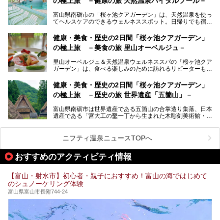
の極上旅 －健康の旅 天然温泉バイタルプール－
北陸新幹線が開業し、実は東京からも2時間ほどでアクセス
この記事は黒部・宇奈月温泉 やまのはのPR記事です。
できる富山県の、おすすめスーパー銭湯をご紹介します。質
富山県南砺市の「桜ヶ池クアガーデン」は、天然温泉を使っ
のいい天然温泉が豊富で、すぐにでも出かけたくなる施設が
てヘルスケアのできるウェルネススポット。日帰りでも宿泊
満載ですよ。
でも天然温泉バイタルプールやサウナ、露天風呂を利用でき
るので、ゆったり楽しみながら美しく健康に。
健康・美食・歴史の2日間「桜ヶ池クアガーデン」
の極上旅 －美食の旅 里山オーベルジュ－
そんな「桜ヶ池クアガーデン」の天然温泉バイタルプールと
大浴場・露天風呂を、宿泊して体験してきたので詳しくレポ
里山オーベルジュ＆天然温泉ウェルネススパの「桜ヶ池クア
ートしたいと思います。
ガーデン」は、食べる楽しみのために訪れるリピーターも多
い温泉です。館内のレストラン「ジョウハナーレ」では、
月、水はフレンチ、火、木は和食、土日はその両方がランチ
健康・美食・歴史の2日間「桜ヶ池クアガーデン」
とディナーで味わえます。オリジナルのスイーツも評判で
の極上旅 －歴史の旅 世界遺産「五箇山」－
す。
富山県南砺市は世界遺産である五箇山の合掌造り集落、日本
そんな「桜ヶ池クアガーデン」に宿泊して、食を満喫してき
遺産である「宮大工の鑿一丁から生まれた木彫刻美術館・井
たのでじっくりご紹介します！
波」、ユネスコ無形文化遺産 城端曳山祭で知られる越中の
小京都・城端と、とても魅力的な観光スポットがたくさんあ
ります。
ニフティ温泉ニュースTOPへ
城端の郊外に建つ里山オーベルジュ＆温泉ウェルネススパ
おすすめのアクティビティ情報
「桜ヶ池クアガーデン」に泊まって、歴史の旅にお出かけし
てみませんか？
【富山・射水市】初心者・親子におすすめ！富山の海ではじめて
のシュノーケリング体験
富山県富山市長附744-24