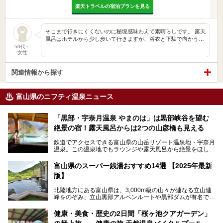
楽天トラベルの宿泊プランを見る
そこまで行きにくくないのに秘境感味わえて素晴らしです。 露天
風呂はホテルから少し歩いて行きますが、浴衣と下駄で向かう…
50代～
女性
関連情報から探す
富山県のニフティ温泉ニュース
「黒部・宇奈月温泉 やまのは」は黒部峡谷を望む
絶景の宿！露天風呂からは2つの山彦橋も見える
鉄道でアクセスできる富山県の山岳リゾート温泉地・宇奈月
温泉。この温泉地でもラウンジや露天風呂から絶景をほしい
ままにする絶好の地に建つ宿がORIX HOTELS & RESORTS
の「黒部・宇奈月温泉 やまのは」。
富山県のスーパー銭湯おすすめ14選 【2025年最新
版】
自慢の眺望、温泉、居心地の良い客室、ビュッフェ式の食事
など、実際に泊まってみた体験を中心に詳しく紹介しちゃい
北陸地方にある富山県は、3,000m級の山々が連なる立山連
ます。日常から少し離れて、山懐で自然に癒されたいと思う
峰をのぞみ、立山黒部アルペンルートや黒部ダムが有名で
方にぴったりの温泉です。冬なら雪景色も絵になりますよ。
す。また、氷見港をはじめとする富山湾に揚がる、きときと
の（新鮮な）海の幸も見逃せません！
───
健康・美食・歴史の2日間「桜ヶ池クアガーデン」
提供元：オリックス・ホテルマネジメント株式会社【PR】