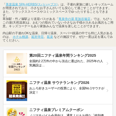
「
美楽温泉 SPA-HERBS(スパハーブス)
」は、子連れ家族に嬉しいキッズルーム
が用意されており、小さなお子さんがいても安心して過ごすことができます。
また、リラックススペースやコミックスペースでゆったりすることもできま
す。
草加駅・竹ノ塚駅より送迎バスがある「
竜泉寺の湯 草加谷塚店
」では、ちびっ
この湯(天然温泉)は、おむつの取れていない小さなお子様が入れるお風呂もご用
意。キッズコーナーもあり家族みんなで温泉を楽しむことができます。
内山駅の子連れOKな温泉、日帰り温泉、スーパー銭湯の中でも特に人気がある
のは、
ホテル桃源
、
延対寺荘
、
延楽
などの施設です。ぜひ一度は足を運んでみ
てください。
第20回ニフティ温泉年間ランキング2025
全国約2.2万件の中から頂点に選ばれた、2025年の人
気施設は…
ニフティ温泉 サウナランキング2026
おふろ好きユーザーの投票により、全国No.1サウナが
決定！
ニフティ温泉プレミアムクーポン
ノジマモバイル会員向け 通常よりもお得な「特別価