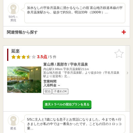
加水なしの宇奈月温泉に浸かるならこの宿 富山地方鉄道本線の宇
奈月温泉駅から、徒歩で約5分。明治33年（1900年）…
50代～
男性
関連情報から探す
延楽
お気に入
りに追加
3.5点
/ 5 件
富山県 / 黒部市 / 宇奈月温泉
内山駅3.98km
宇奈月温泉駅211m
富山地方鉄道「宇奈月温泉駅」より徒歩3分（宇名月温泉
駅より送迎有）北…
営業時間
入浴料金 ～
宿泊
子連れOK
楽天トラベルの宿泊プランを見る
5/5に主人と7歳になる息子とお世話になりました。今まで色々行
きましたが私の中では一番良かったです。こどもの日のトロッコ
乗…
匿名