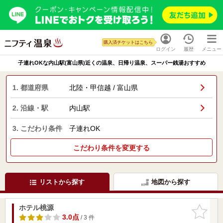
購入済チケットはこちら
ログイン
履歴
メニュー
子連れOKな内山駅(富山県)近くの温泉、日帰り温泉、スーパー銭湯おすすめ
1. 都道府県
北陸・甲信越 / 富山県
2. 沿線・駅
内山駅
3. こだわり条件
子連れOK
こだわり条件を変更する
リストから探す
地図から探す
ホテル桃源
お気に入
りに追加
3.0点
/ 3 件