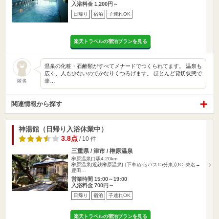
入浴料金 1,200円～
日帰り
宿泊
子連れOK
楽天トラベルの宿泊プランを見る
温泉の化粧・石鹸類がすべてメナードでつくられてます。 温泉も
広く、人も少ないのでかなりくつろげます。 ほとんど貸切状態で
楽…
匿名
関連情報から探す
神湯館（日帰り入浴休業中）
3.8点
/ 10 件
三重県 / 津市 / 榊原温泉
榊原温泉口駅4.20km
榊原温泉(近鉄榊原温泉口下車)からバス15分東京IC -東名→
豊田…
営業時間 15:00～19:00
入浴料金 700円～
日帰り
宿泊
子連れOK
楽天トラベルの宿泊プランを見る