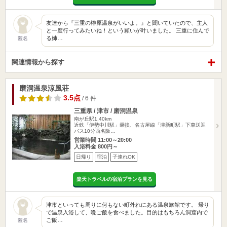
友達から『三重の榊原温泉がいいよ。』と聞いていたので、主人
と一度行ってみたいね！という願いが叶いました。 三重に住んで
る姉…
匿名
関連情報から探す
磨洞温泉涼風荘
3.5点
/ 6 件
三重県 / 津市 / 磨洞温泉
南が丘駅1.40km
近鉄「伊勢中川駅」乗換、名古屋線「津新町駅」下車送迎
バス10分西名阪…
営業時間 11:00～20:00
入浴料金 800円～
日帰り
宿泊
子連れOK
楽天トラベルの宿泊プランを見る
津市といっても周りに何もない町外れにある温泉旅館です。 帰り
で温泉入浴して、晩ご飯を食べました。目的はもちろん洞窟内で
ご飯…
匿名