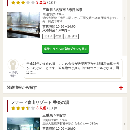
3.2点
/ 18 件
三重県 / 名張市 / 赤目温泉
赤目口駅3.95km
近鉄大阪線「赤目口駅」から三重交通バス赤目滝行きで10
分、終点下車す…
営業時間 10:30～14:00
入浴料金 1,200円～
日帰り
宿泊
子連れOK
楽天トラベルの宿泊プランを見る
平成18年の文化の日、ここの会長が天皇陛下から旭日双光章を授
かったとのことです。観光地のど真ん中に建つホテルとなり、周
辺に…
～10代
男性
関連情報から探す
メナード青山リゾート 香楽の湯
3.6点
/ 13 件
三重県 / 伊賀市
伊勢鎌倉駅5.77km
近鉄大阪線伊賀神戸駅からタクシーで35分
営業時間 10:00～16:00