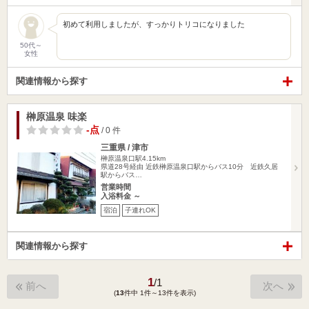
初めて利用しましたが、すっかりトリコになりました
50代～
女性
関連情報から探す
榊原温泉 味楽
-点
/ 0 件
三重県 / 津市
榊原温泉口駅4.15km
県道28号経由 近鉄榊原温泉口駅からバス10分 近鉄久居
駅からバス…
営業時間
入浴料金 ～
宿泊
子連れOK
関連情報から探す
1
/
1
前へ
次へ
(
13
件中 1件～13件を表示)