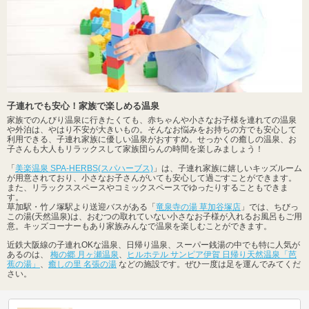
子連れでも安心！家族で楽しめる温泉
家族でのんびり温泉に行きたくても、赤ちゃんや小さなお子様を連れての温泉
や外泊は、やはり不安が大きいもの。そんなお悩みをお持ちの方でも安心して
利用できる、子連れ家族に優しい温泉がおすすめ。せっかくの癒しの温泉、お
子さんも大人もリラックスして家族団らんの時間を楽しみましょう！
「
美楽温泉 SPA-HERBS(スパハーブス)
」は、子連れ家族に嬉しいキッズルーム
が用意されており、小さなお子さんがいても安心して過ごすことができます。
また、リラックススペースやコミックスペースでゆったりすることもできま
す。
草加駅・竹ノ塚駅より送迎バスがある「
竜泉寺の湯 草加谷塚店
」では、ちびっ
この湯(天然温泉)は、おむつの取れていない小さなお子様が入れるお風呂もご用
意。キッズコーナーもあり家族みんなで温泉を楽しむことができます。
近鉄大阪線の子連れOKな温泉、日帰り温泉、スーパー銭湯の中でも特に人気が
あるのは、
梅の郷 月ヶ瀬温泉
、
ヒルホテル サンピア伊賀 日帰り天然温泉「芭
蕉の湯」
、
癒しの里 名張の湯
などの施設です。ぜひ一度は足を運んでみてくだ
さい。