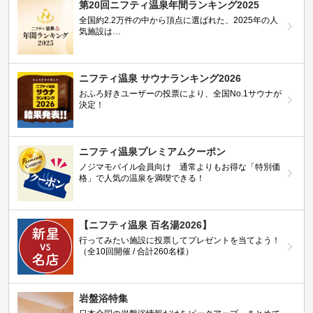
第20回ニフティ温泉年間ランキング2025
全国約2.2万件の中から頂点に選ばれた、2025年の人
気施設は…
ニフティ温泉 サウナランキング2026
おふろ好きユーザーの投票により、全国No.1サウナが
決定！
ニフティ温泉プレミアムクーポン
ノジマモバイル会員向け 通常よりもお得な「特別価
格」で人気の温泉を満喫できる！
【ニフティ温泉 百名湯2026】
行ってみたい施設に投票してプレゼントを当てよう！
（全10回開催 / 合計260名様）
岩盤浴特集