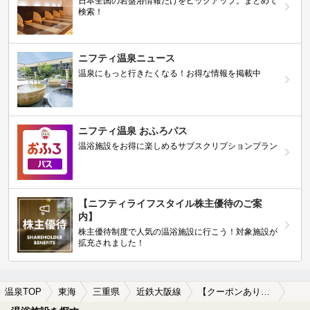
日本全国の岩盤浴情報だけをピックアップ。まとめて
検索！
ニフティ温泉ニュース
温泉にもっと行きたくなる！お得な情報を掲載中
ニフティ温泉 おふろパス
温浴施設をお得に楽しめるサブスクリプションプラン
【ニフティライフスタイル株主優待のご案
内】
株主優待制度で人気の温浴施設に行こう！対象施設が
拡充されました！
温泉TOP
東海
三重県
近鉄大阪線
【クーポンあり】子連れOKな近鉄大阪線周辺の温泉、日帰り温泉、スーパー銭湯を探す