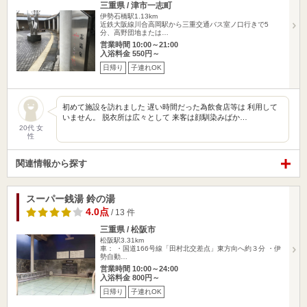
三重県 / 津市一志町
伊勢石橋駅1.13km
近鉄大阪線川合高岡駅から三重交通バス室ノ口行きで5
分、高野団地または…
営業時間 10:00～21:00
入浴料金 550円～
日帰り
子連れOK
初めて施設を訪れました 遅い時間だった為飲食店等は 利用して
いません。 脱衣所は広々として 来客は顔馴染みばか…
20代 女
性
関連情報から探す
スーパー銭湯 鈴の湯
4.0点
/ 13 件
三重県 / 松阪市
松阪駅3.31km
車： ・国道166号線「田村北交差点」東方向へ約３分 ・伊
勢自動…
営業時間 10:00～24:00
入浴料金 800円～
日帰り
子連れOK