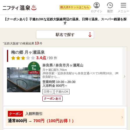
購入済チケットはこちら
ログイン
履歴
メニュー
【クーポンあり】子連れOKな近鉄大阪線周辺の温泉、日帰り温泉、スーパー銭湯を探
す
駅名で探す
13
"近鉄大阪線"の検索結果
件
梅の郷 月ヶ瀬温泉
3.4点
/ 99 件
奈良県 / 奈良市月ヶ瀬尾山
月ケ瀬口駅5.76km
JR奈良駅・近鉄奈良駅から奈良交通バスで1時間10分、JR
奈良駅から…
営業時間 10:30～20:30
入浴料金 800円～
日帰り
子連れOK
クーポンあり
入館料割引
クーポン
通常
800円
→
700円（100円お得！）