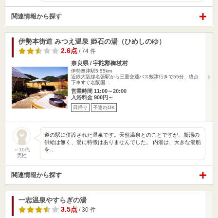
関連情報から探す
伊勢本街道 みつえ温泉 姫石の湯（ひめしのゆ）
2.6点
/ 74 件
奈良県 / 宇陀郡御杖村
伊勢奥津駅5.55km
近鉄大阪線名張駅から三重交通バス敷津行きで55分、終点
下車すぐ名阪国…
営業時間 11:00～20:00
入浴料金 900円～
日帰り
子連れOK
道の駅に併設された温泉です。天然温泉とのことですが、新湯の
供給は無く、湯に特徴はありませんでした。 内湯は、大きな湯船
を…
～10代
男性
関連情報から探す
一志温泉やすらぎの湯
3.5点
/ 30 件