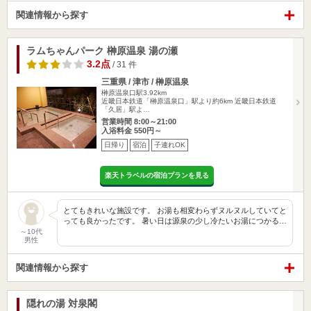
関連情報から探す
ラムちゃんパーク 榊原温泉 湯の瀬
3.2点
/ 31 件
三重県 / 津市 / 榊原温泉
榊原温泉口駅3.92km
近畿日本鉄道「榊原温泉口」駅より約6km 近畿日本鉄道
「久居」駅よ…
営業時間 8:00～21:00
入浴料金 550円～
日帰り
宿泊
子連れOK
楽天トラベルの宿泊プランを見る
とてもきれいな施設です。 お湯も相変わらずヌルヌルしていてと
っても良かったです。 暑い日は源泉の少し冷たいお湯につかる…
～10代
男性
関連情報から探す
隠れの湯 対泉閣