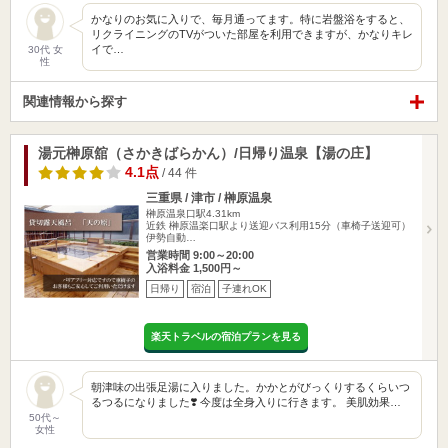
かなりのお気に入りで、毎月通ってます。特に岩盤浴をすると、
リクライニングのTVがついた部屋を利用できますが、かなりキレ
イで…
30代 女
性
関連情報から探す
湯元榊原舘（さかきばらかん）/日帰り温泉【湯の庄】
4.1点
/ 44 件
三重県 / 津市 / 榊原温泉
榊原温泉口駅4.31km
近鉄 榊原温楽口駅より送迎バス利用15分（車椅子送迎可）
伊勢自動…
営業時間 9:00～20:00
入浴料金 1,500円～
日帰り
宿泊
子連れOK
楽天トラベルの宿泊プランを見る
朝津味の出張足湯に入りました。かかとがびっくりするくらいつ
るつるになりました❣️ 今度は全身入りに行きます。 美肌効果…
50代～
女性