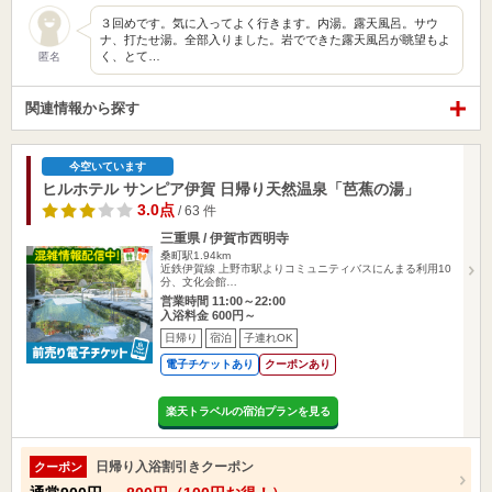
３回めです。気に入ってよく行きます。内湯。露天風呂。サウ
ナ、打たせ湯。全部入りました。岩でできた露天風呂が眺望もよ
く、とて…
匿名
関連情報から探す
今空いています
ヒルホテル サンピア伊賀 日帰り天然温泉「芭蕉の湯」
3.0点
/ 63 件
三重県 / 伊賀市西明寺
桑町駅1.94km
近鉄伊賀線 上野市駅よりコミュニティバスにんまる利用10
分、文化会館…
営業時間 11:00～22:00
入浴料金 600円～
日帰り
宿泊
子連れOK
電子チケットあり
クーポンあり
楽天トラベルの宿泊プランを見る
日帰り入浴割引きクーポン
クーポン