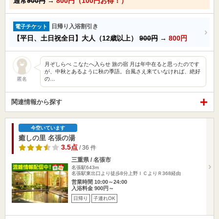
通常
900円
→
800円（100円お得！）
日帰り入浴割引き
電子チケット
【平日、土日祝全日】大人（12歳以上）
900円
→
800円
月ぞしらべ こなたへ入らせ 旅の宿 月は年中在ると思ったのです
が、中秋とあるように秋の季語。台風さえ来ていなければ、絶好
の…
匿名
関連情報から探す
今空いています
癒しの里 名張の湯
3.5点
/ 36 件
三重県 / 名張市
名張駅643m
名張駅東出口より徒歩8分上野ＩＣよりＲ368経由
営業時間 10:00～24:00
入浴料金 900円～
日帰り
子連れOK