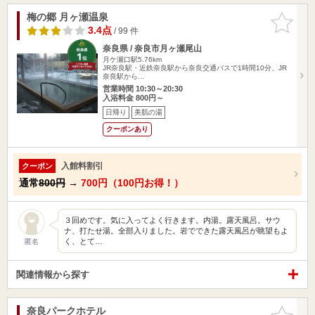
梅の郷 月ヶ瀬温泉
お気に入
りに追加
3.4点
/ 99 件
奈良県 / 奈良市月ヶ瀬尾山
月ケ瀬口駅5.76km
JR奈良駅・近鉄奈良駅から奈良交通バスで1時間10分、JR
奈良駅から…
営業時間 10:30～20:30
入浴料金 800円～
日帰り
美肌の湯
クーポンあり
入館料割引
クーポン
通常
800円
→
700円（100円お得！）
３回めです。気に入ってよく行きます。内湯。露天風呂。サウ
ナ、打たせ湯。全部入りました。岩でできた露天風呂が眺望もよ
く、とて…
匿名
関連情報から探す
奈良パークホテル
お気に入