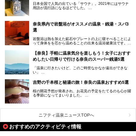
ら、険しい山中にある秘湯までバラエティ豊か。ここでは、
日本全国で人気の出ている「サウナ」。2021年にはサウナ
奈良県で評判のスーパー銭湯をご紹介します。
用語が流行語になるほどでした。
そんなサウナ、関西・奈良県にも有名な温浴施設が多いんで
すよ。
奈良県内で岩盤浴がオススメの温泉・銭湯・スパ3
中心部に近いサウナや郊外にあるアウトドアフィンランド式
選
サウナなど種類も豊富です。
岩盤浴は熱を加えた鉱石やプレートの上に寝そべることによ
奈良県にあるサウナでリフレッシュしませんか？
って身体をを芯から温めることの出来る温浴健康法です。じ
んわりと身体の内部を温めて発汗を促すことでリラックス効
果だけではなく、代謝が高まり健康や美容にも良い影響が期
【奈良】手軽に温泉気分を楽しもう！女子におすす
待できます。今回はそんな岩盤浴にこだわった、奈良県内の
めしたい日帰りで行ける奈良のスーパー銭湯5選
オススメ温泉・銭湯・スパ3ヶ所を紹介させていただきま
す。
「温泉に行きたいけど、このご時世なかなか遠出ができな
い」
「たまには温泉にゆっくり浸かってリフレッシュしたい！」
そんな方も多いのではないでしょうか？
吉野の千本桜と秘湯の旅！奈良の温泉おすすめ5選
お宿に泊まって観光地を巡るような温泉旅行がしたいけど、
桜の開花予想が発表され、お花見の予定をたてるのも心が躍
まとまった時間が取れない時もありますよね。
る季節になってまいりました。
そんな時は、日帰りでサクッと楽しめるスーパー銭湯がおす
日本には桜の名所が数多くありますが、古くから和歌にも詠
すめ！
まれるくらい日本人の心を捉えて離さない名所中の名所があ
手軽でリーズナブルに温泉気分を楽しめるだけでなく、体の
ります。それは奈良県の吉野山。
芯までじんわり温まってリラックス効果も抜群。
ニフティ温泉ニュースTOPへ
シロヤマザクラを中心に200種約３万本の桜が咲き誇りま
今回は、奈良で行けるおすすめのスーパー銭湯を5つご紹介
す。また吉野山を含む「紀伊山地の霊場と参詣道」はユネス
おすすめのアクティビティ情報
したいと思います。
コの世界遺産に登録されており、修験道の霊場として荘厳な
雰囲気をたたえています。