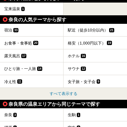
宝来温泉
1
奈良の人気テーマから探す
宿泊
駅近（徒歩10分以内）
33
21
お食事・食事処
格安（1,000円以下）
20
19
露天風呂
ホテル
17
16
ひとり旅・一人旅
サウナ
14
12
冷え性
女子旅・女子会
11
9
すべて表示する
奈良県の温泉エリアから同じテーマで探す
奈良
生駒
3
1