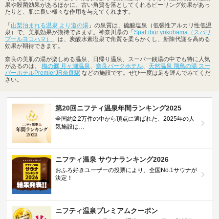
果や殺菌効果があるほかに、古い角質を落としてくれるピーリング効果があっ
たりと、肌に良い様々な作用を与えてくれます。
「
山梨泊まれる温泉 より道の湯
」の泉質は、硫酸塩泉（低張性アルカリ性低温
泉）で、美肌効果が期待できます。神奈川県の「
SpaLibur yokohama（スパリ
ブールヨコハマ）
」は、炭酸水素塩泉で角質を柔らかくし、新陳代謝を高める
効果が期待できます。
奈良の美肌の湯が楽しめる温泉、日帰り温泉、スーパー銭湯の中でも特に人気
があるのは、
梅の郷 月ヶ瀬温泉
、
奈良パークホテル
、
天然温泉 飛鳥の湯 スー
パーホテルPremierJR奈良駅
などの施設です。ぜひ一度は足を運んでみてくだ
さい。
第20回ニフティ温泉年間ランキング2025
全国約2.2万件の中から頂点に選ばれた、2025年の人
気施設は…
ニフティ温泉 サウナランキング2026
おふろ好きユーザーの投票により、全国No.1サウナが
決定！
ニフティ温泉プレミアムクーポン