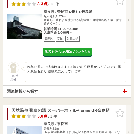
りに追加
3.3点
/ 13 件
奈良県 / 奈良市宝来 / 宝来温泉
尼ヶ辻駅1.27km
近鉄尼ヶ辻駅より徒歩20分高速道・有料道路名：第二阪奈
道路Ｃﾒｲｼｮ…
営業時間 11:00～21:00
入浴料金 1,000円～
日帰り
宿泊
美肌の湯
楽天トラベルの宿泊プランを見る
昨年12月より結構行きます 1人旅です 兵庫県からも近いです 露
天風呂もあり 結構気に入っています
～10代
男性
関連情報から探す
天然温泉 飛鳥の湯 スーパーホテルPremierJR奈良駅
お気に入
りに追加
3.0点
/ 2 件
奈良県 / 奈良市
奈良駅81m
JR奈良駅中央出口より徒歩10秒西名阪自動車道 郡山ICよ