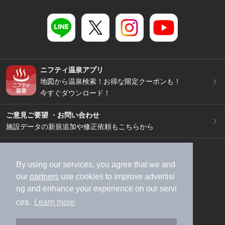
ニフティ温泉アプリ
地図から温泉検索！お得な限定クーポンも！
今すぐダウンロード！
ご意見ご要望 ・お問い合わせ
施設データの新規追加や修正依頼もこちらから
スマートフォン
/
PC
加盟店募集（資料請求）
広告出稿のご案内
By using our services, you agree that we and
our
partners
use cookies to improve advertisi
利用規約
ライフスタイルMEMBERS+規約
ng and enhance your experience on our servi
特定商取引法に基づく表記
ヘルプ
採用情報
ces.
Learn more
運営会社
個人情報保護ポリシー
©NIFTY Lifestyle Co., Ltd.