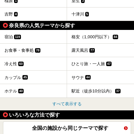
橿原
室生
1
3
吉野
十津川
4
5
奈良県の人気テーマから探す
宿泊
格安（1,000円以下）
119
84
お食事・食事処
露天風呂
78
77
冷え性
ひとり旅・一人旅
60
47
カップル
サウナ
45
44
ホテル
駅近（徒歩10分以内）
40
37
すべて表示する
いろいろな方法で探す
全国の施設から同じテーマで探す