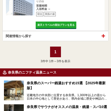
り15分
営業時間
入浴料金 ～
宿泊
美肌の湯
楽天トラベルの宿泊プランを見る
関連情報から探す
1
3
件中 1件～3件を表示
奈良県のニフティ温泉ニュース
奈良県のスーパー銭湯おすすめ15選 【2025年最新
版】
近畿地方の中央部に位置する奈良県。1,300年以上の昔から
日本の中心地として歴史があり、県内全域に歴史や神話の舞
台となったスポットが存在しています。県内だけで3つの世
界遺産があり、古代をそこかしこに感じられる地域です。
奈良県でサウナがオススメの温泉・銭湯・スパ10選
そんな奈良県のスーパー銭湯は、便利な街中にある施設か