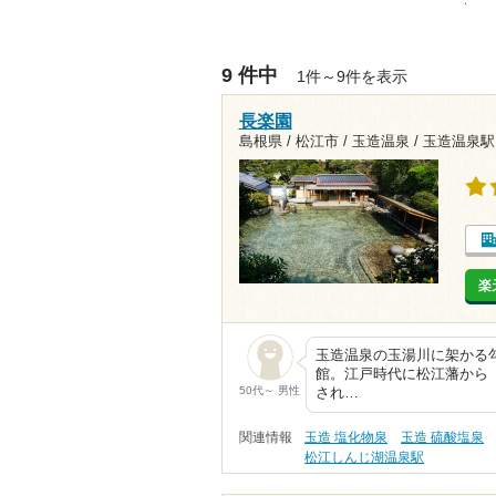
9 件中
1件～9件を表示
長楽園
島根県 / 松江市 / 玉造温泉 /
玉造温泉駅1
楽
玉造温泉の玉湯川に架かる勾
館。江戸時代に松江藩から
50代～ 男性
され…
関連情報
玉造 塩化物泉
玉造 硫酸塩泉
松江しんじ湖温泉駅