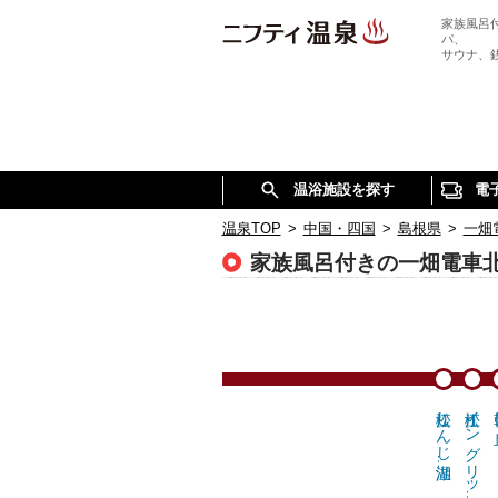
家族風呂
パ、
サウナ、
温浴施設を探す
電
温泉TOP
>
中国・四国
>
島根県
>
一畑
家族風呂付きの一畑電車
松江しんじ湖温…
松江イングリッ…
朝