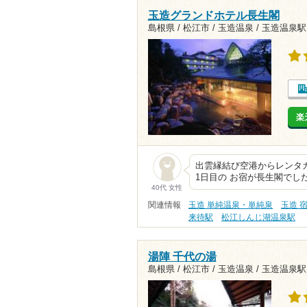
玉造グランドホテル長生閣
島根県 / 松江市 / 玉造温泉 /
玉造温泉駅1
楽
出雲縁結び空港からレンタ
1日目の お宿が長生閣でし
40代 女性
関連情報
玉造 単純温泉・単純泉
玉造 
来待駅
松江しんじ湖温泉駅
湯陣 千代の湯
島根県 / 松江市 / 玉造温泉 /
玉造温泉駅1