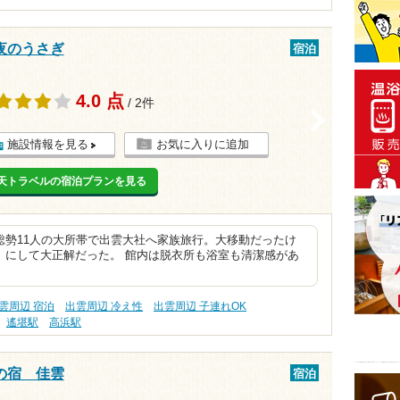
夜のうさぎ
宿泊
4.0 点
/ 2件
>
施設情報を見る
お気に入りに追加
天トラベルの宿泊プランを見る
総勢11人の大所帯で出雲大社へ家族旅行。大移動だったけ
」にして大正解だった。 館内は脱衣所も浴室も清潔感があ
雲周辺 宿泊
出雲周辺 冷え性
出雲周辺 子連れOK
遙堪駅
高浜駅
の宿 佳雲
宿泊