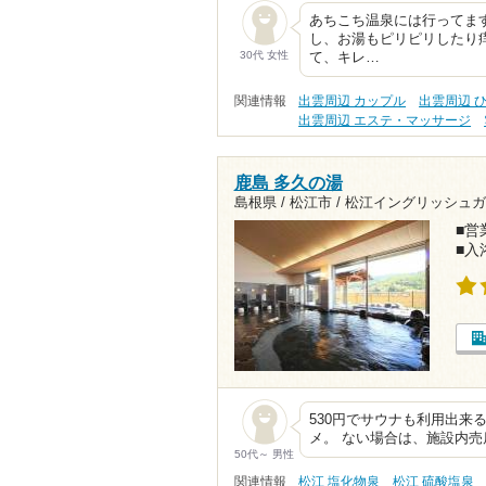
あちこち温泉には行ってま
し、お湯もピリピリしたり
30代 女性
て、キレ…
関連情報
出雲周辺 カップル
出雲周辺 
出雲周辺 エステ・マッサージ
鹿島 多久の湯
島根県 / 松江市 /
松江イングリッシュガー
■営業
■入
530円でサウナも利用出来
メ。 ない場合は、施設内売
50代～ 男性
関連情報
松江 塩化物泉
松江 硫酸塩泉