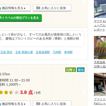
>
施設情報を見る
お気に入りに追加
天トラベルの宿泊プランを見る
サウナ＆
ューアル
レポート
しという宿が少なく、すべてのお風呂が源泉掛け流しという
定。 建物はフロントロビーのある本館（東館）と南館が鉄
玉造 宿泊
玉造 美肌の湯
玉造温泉駅
乃木駅
来待駅
天然温泉
日帰り温
日帰り
宿泊
.57km
時間 11:30～21:00
浴料 1,200円～
3.8 点
>
/ 5件
ファミリ
Faのシ
施設情報を見る
お気に入りに追加