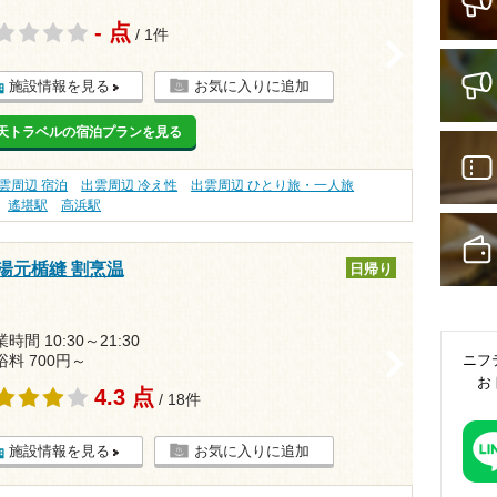
- 点
/ 1件
>
施設情報を見る
お気に入りに追加
天トラベルの宿泊プランを見る
雲周辺 宿泊
出雲周辺 冷え性
出雲周辺 ひとり旅・一人旅
遙堪駅
高浜駅
湯元楯縫 割烹温
日帰り
時間 10:30～21:30
>
浴料 700円～
ニフ
お
4.3 点
/ 18件
施設情報を見る
お気に入りに追加