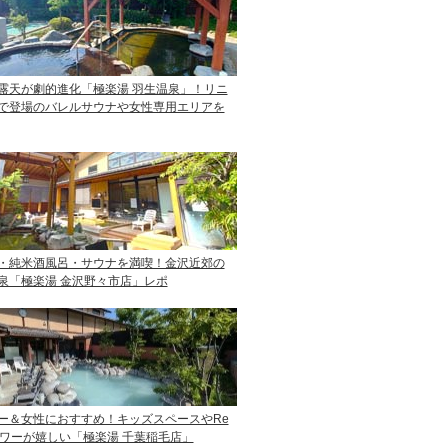
露天が劇的進化「極楽湯 羽生温泉」！リニ
で登場のバレルサウナや女性専用エリアを
・純米酒風呂・サウナを満喫！金沢近郊の
泉「極楽湯 金沢野々市店」レポ
ー＆女性におすすめ！キッズスペースやRe
ャワーが嬉しい「極楽湯 千葉稲毛店」