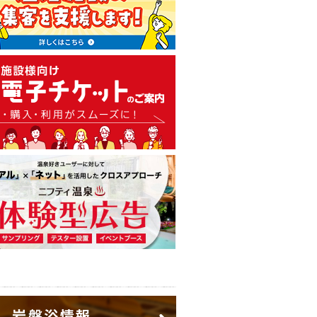
温泉・日帰り温泉・スーパー銭
広告出稿のご案内