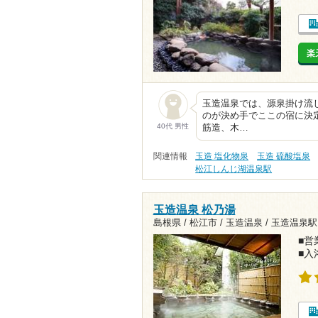
楽
玉造温泉では、源泉掛け流
のが決め手でここの宿に決
40代 男性
筋造、木…
関連情報
玉造 塩化物泉
玉造 硫酸塩泉
松江しんじ湖温泉駅
玉造温泉 松乃湯
島根県 / 松江市 / 玉造温泉 /
玉造温泉駅1
■営業
■入