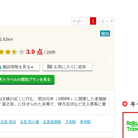
前へ
1
次へ
宿泊
.61km
3.9 点
/ 20件
>
施設情報を見る
お気に入りに追加
天トラベルの宿泊プランを見る
玉橋の近くに佇む、明治元年（1868年）に開業した老舗旅
キ
「湯之助」に任ぜられた末裔で、棟方志功など文人墨客に愛
玉造 宿泊
玉造 切り傷
玉造温泉駅
乃木駅
来待駅