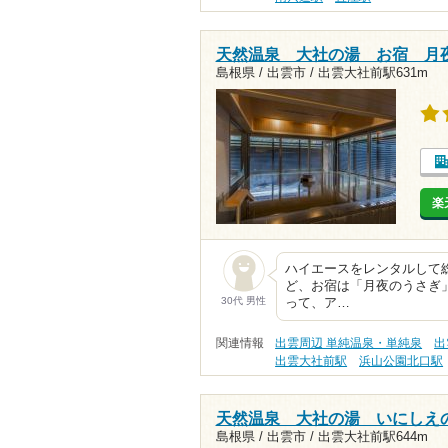
天然温泉 大社の湯 お宿 月
島根県 / 出雲市 /
出雲大社前駅631m
楽
ハイエースをレンタルして
ど、お宿は「月夜のうさぎ
30代 男性
って、ア…
関連情報
出雲周辺 単純温泉・単純泉
出
出雲大社前駅
浜山公園北口駅
天然温泉 大社の湯 いにしえ
島根県 / 出雲市 /
出雲大社前駅644m