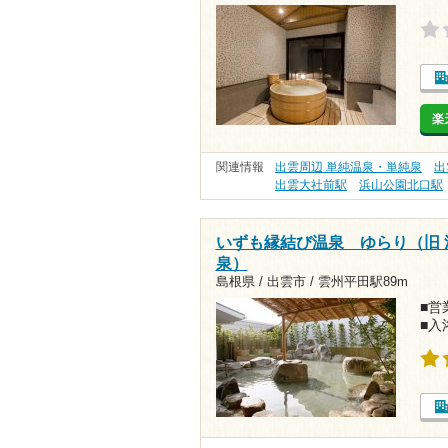
楽
関連情報
出雲周辺 単純温泉・単純泉
出
出雲大社前駅
浜山公園北口駅
いずも縁結び温泉 ゆらり（旧 
泉）
島根県 / 出雲市 /
雲州平田駅89m
■営業
■入