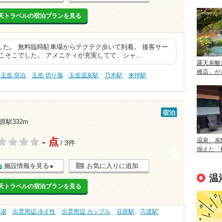
天トラベルの宿泊プランを見る
た。 無料臨時駐車場からテクテク歩いて到着。 接客サー
こそこでした。 アメニティが充実してて、シャ…
露天炭酸
橋店」が
玉造 宿泊
玉造 切り傷
玉造温泉駅
乃木駅
来待駅
宿泊
原駅332m
- 点
温泉、炭
/ 3件
揃えた「
>
施設情報を見る
お気に入りに追加
温
天トラベルの宿泊プランを見る
の湯
出雲周辺 冷え性
出雲周辺 カップル
荘原駅
宍道駅