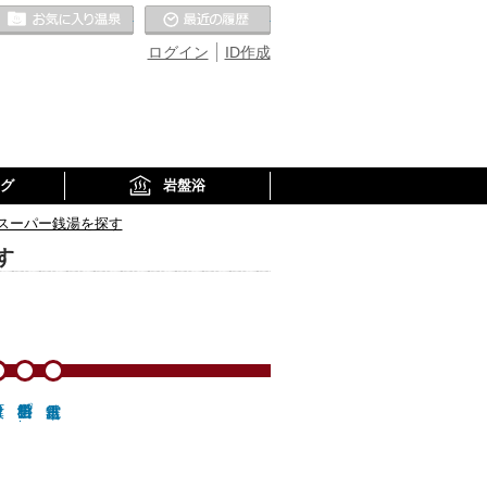
お気に入りの温泉
最近の履歴
ログイン
ID作成
グ
岩盤浴
スーパー銭湯を探す
す
出雲科学館パー…