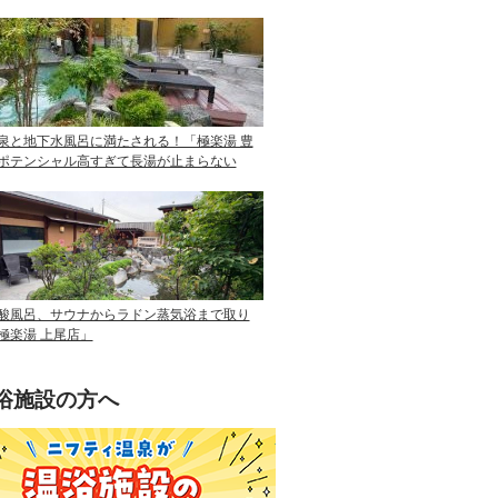
泉と地下水風呂に満たされる！「極楽湯 豊
ポテンシャル高すぎて長湯が止まらない
酸風呂、サウナからラドン蒸気浴まで取り
極楽湯 上尾店」
浴施設の方へ
ニフティ温泉を使って手軽に集