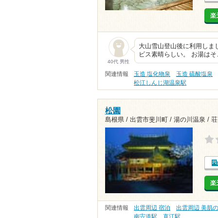
楽
大山雪山登山後に利用しまし
ビス素晴らしい。 お湯はそ
40代 男性
関連情報
玉造 塩化物泉
玉造 硫酸塩泉
松江しんじ湖温泉駅
松園
島根県 / 出雲市斐川町 / 湯の川温泉 /
荘
楽
関連情報
出雲周辺 宿泊
出雲周辺 美肌
南宍道駅
直江駅