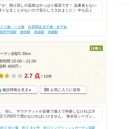
すが、掛け流しの温泉はやっぱり最高です！ 塩素臭もない
痒くなることがないので安心して入れました！ 中も広く
ひとり旅・一人旅
出雲周辺 女子旅・女子会
雲州平田駅
旅伏駅
美談駅
布崎駅
日帰り
デン前駅5.35km
時間 10:00～21:00
浴料 400円～
>
2.7 点
/ 10件
施設情報を見る
お気に入りに追加
る。 但し、サウナマットが必要で個人で持参しなければダ
店で250円で買わなければいけません。 海水浴シーズン…
松江 切り傷
松江 冷え性
松江イングリッシュガーデン前駅