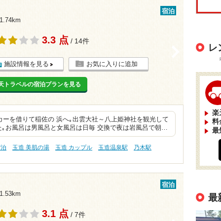
宿泊
.74km
3.3 点
/ 14件
レ
>
施設情報を見る
お気に入りに追加
天トラベルの宿泊プランを見る
楽
カーを借りて稲佐の 浜へ｡出雲大社～八上姫神社を観光して
料
た｡お風呂は男風呂と女風呂は日毎 交換で夜は岩風呂で朝…
最
宿泊
玉造 美肌の湯
玉造 カップル
玉造温泉駅
乃木駅
宿泊
.53km
最
3.1 点
/ 7件