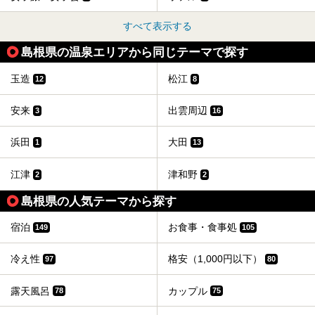
すべて表示する
島根県の温泉エリアから同じテーマで探す
玉造
松江
12
8
安来
出雲周辺
3
16
浜田
大田
1
13
江津
津和野
2
2
島根県の人気テーマから探す
宿泊
お食事・食事処
149
105
冷え性
格安（1,000円以下）
97
80
露天風呂
カップル
78
75