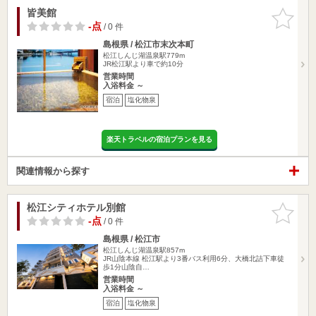
皆美館
お気に入
りに追加
-点
/ 0 件
島根県 / 松江市末次本町
松江しんじ湖温泉駅779m
JR松江駅より車で約10分
営業時間
入浴料金 ～
宿泊
塩化物泉
楽天トラベルの宿泊プランを見る
関連情報から探す
松江シティホテル別館
お気に入
りに追加
-点
/ 0 件
島根県 / 松江市
松江しんじ湖温泉駅857m
JR山陰本線 松江駅より3番バス利用6分、大橋北詰下車徒
歩1分山陰自…
営業時間
入浴料金 ～
宿泊
塩化物泉