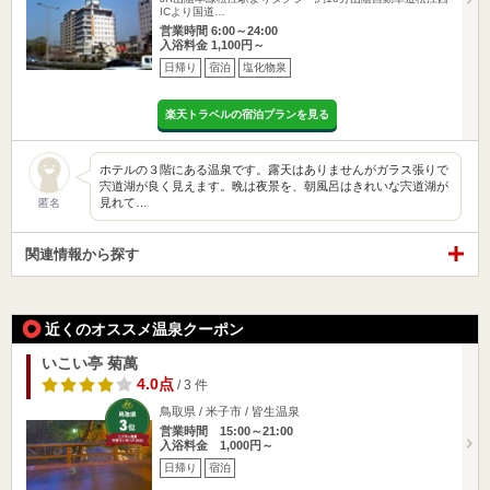
ICより国道…
営業時間 6:00～24:00
入浴料金 1,100円～
日帰り
宿泊
塩化物泉
楽天トラベルの宿泊プランを見る
ホテルの３階にある温泉です。露天はありませんがガラス張りで
宍道湖が良く見えます。晩は夜景を、朝風呂はきれいな宍道湖が
見れて…
匿名
関連情報から探す
近くのオススメ温泉クーポン
いこい亭 菊萬
4.0点
/ 3 件
鳥取県 / 米子市 / 皆生温泉
営業時間 15:00～21:00
入浴料金 1,000円～
日帰り
宿泊