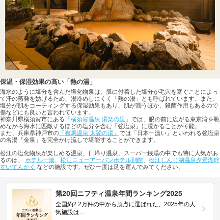
保温・保湿効果の高い「熱の湯」
海水のように塩分を含んだ塩化物泉は、肌に付着した塩分が毛穴を塞ぐことによっ
て汗の蒸発を妨げるため、湯冷めしにくく「熱の湯」とも呼ばれています。また、
塩分が肌をコーティングする保湿効果もあり、肌が潤うほか、殺菌作用もあるので
傷などにも良いと言われています。
神奈川県横須賀市にある
「横須賀温泉 湯楽の里」
では、眼の前に広がる東京湾を眺
めながら海水に匹敵するほどの塩分を含む「強塩泉」に浸かることが可能。
また、兵庫県神戸市の
「有馬温泉 太閤の湯」
では「日本一濃い」といわれる強塩泉
の名湯「金泉」を完全かけ流しで堪能することができます。
松江の塩化物泉が楽しめる温泉、日帰り温泉、スーパー銭湯の中でも特に人気があ
るのは、
ホテル一畑
、
松江ニューアーバンホテル別館
、
松江しんじ湖温泉夕景湖畔
すいてんかく
などの施設です。ぜひ一度は足を運んでみてください。
第20回ニフティ温泉年間ランキング2025
全国約2.2万件の中から頂点に選ばれた、2025年の人
気施設は…