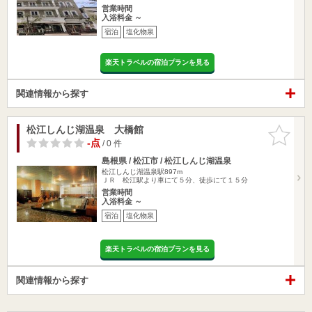
営業時間
入浴料金 ～
宿泊
塩化物泉
楽天トラベルの宿泊プランを見る
関連情報から探す
松江しんじ湖温泉 大橋館
お気に入
りに追加
-点
/ 0 件
島根県 / 松江市 / 松江しんじ湖温泉
松江しんじ湖温泉駅897m
ＪＲ 松江駅より車にて５分、徒歩にて１５分
営業時間
入浴料金 ～
宿泊
塩化物泉
楽天トラベルの宿泊プランを見る
関連情報から探す