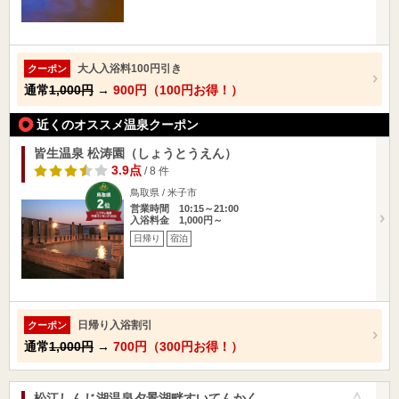
大人入浴料100円引き
クーポン
通常
1,000円
→
900円（100円お得！）
近くのオススメ温泉クーポン
皆生温泉 松涛園（しょうとうえん）
3.9点
/ 8 件
鳥取県 / 米子市
営業時間 10:15～21:00
入浴料金 1,000円～
日帰り
宿泊
日帰り入浴割引
クーポン
通常
1,000円
→
700円（300円お得！）
松江しんじ湖温泉夕景湖畔すいてんかく
お気に入