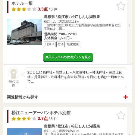
ホテル一畑
お気に入
りに追加
3.3点
/ 6 件
島根県 / 松江市 / 松江しんじ湖温泉
松江しんじ湖温泉駅113m
一畑電車北松江線 松江宍道湖温泉駅前山陰自動車道 松江
玉造ICより国…
営業時間 7:00～22:00
入浴料金 1,500円～
日帰り
宿泊
塩化物泉
楽天トラベルの宿泊プランを見る
2日目は須我神社～熊野大社～八重垣神社～神魂神社～黄泉比良
坂～揖屋神社～六所神社を御朱印 巡り｡今日の お宿は一畑ホテル
で…
40代 女
性
関連情報から探す
松江ニューアーバンホテル別館
お気に入
りに追加
3.7点
/ 3 件
島根県 / 松江市 / 松江しんじ湖温泉
松江しんじ湖温泉駅500m
JR山陰本線松江駅よりタクシー約10分山陰自動車道松江西