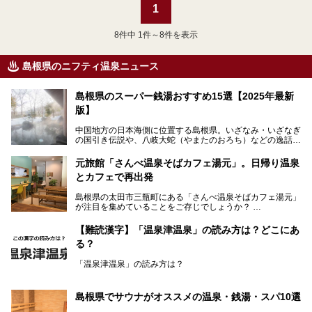
1
8
件中 1件～8件を表示
島根県のニフティ温泉ニュース
島根県のスーパー銭湯おすすめ15選【2025年最新
版】
中国地方の日本海側に位置する島根県。いざなみ・いざなぎ
の国引き伝説や、八岐大蛇（やまたのおろち）などの逸話が
残る神話の里というイメージが強く、出雲大社には毎年多く
の参拝客が訪れます。「出雲縁結び空港」への直行便なら、
元旅館「さんべ温泉そばカフェ湯元」。日帰り温泉
首都圏からでも実は2時間圏内で到着できるアクセスも魅力
とカフェで再出発
です。
そんな島根県には、玉造温泉（松江市）や温泉津温泉（大田
島根県の太田市三瓶町にある「さんべ温泉そばカフェ湯元」
市）など、古くから知られる温泉郷が多くあります。ゆった
が注目を集めていることをご存じでしょうか？
り流れる時間のなかで、心の底からのんびりできるスーパー
銭湯＆日帰り温泉の数々をピックアップしてご紹介します。
「さんべ温泉そばカフェ湯元」は日帰り温泉と、名物のそば
【難読漢字】「温泉津温泉」の読み方は？どこにあ
を提供するカフェという新しい営業スタイルで、観光客に限
る？
らず地元民にも親しまれています。
「温泉津温泉」の読み方は？
宿泊をせずとも、気軽に源泉のお湯をつかった温泉と、美味
しいそばが楽しめるなんて、とても素敵ですよね。
読めそうで読めない、難読温泉地名漢字。あなたは読めます
しかし、元は温泉旅館だったこちらの施設、さまざまな背景
か？
を経て現在のスタイルに辿り着いているのです。
島根県でサウナがオススメの温泉・銭湯・スパ10選