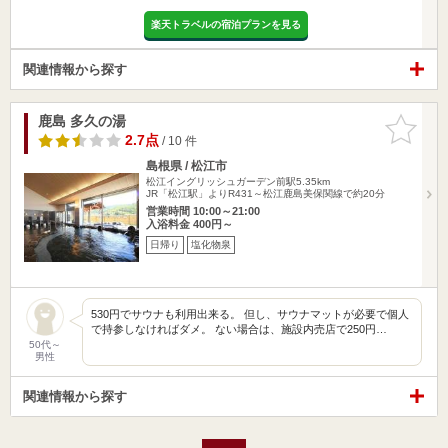
楽天トラベルの宿泊プランを見る
関連情報から探す
鹿島 多久の湯
お気に入
りに追加
2.7点
/ 10 件
島根県 / 松江市
松江イングリッシュガーデン前駅5.35km
JR「松江駅」よりR431～松江鹿島美保関線で約20分
営業時間 10:00～21:00
入浴料金 400円～
日帰り
塩化物泉
530円でサウナも利用出来る。 但し、サウナマットが必要で個人
で持参しなければダメ。 ない場合は、施設内売店で250円…
50代～
男性
関連情報から探す