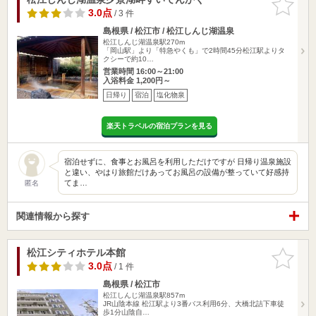
りに追加
3.0点
/ 3 件
島根県 / 松江市 / 松江しんじ湖温泉
松江しんじ湖温泉駅270m
「岡山駅」より「特急やくも」で2時間45分松江駅よりタ
クシーで約10…
営業時間 16:00～21:00
入浴料金 1,200円～
日帰り
宿泊
塩化物泉
楽天トラベルの宿泊プランを見る
宿泊せずに、食事とお風呂を利用しただけですが 日帰り温泉施設
と違い、やはり旅館だけあってお風呂の設備が整っていて好感持
てま…
匿名
関連情報から探す
松江シティホテル本館
お気に入
りに追加
3.0点
/ 1 件
島根県 / 松江市
松江しんじ湖温泉駅857m
JR山陰本線 松江駅より3番バス利用6分、大橋北詰下車徒
歩1分山陰自…