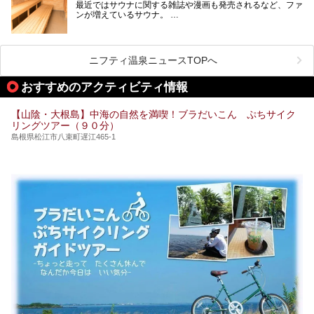
最近ではサウナに関する雑誌や漫画も発売されるなど、ファ
ンが増えているサウナ。
しかしサウナは一口にサウナと言っても、ドライサウナ、ス
ニフティ温泉ニュースTOPへ
チームサウナ、塩サウナなどが存在し、施設によって様々な
こだわりを持つ施設も増えています。
おすすめのアクティビティ情報
今回はそんな今話題のサウナが楽しめる、島根県内にあるオ
【山陰・大根島】中海の自然を満喫！ブラだいこん ぷちサイク
ススメ温泉・銭湯・スパを10件まとめてご紹介します。
リングツアー（９０分）
島根県松江市八束町遅江465-1