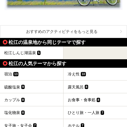
おすすめのアクティビティをもっと見る
松江の温泉地から同じテーマで探す
松江しんじ湖温泉
5
松江の人気テーマから探す
宿泊
冷え性
13
10
硫酸塩泉
露天風呂
9
8
カップル
お食事・食事処
8
8
塩化物泉
ひとり旅・一人旅
8
7
女子旅・女子会
ホテル
7
7