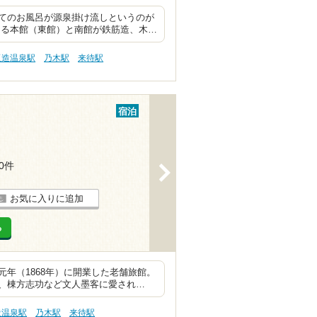
てのお風呂が源泉掛け流しというのが
ある本館（東館）と南館が鉄筋造、木…
玉造温泉駅
乃木駅
来待駅
宿泊
20件
>
お気に入りに追加
る
年（1868年）に開業した老舗旅館。
、棟方志功など文人墨客に愛され…
造温泉駅
乃木駅
来待駅