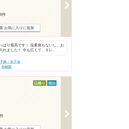
>
18件
お気に入りに追加
っぱり最高です！ 塩素臭もないし、お
入れました！ 中も広くて、キレ…
女子旅・女子会
布崎駅
日帰り
宿泊
>
5件