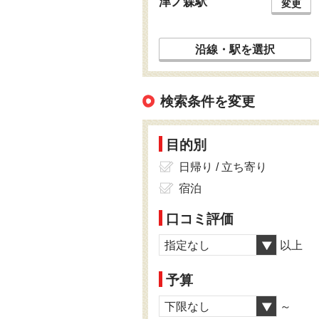
津ノ森駅
変更
沿線・駅を選択
検索条件を変更
目的別
日帰り / 立ち寄り
宿泊
口コミ評価
指定なし
以上
予算
下限なし
～