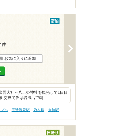
宿泊
14件
>
お気に入りに追加
る
出雲大社～八上姫神社を観光して1日目
毎 交換で夜は岩風呂で朝…
ップル
玉造温泉駅
乃木駅
来待駅
日帰り