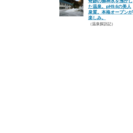
奇跡の御神水を沸かし
た温泉。pH9.6の美人
泉質。本格オープンが
楽しみ。
（温泉探訪記）