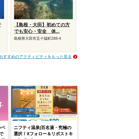
行
【島根・大田】初めての方
でも安心・安全 体...
島根県大田市五十猛町288-4
おすすめのアクティビティをもっと見る
いベ
ニフティ温泉|百名湯・究極の
で
選択！Xフォロー＆リポストキ