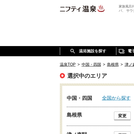
家族風呂
パ、 サ
温浴施設を探す
電
温泉TOP
>
中国・四国
>
島根県
>
津ノ
選択中のエリア
全国から探す
中国・四国
島根県
変更