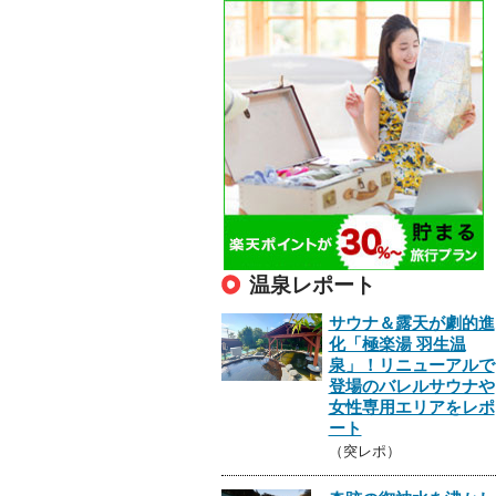
温泉レポート
サウナ＆露天が劇的進
化「極楽湯 羽生温
泉」！リニューアルで
登場のバレルサウナや
女性専用エリアをレポ
ート
（突レポ）