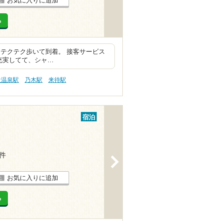
お気に入りに追加
る
テクテク歩いて到着。 接客サービス
充実してて、シャ…
造温泉駅
乃木駅
来待駅
宿泊
7件
>
お気に入りに追加
る