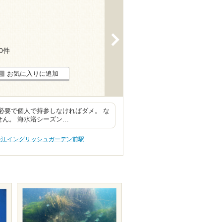
>
10件
お気に入りに追加
が必要で個人で持参しなければダメ。 な
せん。 海水浴シーズン…
松江イングリッシュガーデン前駅