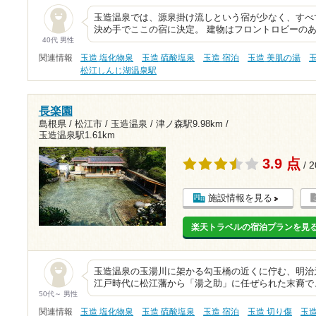
玉造温泉では、源泉掛け流しという宿が少なく、すべ
決め手でここの宿に決定。 建物はフロントロビーの
40代 男性
関連情報
玉造 塩化物泉
玉造 硫酸塩泉
玉造 宿泊
玉造 美肌の湯
松江しんじ湖温泉駅
長楽園
島根県 / 松江市 / 玉造温泉 /
津ノ森駅9.98km
/
玉造温泉駅1.61km
3.9 点
/ 
施設情報を見る
楽天トラベルの宿泊プランを見
玉造温泉の玉湯川に架かる勾玉橋の近くに佇む、明治元
江戸時代に松江藩から「湯之助」に任ぜられた末裔で
50代～ 男性
関連情報
玉造 塩化物泉
玉造 硫酸塩泉
玉造 宿泊
玉造 切り傷
玉