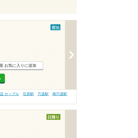
宿泊
>
お気に入りに追加
る
辺 カップル
荘原駅
宍道駅
南宍道駅
日帰り