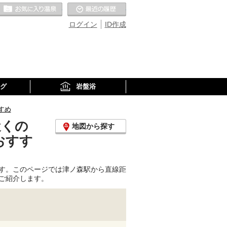
お気に入りの温泉
最近の履歴
ログイン
ID作成
グ
岩盤浴
すめ
近くの
地図から探す
おすす
す。このページでは津ノ森駅から直線距
ご紹介します。