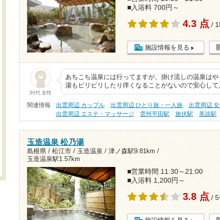
■入浴料 700円～
4.3 点
/ 
施設情報を見る
あちこち温泉には行ってますが、掛け流しの温泉はや
湯もピリピリしたり痒くなることがないので安心して
30代 女性
関連情報
出雲周辺 カップル
出雲周辺 ひとり旅・一人旅
出雲周辺 
出雲周辺 エステ・マッサージ
雲州平田駅
旅伏駅
美談駅
玉造温泉 松乃湯
島根県 / 松江市 / 玉造温泉 /
津ノ森駅9.81km
/
玉造温泉駅1.57km
■営業時間 11:30～21:00
■入浴料 1,200円～
3.8 点
/ 