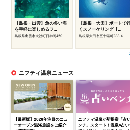
【島根・出雲】魚の多い海
【島根・大田】ボートで
を手軽に楽しめるフ...
くスノーケリング【...
島根県出雲市大社町日御碕450
島根県大田市五十猛町288-4
ニフティ温泉ニュース
【最新版】2026年注目のニュ
ニフティ温泉が新提案「占
ーオープン温浴施設をご紹介
ンチ」スタート！温泉×占い