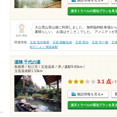
施設情報を見る
楽天トラベルの宿泊プランを見
大山雪山登山後に利用しました。 無料臨時駐車場から
素晴らしい。 お湯はそこそこでした。 アメニティが
40代 男性
関連情報
玉造 塩化物泉
玉造 硫酸塩泉
玉造 宿泊
玉造 切り傷
玉
松江しんじ湖温泉駅
湯陣 千代の湯
島根県 / 松江市 / 玉造温泉 /
津ノ森駅9.82km
/
玉造温泉駅1.53km
3.1 点
/ 
施設情報を見る
楽天トラベルの宿泊プランを見