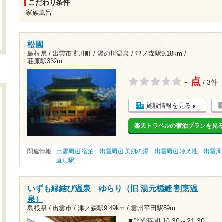
こだわり条件
家族風呂
松園
島根県 / 出雲市斐川町 / 湯の川温泉 /
津ノ森駅9.18km
/
荘原駅332m
- 点
/ 3件
施設情報を見る
楽天トラベルの宿泊プランを見
関連情報
出雲周辺 宿泊
出雲周辺 美肌の湯
出雲周辺 冷え性
出雲周
直江駅
いずも縁結び温泉 ゆらり（旧 湯元楯縫 割烹温
泉）
島根県 / 出雲市 /
津ノ森駅9.49km
/
雲州平田駅89m
■営業時間 10:30～21:30