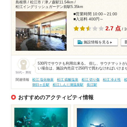
島根県 / 松江市 /
津ノ森駅11.54km
/
松江イングリッシュガーデン前駅5.35km
■営業時間 10:00～21:00
■入浴料 400円～
2.7 点
/ 
施設情報を見る
530円でサウナも利用出来る。 但し、サウナマット
い場合は、施設内売店で250円で買わなければいけま
50代～ 男性
関連情報
松江 塩化物泉
松江 硫酸塩泉
松江 切り傷
松江 冷え性
朝日ヶ丘駅
松江しんじ湖温泉駅
長江駅
おすすめのアクティビティ情報