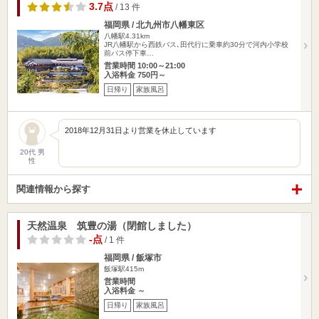
3.7点
/ 13 件
福岡県 / 北九州市八幡東区
八幡駅4.31km
JR八幡駅から西鉄バス､田代行に乗車約30分で河内小学校
前バス停下車…
営業時間 10:00～21:00
入浴料金 750円～
日帰り
家族風呂
2018年12月31日より営業を休止しています
20代 男
性
関連情報から探す
天然温泉 筑豊の湯（閉館しました）
-点
/ 1 件
福岡県 / 飯塚市
飯塚駅415m
営業時間
入浴料金 ～
日帰り
家族風呂