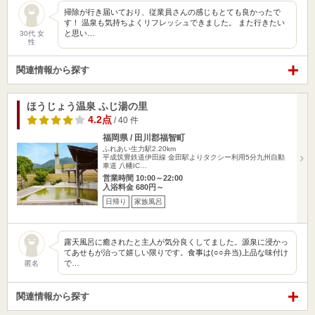
掃除が行き届いており、従業員さんの感じもとても良かったで
す！ 温泉も気持ちよくリフレッシュできました。 また行きたい
と思い…
30代 女
性
関連情報から探す
ほうじょう温泉 ふじ湯の里
4.2点
/ 40 件
福岡県 / 田川郡福智町
ふれあい生力駅2.20km
平成筑豊鉄道伊田線 金田駅よりタクシー利用5分九州自動
車道 八幡IC…
営業時間 10:00～22:00
入浴料金 680円～
日帰り
家族風呂
露天風呂に癒されたと主人が気分良くしてました。源泉に浸かっ
てあせもが治って嬉しい限りです。食事は(○○弁当)上品な味付け
で…
匿名
関連情報から探す