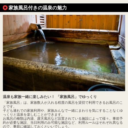
家族風呂付きの温泉の魅力
温泉も家族一緒に楽しみたい！ 「家族風呂」でゆっくり
「家族風呂」は、家族数人が入れる程度の風呂を貸切で利用できるお風呂のこ
とです。
子ども連れでの家族利用や、家族みんなで一緒にまわりを気にすることなくゆ
っくりと温泉を楽しむことができます。
お風呂の種類は内湯、露天風呂など設置されている施設によって様々。事前予
約が必要な施設、当日利用のみ可能な施設など、利用ルールはそれぞれ異なる
ので、事前に確認しておくといいでしょう。