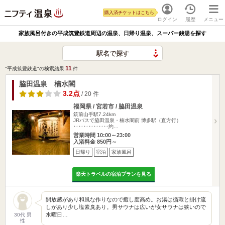
購入済チケットはこちら
ログイン
履歴
メニュー
家族風呂付きの平成筑豊鉄道周辺の温泉、日帰り温泉、スーパー銭湯を探す
駅名で探す
11
"平成筑豊鉄道"の検索結果
件
脇田温泉 楠水閣
3.2点
/ 20 件
福岡県 / 宮若市 / 脇田温泉
筑前山手駅7.24km
JRバスで脇田温泉・楠水閣前 博多駅（直方行）
‥‥‥‥‥‥‥約…
営業時間 10:00～23:00
入浴料金 850円～
日帰り
宿泊
家族風呂
楽天トラベルの宿泊プランを見る
開放感があり和風な作りなので癒し度高め。お湯は循環と掛け流
しがあり少し塩素臭あり。男サウナは広いが女サウナは狭いので
水曜日…
30代 男
性