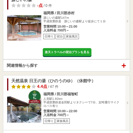
-点
/ 0 件
福岡県 / 田川郡赤村
源じいの森駅147m
平成筑豊鉄道 源じいの森駅より徒歩にて１分
営業時間 10:00～21:00
入浴料金 700円～
日帰り
宿泊
家族風呂
楽天トラベルの宿泊プランを見る
関連情報から探す
天然温泉 日王の湯（ひのうのゆ）（休館中）
4.4点
/ 47 件
福岡県 / 田川郡福智町
人見駅1.92km
平成筑豊鉄道金田駅よりタクシーで7分、定時運行マイク
ロバス有り
営業時間 10:00～22:00
入浴料金 700円～
日帰り
家族風呂