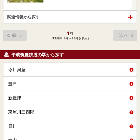
関連情報から探す
1
/
1
前へ
次へ
(
11
件中 1件～11件を表示)
平成筑豊鉄道の駅から探す
今川河童
豊津
新豊津
東犀川三四郎
犀川