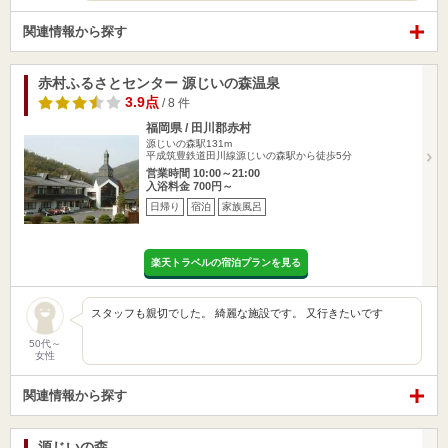
関連情報から探す
赤村ふるさとセンター 源じいの森温泉
3.9点
/ 8 件
福岡県 / 田川郡赤村
源じいの森駅131m
平成筑豊鉄道田川線源じいの森駅から徒歩5分
営業時間 10:00～21:00
入浴料金 700円～
日帰り
宿泊
家族風呂
楽天トラベルの宿泊プランを見る
スタッフも親切でした。 綺麗な施設です。 又行きたいです
50代～
女性
関連情報から探す
源じいの森