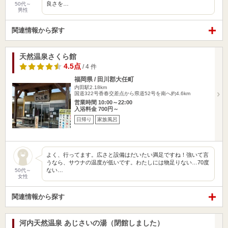
良さを…
50代～
男性
関連情報から探す
天然温泉さくら館
4.5点
/ 4 件
福岡県 / 田川郡大任町
内田駅2.18km
国道322号香春交差点から県道52号を南へ約4.6km
営業時間 10:00～22:00
入浴料金 700円～
日帰り
家族風呂
よく、行ってます。広さと設備はだいたい満足ですね！強いて言
うなら、サウナの温度が低いです。わたしには物足りない…70度
ない…
50代～
女性
関連情報から探す
河内天然温泉 あじさいの湯（閉館しました）