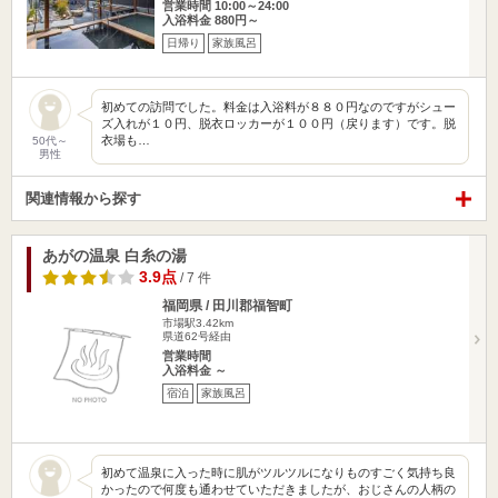
営業時間 10:00～24:00
入浴料金 880円～
日帰り
家族風呂
初めての訪問でした。料金は入浴料が８８０円なのですがシュー
ズ入れが１０円、脱衣ロッカーが１００円（戻ります）です。脱
衣場も…
50代～
男性
関連情報から探す
あがの温泉 白糸の湯
3.9点
/ 7 件
福岡県 / 田川郡福智町
市場駅3.42km
県道62号経由
営業時間
入浴料金 ～
宿泊
家族風呂
初めて温泉に入った時に肌がツルツルになりものすごく気持ち良
かったので何度も通わせていただきましたが、おじさんの人柄の