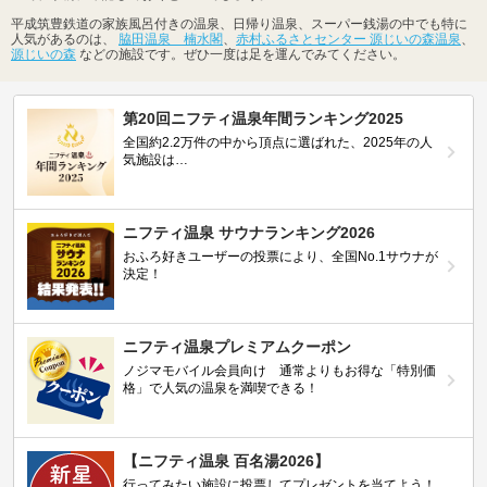
平成筑豊鉄道の家族風呂付きの温泉、日帰り温泉、スーパー銭湯の中でも特に
人気があるのは、
脇田温泉 楠水閣
、
赤村ふるさとセンター 源じいの森温泉
、
源じいの森
などの施設です。ぜひ一度は足を運んでみてください。
第20回ニフティ温泉年間ランキング2025
全国約2.2万件の中から頂点に選ばれた、2025年の人
気施設は…
ニフティ温泉 サウナランキング2026
おふろ好きユーザーの投票により、全国No.1サウナが
決定！
ニフティ温泉プレミアムクーポン
ノジマモバイル会員向け 通常よりもお得な「特別価
格」で人気の温泉を満喫できる！
【ニフティ温泉 百名湯2026】
行ってみたい施設に投票してプレゼントを当てよう！