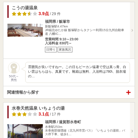
こうの湯温泉
3.9点
/ 29 件
福岡県 / 飯塚市
新飯塚駅4.47km
JR福北ゆたか線 飯塚駅からタクシー利用15分九州自動車
道 八幡IC…
営業時間 9:10～23:00
入浴料金 830円～
日帰り
家族風呂
雰囲気が良いですねー。この日もピーカン猛暑で空は真っ青、白
い雲はちらほら、真夏です。靴箱は無料、入浴料は780\、脱衣場
の…
50代～
男性
関連情報から探す
水巻天然温泉 いちょうの湯
3.1点
/ 17 件
福岡県 / 遠賀郡水巻町
水巻駅253m
水巻南部循環線（北九州市営バス）「いちょうの湯前」バ
ス停下車、徒歩1…