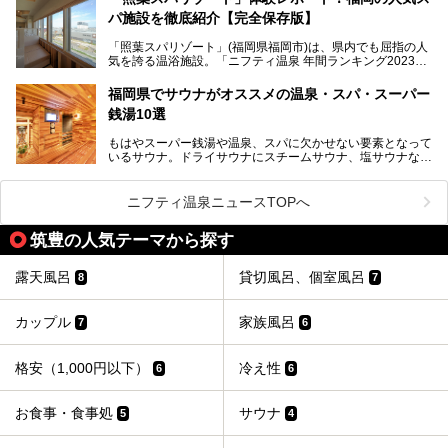
パ施設を徹底紹介【完全保存版】
そこで今回は、ニフティ温泉ライターである筆者が現地訪
問。週替わりで男女入替制の温泉・サウナや岩盤浴・VIPル
「照葉スパリゾート」(福岡県福岡市)は、県内でも屈指の人
ーム・併設するレストランを体験し、それらの全貌を徹底紹
気を誇る温浴施設。「ニフティ温泉 年間ランキング2023」
介します！
では福岡県総合第３位を獲得し、平日・土日を問わず多くの
常連客で賑わっています。
福岡県でサウナがオススメの温泉・スパ・スーパー
銭湯10選
そこで今回は、ニフティ温泉ライターである筆者が現地体
験。超人気の岩盤房(岩盤浴)をはじめ、スパ＆サウナ・アミ
もはやスーパー銭湯や温泉、スパに欠かせない要素となって
ューズメント・宿泊施設・グルメ・その他施設まで、多彩な
いるサウナ。ドライサウナにスチームサウナ、塩サウナな
る全貌と魅力を徹底紹介します！
ど、いくつか異なるタイプが楽しめたり、水風呂や外気浴ス
ペース、ロウリュウなど、心ゆくまで楽しむためのサービス
が充実した施設も多くみられます。
ニフティ温泉ニュースTOPへ
今回はそんなサウナにこだわった、福岡県内のオススメ温
泉・銭湯・スパを10件紹介したいと思います！
筑豊の人気テーマから探す
露天風呂
貸切風呂、個室風呂
8
7
カップル
家族風呂
7
6
格安（1,000円以下）
冷え性
6
6
お食事・食事処
サウナ
5
4