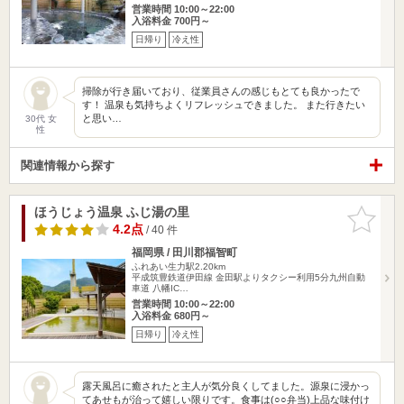
営業時間 10:00～22:00
入浴料金 700円～
日帰り
冷え性
掃除が行き届いており、従業員さんの感じもとても良かったで
す！ 温泉も気持ちよくリフレッシュできました。 また行きたい
と思い…
30代 女
性
関連情報から探す
ほうじょう温泉 ふじ湯の里
お気に入
りに追加
4.2点
/ 40 件
福岡県 / 田川郡福智町
ふれあい生力駅2.20km
平成筑豊鉄道伊田線 金田駅よりタクシー利用5分九州自動
車道 八幡IC…
営業時間 10:00～22:00
入浴料金 680円～
日帰り
冷え性
露天風呂に癒されたと主人が気分良くしてました。源泉に浸かっ
てあせもが治って嬉しい限りです。食事は(○○弁当)上品な味付け