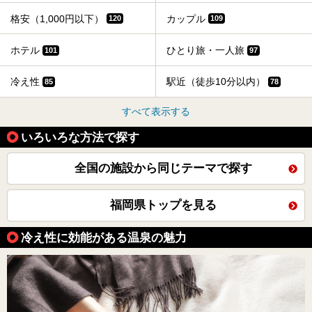
格安（1,000円以下）
カップル
120
109
ホテル
ひとり旅・一人旅
101
97
冷え性
駅近（徒歩10分以内）
85
78
すべて表示する
いろいろな方法で探す
全国の施設から同じテーマで探す
福岡県トップを見る
冷え性に効能がある温泉の魅力