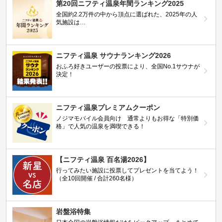
第20回ニフティ温泉年間ランキング2025
全国約2.2万件の中から頂点に選ばれた、2025年の人
気施設は…
ニフティ温泉 サウナランキング2026
おふろ好きユーザーの投票により、全国No.1サウナが
決定！
ニフティ温泉プレミアムクーポン
ノジマモバイル会員向け 通常よりもお得な「特別価
格」で人気の温泉を満喫できる！
【ニフティ温泉 百名湯2026】
行ってみたい施設に投票してプレゼントを当てよう！
（全10回開催 / 合計260名様）
岩盤浴特集