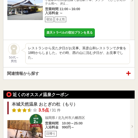
テル和へ 約1…
営業時間 11:00～16:00
入浴料金 ～
宿泊
冷え性
楽天トラベルの宿泊プランを見る
レストランから見た夕日がお見事。英彦山和レストランで夕食を
18時からしました。その時、西の山に沈む夕日が、お見事でし
た。
50代～
男性
関連情報から探す
近くのオススメ温泉クーポン
本城天然温泉 おとぎの杜（もり）
3.5点
/ 31 件
福岡県 / 北九州市八幡西区
営業時間 10:00～25:00
入浴料金 990円～
日帰り