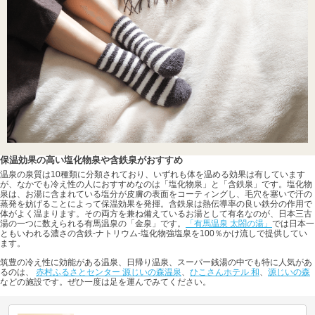
保温効果の高い塩化物泉や含鉄泉がおすすめ
温泉の泉質は10種類に分類されており、いずれも体を温める効果は有しています
が、なかでも冷え性の人におすすめなのは「塩化物泉」と「含鉄泉」です。塩化物
泉は、お湯に含まれている塩分が皮膚の表面をコーティングし、毛穴を塞いで汗の
蒸発を妨げることによって保温効果を発揮。含鉄泉は熱伝導率の良い鉄分の作用で
体がよく温まります。その両方を兼ね備えているお湯として有名なのが、日本三古
湯の一つに数えられる有馬温泉の「金泉」です。
「有馬温泉 太閤の湯」
では日本一
ともいわれる濃さの含鉄-ナトリウム-塩化物強塩泉を100％かけ流しで提供してい
ます。
筑豊の冷え性に効能がある温泉、日帰り温泉、スーパー銭湯の中でも特に人気があ
るのは、
赤村ふるさとセンター 源じいの森温泉
、
ひこさんホテル 和
、
源じいの森
などの施設です。ぜひ一度は足を運んでみてください。