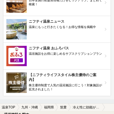
日本全国の岩盤浴情報だけをピックアップ。まとめて
検索！
ニフティ温泉ニュース
温泉にもっと行きたくなる！お得な情報を掲載中
ニフティ温泉 おふろパス
温浴施設をお得に楽しめるサブスクリプションプラン
【ニフティライフスタイル株主優待のご案
内】
株主優待制度で人気の温浴施設に行こう！対象施設が
拡充されました！
温泉TOP
九州・沖縄
福岡県
筑豊
冷え性に効能がある筑豊の温泉、日帰り温泉、スーパー銭湯おすすめ