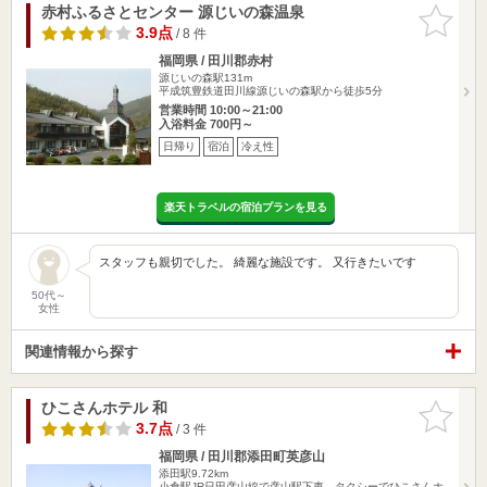
赤村ふるさとセンター 源じいの森温泉
お気に入
りに追加
3.9点
/ 8 件
福岡県 / 田川郡赤村
源じいの森駅131m
平成筑豊鉄道田川線源じいの森駅から徒歩5分
営業時間 10:00～21:00
入浴料金 700円～
日帰り
宿泊
冷え性
楽天トラベルの宿泊プランを見る
スタッフも親切でした。 綺麗な施設です。 又行きたいです
50代～
女性
関連情報から探す
ひこさんホテル 和
お気に入
りに追加
3.7点
/ 3 件
福岡県 / 田川郡添田町英彦山
添田駅9.72km
小倉駅JR日田彦山線で彦山駅下車、タクシーでひこさんホ