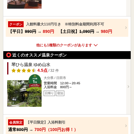
入館料最大110円引き ※特別料金期間利用不可
クーポン
【平日】
990円
→
890円
【土日祝】
1,090円
→
980円
他にも1種類のクーポンがあります
近くのオススメ温泉クーポン
琴ひら温泉 ゆめ山水
4.5点
/ 32 件
大分県 / 日田市
営業時間 12:00～20:45
入浴料金 800円～
日帰り
宿泊
【平日限定】入浴料割引
会員限定
通常
800円
→
700円（100円お得！）