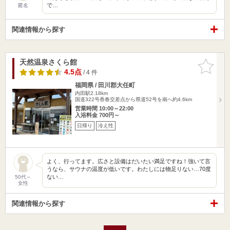
で…
匿名
関連情報から探す
天然温泉さくら館
お気に入
りに追加
4.5点
/ 4 件
福岡県 / 田川郡大任町
内田駅2.18km
国道322号香春交差点から県道52号を南へ約4.6km
営業時間 10:00～22:00
入浴料金 700円～
日帰り
冷え性
よく、行ってます。広さと設備はだいたい満足ですね！強いて言
うなら、サウナの温度が低いです。わたしには物足りない…70度
ない…
50代～
女性
関連情報から探す