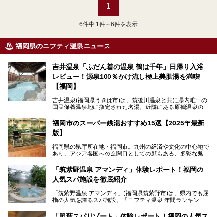
1
6
件中 1件～6件を表示
福岡県のニフティ温泉ニュース
吉井温泉「ふだん着の温泉 鶴は千年」日帰り入浴
レビュー！源泉100％かけ流し極上美肌湯を満喫
【福岡】
吉井温泉(福岡県うきは市)は、筑後川温泉と共に県内唯一の
国民保養温泉地に指定された名湯。近隣にある原鶴温泉の観
光地風情と異なり、長閑な田園地帯に佇む小さな温泉地で
す。
福岡市のスーパー銭湯おすすめ15選【2025年最新
版】
「ふだん着の温泉 鶴は千年」は、吉井温泉にある日帰り入
浴施設。源泉100％かけ流しの極上美肌湯を楽しめ、近隣の
福岡県の県庁所在地・福岡市。九州の経済や文化の中心地で
住民や温泉ファンに愛され続けています。今回は筆者自ら日
あり、アジア各国への玄関口としての顔もある、多彩な魅力
帰り入浴し、自慢の温泉を中心に詳細レビューします！
をもつ大都市です。
「筑紫野温泉 アマンディ」体験レポート！福岡の
そんな福岡市は、スーパー銭湯も多種多彩。玄界灘を眺めら
人気スパ施設を徹底紹介
れるリゾート気分満点のスーパー銭湯から、繁華街近くのレ
トロな銭湯、泉質自慢の天然温泉まで、福岡市で行ってみた
「筑紫野温泉 アマンディ」(福岡県筑紫野市)は、県内でも屈
いスーパー銭湯を一挙ご紹介します。
指の人気を誇るスパ施設。「ニフティ温泉 年間ランキング2
022」では、福岡県岩盤浴部門第１位を獲得。いつも多くの
入浴客で賑わっています。
「照葉スパリゾート」体験レポート！福岡の人気ス