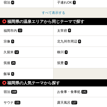
宿泊
子連れOK
4
3
すべて表示する
福岡県の温泉エリアから同じテーマで探す
福岡市内
太宰府
12
8
宗像
北九州市周辺
5
8
久留米
柳川
12
3
筑後
筑豊
26
6
飯塚
5
福岡県の人気テーマから探す
宿泊
お食事・食事処
168
141
サウナ
露天風呂
131
127