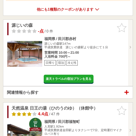
他にも1種類のクーポンがあります
源じいの森
お気に入
りに追加
-点
/ 0 件
福岡県 / 田川郡赤村
源じいの森駅147m
平成筑豊鉄道 源じいの森駅より徒歩にて１分
営業時間 10:00～21:00
入浴料金 700円～
日帰り
宿泊
冷え性
楽天トラベルの宿泊プランを見る
関連情報から探す
天然温泉 日王の湯（ひのうのゆ）（休館中）
お気に入
りに追加
4.4点
/ 47 件
福岡県 / 田川郡福智町
人見駅1.92km
平成筑豊鉄道金田駅よりタクシーで7分、定時運行マイク
ロバス有り