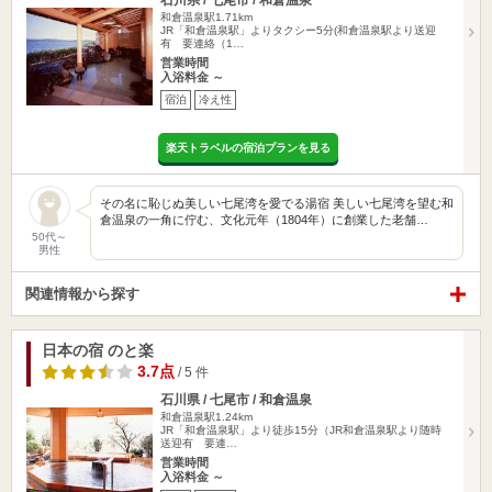
石川県 / 七尾市 / 和倉温泉
和倉温泉駅1.71km
JR「和倉温泉駅」よりタクシー5分(和倉温泉駅より送迎
有 要連絡（1…
営業時間
入浴料金 ～
宿泊
冷え性
楽天トラベルの宿泊プランを見る
その名に恥じぬ美しい七尾湾を愛でる湯宿 美しい七尾湾を望む和
倉温泉の一角に佇む、文化元年（1804年）に創業した老舗…
50代～
男性
関連情報から探す
日本の宿 のと楽
3.7点
/ 5 件
石川県 / 七尾市 / 和倉温泉
和倉温泉駅1.24km
JR「和倉温泉駅」より徒歩15分（JR和倉温泉駅より随時
送迎有 要連…
営業時間
入浴料金 ～