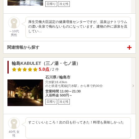
日帰り
冷え性
厚生労働大臣認定の健康増進センターですが、温泉はナトリウム
の濃い良泉で侮れないものになっています。建物の外に源泉を流
してい…
～10代
男性
関連情報から探す
輪島KABULET（三ノ湯・七ノ湯）
5.0点
/ 2 件
石川県 / 輪島市
穴水駅18.43km
のと鉄道七尾線[穴水駅」から車で約30分
営業時間 11:00～21:30
入浴料金 500円～
日帰り
冷え性
すごくいいところ！次の日も行ってきた！料理も美味しかった
40代 女
性