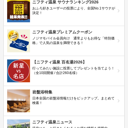
ニフティ温泉 サウナランキング2026
おふろ好きユーザーの投票により、全国No.1サウナが
決定！
ニフティ温泉プレミアムクーポン
ノジマモバイル会員向け 通常よりもお得な「特別価
格」で人気の温泉を満喫できる！
【ニフティ温泉 百名湯2026】
行ってみたい施設に投票してプレゼントを当てよう！
（全10回開催 / 合計260名様）
岩盤浴特集
日本全国の岩盤浴情報だけをピックアップ。まとめて
検索！
ニフティ温泉ニュース