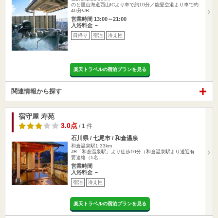
のと里山海道西山ICより車で約10分／能登空港より車で約
40分/JR…
営業時間 13:00～21:00
入浴料金 ～
日帰り
宿泊
冷え性
楽天トラベルの宿泊プランを見る
関連情報から探す
宿守屋 寿苑
3.0点
/ 1 件
石川県 / 七尾市 / 和倉温泉
和倉温泉駅1.33km
JR「和倉温泉駅」より徒歩10分（和倉温泉駅より送迎有
要連絡（1名…
営業時間
入浴料金 ～
宿泊
冷え性
楽天トラベルの宿泊プランを見る