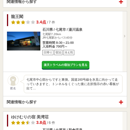
関連情報から探す
龍王閣
3.4点
/ 7 件
石川県 / 七尾市 / 湯川温泉
七尾駅7.26km
JR七尾駅からバス40分
営業時間 8:30～21:00
入浴料金 700円～
日帰り
宿泊
冷え性
楽天トラベルの宿泊プランを見る
七尾市中心部からですと東側。国道160号線を氷見に向かって走
っていきますと、トンネルをくぐった後に左折指示の赤い看板が
出て…
匿名
関連情報から探す
ゆけむりの宿 美湾荘
3.8点
/ 6 件