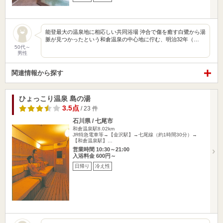
能登最大の温泉地に相応しい共同浴場 沖合で傷を癒す白鷺から湯
脈が見つかったという和倉温泉の中心地に佇む、明治32年（…
50代～
男性
関連情報から探す
ひょっこり温泉 島の湯
3.5点
/ 23 件
石川県 / 七尾市
和倉温泉駅8.02km
JR特急電車等→【金沢駅】→七尾線（約1時間30分）→
【和倉温泉駅】…
営業時間 10:30～21:00
入浴料金 600円～
日帰り
冷え性