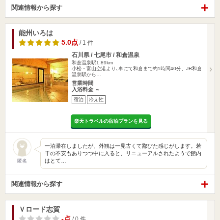
関連情報から探す
能州いろは
5.0点
/ 1 件
石川県 / 七尾市 / 和倉温泉
和倉温泉駅1.89km
小松・富山空港より､車にて和倉まで約1時間40分、JR和倉
温泉駅から…
営業時間
入浴料金 ～
宿泊
冷え性
楽天トラベルの宿泊プランを見る
一泊滞在しましたが、外観は一見古くて鄙びた感じがします。若
干の不安もありつつ中に入ると、リニューアルされたようで館内
はとて…
匿名
関連情報から探す
Ｖロード志賀
-点
/ 0 件