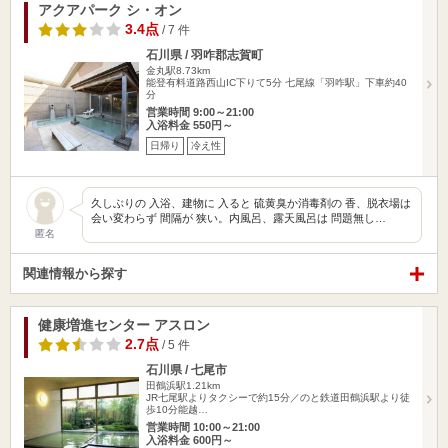
アクアパーク シ・オン
3.4点
/ 7 件
石川県 / 羽咋郡志賀町
金丸駅8.73km
能登有料道路西山IC下りて5分 七尾線「羽咋駅」下車約40
分
営業時間 9:00～21:00
入浴料金 550円～
日帰り
冷え性
久しぶりの 入浴、建物に 入ると 硫黄臭か消毒剤の 香、脱衣場は
会い変わらず 間隔が 狭い。内風呂、露天風呂は 問題無し…
匿名
関連情報から探す
健康増進センター アスロン
2.7点
/ 5 件
石川県 / 七尾市
田鶴浜駅1.21km
JR七尾駅よりタクシーで約15分／のと鉄道田鶴浜駅より徒
歩10分能越…
営業時間 10:00～21:00
入浴料金 600円～