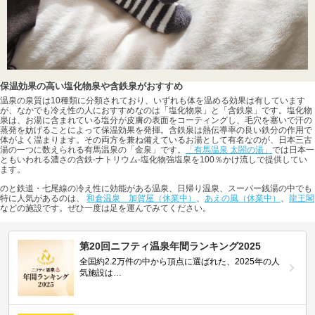
保温効果の高い塩化物泉や含鉄泉がおすすめ
温泉の泉質は10種類に分類されており、いずれも体を温める効果は有しています
が、なかでも冷え性の人におすすめなのは「塩化物泉」と「含鉄泉」です。塩化物
泉は、お湯に含まれている塩分が皮膚の表面をコーティングし、毛穴を塞いで汗の
蒸発を妨げることによって保温効果を発揮。含鉄泉は熱伝導率の良い鉄分の作用で
体がよく温まります。その両方を兼ね備えているお湯として有名なのが、日本三古
湯の一つに数えられる有馬温泉の「金泉」です。
「有馬温泉 太閤の湯」
では日本一
ともいわれる濃さの含鉄-ナトリウム-塩化物強塩泉を100％かけ流しで提供してい
ます。
のと鉄道・七尾線の冷え性に効能がある温泉、日帰り温泉、スーパー銭湯の中でも
特に人気があるのは、
和倉温泉 加賀屋（休業中）
、
あえの風（休業中）
、
龍王閣
などの施設です。ぜひ一度は足を運んでみてください。
第20回ニフティ温泉年間ランキング2025
全国約2.2万件の中から頂点に選ばれた、2025年の人
気施設は…