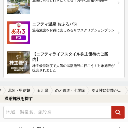
温泉にもっと行きたくなる！お得な情報を掲載中
ニフティ温泉 おふろパス
温浴施設をお得に楽しめるサブスクリプションプラン
【ニフティライフスタイル株主優待のご案
内】
株主優待制度で人気の温浴施設に行こう！対象施設が
拡充されました！
P
北陸・甲信越
石川県
のと鉄道・七尾線
冷え性に効能があるのと鉄道・七尾線周辺の温泉、日帰り温泉、スーパー銭湯を探す
温浴施設を探す