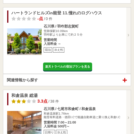
ハートランドヒルズin能登 11.憧れのログハウス
-点
/ 0 件
石川県 / 羽咋郡志賀町
笠師保駅10.09km
羽咋駅よりお車にて約２５分
営業時間
入浴料金 ～
宿泊
冷え性
楽天トラベルの宿泊プランを見る
関連情報から探す
和倉温泉 総湯
3.3点
/ 38 件
石川県 / 七尾市和倉町 / 和倉温泉
和倉温泉駅1.76km
能登有料道路・徳田I.Cで能越自動車道に乗り換え和倉I.C
営業時間 7:00～21:00
入浴料金 500円～
日帰り
冷え性