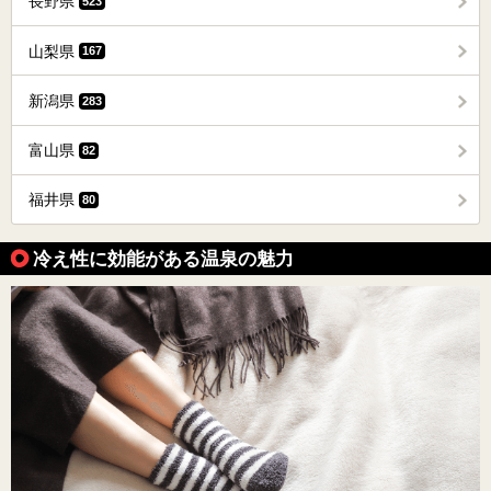
長野県
523
山梨県
167
新潟県
283
富山県
82
福井県
80
冷え性に効能がある温泉の魅力