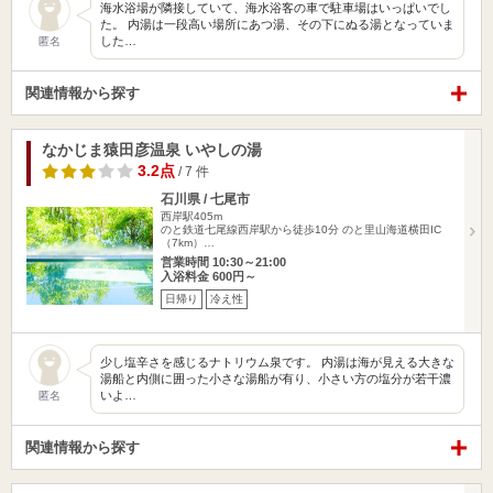
海水浴場が隣接していて、海水浴客の車で駐車場はいっぱいでし
た。 内湯は一段高い場所にあつ湯、その下にぬる湯となっていま
した…
匿名
関連情報から探す
なかじま猿田彦温泉 いやしの湯
3.2点
/ 7 件
石川県 / 七尾市
西岸駅405m
のと鉄道七尾線西岸駅から徒歩10分 のと里山海道横田IC
（7km）…
営業時間 10:30～21:00
入浴料金 600円～
日帰り
冷え性
少し塩辛さを感じるナトリウム泉です。 内湯は海が見える大きな
湯船と内側に囲った小さな湯船が有り、小さい方の塩分が若干濃
いよ…
匿名
関連情報から探す