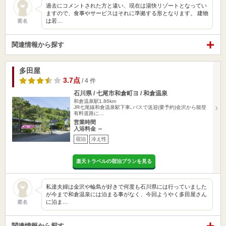
過去にコメントされた方と違い、現在は湯快リゾートとなってい
ますので、食事やサービスはそれに準拠する形となります。 建物
は若…
匿名
関連情報から探す
多田屋
3.7点
/ 4 件
石川県 / 七尾市和倉町ヨ / 和倉温泉
和倉温泉駅1.86km
JR七尾線和倉温泉駅下車､バスで送迎(要予約)金沢から能登
有料道路に…
営業時間
入浴料金 ～
宿泊
冷え性
楽天トラベルの宿泊プランを見る
私達夫婦は金沢や輪島が好きで何度も石川県には行っていました
が今まで和倉温泉には泊まる事がなく、今回ようやく多田屋さん
に泊ま…
匿名
関連情報から探す