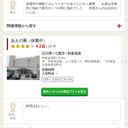
浴場内の移動でエレベーターがありとにかく豪華 お湯は全体
的に熱めで露天の二つが特に熱めでした 仲居さんのお出向か
いとお…
匿名
関連情報から探す
あえの風（休業中）
4.2点
/ 10 件
石川県 / 七尾市 / 和倉温泉
和倉温泉駅1.62km
JR「和倉温泉駅」より送迎バス（事前連絡要） 5分能登
方面能登有料自…
営業時間
入浴料金 ～
日帰り
宿泊
冷え性
楽天トラベルの宿泊プランを見る
料理はおいしい。
50代～
女性