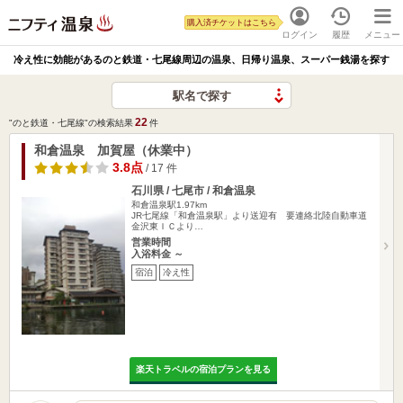
購入済チケットはこちら
ログイン
履歴
メニュー
冷え性に効能があるのと鉄道・七尾線周辺の温泉、日帰り温泉、スーパー銭湯を探す
駅名で探す
22
"のと鉄道・七尾線"の検索結果
件
和倉温泉 加賀屋（休業中）
3.8点
/ 17 件
石川県 / 七尾市 / 和倉温泉
和倉温泉駅1.97km
JR七尾線「和倉温泉駅」より送迎有 要連絡北陸自動車道
金沢東ＩＣより…
営業時間
入浴料金 ～
宿泊
冷え性
楽天トラベルの宿泊プランを見る