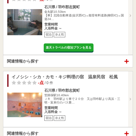
石川県 / 羽咋郡志賀町
金丸駅10.53km
【車】北陸自動車道(金沢西IC)→能登有料道路(柳田IC)→国
道24…
営業時間
入浴料金 ～
宿泊
冷え性
楽天トラベルの宿泊プランを見る
関連情報から探す
イノシシ・シカ・カモ・キジ料理の宿 温泉民宿 松風
-点
/ 0 件
石川県 / 羽咋郡志賀町
笠師保駅10.40km
ＪＲ 羽咋駅より車で２０分 又は羽咋駅より高浜・三
明・富来行のバス乗…
営業時間
入浴料金 ～
宿泊
冷え性
関連情報から探す