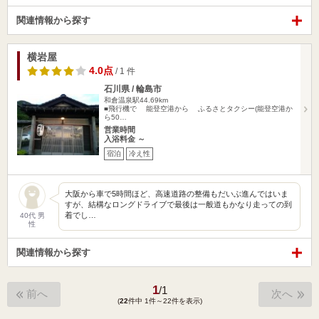
関連情報から探す
横岩屋
4.0点
/ 1 件
石川県 / 輪島市
和倉温泉駅44.69km
■飛行機で 能登空港から ふるさとタクシー(能登空港か
ら50…
営業時間
入浴料金 ～
宿泊
冷え性
大阪から車で5時間ほど、高速道路の整備もだいぶ進んではいま
すが、結構なロングドライブで最後は一般道もかなり走っての到
着でし…
40代 男
性
関連情報から探す
1
/
1
前へ
次へ
(
22
件中 1件～22件を表示)