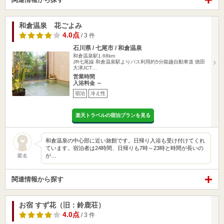
和倉温泉 花ごよみ
4.0点
/ 3 件
石川県 / 七尾市 / 和倉温泉
和倉温泉駅1.68km
JR七尾線 和倉温泉駅よりバス利用約5分能越自動車道 徳田
大津JCT…
営業時間
入浴料金 ～
宿泊
冷え性
楽天トラベルの宿泊プランを見る
和倉温泉の中心部に近い旅館です。日帰り入浴も受け付けてくれ
ています。宿泊者は24時間、日帰りも7時～23時と時間が長いの
が…
匿名
関連情報から探す
お宿 すず花（旧：鈴鹿荘）
4.0点
/ 3 件