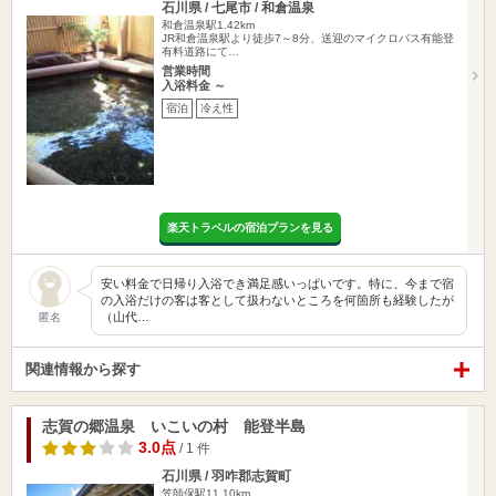
石川県 / 七尾市 / 和倉温泉
和倉温泉駅1.42km
JR和倉温泉駅より徒歩7～8分、送迎のマイクロバス有能登
有料道路にて…
営業時間
入浴料金 ～
宿泊
冷え性
楽天トラベルの宿泊プランを見る
安い料金で日帰り入浴でき満足感いっぱいです。特に、今まで宿
の入浴だけの客は客として扱わないところを何箇所も経験したが
（山代…
匿名
関連情報から探す
志賀の郷温泉 いこいの村 能登半島
3.0点
/ 1 件
石川県 / 羽咋郡志賀町
笠師保駅11.10km