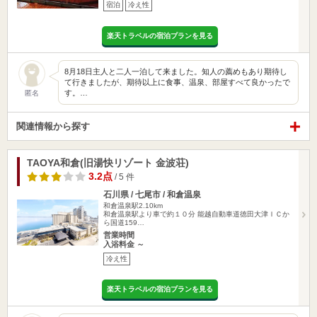
宿泊
冷え性
楽天トラベルの宿泊プランを見る
8月18日主人と二人一泊して来ました。知人の薦めもあり期待し
て行きましたが、期待以上に食事、温泉、部屋すべて良かったで
す。…
匿名
関連情報から探す
TAOYA和倉(旧湯快リゾート 金波荘)
3.2点
/ 5 件
石川県 / 七尾市 / 和倉温泉
和倉温泉駅2.10km
和倉温泉駅より車で約１０分 能越自動車道徳田大津ＩＣか
ら国道159…
営業時間
入浴料金 ～
冷え性
楽天トラベルの宿泊プランを見る