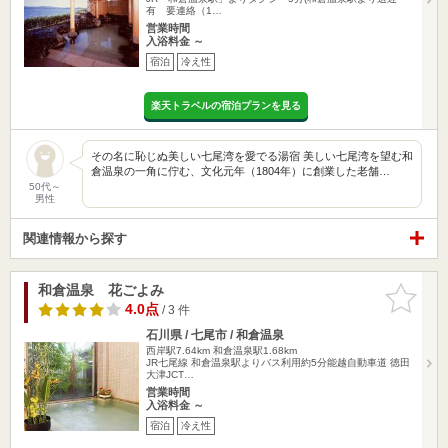
有 要連絡（1…
営業時間
入浴料金 ～
宿泊
冷え性
楽天トラベルの宿泊プランを見る
その名に恥じぬ美しい七尾湾を愛でる湯宿 美しい七尾湾を望む和
倉温泉の一角に佇む、文化元年（1804年）に創業した老舗…
50代～
男性
関連情報から探す
和倉温泉 花ごよみ
お気に入
りに追加
4.0点
/ 3 件
石川県 / 七尾市 / 和倉温泉
西岸駅7.64km
和倉温泉駅1.68km
JR七尾線 和倉温泉駅よりバス利用約5分能越自動車道 徳田
大津JCT…
営業時間
入浴料金 ～
宿泊
冷え性