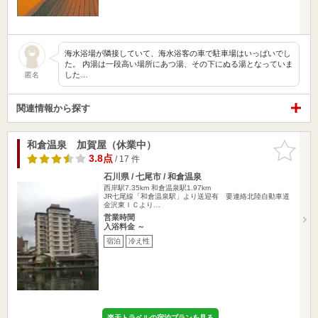
海水浴場が隣接していて、海水浴客の車で駐車場はいっぱいでし
た。 内湯は一段高い場所にあつ湯、その下にぬる湯となっていま
した…
匿名
関連情報から探す
和倉温泉 加賀屋（休業中）
お気に入
りに追加
3.8点
/ 17 件
石川県 / 七尾市 / 和倉温泉
西岸駅7.35km
和倉温泉駅1.97km
JR七尾線「和倉温泉駅」より送迎有 要連絡北陸自動車道
金沢東ＩＣより…
営業時間
入浴料金 ～
宿泊
冷え性
楽天トラベルの宿泊プランを見る