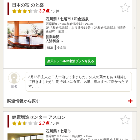
日本の宿 のと楽
お気に入
りに追加
3.7点
/ 5 件
石川県 / 七尾市 / 和倉温泉
西岸駅8.26km
和倉温泉駅1.24km
JR「和倉温泉駅」より徒歩15分（JR和倉温泉駅より随時
送迎有 要連…
営業時間
入浴料金 ～
宿泊
冷え性
楽天トラベルの宿泊プランを見る
8月18日主人と二人一泊して来ました。知人の薦めもあり期待し
て行きましたが、期待以上に食事、温泉、部屋すべて良かったで
す。…
匿名
関連情報から探す
健康増進センター アスロン
お気に入
りに追加
2.7点
/ 5 件
石川県 / 七尾市
西岸駅10.42km
田鶴浜駅1.21km
JR七尾駅よりタクシーで約15分／のと鉄道田鶴浜駅より徒