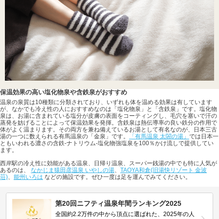
保温効果の高い塩化物泉や含鉄泉がおすすめ
温泉の泉質は10種類に分類されており、いずれも体を温める効果は有しています
が、なかでも冷え性の人におすすめなのは「塩化物泉」と「含鉄泉」です。塩化物
泉は、お湯に含まれている塩分が皮膚の表面をコーティングし、毛穴を塞いで汗の
蒸発を妨げることによって保温効果を発揮。含鉄泉は熱伝導率の良い鉄分の作用で
体がよく温まります。その両方を兼ね備えているお湯として有名なのが、日本三古
湯の一つに数えられる有馬温泉の「金泉」です。
「有馬温泉 太閤の湯」
では日本一
ともいわれる濃さの含鉄-ナトリウム-塩化物強塩泉を100％かけ流しで提供してい
ます。
西岸駅の冷え性に効能がある温泉、日帰り温泉、スーパー銭湯の中でも特に人気が
あるのは、
なかじま猿田彦温泉 いやしの湯
、
TAOYA和倉(旧湯快リゾート 金波
荘)
、
能州いろは
などの施設です。ぜひ一度は足を運んでみてください。
第20回ニフティ温泉年間ランキング2025
全国約2.2万件の中から頂点に選ばれた、2025年の人