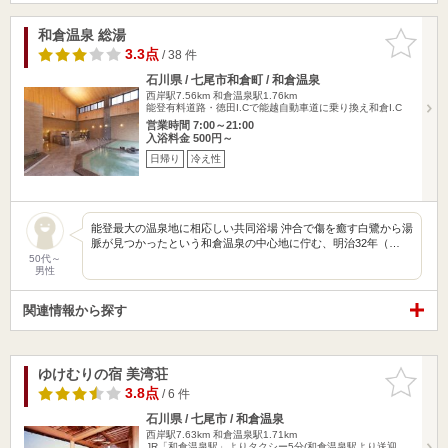
和倉温泉 総湯
お気に入
りに追加
3.3点
/ 38 件
石川県 / 七尾市和倉町 / 和倉温泉
西岸駅7.56km
和倉温泉駅1.76km
能登有料道路・徳田I.Cで能越自動車道に乗り換え和倉I.C
営業時間 7:00～21:00
入浴料金 500円～
日帰り
冷え性
能登最大の温泉地に相応しい共同浴場 沖合で傷を癒す白鷺から湯
脈が見つかったという和倉温泉の中心地に佇む、明治32年（…
50代～
男性
関連情報から探す
ゆけむりの宿 美湾荘
お気に入
りに追加
3.8点
/ 6 件
石川県 / 七尾市 / 和倉温泉
西岸駅7.63km
和倉温泉駅1.71km
JR「和倉温泉駅」よりタクシー5分(和倉温泉駅より送迎