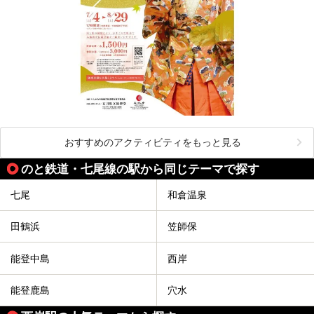
おすすめのアクティビティをもっと見る
のと鉄道・七尾線の駅から同じテーマで探す
七尾
和倉温泉
田鶴浜
笠師保
能登中島
西岸
能登鹿島
穴水