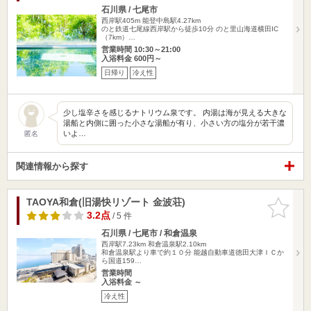
石川県 / 七尾市
西岸駅405m
能登中島駅4.27km
のと鉄道七尾線西岸駅から徒歩10分 のと里山海道横田IC
（7km）…
営業時間 10:30～21:00
入浴料金 600円～
日帰り
冷え性
少し塩辛さを感じるナトリウム泉です。 内湯は海が見える大きな
湯船と内側に囲った小さな湯船が有り、小さい方の塩分が若干濃
いよ…
匿名
関連情報から探す
TAOYA和倉(旧湯快リゾート 金波荘)
お気に入
りに追加
3.2点
/ 5 件
石川県 / 七尾市 / 和倉温泉
西岸駅7.23km
和倉温泉駅2.10km
和倉温泉駅より車で約１０分 能越自動車道徳田大津ＩＣか
ら国道159…
営業時間
入浴料金 ～
冷え性