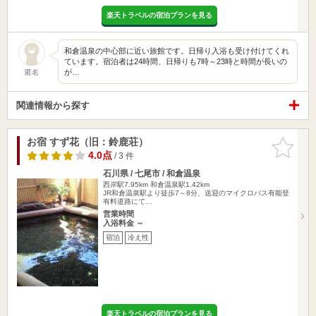
楽天トラベルの宿泊プランを見る
和倉温泉の中心部に近い旅館です。日帰り入浴も受け付けてくれ
ています。宿泊者は24時間、日帰りも7時～23時と時間が長いの
が…
匿名
関連情報から探す
お宿 すず花（旧：鈴鹿荘）
お気に入
りに追加
4.0点
/ 3 件
石川県 / 七尾市 / 和倉温泉
西岸駅7.95km
和倉温泉駅1.42km
JR和倉温泉駅より徒歩7～8分、送迎のマイクロバス有能登
有料道路にて…
営業時間
入浴料金 ～
宿泊
冷え性
楽天トラベルの宿泊プランを見る