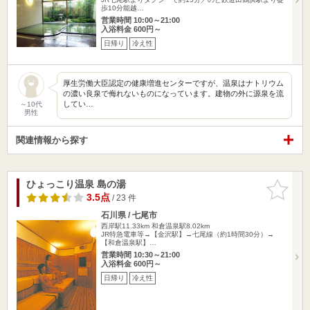
歩10分能越…
営業時間 10:00～21:00
入浴料金 600円～
日帰り
冷え性
厚生労働大臣認定の健康増進センターですが、温泉はナトリウム
の濃い良泉で侮れないものになっています。建物の外に源泉を流
してい…
～10代
男性
関連情報から探す
ひょっこり温泉 島の湯
お気に入
りに追加
3.5点
/ 23 件
石川県 / 七尾市
西岸駅11.33km
和倉温泉駅8.02km
JR特急電車等→【金沢駅】→七尾線（約1時間30分）→
【和倉温泉駅】…
営業時間 10:30～21:00
入浴料金 600円～
日帰り
冷え性