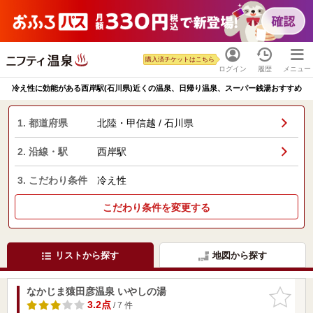
購入済チケットはこちら
ログイン
履歴
メニュー
冷え性に効能がある西岸駅(石川県)近くの温泉、日帰り温泉、スーパー銭湯おすすめ
1. 都道府県
北陸・甲信越 / 石川県
2. 沿線・駅
西岸駅
3. こだわり条件
冷え性
こだわり条件を変更する
リストから探す
地図から探す
なかじま猿田彦温泉 いやしの湯
お気に入
りに追加
3.2点
/ 7 件