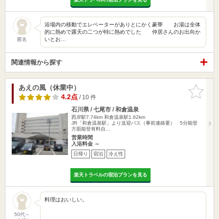
浴場内の移動でエレベーターがありとにかく豪華 お湯は全体
的に熱めで露天の二つが特に熱めでした 仲居さんのお出向か
いとお…
匿名
関連情報から探す
あえの風（休業中）
お気に入
りに追加
4.2点
/ 10 件
石川県 / 七尾市 / 和倉温泉
西岸駅7.74km
和倉温泉駅1.62km
JR「和倉温泉駅」より送迎バス（事前連絡要） 5分能登
方面能登有料自…
営業時間
入浴料金 ～
日帰り
宿泊
冷え性
楽天トラベルの宿泊プランを見る
料理はおいしい。
50代～