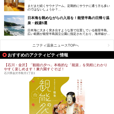
金沢市郊外には湯涌温泉や深谷温泉などの良質な温泉があ
まさかの温泉旅館でフェス！ライブの後は温泉に入って泊ま
まだまだ続くサウナブーム。定期的にサウナに通う方も多い
り、観光に加えて温泉もぜひ楽しみたいところ。金沢エリア
れちゃう！なんということでしょう！！
のではないしょうか？
でおすすめのスーパー銭湯をご紹介します。
加賀温泉郷フェス2017についてまとめます！
今回はそんなサウナによく行く人もこれから楽しむ人も格安
日本海を眺めながらの入浴を！能登半島の日帰り温
で楽しめるサウナを紹介します。
泉・銭湯5選
街中でアクセス抜群のところや、温泉とともに楽しめる施設
日本海に大きく突き出すような形で位置している能登半島。
など、種類豊富ですよ。
広い範囲が能登半島国立公園に指定されており、海岸線が作
り出す美しい景観が楽しめる景勝地です。
今回の記事では石川県にある1,000円以下のおすすめサウナ
車で行くのがオススメですが、ドライブの際にぜひ一緒に楽
施設を紹介します。
しんでいただきたいのが温泉です。絶景を眺めながらつかる
ニフティ温泉ニュースTOPへ
温泉は最高ですよ！ 今回はそんな能登の温泉を5つご紹介
します。
おすすめのアクティビティ情報
【石川・金沢】「観能の夕べ」本格的な「能楽」を気軽にわかり
やすく楽しめます！兼六園すぐそば！
石川県金沢市鞍月1丁目1