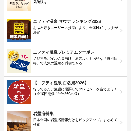
気施設は…
ニフティ温泉 サウナランキング2026
おふろ好きユーザーの投票により、全国No.1サウナが
決定！
ニフティ温泉プレミアムクーポン
ノジマモバイル会員向け 通常よりもお得な「特別価
格」で人気の温泉を満喫できる！
【ニフティ温泉 百名湯2026】
行ってみたい施設に投票してプレゼントを当てよう！
（全10回開催 / 合計260名様）
岩盤浴特集
日本全国の岩盤浴情報だけをピックアップ。まとめて
検索！