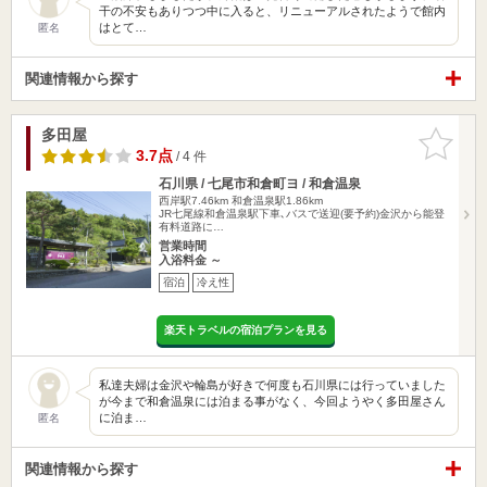
干の不安もありつつ中に入ると、リニューアルされたようで館内
はとて…
匿名
関連情報から探す
多田屋
お気に入
りに追加
3.7点
/ 4 件
石川県 / 七尾市和倉町ヨ / 和倉温泉
西岸駅7.46km
和倉温泉駅1.86km
JR七尾線和倉温泉駅下車､バスで送迎(要予約)金沢から能登
有料道路に…
営業時間
入浴料金 ～
宿泊
冷え性
楽天トラベルの宿泊プランを見る
私達夫婦は金沢や輪島が好きで何度も石川県には行っていました
が今まで和倉温泉には泊まる事がなく、今回ようやく多田屋さん
に泊ま…
匿名
関連情報から探す