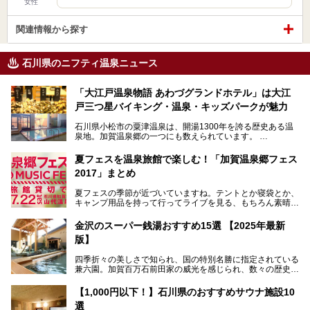
女性
関連情報から探す
石川県のニフティ温泉ニュース
「大江戸温泉物語 あわづグランドホテル」は大江
戸三つ星バイキング・温泉・キッズパークが魅力
石川県小松市の粟津温泉は、開湯1300年を誇る歴史ある温
泉地。加賀温泉郷の一つにも数えられています。
その粟津温泉に建つ「大江戸温泉物語 あわづグランドホテ
夏フェスを温泉旅館で楽しむ！「加賀温泉郷フェス
ル」（以下、あわづグランドホテル）は客室数97室のホテ
2017」まとめ
ルで、昨年2024年12月に露天風呂を新設。充実したキッズ
パークはファミリー層に大人気を博しています。さらに今年
夏フェスの季節が近づいていますね。テントとか寝袋とか、
2025年7月からは「大江戸三つ星バイキング」がスタート！
キャンプ用品を持って行ってライブを見る、もちろん素晴ら
しい１日になることでしょう。
この話題のホテルを取材してきたのでさっそく紹介します。
金沢のスーパー銭湯おすすめ15選 【2025年最新
いやでもね、暑いし汗や砂埃でドロドロになるしうるさくて
───
版】
夜は寝られないし、若い時はそういうのが良かったんですけ
提供元：大江戸温泉物語ホテルズ＆リゾーツ株式会社【P
どね。かつての千代の富士なみに体力の限界を感じてる昨
R】
四季折々の美しさで知られ、国の特別名勝に指定されている
今、もうちょっと気楽なフェスはないかな、と探してたらあ
この記事は大江戸温泉物語 あわづグランドホテルのPR記事
兼六園。加賀百万石前田家の威光を感じられ、数々の歴史的
りましたよ！
です。
な建造物がある金沢城公園など、名所旧跡が多い金沢エリ
ア。国内でも特に人気の観光地の1つです。北陸新幹線で東
「加賀温泉郷フェス 2017」が石川県・山代温泉の瑠璃光を
【1,000円以下！】石川県のおすすめサウナ施設10
京から約2時間30分と、首都圏からアクセスしやすい立地も
全館貸し切って開催！
選
魅力ですね。