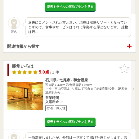
楽天トラベルの宿泊プランを見る
過去にコメントされた方と違い、現在は湯快リゾートとなってい
ますので、食事やサービスはそれに準拠する形となります。 建物
は若…
匿名
関連情報から探す
能州いろは
お気に入
りに追加
5.0点
/ 1 件
石川県 / 七尾市 / 和倉温泉
西岸駅7.43km
和倉温泉駅1.89km
小松・富山空港より､車にて和倉まで約1時間40分、JR和倉
温泉駅から…
営業時間
入浴料金 ～
宿泊
冷え性
楽天トラベルの宿泊プランを見る
一泊滞在しましたが、外観は一見古くて鄙びた感じがします。若