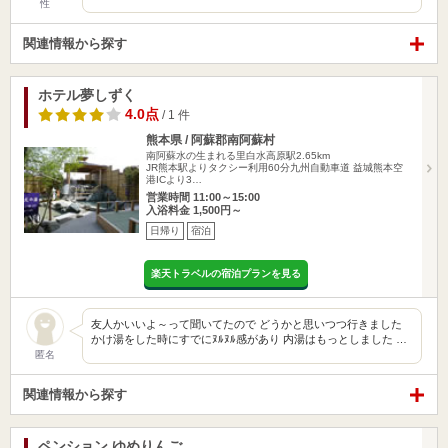
性
関連情報から探す
ホテル夢しずく
4.0点
/ 1 件
熊本県 / 阿蘇郡南阿蘇村
南阿蘇水の生まれる里白水高原駅2.65km
JR熊本駅よりタクシー利用60分九州自動車道 益城熊本空
港ICより3…
営業時間 11:00～15:00
入浴料金 1,500円～
日帰り
宿泊
楽天トラベルの宿泊プランを見る
友人かいいよ～って聞いてたので どうかと思いつつ行きました
かけ湯をした時にすでにﾇﾙﾇﾙ感があり 内湯はもっとしました …
匿名
関連情報から探す
ペンション ゆめりんご