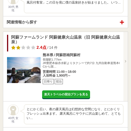
風呂付客室」この日を境に僕の温泉好きが始まりました。 いつ…
30代 男
性
関連情報から探す
阿蘇ファームランド 阿蘇健康火山温泉（旧 阿蘇健康火山温
泉）
2.4点
/ 14 件
熊本県 / 阿蘇郡南阿蘇村
長陽駅1.77km
JR豊肥本線赤水駅よりタクシーで約7分 九州自動車道熊本I
Cから国…
営業時間 11:00～18:00
入浴料金 1,900円～
日帰り
宿泊
楽天トラベルの宿泊プランを見る
とにかく広い、夜の露天風呂は幻想的な空間になり、とにかくリ
フレッシュ出来ます。 露天風呂にサウナに沢山楽しめて、とても
い…
40代 女
性