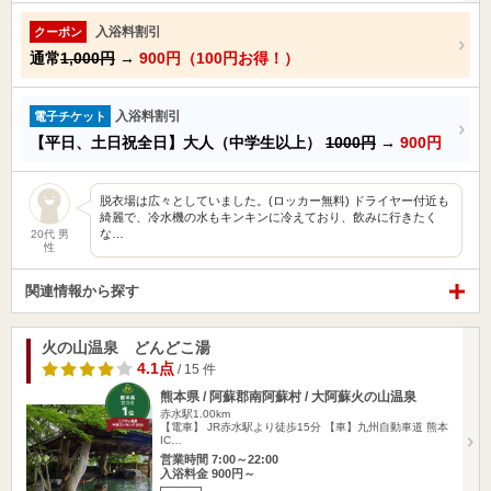
入浴料割引
クーポン
通常
1,000円
→
900円（100円お得！）
入浴料割引
電子チケット
【平日、土日祝全日】大人（中学生以上）
1000円
→
900円
脱衣場は広々としていました。(ロッカー無料) ドライヤー付近も
綺麗で、冷水機の水もキンキンに冷えており、飲みに行きたく
な…
20代 男
性
関連情報から探す
火の山温泉 どんどこ湯
4.1点
/ 15 件
熊本県 / 阿蘇郡南阿蘇村 / 大阿蘇火の山温泉
赤水駅1.00km
【電車】 JR赤水駅より徒歩15分 【車】九州自動車道 熊本
IC…
営業時間 7:00～22:00
入浴料金 900円～