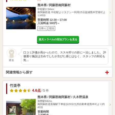
熊本県 / 阿蘇郡南阿蘇村
中松駅2.54km
南阿蘇鉄道 中松駅よりタクシー利用15分益城熊本空港ICよ
り40分
営業時間 12:30～17:00
入浴料金 500円～
日帰り
宿泊
楽天トラベルの宿泊プランを見る
口コミ評価が高かったので、ススキ狩りの折に一泊しました。 評
価通り施設は古めでしたが古びた感じはなく、スタッフの対応も
気…
匿名
関連情報から探す
竹楽亭
4.6点
/ 5 件
熊本県 / 阿蘇郡南阿蘇村 / 久木野温泉
加勢駅682m
南阿蘇鉄道長陽駅下車徒歩20分九州自動車道熊本ICより約
40分
営業時間