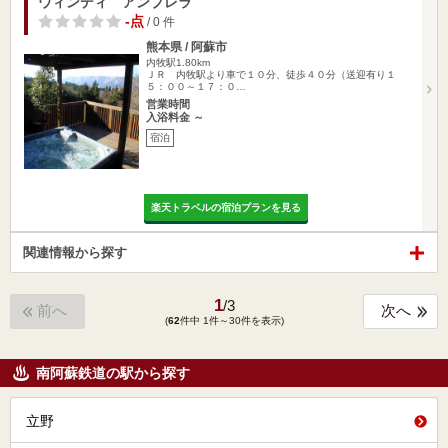
ウィンディ アンブレラ
-点
/ 0 件
熊本県 / 阿蘇市
内牧駅1.80km
ＪＲ 内牧駅より車で１０分、徒歩４０分（送迎有り１
５：００～１７：０…
営業時間
入浴料金 ～
宿泊
楽天トラベルの宿泊プランを見る
関連情報から探す
1
/
3
前へ
次へ
(
62
件中 1件～30件を表示)
南阿蘇鉄道の駅から探す
立野