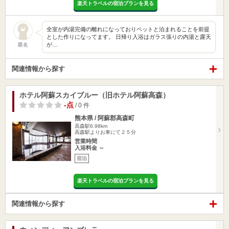
楽天トラベルの宿泊プランを見る
全室が内湯完備の離れになっておりペットと泊まれることを前提
とした作りになってます。 日帰り入浴はガラス張りの内湯と露天
が…
匿名
関連情報から探す
ホテル阿蘇スカイブルー（旧ホテル阿蘇高森）
-点
/ 0 件
熊本県 / 阿蘇郡高森町
高森駅6.98km
高森駅よりお車にて２５分
営業時間
入浴料金 ～
宿泊
楽天トラベルの宿泊プランを見る
関連情報から探す