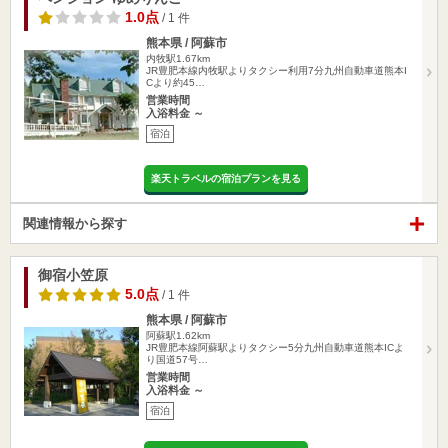
1.0点
/ 1 件
熊本県 / 阿蘇市
内牧駅1.67km
JR豊肥本線内牧駅よりタクシー利用7分九州自動車道熊本I
Cより約45…
営業時間
入浴料金 ～
宿泊
楽天トラベルの宿泊プランを見る
関連情報から探す
御宿小笠原
5.0点
/ 1 件
熊本県 / 阿蘇市
阿蘇駅1.62km
JR豊肥本線阿蘇駅よりタクシー5分九州自動車道熊本ICよ
り国道57号…
営業時間
入浴料金 ～
宿泊