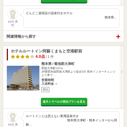
どんどこ湯併設の温泉付きホテル
熊本県…
40代 男
性
関連情報から探す
ホテルルートイン阿蘇くまもと空港駅前
4.0点
/ 1 件
熊本県 / 菊池郡大津町
肥後大津駅197m
JR豊肥本線肥後大津駅より徒歩3分 熊本インターチェンジ
より車で…
営業時間
入浴料金 ～
宿泊
楽天トラベルの宿泊プランを見る
ルートインとは思えない黄濁温泉付き
熊本県大津町・熊本インターから阿
蘇…
40代 男