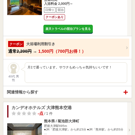
入浴料金 2,000円～
日帰り
宿泊
クーポンあり
楽天トラベルの宿泊プランを見る
大浴場利用割引き
クーポン
通常
2,200円
→
1,500円（700円お得！）
月1で通っています。サウナもめっちゃ気持ちいいです！
40代 男
性
関連情報から探す
カンデオホテルズ 大津熊本空港
-点
/ 1 件
熊本県 / 菊池郡大津町
肥後大津駅695m
■JR「肥後大津駅」から約15分 ■JR「熊本駅」から約55分
…