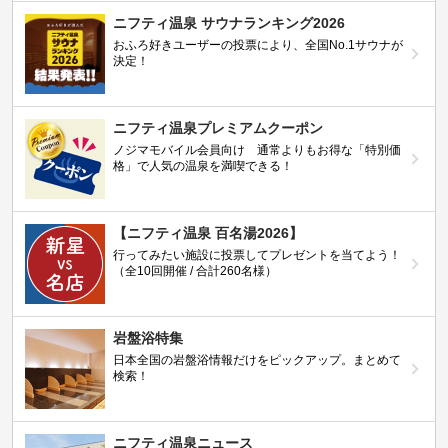
ニフティ温泉 サウナランキング2026
おふろ好きユーザーの投票により、全国No.1サウナが
決定！
ニフティ温泉プレミアムクーポン
ノジマモバイル会員向け 通常よりもお得な「特別価
格」で人気の温泉を満喫できる！
【ニフティ温泉 百名湯2026】
行ってみたい施設に投票してプレゼントを当てよう！
（全10回開催 / 合計260名様）
岩盤浴特集
日本全国の岩盤浴情報だけをピックアップ。まとめて
検索！
ニフティ温泉ニュース