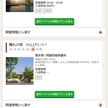
営業時間 15:00～23:00
入浴料金 800円～
日帰り
宿泊
楽天トラベルの宿泊プランを見る
関連情報から探す
離れの宿 のんびりパパ
-点
/ 0 件
熊本県 / 阿蘇郡南阿蘇村
阿蘇白川駅1.97km
益城空港I.Cより阿蘇くまもと空港経由車で約45分／熊本IC
から国道…
営業時間
入浴料金 ～
宿泊
楽天トラベルの宿泊プランを見る
関連情報から探す