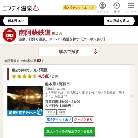
購入済チケットはこちら
ログイン
履歴
メニュー
熊本県TOP
他の路線を選ぶ
南阿蘇鉄道
周辺の
温泉、日帰り温泉、スーパー銭湯を探す【クーポンあり】
駅名で探す
62
"南阿蘇鉄道"の検索結果
件
亀の井ホテル 阿蘇
4.5点
/ 2 件
熊本県 / 阿蘇市
宮地駅1.42km
ＪＲ豊肥本線 宮地駅より車で５分／九州自動車道 熊本
ＩＣから国道57…
営業時間 15:00～21:00
入浴料金 1,000円～
日帰り
宿泊
電子チケットあり
クーポンあり
楽天トラベルの宿泊プランを見る