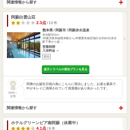
関連情報から探す
阿蘇白雲山荘
2.3点
/ 13 件
熊本県 / 阿蘇市 / 阿蘇赤水温泉
赤水駅502m
JR鹿児島本線熊本駅からJR豊肥本線宮地行き約60分赤水
駅下車から徒…
営業時間
入浴料金 ～
宿泊
楽天トラベルの宿泊プランを見る
同僚のお誕生日祝の為にこちらに宿泊しました。お湯も最高で、
中がキレイに清掃されていて清潔感があり良かったです。
50代～
女性
関連情報から探す
ホテルグリーンピア南阿蘇（休業中）
4.1点
/ 8 件