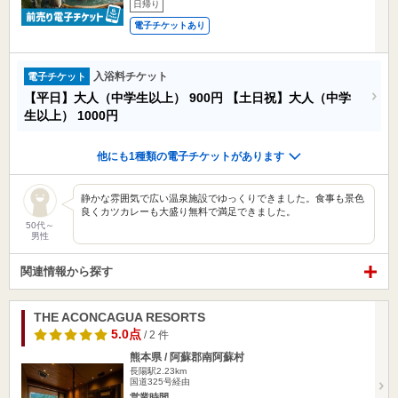
日帰り
電子チケットあり
入浴料チケット
電子チケット
【平日】大人（中学生以上）
900円
【土日祝】大人（中学
生以上）
1000円
他にも1種類の電子チケットがあります
静かな雰囲気で広い温泉施設でゆっくりできました。食事も景色
良くカツカレーも大盛り無料で満足できました。
50代～
男性
関連情報から探す
THE ACONCAGUA RESORTS
5.0点
/ 2 件
熊本県 / 阿蘇郡南阿蘇村
長陽駅2.23km
国道325号経由
営業時間