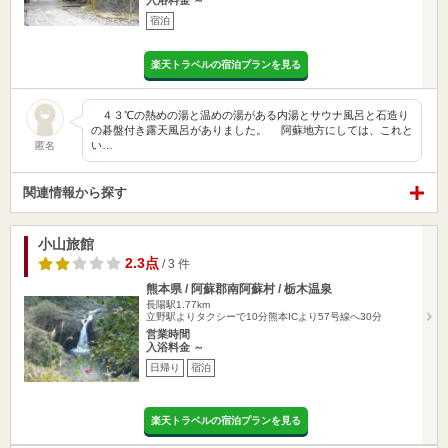
入浴料金 ～
宿泊
楽天トラベルの宿泊プランを見る
４３℃の熱めの湯と温めの湯がある内湯とサウナ風呂と石造り
の碁盤付き露天風呂がありました。 阿蘇地方にしては、これと
い…
匿名
関連情報から探す
小山旅館
2.3点
/ 3 件
熊本県 / 阿蘇郡南阿蘇村 / 栃木温泉
長陽駅1.77km
立野駅よりタクシーで10分熊本ICより57号線へ30分
営業時間
入浴料金 ～
日帰り
宿泊
楽天トラベルの宿泊プランを見る