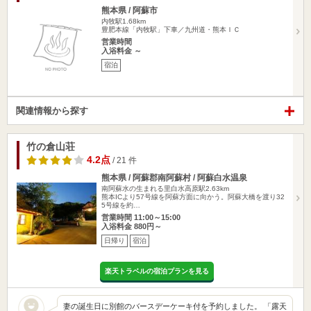
熊本県 / 阿蘇市
内牧駅1.68km
豊肥本線「内牧駅」下車／九州道・熊本ＩＣ
営業時間
入浴料金 ～
宿泊
関連情報から探す
竹の倉山荘
4.2点
/ 21 件
熊本県 / 阿蘇郡南阿蘇村 / 阿蘇白水温泉
南阿蘇水の生まれる里白水高原駅2.63km
熊本ICより57号線を阿蘇方面に向かう。阿蘇大橋を渡り32
5号線を約…
営業時間 11:00～15:00
入浴料金 880円～
日帰り
宿泊
楽天トラベルの宿泊プランを見る
妻の誕生日に別館のバースデーケーキ付を予約しました。 「露天