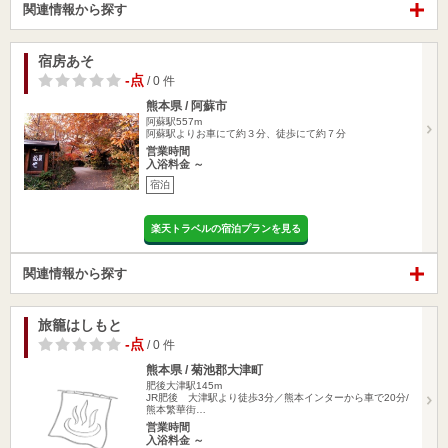
関連情報から探す
宿房あそ
-点
/ 0 件
熊本県 / 阿蘇市
阿蘇駅557m
阿蘇駅よりお車にて約３分、徒歩にて約７分
営業時間
入浴料金 ～
宿泊
楽天トラベルの宿泊プランを見る
関連情報から探す
旅籠はしもと
-点
/ 0 件
熊本県 / 菊池郡大津町
肥後大津駅145m
JR肥後 大津駅より徒歩3分／熊本インターから車で20分/
熊本繁華街…
営業時間
入浴料金 ～