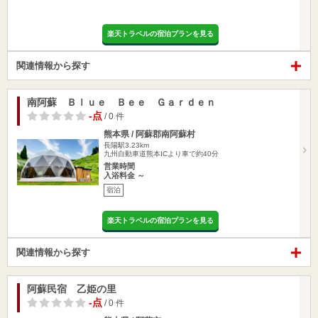
楽天トラベルの宿泊プランを見る
関連情報から探す
南阿蘇 Ｂｌｕｅ Ｂｅｅ Ｇａｒｄｅｎ
-点
/ 0 件
熊本県 / 阿蘇郡南阿蘇村
長陽駅3.23km
九州自動車道熊本ICより車で約40分
営業時間
入浴料金 ～
宿泊
楽天トラベルの宿泊プランを見る
関連情報から探す
阿蘇民宿 乙姫の里
-点
/ 0 件