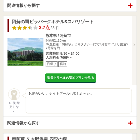
関連情報から探す
阿蘇の司ビラパークホテル&スパリゾート
3.7点
/ 3 件
熊本県 / 阿蘇市
阿蘇駅1.10km
JR豊肥線「阿蘇駅」よりタクシーにて3分熊本ICより国道5
7号線を約…
営業時間 5:30～24:00
入浴料金 700円～
日帰り
宿泊
楽天トラベルの宿泊プランを見る
お湯がいい。ナイトプールも楽しかった。
40代 指
定しな
い
関連情報から探す
南阿蘇 久木野温泉 四季の森