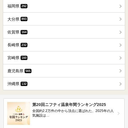
福岡県
292
大分県
893
佐賀県
164
長崎県
232
宮崎県
160
鹿児島県
565
沖縄県
132
第20回ニフティ温泉年間ランキング2025
全国約2.2万件の中から頂点に選ばれた、2025年の人
気施設は…