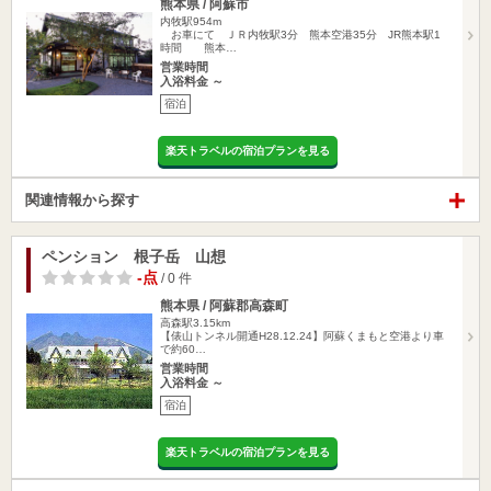
熊本県 / 阿蘇市
内牧駅954m
お車にて ＪＲ内牧駅3分 熊本空港35分 JR熊本駅1
時間 熊本…
営業時間
入浴料金 ～
宿泊
楽天トラベルの宿泊プランを見る
関連情報から探す
ペンション 根子岳 山想
-点
/ 0 件
熊本県 / 阿蘇郡高森町
高森駅3.15km
【俵山トンネル開通H28.12.24】阿蘇くまもと空港より車
で約60…
営業時間
入浴料金 ～
宿泊
楽天トラベルの宿泊プランを見る