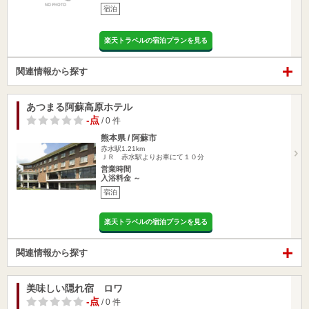
宿泊
楽天トラベルの宿泊プランを見る
関連情報から探す
あつまる阿蘇高原ホテル
-点
/ 0 件
熊本県 / 阿蘇市
赤水駅1.21km
ＪＲ 赤水駅よりお車にて１０分
営業時間
入浴料金 ～
宿泊
楽天トラベルの宿泊プランを見る
関連情報から探す
美味しい隠れ宿 ロワ
-点
/ 0 件