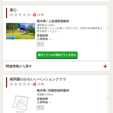
遊心
-点
/ 0 件
熊本県 / 上益城郡御船町
瀬田駅10.10km
熊本空港ＩＣよりお車にて約３０分／九州中央自動車道上
野吉無田ＩＣより…
営業時間
入浴料金 ～
宿泊
楽天トラベルの宿泊プランを見る
関連情報から探す
南阿蘇のかわいいペンションクララ
-点
/ 0 件
熊本県 / 阿蘇郡南阿蘇村
長陽駅3.28km
営業時間
入浴料金 ～
宿泊