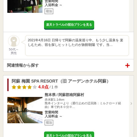
営業時間
入浴料金 ～
宿泊
楽天トラベルの宿泊プランを見る
2021年4月16日 日帰りで阿蘇の温泉巡り中、もう少し温泉を 楽
しむため、宿を探しヒットしたのが旅館朝陽 です。当…
50代～
男性
関連情報から探す
阿蘇 梅園 SPA RESORT（旧 アーデンホテル阿蘇）
4.0点
/ 1 件
熊本県 / 阿蘇郡南阿蘇村
赤水駅1.14km
熊本インターより（通行止めの迂回路：ミルクロード経
由）車で約８０分※…
営業時間
入浴料金 ～
宿泊
楽天トラベルの宿泊プランを見る