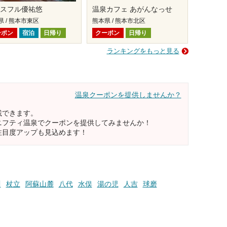
ースフル優祐悠
温泉カフェ あがんなっせ
県 / 熊本市東区
熊本県 / 熊本市北区
ーポン
宿泊
日帰り
クーポン
日帰り
ランキングをもっと見る
温泉クーポンを提供しませんか？
載できます。
ニフティ温泉でクーポンを提供してみませんか！
注目度アップも見込めます！
川
杖立
阿蘇山麓
八代
水俣
湯の児
人吉
球磨