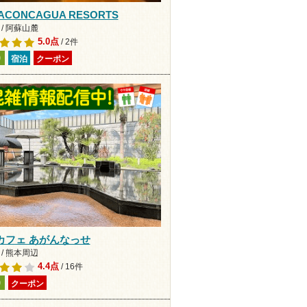
 ACONCAGUA RESORTS
/ 阿蘇山麓
5.0点
/ 2件
り
宿泊
クーポン
カフェ あがんなっせ
/ 熊本周辺
4.4点
/ 16件
り
クーポン