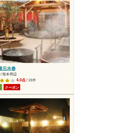
湯元水春
/ 熊本周辺
4.0点
/ 16件
り
クーポン