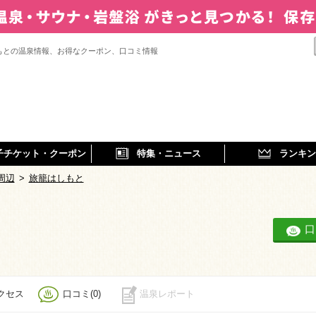
もとの温泉情報、お得なクーポン、口コミ情報
子チケット・クーポン
特集・ニュース
ランキン
周辺
>
旅籠はしもと
口
クセス
口コミ(0)
温泉レポート