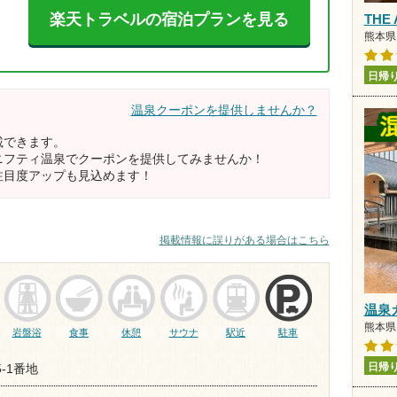
楽天トラベルの宿泊プランを見る
THE
熊本県 
日帰
温泉クーポンを提供しませんか？
載できます。
ニフティ温泉でクーポンを提供してみませんか！
注目度アップも見込めます！
掲載情報に誤りがある場合はこちら
温泉
熊本県 
岩盤浴
食事
休憩
サウナ
駅近
駐車
日帰
5-1番地