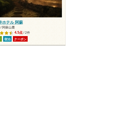
井ホテル 阿蘇
/ 阿蘇山麓
4.5点
/ 2件
り
宿泊
クーポン