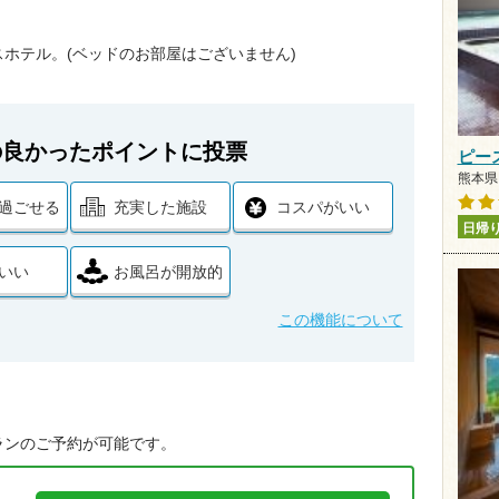
ホテル。(ベッドのお部屋はございません)
の良かったポイントに投票
ピー
熊本県 
過ごせる
充実した施設
コスパがいい
日帰
いい
お風呂が開放的
この機能について
ランのご予約が可能です。