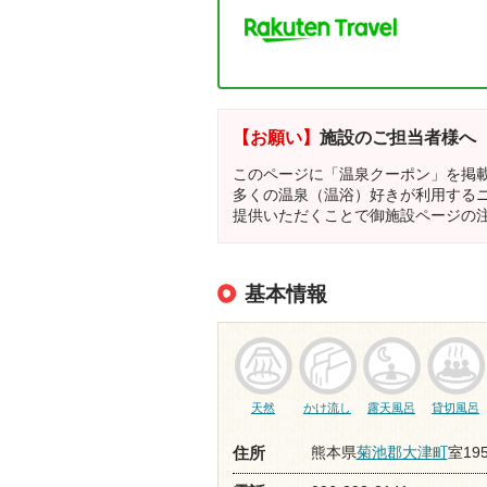
【お願い】
施設のご担当者様へ
このページに「温泉クーポン」を掲
多くの温泉（温浴）好きが利用する
提供いただくことで御施設ページの
基本情報
天然
かけ流し
露天風呂
貸切風呂
熊本県
菊池郡大津町
室19
住所