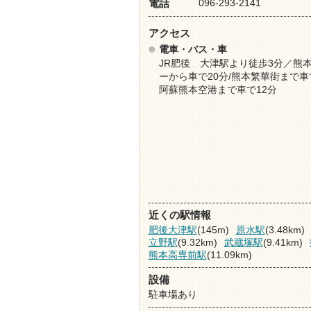
096-293-2141
電話
アクセス
電車・バス・車
JR肥後 大津駅より徒歩3分／熊
ーから車で20分/熊本繁華街まで車で
阿蘇熊本空港まで車で12分
近くの駅情報
肥後大津駅
(145m)
原水駅
(3.48km)
立野駅
(9.32km)
武蔵塚駅
(9.41km)
熊本高専前駅
(11.09km)
設備
駐車場あり