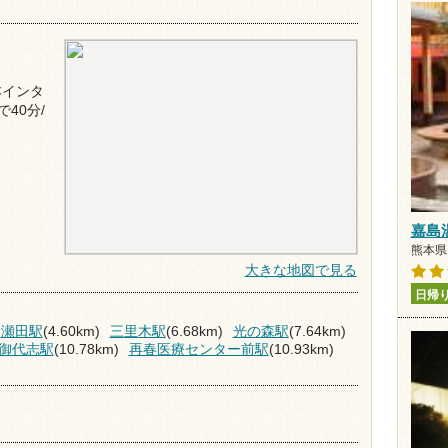
本インタ
40分/
嘉島
熊本県 
大きな地図で見る
日帰
瀬田駅
(4.60km)
三里木駅
(6.68km)
光の森駅
(7.64km)
御代志駅
(10.78km)
再春医療センター前駅
(10.93km)