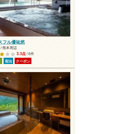
スフル優祐悠
/ 熊本周辺
3.3点
/ 6件
り
宿泊
クーポン