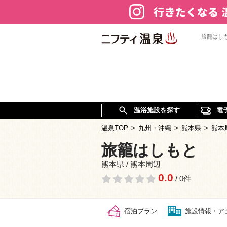
旅籠はし
温浴施設を探す
電
温泉TOP
>
九州・沖縄
>
熊本県
>
熊本
旅籠はしもと
熊本県 / 熊本周辺
0.0
/ 0件
宿泊プラン
施設情報・ア