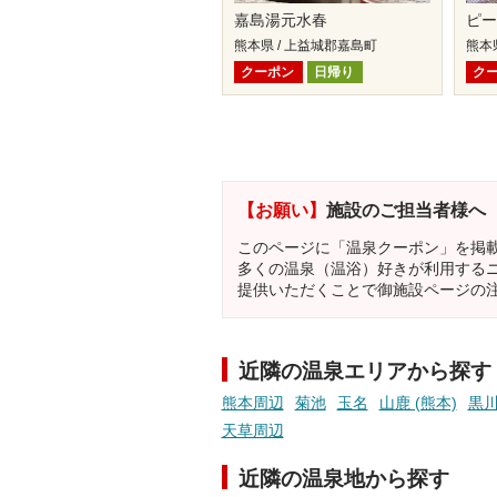
嘉島湯元水春
ピ
熊本県 / 上益城郡嘉島町
熊本
クーポン
日帰り
ク
【お願い】
施設のご担当者様へ
このページに「温泉クーポン」を掲
多くの温泉（温浴）好きが利用する
提供いただくことで御施設ページの
近隣の温泉エリアから探す
熊本周辺
菊池
玉名
山鹿 (熊本)
黒
天草周辺
近隣の温泉地から探す