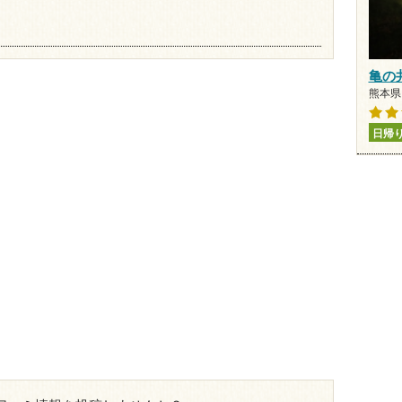
亀の
熊本県 
日帰