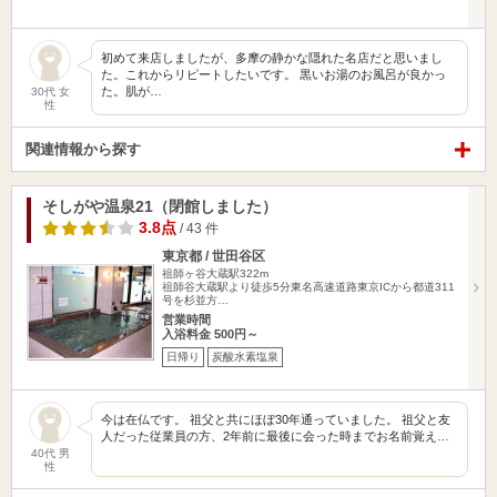
初めて来店しましたが、多摩の静かな隠れた名店だと思いまし
た。これからリピートしたいです。 黒いお湯のお風呂が良かっ
た。肌が…
30代 女
性
関連情報から探す
そしがや温泉21（閉館しました）
3.8点
/ 43 件
東京都 / 世田谷区
祖師ヶ谷大蔵駅322m
祖師谷大蔵駅より徒歩5分東名高速道路東京ICから都道311
号を杉並方…
営業時間
入浴料金 500円～
日帰り
炭酸水素塩泉
今は在仏です。 祖父と共にほぼ30年通っていました。 祖父と友
人だった従業員の方、2年前に最後に会った時までお名前覚え…
40代 男
性