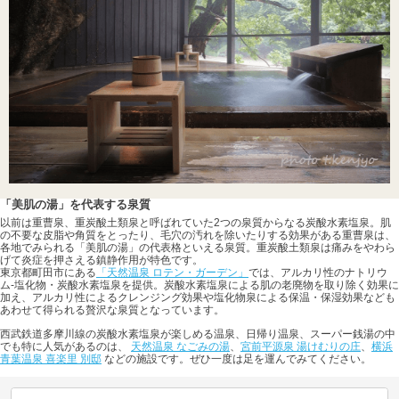
「美肌の湯」を代表する泉質
以前は重曹泉、重炭酸土類泉と呼ばれていた2つの泉質からなる炭酸水素塩泉。肌
の不要な皮脂や角質をとったり、毛穴の汚れを除いたりする効果がある重曹泉は、
各地でみられる「美肌の湯」の代表格といえる泉質。重炭酸土類泉は痛みをやわら
げて炎症を押さえる鎮静作用が特色です。
東京都町田市にある
「天然温泉 ロテン・ガーデン」
では、アルカリ性のナトリウ
ム-塩化物・炭酸水素塩泉を提供。炭酸水素塩泉による肌の老廃物を取り除く効果に
加え、アルカリ性によるクレンジング効果や塩化物泉による保温・保湿効果なども
あわせて得られる贅沢な泉質となっています。
西武鉄道多摩川線の炭酸水素塩泉が楽しめる温泉、日帰り温泉、スーパー銭湯の中
でも特に人気があるのは、
天然温泉 なごみの湯
、
宮前平源泉 湯けむりの庄
、
横浜
青葉温泉 喜楽里 別邸
などの施設です。ぜひ一度は足を運んでみてください。