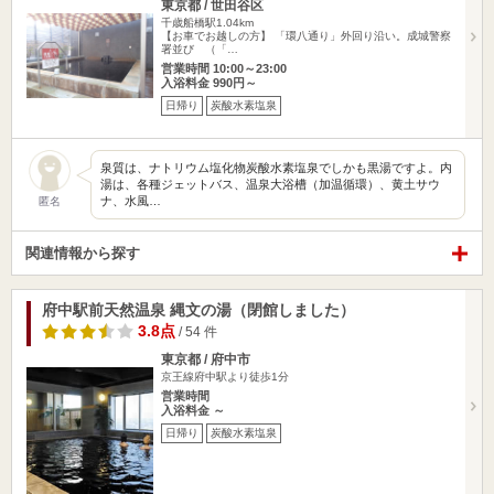
東京都 / 世田谷区
千歳船橋駅1.04km
【お車でお越しの方】 「環八通り」外回り沿い。成城警察
署並び （「…
営業時間 10:00～23:00
入浴料金 990円～
日帰り
炭酸水素塩泉
泉質は、ナトリウム塩化物炭酸水素塩泉でしかも黒湯ですよ。内
湯は、各種ジェットバス、温泉大浴槽（加温循環）、黄土サウ
ナ、水風…
匿名
関連情報から探す
府中駅前天然温泉 縄文の湯（閉館しました）
3.8点
/ 54 件
東京都 / 府中市
京王線府中駅より徒歩1分
営業時間
入浴料金 ～
日帰り
炭酸水素塩泉