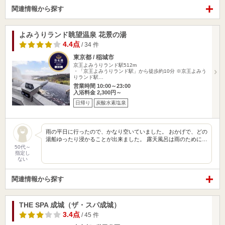
関連情報から探す
よみうりランド眺望温泉 花景の湯
4.4点
/ 34 件
東京都 / 稲城市
京王よみうりランド駅512m
・「京王よみうりランド駅」から徒歩約10分 ※京王よみう
りランド駅…
営業時間 10:00～23:00
入浴料金 2,300円～
日帰り
炭酸水素塩泉
雨の平日に行ったので、かなり空いていました。 おかげで、どの
湯船ゆったり浸かることが出来ました。 露天風呂は雨のために…
50代～
指定し
ない
関連情報から探す
THE SPA 成城（ザ・スパ成城）
3.4点
/ 45 件