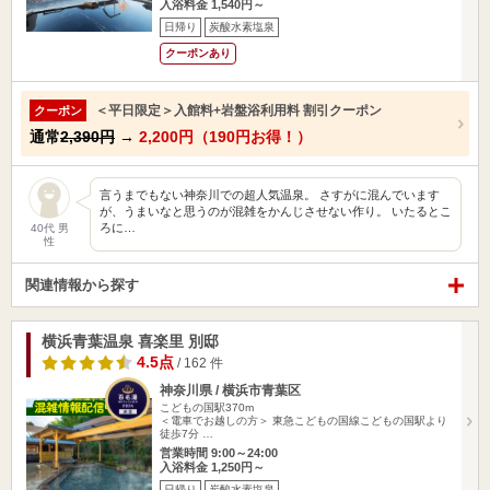
入浴料金 1,540円～
日帰り
炭酸水素塩泉
クーポンあり
＜平日限定＞入館料+岩盤浴利用料 割引クーポン
クーポン
通常
2,390円
→
2,200円（190円お得！）
言うまでもない神奈川での超人気温泉。 さすがに混んでいます
が、うまいなと思うのが混雑をかんじさせない作り。 いたるとこ
ろに…
40代 男
性
関連情報から探す
横浜青葉温泉 喜楽里 別邸
4.5点
/ 162 件
神奈川県 / 横浜市青葉区
こどもの国駅370m
＜電車でお越しの方＞ 東急こどもの国線こどもの国駅より
徒歩7分 …
営業時間 9:00～24:00
入浴料金 1,250円～
日帰り
炭酸水素塩泉