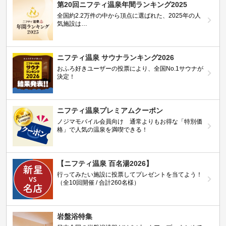
第20回ニフティ温泉年間ランキング2025
全国約2.2万件の中から頂点に選ばれた、2025年の人
気施設は…
ニフティ温泉 サウナランキング2026
おふろ好きユーザーの投票により、全国No.1サウナが
決定！
ニフティ温泉プレミアムクーポン
ノジマモバイル会員向け 通常よりもお得な「特別価
格」で人気の温泉を満喫できる！
【ニフティ温泉 百名湯2026】
行ってみたい施設に投票してプレゼントを当てよう！
（全10回開催 / 合計260名様）
岩盤浴特集