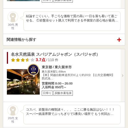
結論すごくいい。手ごろな価格で質の高い一日を落ち着いて過ご
せる。 ①岩盤浴セット購入で利用できる半個室の居心地が最高…
30代 男
性
関連情報から探す
名水天然温泉 スパジアムジャポン（スパジャポ）
3.7点
/ 110 件
東京都 / 東久留米市
東久留米駅1.69km
【車】関越自動車道所沢ICより約20分 【公共交通機関】
西武池…
営業時間 8:00～26:00
入浴料金 850円～
日帰り
炭酸水素塩泉
コスパ、岩盤浴の種類諸々、、、 ここに勝る施設はない！！！
スーパー銭湯界隈でぶっちぎりで1番良い場所で もう何回お…
20代 女
性