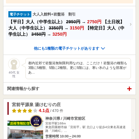
大人入館料+岩盤浴 割引
電子チケット
【平日】大人（中学生以上）
2950円
→
2750円
【土日祝】
大人（中学生以上）
3350円
→
3150円
【特定日】大人（中
学生以上）
3450円
→
3250円
他にも1種類の電子チケットがあります
都内近郊で岩盤浴無制限利用なのは、ここだけ！岩盤浴の種類も
3階に5種類、5階に2種類。更に5階には、寒い氷のような部屋が
あ…
40代 女
性
関連情報から探す
宮前平源泉 湯けむりの庄
4.1点
/ 470 件
神奈川県 / 川崎市宮前区
宮前平駅168m
東急田園都市線「宮前平」駅 北口より徒歩4分東名高速道
路「川崎IC」…
営業時間 10:00～24:00