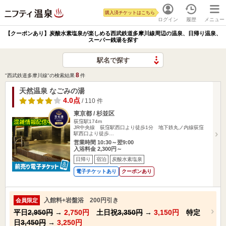
購入済チケットはこちら
ログイン
履歴
メニュー
【クーポンあり】炭酸水素塩泉が楽しめる西武鉄道多摩川線周辺の温泉、日帰り温泉、
スーパー銭湯を探す
駅名で探す
8
"西武鉄道多摩川線"の検索結果
件
天然温泉 なごみの湯
4.0点
/ 110 件
東京都 / 杉並区
荻窪駅174m
JR中央線 荻窪駅西口より徒歩1分 地下鉄丸ノ内線荻窪
駅西口より徒歩…
営業時間 10:30～翌9:00
入浴料金 2,300円～
日帰り
宿泊
炭酸水素塩泉
電子チケットあり
クーポンあり
入館料+岩盤浴 200円引き
会員限定
平日
2,950円
→
2,750円
土日祝
3,350円
→
3,150円
特定
日
3,450円
→
3,250円