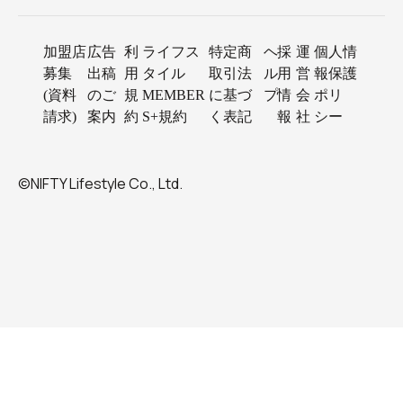
加盟店
広告
利
ライフス
特定商
ヘ
採
運
個人情
募集
出稿
用
タイル
取引法
ル
用
営
報保護
(資料
のご
規
MEMBER
に基づ
プ
情
会
ポリ
請求)
案内
約
S+規約
く表記
報
社
シー
©NIFTY Lifestyle Co., Ltd.