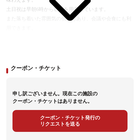
土日祝は早朝6時から朝食を用意しています。
また落ち着いた雰囲気の個室もあり、会議や会食にも利
用できます。
※個室利用は要予約
※宴会コース4名様3200円～受付け
【個室利用料金】
クーポン・チケット
2時間3,000円（超過料金：1時間毎1,500円）
【予約】
0120-041-265
申し訳ございません。現在この施設の
クーポン・チケットはありません。
クーポン・チケット発行の
リクエストを送る