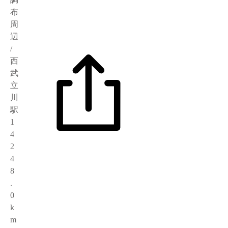
布
周
辺
/
西
武
立
川
駅
1
4
2
4
8
.
0
k
m