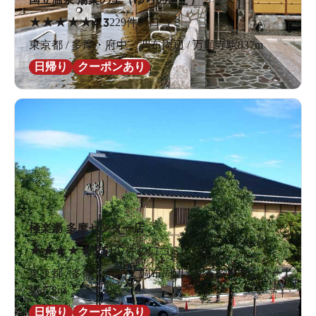
★
★
★
★
★
4.3
229件の口コミ
東京都 / 多摩・府中・調布周辺 / 万願寺駅837m
日帰り
クーポンあり
極楽湯 多摩センター店
★
★
★
★
★
3.5
107件の口コミ
東京都 / 多摩・府中・調布周辺 / 京王多摩センター
駅478m
日帰り
クーポンあり