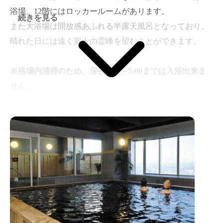
浴場、12階にはロッカールームがあります。
続きを見る
また大浴場は開放感あふれる半露天風呂となっており、
晴れた日には遠く富士の霊峰を望むことができます。
※浴場内清掃のため、深夜2:50～5:00までは入浴出来ま
せん。
日・月曜日の清掃は、深夜2:00～5:00までになります。
この時間帯はご利用できませんので予めご了承下さい。
（日によって調整があります。フロントにてお尋ねくだ
さい。）