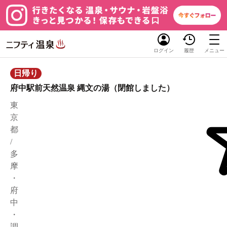
ログイン
履歴
メニュー
日帰り
府中駅前天然温泉 縄文の湯（閉館しました）
東
京
都
/
多
摩
・
府
中
・
調