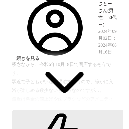
さとー
さん(
男
性
、
50代
～
)
2024年09
月02日
：
2024年08
月16日
続きを見る
残念ながら、令和6年10月18日で閉店するそうで
す。
駅近で子どもがいない温浴施設なので、静かに入
浴が楽しめる数少ないところなのですが…。
最近は料金の値上げや歯ブラシなどのアメニティ
が有料になったりとサービスが少し下がったの
は、閉店への伏線だったのかもしれませんね。
どこかの業者が事業継承してほしいです。