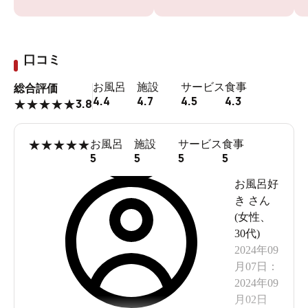
口コミ
お風呂
施設
サービス
食事
総合評価
4.4
4.7
4.5
4.3
3.8
★
★
★
★
★
★
★
★
★
★
お風呂
施設
サービス
食事
5
5
5
5
お風呂好
き
さん
(
女性
、
30代
)
2024年09
月07日
：
2024年09
月02日