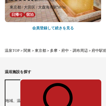
東京都 / 大田区 / 大森海岸駅587m
日帰り
宿泊
会員登録して続きを見る
温泉TOP
＞
関東
＞
東京都
＞
多摩・府中・調布周辺
＞
府中駅
温浴施設を探す