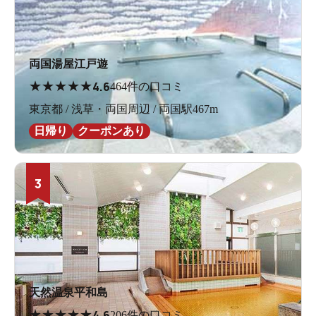
両国湯屋江戸遊
★
★
★
★
★
4.6
464件の口コミ
東京都 / 浅草・両国周辺 / 両国駅467m
日帰り
クーポンあり
3
天然温泉平和島
★
★
★
★
★
4.6
206件の口コミ