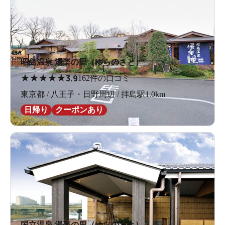
昭島温泉 湯楽の里（ゆらのさと）
★
★
★
★
★
3.9
162件の口コミ
東京都 / 八王子・日野周辺 / 拝島駅1.0km
日帰り
クーポンあり
国立温泉 湯楽の里（ゆらのさと）