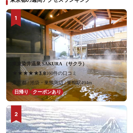
1
東京染井温泉 SAKURA （サクラ）
★
★
★
★
★
3.8
160件の口コミ
東京都 / 池袋・巣鴨周辺 / 巣鴨駅494m
日帰り
クーポンあり
2