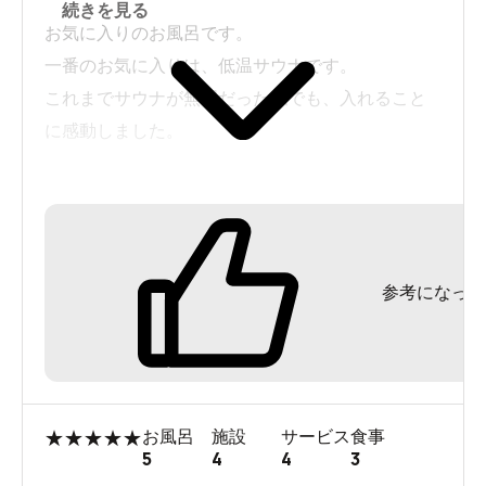
続きを見る
お気に入りのお風呂です。
一番のお気に入りは、低温サウナです。
これまでサウナが無理だった私でも、入れること
に感動しました。
次のお気に入り点は、うるさくない。
子どもがいないのでリラックスでき、疲労感マッ
クスの癒やされたいときに利用しています。
参考になった
女湯に男児がいるのも嫌ですが、騒がしい女児が
いるのも落ち着けない。
駅から近く設備も充実。
本当にくつろげる銭湯です。
★
★
★
★
★
お風呂
施設
サービス
食事
閉店は非常に残念…
5
4
4
3