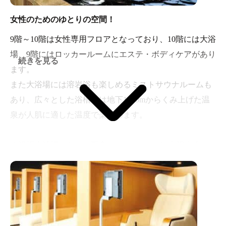
女性のためのゆとりの空間！
9階～10階は女性専用フロアとなっており、10階には大浴
場、9階にはロッカールームにエステ・ボディケアがあり
続きを見る
ます。
また大浴場には溶岩浴も楽しめるミストサウナルームも
あり、広々とした浴槽では地下1500mからくみ上げた温
泉が人肌に適した温度で楽しめます。
※浴場内清掃のため、深夜2:50～5:00までは入浴出来ま
せん。
日・月曜日の清掃は、深夜1:50～5:00までになります。
この時間帯はご利用できませんので予めご了承下さい。
（日によって調整があります。フロントにてお尋ねくだ
さい。）