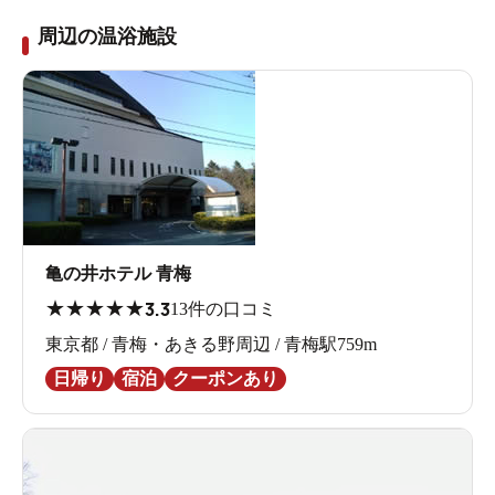
周辺の温浴施設
亀の井ホテル 青梅
★
★
★
★
★
3.3
13件の口コミ
東京都 / 青梅・あきる野周辺 / 青梅駅759m
日帰り
宿泊
クーポンあり