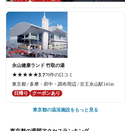
永山健康ランド 竹取の湯
★
★
★
★
★
3.7
70件の口コミ
東京都 / 多摩・府中・調布周辺 / 京王永山駅141m
日帰り
クーポンあり
東京都の
温浴施設をもっと見る
東京都の週間アクセスランキング