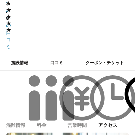
★
3
5
★
.
4
★
8
件
★
の
★
口
コ
ミ
施設情報
口コミ
クーポン・チケット
混雑情報
料金
営業時間
アクセス