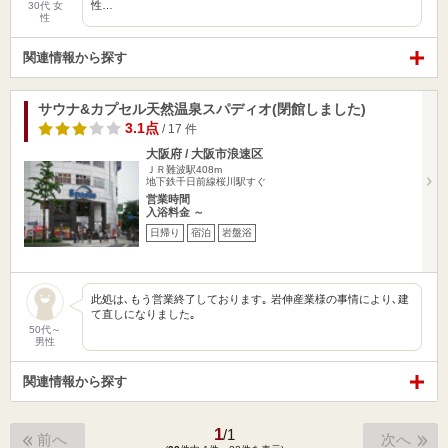
性…
30代 女
性
関連情報から探す
サウナ&カプセル天然温泉スパディオ(閉館しました)
3.1点
/ 17 件
大阪府 / 大阪市浪速区
ＪＲ難波駅408m
地下鉄千日前線桜川駅すぐ
営業時間
入浴料金 ～
日帰り
宿泊
岩盤浴
此処は､もう営業終了しております｡ 岩伸産業様の事情により､建
て直しになりました｡
50代～
男性
関連情報から探す
1
/
1
前へ
次へ