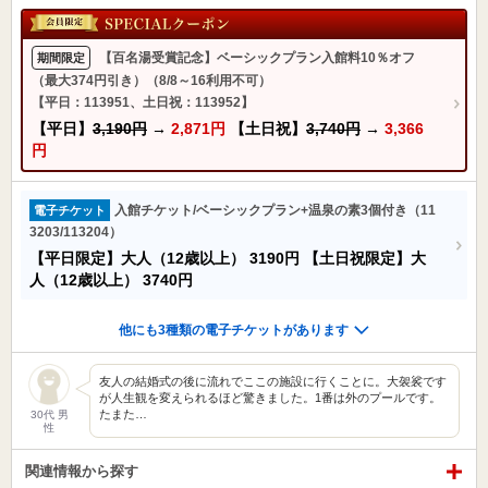
【百名湯受賞記念】ベーシックプラン入館料10％オフ
期間限定
（最大374円引き）（8/8～16利用不可）
【平日：113951、土日祝：113952】
【平日】
3,190円
→
2,871円
【土日祝】
3,740円
→
3,366
円
入館チケット/ベーシックプラン+温泉の素3個付き（11
電子チケット
3203/113204）
【平日限定】大人（12歳以上）
3190円
【土日祝限定】大
人（12歳以上）
3740円
他にも3種類の電子チケットがあります
友人の結婚式の後に流れでここの施設に行くことに。大袈裟です
が人生観を変えられるほど驚きました。1番は外のプールです。
たまた…
30代 男
性
関連情報から探す