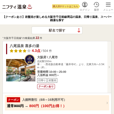
購入済チケットはこちら
ログイン
履歴
メニュー
【クーポンあり】岩盤浴が楽しめる大阪市千日前線周辺の温泉、日帰り温泉、スーパー
銭湯を探す
駅名で探す
22
"大阪市千日前線"の検索結果
件
八尾温泉 喜多の湯
4.3点
/ 504 件
大阪府 / 八尾市
志紀駅293m
車： ・西名阪自動車道「藤井寺IC」より、北東方向へ3.5K
m（約…
営業時間 10:00～25:00
入浴料金 800円～
日帰り
岩盤浴
クーポンあり
入館料割引（8/8～16利用不可）
クーポン
通常
900円
→
800円（100円お得！）