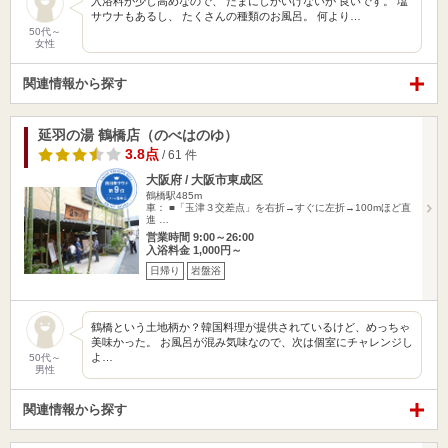
入浴料が少し高めなので、 たまにしかいけないが 良いです。 塩
サウナもあるし、 たくさんの種類のお風呂。 何より…
50代～
女性
関連情報から探す
延羽の湯 鶴橋店（のべはのゆ）
3.8点
/ 61 件
大阪府 / 大阪市東成区
鶴橋駅485m
車： ■「玉津３交差点」を右折→すぐに左折→100mほど直
進 …
営業時間 9:00～26:00
入浴料金 1,000円～
日帰り
岩盤浴
鶴橋という土地柄か？韓国料理が提供されているけど、めっちゃ
美味かった。 お風呂が混み気味なので、次は個室にチャレンジし
よ…
50代～
男性
関連情報から探す