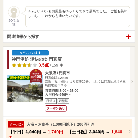
チムジルバンもお風呂もゆっくりできて最高でした。 ご飯も美味
しいし、これからも通いたいです。
20代 女
性
関連情報から探す
今空いています
神門湯処 湯快のゆ 門真店
3.5点
/ 159 件
大阪府 / 門真市
門真南駅1.29km
京阪「古川橋駅」より徒歩20分、もしくは門真団地行き三
島団地前バス停…
営業時間 8:00～25:00
入浴料金 940円～
日帰り
岩盤浴
クーポンあり
入浴＋お食事（1,000円以下）200円引き
クーポン
【平日】
1,940円
→
1,740円
【土日祝】
2,040円
→
1,840