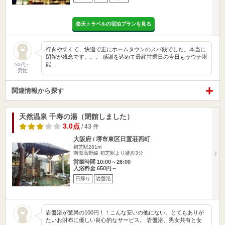
楽天トラベルの宿泊プランを見る
行きやすくて、快適で正にホームタウンのスパ銭でした。本当に
閉館が残念です。。。 感謝を込めて最終営業日の今日もサウナ堪
能…
50代～
男性
関連情報から探す
天然温泉 千寿の湯（閉館しました）
3.0点
/ 43 件
大阪府 / 堺市東区日置荘西町
初芝駅281m
南海高野線 初芝駅より徒歩3分
営業時間 10:00～26:00
入浴料金 650円～
日帰り
岩盤浴
岩盤浴が驚異の100円！！こんな安いの他にない。とてもありが
たいお財布に優しい良心的なサービス。 岩盤浴、男女共有と女