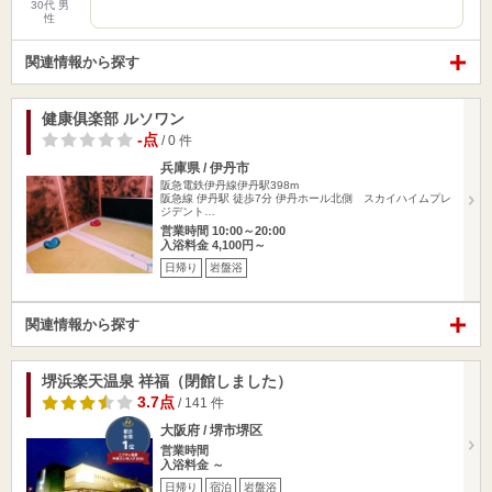
30代 男
性
関連情報から探す
健康俱楽部 ルソワン
-点
/ 0 件
兵庫県 / 伊丹市
阪急電鉄伊丹線伊丹駅398m
阪急線 伊丹駅 徒歩7分 伊丹ホール北側 スカイハイムプレ
ジデント…
営業時間 10:00～20:00
入浴料金 4,100円～
日帰り
岩盤浴
関連情報から探す
堺浜楽天温泉 祥福（閉館しました）
3.7点
/ 141 件
大阪府 / 堺市堺区
営業時間
入浴料金 ～
日帰り
宿泊
岩盤浴