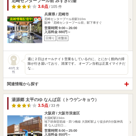
尼崎センタープール前 みずきの湯
3.6点
/ 105 件
兵庫県 / 尼崎市
尼崎センタープール前駅310m
阪神「尼崎センタープール前」駅下車すぐ
営業時間 9:00～26:00
入浴料金 880円～
日帰り
岩盤浴
週に２日はオールナイト営業をしているのに、とにかく館内の掃
除が行き届いており、清潔です。 オープン当初は正直イマイチだ
な…
40代 女
性
関連情報から探す
湯源郷 太平のゆ なんば店（トウゲンキョウ）
3.5点
/ 33 件
大阪府 / 大阪市浪速区
大国町駅234m
地下鉄御堂筋線・四つ橋線 大国町駅より徒歩約5分阪神高
速 なんば出口…
営業時間 8:00～25:00
入浴料金 850円～