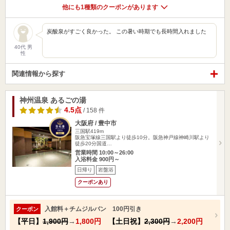
他にも1種類のクーポンがあります
炭酸泉がすごく良かった。 この暑い時期でも長時間入れました
40代 男
性
関連情報から探す
神州温泉 あるごの湯
4.5点
/ 158 件
大阪府 / 豊中市
三国駅419m
阪急宝塚線三国駅より徒歩10分。阪急神戸線神崎川駅より
徒歩20分国道…
営業時間 10:00～26:00
入浴料金 900円～
日帰り
岩盤浴
クーポンあり
入館料＋チムジルバン 100円引き
クーポン
【平日】
1,900円
→
1,800円
【土日祝】
2,300円
→
2,200円