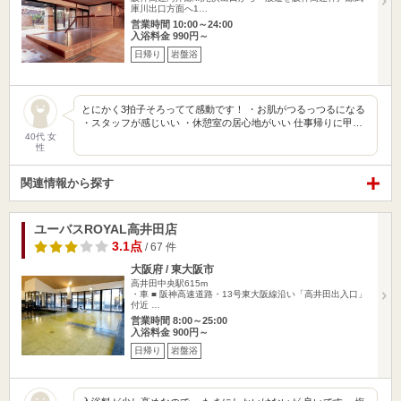
庫川出口方面へ1…
営業時間 10:00～24:00
入浴料金 990円～
日帰り
岩盤浴
とにかく3拍子そろってて感動です！ ・お肌がつるっつるになる
・スタッフが感じいい ・休憩室の居心地がいい 仕事帰りに甲…
40代 女
性
関連情報から探す
ユーバスROYAL高井田店
3.1点
/ 67 件
大阪府 / 東大阪市
高井田中央駅615m
・車 ■ 阪神高速道路・13号東大阪線沿い「高井田出入口」
付近 …
営業時間 8:00～25:00
入浴料金 900円～
日帰り
岩盤浴