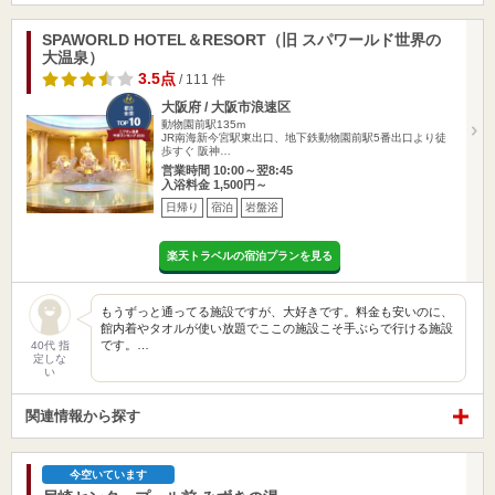
SPAWORLD HOTEL＆RESORT（旧 スパワールド世界の
大温泉）
3.5点
/ 111 件
大阪府 / 大阪市浪速区
動物園前駅135m
JR南海新今宮駅東出口、地下鉄動物園前駅5番出口より徒
歩すぐ 阪神…
営業時間 10:00～翌8:45
入浴料金 1,500円～
日帰り
宿泊
岩盤浴
楽天トラベルの宿泊プランを見る
もうずっと通ってる施設ですが、大好きです。料金も安いのに、
館内着やタオルが使い放題でここの施設こそ手ぶらで行ける施設
です。…
40代 指
定しな
い
関連情報から探す
今空いています