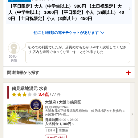
【平日限定】大人（中学生以上）
900円
【土日祝限定】大
人（中学生以上）
1000円
【平日限定】小人（3歳以上）
40
0円
【土日祝限定】小人（3歳以上）
450円
他にも5種類の電子チケットがあります
初めての利用でしたが、店員の方もわかりやすく説明してくださ
り 店内も綺麗でゆっくり過ごすことが出来ました
50代～
男性
関連情報から探す
鶴見緑地湯元 水春
3.4点
/ 77 件
大阪府 / 大阪市鶴見区
鶴見緑地駅226m
大阪市営地下鉄長堀鶴見緑地線 鶴見緑地駅から徒歩約３
分国道479号線…
営業時間 9:00～26:00
入浴料金 1,100円～
日帰り
岩盤浴
クーポンあり