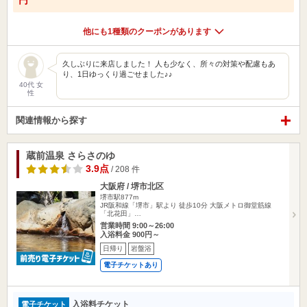
円
他にも1種類のクーポンがあります
久しぶりに来店しました！ 人も少なく、所々の対策や配慮もあ
り、1日ゆっくり過ごせました♪♪
40代 女
性
関連情報から探す
蔵前温泉 さらさのゆ
3.9点
/ 208 件
大阪府 / 堺市北区
堺市駅877m
JR阪和線「堺市」駅より 徒歩10分 大阪メトロ御堂筋線
「北花田」…
営業時間 9:00～26:00
入浴料金 900円～
日帰り
岩盤浴
電子チケットあり
入浴料チケット
電子チケット