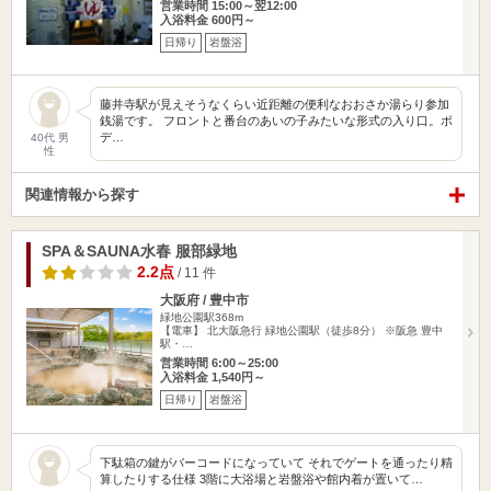
営業時間 15:00～翌12:00
入浴料金 600円～
日帰り
岩盤浴
藤井寺駅が見えそうなくらい近距離の便利なおおさか湯らり参加
銭湯です。 フロントと番台のあいの子みたいな形式の入り口。ボ
デ…
40代 男
性
関連情報から探す
SPA＆SAUNA水春 服部緑地
2.2点
/ 11 件
大阪府 / 豊中市
緑地公園駅368m
【電車】 北大阪急行 緑地公園駅（徒歩8分） ※阪急 豊中
駅・…
営業時間 6:00～25:00
入浴料金 1,540円～
日帰り
岩盤浴
下駄箱の鍵がバーコードになっていて それでゲートを通ったり精
算したりする仕様 3階に大浴場と岩盤浴や館内着が置いて…