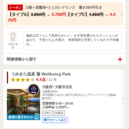
入館＋岩盤浴+ととのいドリンク 最大380円引き
クーポン
【タイプA】
3,860円
→
3,700円
【タイプC】
4,850円
→
4,4
70円
施設は広々として気持ちがいい。まず浴衣選びからテンションが
あがり、子供たちも大喜び。 休憩場所が充実しているので子供連
れ…
30代 女
性
関連情報から探す
うめきた温泉 蓮 Wellbeing Park
4.4点
/ 11 件
大阪府 / 大阪市北区
大阪駅283m
JR大阪駅うめきた地下口(B1F)よりグラングリーン大阪南
館 B1F…
営業時間 0:00～24:00
入浴料金 3,190円～
日帰り
岩盤浴
電子チケットあり