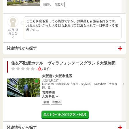
日帰り
岩盤浴
ここも何度も通ってる施設ですが、お風呂も岩盤浴も好きです。
お風呂だけさっと入る日もあれば岩盤浴も入れて一日中遊べる場
所です…
40代 指
定しな
い
関連情報から探す
住友不動産ホテル ヴィラフォンテーヌグランド大阪梅田
-点
/ 0 件
大阪府 / 大阪市北区
北新地駅527m
OsakaMetro御堂筋線「梅田」徒歩3分、阪神本線「大阪梅
田」徒…
営業時間
入浴料金 ～
宿泊
岩盤浴
楽天トラベルの宿泊プランを見る
関連情報から探す