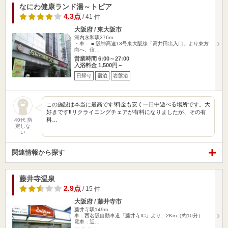
なにわ健康ランド湯～トピア
4.3点
/ 41 件
大阪府 / 東大阪市
河内永和駅376m
・車： ■ 阪神高速13号東大阪線「高井田出入口」より東方
向へ、信…
営業時間 6:00～27:00
入浴料金 1,500円～
日帰り
宿泊
岩盤浴
この施設は本当に最高です!料金も安く一日中遊べる場所です。大
好きです‼︎リクライニングチェアが有料になりましたが、その有
料…
40代 指
定しな
い
関連情報から探す
藤井寺温泉
2.9点
/ 15 件
大阪府 / 藤井寺市
藤井寺駅149m
車：西名阪自動車道「藤井寺IC」より、2Km（約10分）
電車：近…