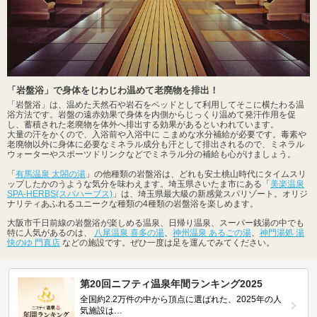
「岩盤浴」で身体をじわじわ温めて老廃物を排出！
「岩盤浴」は、温めた天然石や岩石をベッドとして利用してそこに横たわる温
浴方法です。岩盤の遠赤効果で身体を内側からじっくり温めて発汗作用を促
し、蓄積された老廃物を体外へ排出する効果があるといわれています。
大量の汗をかくので、入浴前や入浴中に こまめな水分補給が必要です。毒素や
老廃物以外に身体に必要なミネラル成分も汗として排出されるので、ミネラル
ウォーターやスポーツドリンクなどでミネラル分の補給も心がけましょう。
「
有馬温泉 太閤の湯
」の他種類の岩盤浴は、どれも安土桃山時代にタイムスリ
ップしたかのうような気分を味わえます。埼玉県さいたま市にある「
美楽温泉
SPA-HERBS(スパハーブス)
」は、埼玉県最大級の新感覚スパリゾート。オリジ
ナリティあふれるユニークな種類の4種類の岩盤浴を楽しめます。
大阪市千日前線の岩盤浴が楽しめる温泉、日帰り温泉、スーパー銭湯の中でも
特に人気があるのは、
八尾温泉 喜多の湯
、
神州温泉 あるごの湯
、
神門湯処 湯
快のゆ 門真店
などの施設です。ぜひ一度は足を運んでみてください。
第20回ニフティ温泉年間ランキング2025
全国約2.2万件の中から頂点に選ばれた、2025年の人
気施設は…