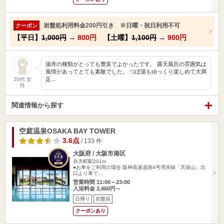
岩盤処利用料金200円引き ※日曜・祝日利用不可
クーポン
【平日】
1,000円
→
800円
【土曜】
1,100円
→
900円
湯舟の種類がとっても豊富でよかったです。 露天風呂の雰囲気は
風情があってとても素敵でした。 つぼ湯もゆっくり楽しめて大満
足…
20代 女
性
関連情報から探す
空庭温泉OSAKA BAY TOWER
3.6点
/ 133 件
大阪府 / 大阪市港区
弁天町駅201m
●お車をご利用の場合 阪神高速道路4号湾岸線「天保山」出
口より車で…
営業時間 11:00～23:00
入浴料金 2,460円～
日帰り
岩盤浴
クーポンあり