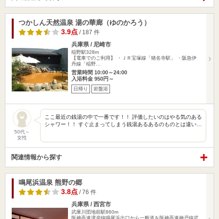
つかしん天然温泉 湯の華廊（ゆのかろう）
3.9点
/ 187 件
兵庫県 / 尼崎市
稲野駅328m
【電車でのご利用】 ・ＪＲ宝塚線「猪名寺駅」 ・阪急伊
丹線「稲野…
営業時間 10:00～24:00
入浴料金 950円～
日帰り
岩盤浴
ここ最近の銭湯の中で一番です！！ 評価したいのはやる気のある
シャワー！！ すぐ止まってしまう銭湯あるあるのものとは違い…
50代～
女性
関連情報から探す
鳴尾浜温泉 熊野の郷
3.8点
/ 76 件
兵庫県 / 西宮市
武庫川団地前駅860m
阪神高速湾岸線鳴尾浜出口から一般道を阪神高速神戸線武