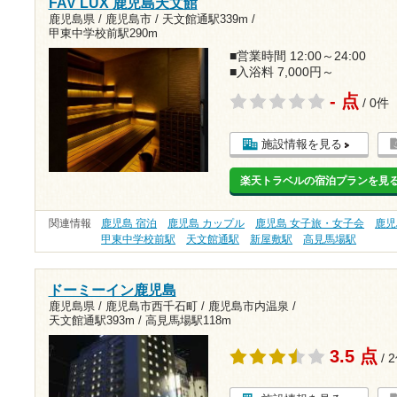
FAV LUX 鹿児島天文館
鹿児島県 / 鹿児島市 /
天文館通駅339m
/
甲東中学校前駅290m
■営業時間 12:00～24:00
■入浴料 7,000円～
- 点
/ 0件
施設情報を見る
楽天トラベルの宿泊プランを見
関連情報
鹿児島 宿泊
鹿児島 カップル
鹿児島 女子旅・女子会
鹿児
甲東中学校前駅
天文館通駅
新屋敷駅
高見馬場駅
ドーミーイン鹿児島
鹿児島県 / 鹿児島市西千石町 / 鹿児島市内温泉 /
天文館通駅393m
/
高見馬場駅118m
3.5 点
/ 