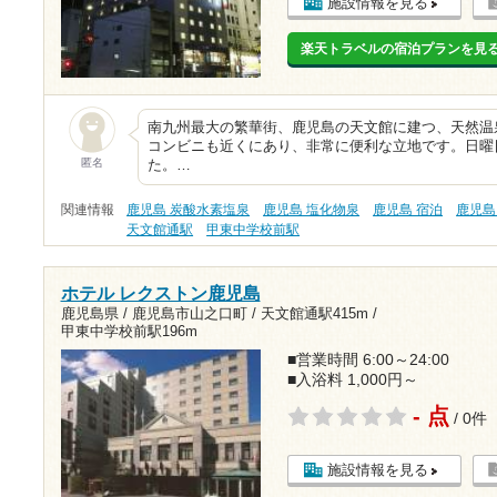
施設情報を見る
楽天トラベルの宿泊プランを見
南九州最大の繁華街、鹿児島の天文館に建つ、天然温
コンビニも近くにあり、非常に便利な立地です。日曜
匿名
た。…
関連情報
鹿児島 炭酸水素塩泉
鹿児島 塩化物泉
鹿児島 宿泊
鹿児島
天文館通駅
甲東中学校前駅
ホテル レクストン鹿児島
鹿児島県 / 鹿児島市山之口町 /
天文館通駅415m
/
甲東中学校前駅196m
■営業時間 6:00～24:00
■入浴料 1,000円～
- 点
/ 0件
施設情報を見る