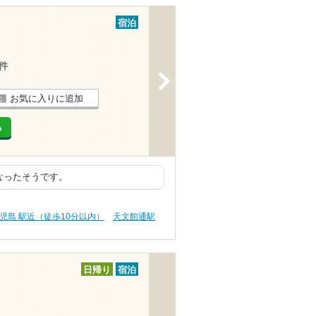
宿泊
1件
>
お気に入りに追加
る
なったそうです。
児島 駅近（徒歩10分以内）
天文館通駅
日帰り
宿泊