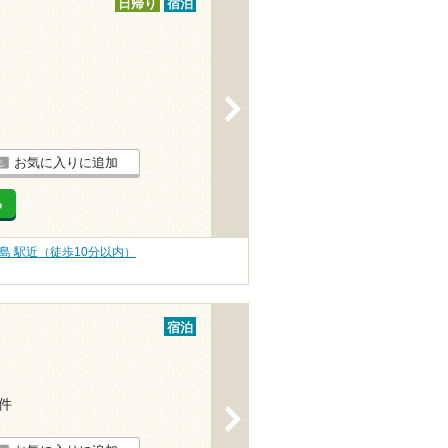
日帰り
宿泊
>
お気に入りに追加
る
島 駅近（徒歩10分以内）
宿泊
2件
>