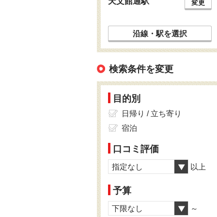
天文館通駅
変更
沿線・駅を選択
検索条件を変更
目的別
日帰り / 立ち寄り
宿泊
口コミ評価
指定なし
以上
予算
下限なし
～