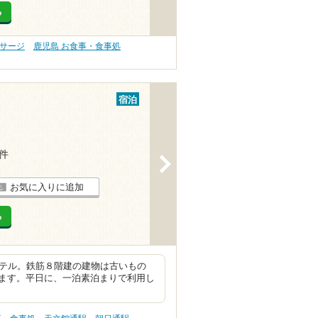
る
ッサージ
鹿児島 お食事・食事処
宿泊
3件
>
お気に入りに追加
る
ホテル。鉄筋８階建の建物は古いもの
ます。平日に、一泊素泊まりで利用し