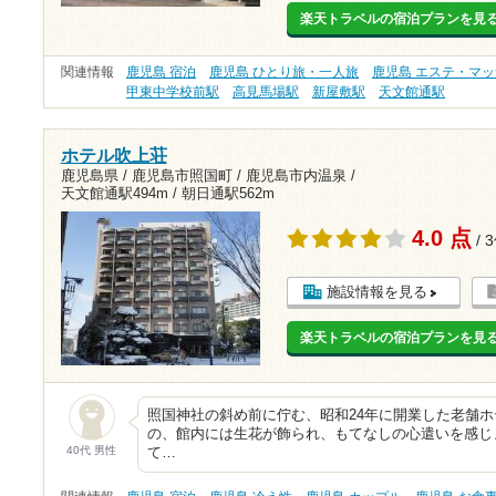
楽天トラベルの宿泊プランを見
関連情報
鹿児島 宿泊
鹿児島 ひとり旅・一人旅
鹿児島 エステ・マ
甲東中学校前駅
高見馬場駅
新屋敷駅
天文館通駅
ホテル吹上荘
鹿児島県 / 鹿児島市照国町 / 鹿児島市内温泉 /
天文館通駅494m
/
朝日通駅562m
4.0 点
/ 
施設情報を見る
楽天トラベルの宿泊プランを見
照国神社の斜め前に佇む、昭和24年に開業した老舗
の、館内には生花が飾られ、もてなしの心遣いを感じ
40代 男性
て…