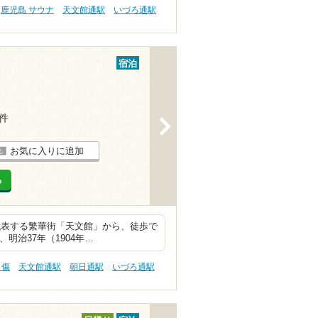
鹿児島 サウナ
天文館通駅
いづろ通駅
宿泊
1件
>
お気に入りに追加
る
代表する繁華街「天文館」から、徒歩で
明治37年（1904年…
り傷
天文館通駅
朝日通駅
いづろ通駅