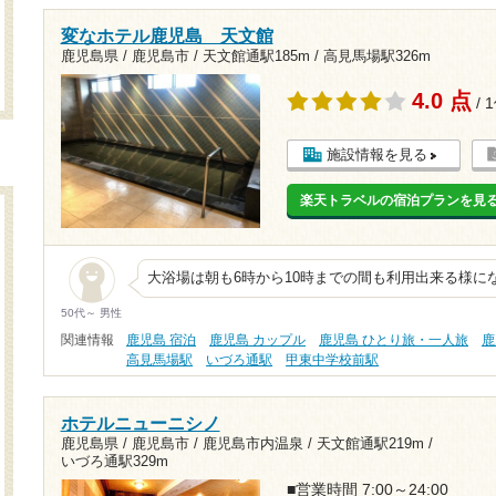
変なホテル鹿児島 天文館
鹿児島県 / 鹿児島市 /
天文館通駅185m
/
高見馬場駅326m
4.0 点
/ 
施設情報を見る
楽天トラベルの宿泊プランを見
大浴場は朝も6時から10時までの間も利用出来る様に
50代～ 男性
関連情報
鹿児島 宿泊
鹿児島 カップル
鹿児島 ひとり旅・一人旅
鹿
高見馬場駅
いづろ通駅
甲東中学校前駅
ホテルニューニシノ
鹿児島県 / 鹿児島市 / 鹿児島市内温泉 /
天文館通駅219m
/
いづろ通駅329m
■営業時間 7:00～24:00