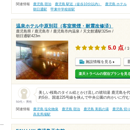
関連情報
鹿児島 宿泊
鹿児島 駅近（徒歩10分以内）
鹿児島 ホテル
朝日通駅
甲東中学校前駅
温泉ホテル中原別荘（客室禁煙・耐震改修済）
鹿児島県 / 鹿児島市 / 鹿児島市内温泉 /
天文館通駅325m
/
朝日通駅423m
5.0 点
/ 
施設情報を見る
楽天トラベルの宿泊プランを見
美しい桜島のタイル絵とかけ流しの琥珀湯 鹿児島を
約5分。国道225号線を挟んで中央公園の向かいに佇む、
50代～ 男性
関連情報
鹿児島 塩化物泉
鹿児島 宿泊
鹿児島 美肌の湯
鹿児島 切
高見馬場駅