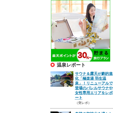
温泉レポート
サウナ＆露天が劇的進
化「極楽湯 羽生温
泉」！リニューアルで
登場のバレルサウナや
女性専用エリアをレポ
ート
（突レポ）