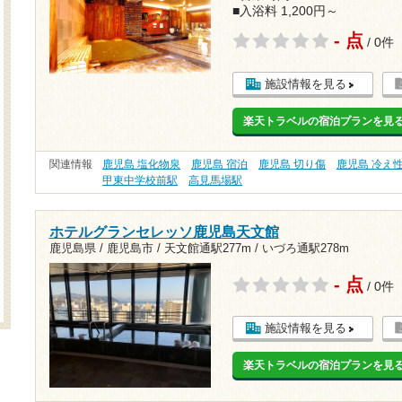
■入浴料 1,200円～
- 点
/ 0件
施設情報を見る
楽天トラベルの宿泊プランを見
関連情報
鹿児島 塩化物泉
鹿児島 宿泊
鹿児島 切り傷
鹿児島 冷え
甲東中学校前駅
高見馬場駅
ホテルグランセレッソ鹿児島天文館
鹿児島県 / 鹿児島市 /
天文館通駅277m
/
いづろ通駅278m
- 点
/ 0件
施設情報を見る
楽天トラベルの宿泊プランを見