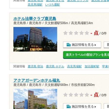
関連情報
鹿児島 宿泊
鹿児島 冷え性
鹿児島 カップル
鹿児島 お食
高見馬場駅
いづろ通駅
ホテル法華クラブ鹿児島
鹿児島県 / 鹿児島市 /
天文館通駅506m
/
高見馬場駅14m
- 点
/ 0件
施設情報を見る
楽天トラベルの宿泊プランを見
関連情報
鹿児島 宿泊
鹿児島 ホテル
高見馬場駅
加治屋町駅
甲東
アクアガーデンホテル福丸
鹿児島県 / 鹿児島市 /
天文館通駅669m
/
市役所前駅260m
- 点
/ 0件
施設情報を見る