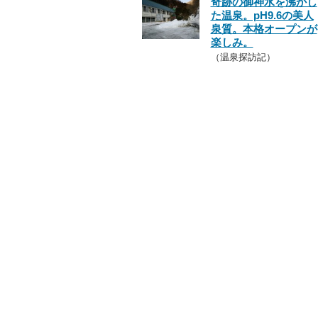
奇跡の御神水を沸かし
た温泉。pH9.6の美人
泉質。本格オープンが
楽しみ。
（温泉探訪記）