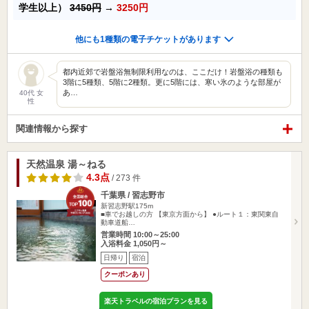
学生以上）
3450円
→
3250円
他にも1種類の電子チケットがあります
都内近郊で岩盤浴無制限利用なのは、ここだけ！岩盤浴の種類も
3階に5種類、5階に2種類。更に5階には、寒い氷のような部屋が
あ…
40代 女
性
関連情報から探す
天然温泉 湯～ねる
4.3点
/ 273 件
千葉県 / 習志野市
新習志野駅175m
■車でお越しの方 【東京方面から】 ●ルート１：東関東自
動車道船…
営業時間 10:00～25:00
入浴料金 1,050円～
日帰り
宿泊
クーポンあり
楽天トラベルの宿泊プランを見る