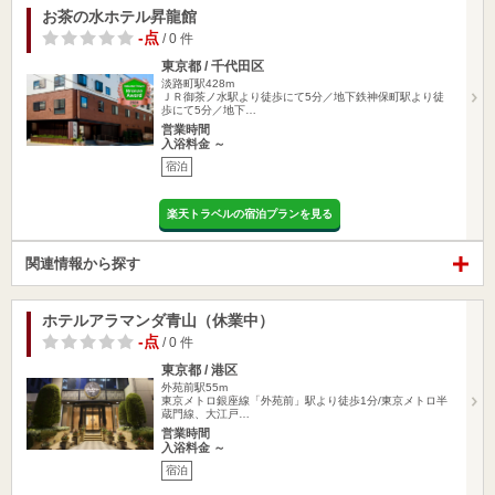
お茶の水ホテル昇龍館
-点
/ 0 件
東京都 / 千代田区
淡路町駅428m
ＪＲ御茶ノ水駅より徒歩にて5分／地下鉄神保町駅より徒
歩にて5分／地下…
営業時間
入浴料金 ～
宿泊
楽天トラベルの宿泊プランを見る
関連情報から探す
ホテルアラマンダ青山（休業中）
-点
/ 0 件
東京都 / 港区
外苑前駅55m
東京メトロ銀座線「外苑前」駅より徒歩1分/東京メトロ半
蔵門線、大江戸…
営業時間
入浴料金 ～
宿泊