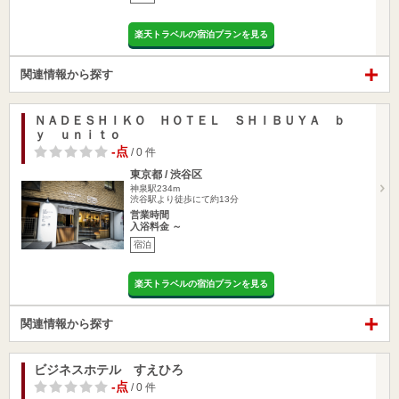
楽天トラベルの宿泊プランを見る
関連情報から探す
ＮＡＤＥＳＨＩＫＯ ＨＯＴＥＬ ＳＨＩＢＵＹＡ ｂ
ｙ ｕｎｉｔｏ
-点
/ 0 件
東京都 / 渋谷区
神泉駅234m
渋谷駅より徒歩にて約13分
営業時間
入浴料金 ～
宿泊
楽天トラベルの宿泊プランを見る
関連情報から探す
ビジネスホテル すえひろ
-点
/ 0 件