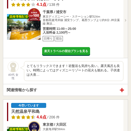
4.1点
/ 138 件
千葉県 / 浦安市
東京ディズニーシー・ステーション駅524m
首都高速湾岸線 浦安ランプ、葛西ランプより約6分 JR京葉
線 舞浜…
営業時間 11:00～25:00
入浴料金 2,100円～
日帰り
宿泊
楽天トラベルの宿泊プランを見る
とてもリラックスできます！岩盤浴も気持ち良い。露天風呂も良
い。時間によってはディズニーリゾートの花火も観れる。子供達
は大喜…
40代 女
性
関連情報から探す
今空いています
天然温泉平和島
4.6点
/ 206 件
東京都 / 大田区
大森海岸駅584m