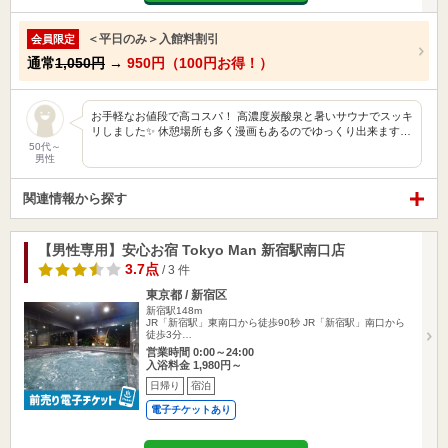
＜平日のみ＞入館料割引
会員限定
通常
1,050円
→
950円（100円お得！）
お手軽なお値段で高コスパ！ 高濃度炭酸泉と暑いサウナでスッキ
リしました✨ 休憩場所も多く漫画もあるのでゆっくり出来ます…
50代～
男性
関連情報から探す
【男性専用】安心お宿 Tokyo Man 新宿駅南口店
3.7点
/ 3 件
東京都 / 新宿区
新宿駅148m
JR「新宿駅」東南口から徒歩90秒 JR「新宿駅」南口から
徒歩3分…
営業時間 0:00～24:00
入浴料金 1,980円～
日帰り
宿泊
電子チケットあり