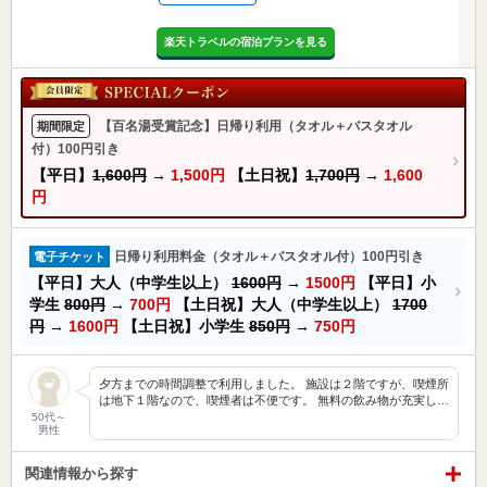
楽天トラベルの宿泊プランを見る
【百名湯受賞記念】日帰り利用（タオル＋バスタオル
期間限定
付）100円引き
【平日】
1,600円
→
1,500円
【土日祝】
1,700円
→
1,600
円
日帰り利用料金（タオル＋バスタオル付）100円引き
電子チケット
【平日】大人（中学生以上）
1600円
→
1500円
【平日】小
学生
800円
→
700円
【土日祝】大人（中学生以上）
1700
円
→
1600円
【土日祝】小学生
850円
→
750円
夕方までの時間調整で利用しました。 施設は２階ですが、喫煙所
は地下１階なので、喫煙者は不便です。 無料の飲み物が充実し…
50代～
男性
関連情報から探す