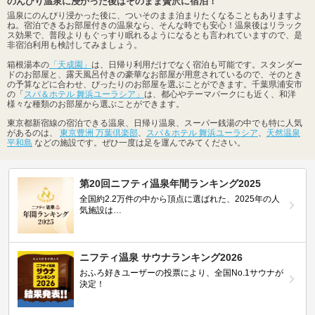
のんびり温泉に浸かった後はそのまま贅沢に宿泊！
温泉にのんびり浸かった後に、ついそのまま泊まりたくなることもありますよ
ね。宿泊できるお部屋付きの温泉なら、そんな時でも安心！温泉後はリラック
ス効果で、普段よりもぐっすり眠れるようになるとも言われていますので、是
非宿泊利用も検討してみましょう。
箱根湯本の
「天成園」
は、日帰り利用だけでなく宿泊も可能です。スタンダー
ドのお部屋と、露天風呂付きの豪華なお部屋が用意されているので、そのとき
の予算などに合わせ、ぴったりのお部屋を選ぶことができます。千葉県浦安市
の「
スパ＆ホテル 舞浜ユーラシア」
は、都心やテーマパークにも近く、和洋
様々な種類のお部屋から選ぶことができます。
東京都新宿線の宿泊できる温泉、日帰り温泉、スーパー銭湯の中でも特に人気
があるのは、
東京豊洲 万葉倶楽部
、
スパ＆ホテル 舞浜ユーラシア
、
天然温泉
平和島
などの施設です。ぜひ一度は足を運んでみてください。
第20回ニフティ温泉年間ランキング2025
全国約2.2万件の中から頂点に選ばれた、2025年の人
気施設は…
ニフティ温泉 サウナランキング2026
おふろ好きユーザーの投票により、全国No.1サウナが
決定！