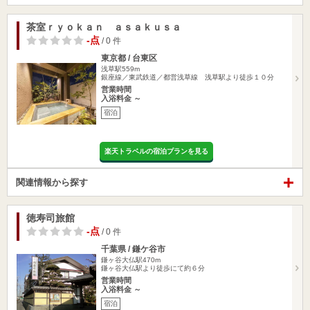
茶室ｒｙｏｋａｎ ａｓａｋｕｓａ
-点
/ 0 件
東京都 / 台東区
浅草駅559m
銀座線／東武鉄道／都営浅草線 浅草駅より徒歩１０分
営業時間
入浴料金 ～
宿泊
楽天トラベルの宿泊プランを見る
関連情報から探す
徳寿司旅館
-点
/ 0 件
千葉県 / 鎌ケ谷市
鎌ヶ谷大仏駅470m
鎌ヶ谷大仏駅より徒歩にて約６分
営業時間
入浴料金 ～
宿泊