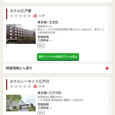
ホテル江戸屋
-点
/ 0 件
東京都 / 文京区
湯島駅311m
東京メトロ千代田線湯島駅5番出口から徒歩3分、東京メト
ロ銀座線末広町…
営業時間
入浴料金 ～
宿泊
楽天トラベルの宿泊プランを見る
関連情報から探す
ホテルシーサイド江戸川
-点
/ 0 件
東京都 / 江戸川区
葛西臨海公園駅260m
ＪＲ京葉線 葛西臨海公園駅から徒歩4分
営業時間
入浴料金 ～
宿泊