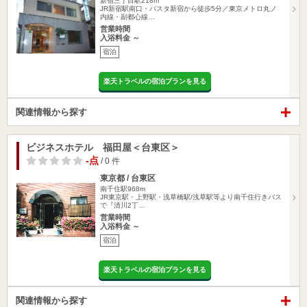
新宿三丁目駅218m
JR新宿駅南口・バスタ新宿から徒歩5分／東京メトロ丸ノ
内線・副都心線…
営業時間
入浴料金 ～
宿泊
楽天トラベルの宿泊プランを見る
関連情報から探す
ビジネスホテル 福田屋＜台東区＞
-点
/ 0 件
東京都 / 台東区
南千住駅968m
JR東京駅・上野駅・浅草橋駅/浅草駅等より南千住行きバス
で『清川2丁…
営業時間
入浴料金 ～
宿泊
楽天トラベルの宿泊プランを見る
関連情報から探す