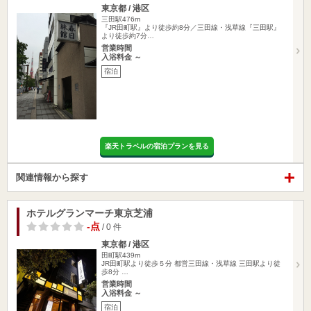
東京都 / 港区
三田駅476m
『JR田町駅』より徒歩約8分／三田線・浅草線『三田駅』
より徒歩約7分…
営業時間
入浴料金 ～
宿泊
楽天トラベルの宿泊プランを見る
関連情報から探す
ホテルグランマーチ東京芝浦
-点
/ 0 件
東京都 / 港区
田町駅439m
JR田町駅より徒歩５分 都営三田線・浅草線 三田駅より徒
歩8分 …
営業時間
入浴料金 ～
宿泊