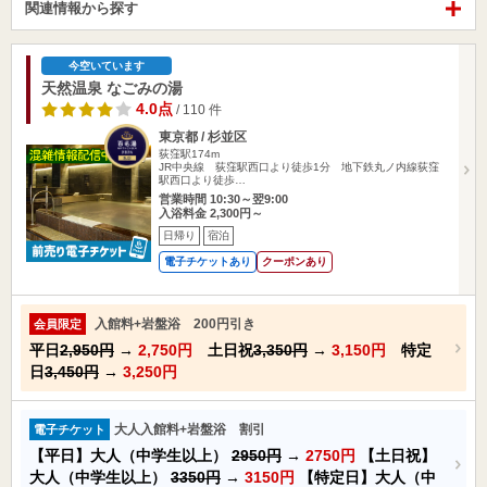
関連情報から探す
今空いています
天然温泉 なごみの湯
4.0点
/ 110 件
東京都 / 杉並区
荻窪駅174m
JR中央線 荻窪駅西口より徒歩1分 地下鉄丸ノ内線荻窪
駅西口より徒歩…
営業時間 10:30～翌9:00
入浴料金 2,300円～
日帰り
宿泊
電子チケットあり
クーポンあり
入館料+岩盤浴 200円引き
会員限定
平日
2,950円
→
2,750円
土日祝
3,350円
→
3,150円
特定
日
3,450円
→
3,250円
大人入館料+岩盤浴 割引
電子チケット
【平日】大人（中学生以上）
2950円
→
2750円
【土日祝】
大人（中学生以上）
3350円
→
3150円
【特定日】大人（中