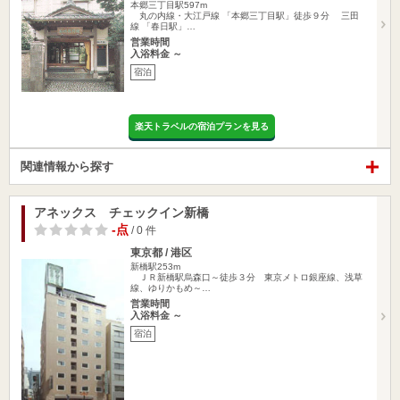
本郷三丁目駅597m
丸の内線・大江戸線 「本郷三丁目駅」徒歩９分 三田
線 「春日駅」…
営業時間
入浴料金 ～
宿泊
楽天トラベルの宿泊プランを見る
関連情報から探す
アネックス チェックイン新橋
-点
/ 0 件
東京都 / 港区
新橋駅253m
ＪＲ新橋駅烏森口～徒歩３分 東京メトロ銀座線、浅草
線、ゆりかもめ～…
営業時間
入浴料金 ～
宿泊