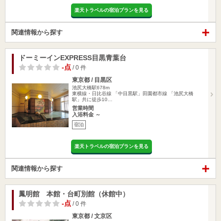
楽天トラベルの宿泊プランを見る
関連情報から探す
ドーミーインEXPRESS目黒青葉台
-点
/ 0 件
東京都 / 目黒区
池尻大橋駅678m
東横線・日比谷線 「中目黒駅」田園都市線 「池尻大橋
駅」共に徒歩10…
営業時間
入浴料金 ～
宿泊
楽天トラベルの宿泊プランを見る
関連情報から探す
鳳明館 本館・台町別館（休館中）
-点
/ 0 件
東京都 / 文京区