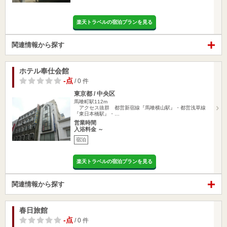
楽天トラベルの宿泊プランを見る
関連情報から探す
ホテル奉仕会館
-点
/ 0 件
東京都 / 中央区
馬喰町駅112m
アクセス抜群 都営新宿線『馬喰横山駅』・都営浅草線
『東日本橋駅』・…
営業時間
入浴料金 ～
宿泊
楽天トラベルの宿泊プランを見る
関連情報から探す
春日旅館
-点
/ 0 件