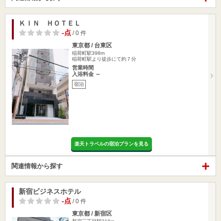
ＫＩＮ ＨＯＴＥＬ
-点
/ 0 件
東京都 / 台東区
稲荷町駅398m
稲荷町駅より徒歩にて約７分
営業時間
入浴料金 ～
宿泊
楽天トラベルの宿泊プランを見る
関連情報から探す
新宿ビジネスホテル
-点
/ 0 件
東京都 / 新宿区