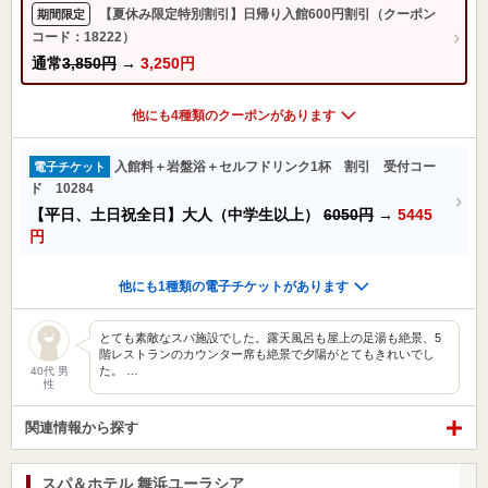
【夏休み限定特別割引】日帰り入館600円割引（クーポン
期間限定
コード：18222）
通常
3,850円
→
3,250円
他にも4種類のクーポンがあります
入館料＋岩盤浴＋セルフドリンク1杯 割引 受付コー
電子チケット
ド 10284
【平日、土日祝全日】大人（中学生以上）
6050円
→
5445
円
他にも1種類の電子チケットがあります
とても素敵なスパ施設でした。露天風呂も屋上の足湯も絶景、5
階レストランのカウンター席も絶景で夕陽がとてもきれいでし
た。 …
40代 男
性
関連情報から探す
スパ＆ホテル 舞浜ユーラシア