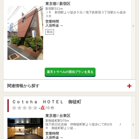
東京都 / 新宿区
新宿駅311m
ＪＲ 新宿駅より徒歩５分／地下鉄新宿３丁目駅から徒歩
３分
営業時間
入浴料金 ～
宿泊
楽天トラベルの宿泊プランを見る
関連情報から探す
Ｃｏｔｏｈａ ＨＯＴＥＬ 御徒町
-点
/ 0 件
東京都 / 台東区
新御徒町駅370m
地下鉄日比谷線 仲御徒町駅より徒歩にて約2分 Ｊ
Ｒ 御徒町駅より徒…
営業時間
入浴料金 ～