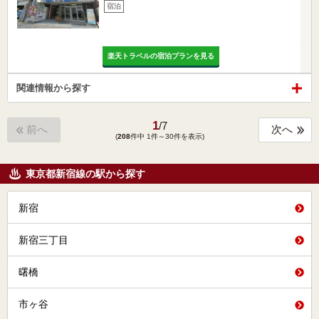
宿泊
楽天トラベルの宿泊プランを見る
関連情報から探す
1
/
7
前へ
次へ
(
208
件中 1件～30件を表示)
東京都新宿線の駅から探す
新宿
新宿三丁目
曙橋
市ヶ谷