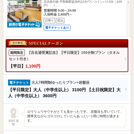
京浜急行線 平和島駅徒歩約12分/ワンコインバス3分（100
円）、Ｊ…
営業時間 0:00～24:00
入浴料金 2,400円～
日帰り
宿泊
電子チケットあり
【百名湯受賞記念】【平日限定】100分制プラン（タオル
期間限定
セット付き）
【平日】
1,100円
大人7時間制ゆったりプラン+岩盤浴
電子チケット
【平日限定】大人（中学生以上）
3100円
【土日祝限定】大
人（中学生以上）
3600円
ロウリュウサウナがとても良かったです。 岩盤浴も空いていて、
携帯見ながらゴロゴロしていたらあっという間に時間が過ぎま
す。
30代 女
性