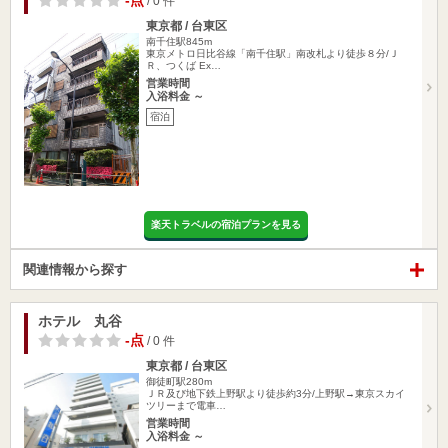
-点
/ 0 件
東京都 / 台東区
南千住駅845m
東京メトロ日比谷線「南千住駅」南改札より徒歩８分/Ｊ
Ｒ、つくば Ex…
営業時間
入浴料金 ～
宿泊
楽天トラベルの宿泊プランを見る
関連情報から探す
ホテル 丸谷
-点
/ 0 件
東京都 / 台東区
御徒町駅280m
ＪＲ及び地下鉄上野駅より徒歩約3分/上野駅→東京スカイ
ツリーまで電車…
営業時間
入浴料金 ～