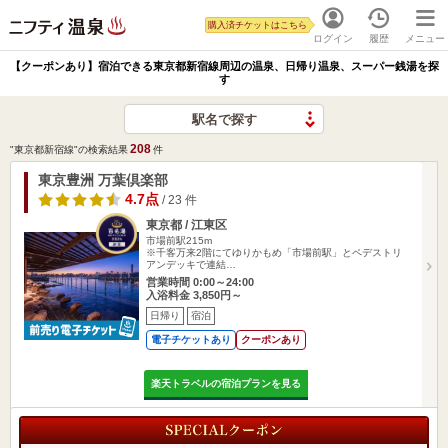
購入済チケットはこちら
ログイン
履歴
メニュー
【クーポンあり】宿泊できる東京都新宿線周辺の温泉、日帰り温泉、スーパー銭湯を探
す
駅名で探す
208
"東京都新宿線"の検索結果
件
東京豊洲 万葉倶楽部
4.7点
/ 23 件
東京都 / 江東区
市場前駅215m
※千客万来2階にてゆりかもめ「市場前駅」とペデストリ
アンデッキで連結…
営業時間 0:00～24:00
入浴料金 3,850円～
日帰り
宿泊
電子チケットあり
クーポンあり
楽天トラベルの宿泊プランを見る