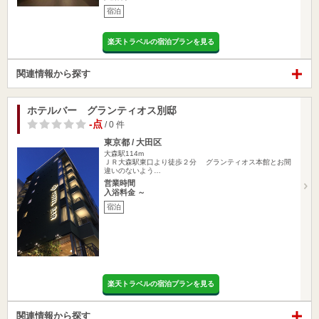
宿泊
楽天トラベルの宿泊プランを見る
関連情報から探す
ホテルバー グランティオス別邸
-点
/ 0 件
東京都 / 大田区
大森駅114m
ＪＲ大森駅東口より徒歩２分 グランティオス本館とお間
違いのないよう…
営業時間
入浴料金 ～
宿泊
楽天トラベルの宿泊プランを見る
関連情報から探す