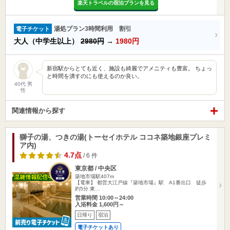
楽天トラベルの宿泊プランを見る
湯処プラン3時間利用 割引
電子チケット
大人（中学生以上）
2980円
→
1980円
新宿駅からとても近く、施設も綺麗でアメニティも豊富。 ちょっ
と時間を潰すのにも使えるのか良い。
40代 男
性
関連情報から探す
獅子の湯、つきの湯(トーセイホテル ココネ築地銀座プレミ
ア内)
4.7点
/ 6 件
東京都 / 中央区
築地市場駅407m
【電車】 都営大江戸線『築地市場』駅 A1番出口 徒歩
約5分 東…
営業時間 10:00～24:00
入浴料金 1,600円～
日帰り
宿泊
電子チケットあり