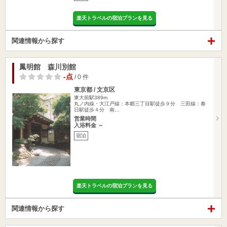
楽天トラベルの宿泊プランを見る
関連情報から探す
鳳明館 森川別館
-点
/ 0 件
東京都 / 文京区
東大前駅389m
丸ノ内線・大江戸線：本郷三丁目駅徒歩９分 三田線：春
日駅徒歩４分 南…
営業時間
入浴料金 ～
宿泊
楽天トラベルの宿泊プランを見る
関連情報から探す