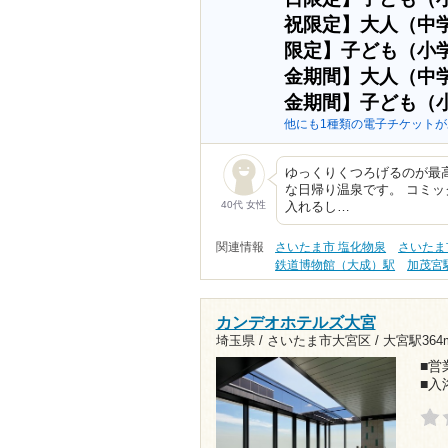
祝限定】大人（中
限定】子ども（小
金期間】大人（中
金期間】子ども（
他にも1種類の電子チケットが
ゆっくりくつろげるのが最
な日帰り温泉です。 コミッ
40代 女性
入れるし…
関連情報
さいたま市 塩化物泉
さいたま
鉄道博物館（大成）駅
加茂宮
カンデオホテルズ大宮
埼玉県 / さいたま市大宮区 /
大宮駅364
■営業
■入