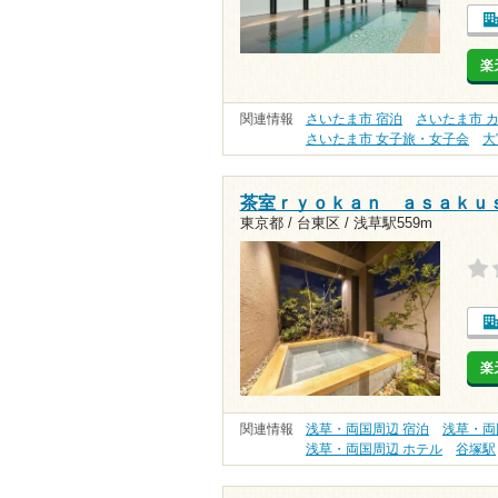
楽
関連情報
さいたま市 宿泊
さいたま市 
さいたま市 女子旅・女子会
大
茶室ｒｙｏｋａｎ ａｓａｋｕ
東京都 / 台東区 /
浅草駅559m
楽
関連情報
浅草・両国周辺 宿泊
浅草・両
浅草・両国周辺 ホテル
谷塚駅