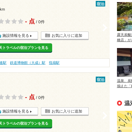
宿泊
km
- 点
/ 0件
>
露天炭酸
施設情報を見る
お気に入りに追加
橋店」が
天トラベルの宿泊プランを見る
進駅
鉄道博物館（大成）駅
指扇駅
宿泊
温泉、炭
揃えた「
- 点
/ 0件
温
施設情報を見る
お気に入りに追加
>
天トラベルの宿泊プランを見る