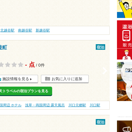
北越谷駅
南越谷駅
新越谷駅
徒町
宿泊
- 点
/ 0件
>
施設情報を見る
お気に入りに追加
天トラベルの宿泊プランを見る
国周辺 ホテル
浅草・両国周辺 露天風呂
川口元郷駅
川口駅
宿泊