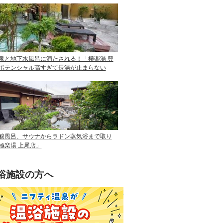
泉と地下水風呂に満たされる！「極楽湯 豊
ポテンシャル高すぎて長湯が止まらない
酸風呂、サウナからラドン蒸気浴まで取り
極楽湯 上尾店」
浴施設の方へ
ニフティ温泉を使って手軽に集