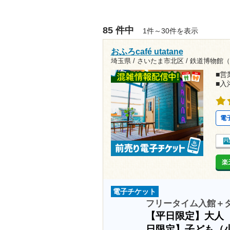
85 件中
1件～30件を表示
おふろcafé utatane
埼玉県 / さいたま市北区 /
鉄道博物館（
■営業
■入
電
楽
電子チケット
フリータイム入館＋
【平日限定】大人
日限定】子ども（