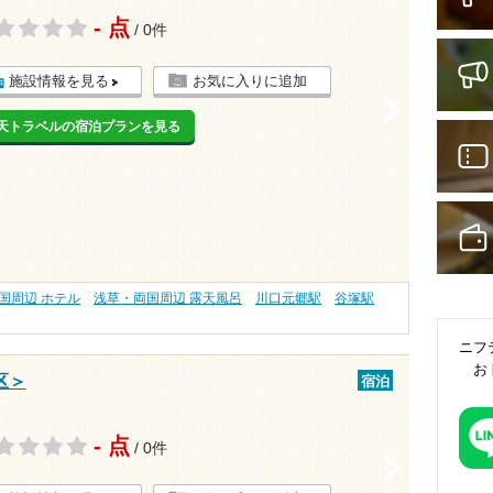
- 点
/ 0件
施設情報を見る
お気に入りに追加
>
天トラベルの宿泊プランを見る
国周辺 ホテル
浅草・両国周辺 露天風呂
川口元郷駅
谷塚駅
ニフ
お
区＞
宿泊
- 点
/ 0件
>