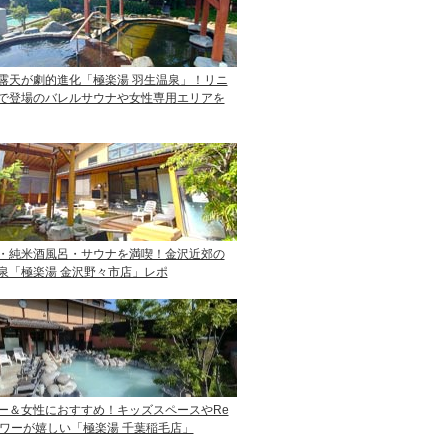
露天が劇的進化「極楽湯 羽生温泉」！リニ
で登場のバレルサウナや女性専用エリアを
・純米酒風呂・サウナを満喫！金沢近郊の
泉「極楽湯 金沢野々市店」レポ
ー＆女性におすすめ！キッズスペースやRe
ャワーが嬉しい「極楽湯 千葉稲毛店」