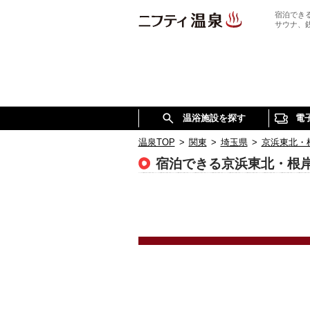
宿泊でき
サウナ、
温浴施設を探す
電
温泉TOP
>
関東
>
埼玉県
>
京浜東北・
宿泊できる京浜東北・根