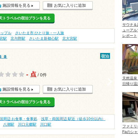
施設情報を見る
お気に入りに追加
天トラベルの宿泊プランを見る
サウナ＆
ューアル
カップル
さいたま市 ひとり旅・一人旅
レポート
宮駅
北与野駅
さいたま新都心駅
北大宮駅
ｓａ
宿泊
- 点
/ 0件
天然温泉
>
日帰り温
施設情報を見る
お気に入りに追加
天トラベルの宿泊プランを見る
国周辺 お食事・食事処
浅草・両国周辺 駅近（徒歩10分以内）
八潮駅
川口元郷駅
川口駅
ファミリ
Faのシ