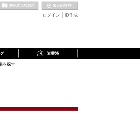
お気に入りの温泉
最近の履歴
ログイン
ID作成
グ
岩盤浴
湯を探す