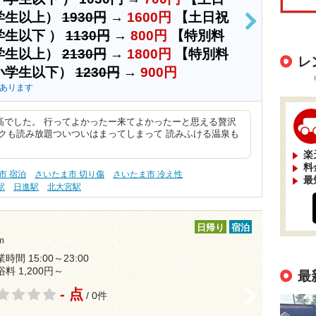
学生以上）
1930円
→
1600円
【土日祝
>
学生以下 ）
1130円
→
800円
【特別料
学生以上）
2130円
→
1800円
【特別料
レ
小学生以下）
1230円
→
900円
あります
高でした。 行ってよかったー来てよかったーと思える贅沢
クも読み放題ついついはまってしまって 読みふける温泉も
楽
料
市 宿泊
さいたま市 切り傷
さいたま市 冷え性
最
駅
日進駅
北大宮駅
日帰り
宿泊
m
時間 15:00～23:00
浴料 1,200円～
最
- 点
>
/ 0件