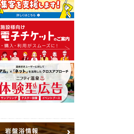
温泉・日帰り温泉・スーパー銭
広告出稿のご案内