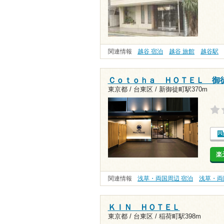
関連情報
越谷 宿泊
越谷 旅館
越谷駅
Ｃｏｔｏｈａ ＨＯＴＥＬ 御
東京都 / 台東区 /
新御徒町駅370m
楽
関連情報
浅草・両国周辺 宿泊
浅草・両
ＫＩＮ ＨＯＴＥＬ
東京都 / 台東区 /
稲荷町駅398m