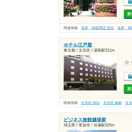
楽
関連情報
浅草・両国周辺 宿泊
浅草・両
ホテル江戸屋
東京都 / 文京区 /
湯島駅311m
楽
関連情報
文京区 宿泊
文京区 旅館
文京
ビジネス旅館越後家
埼玉県 / 草加市 /
谷塚駅325m