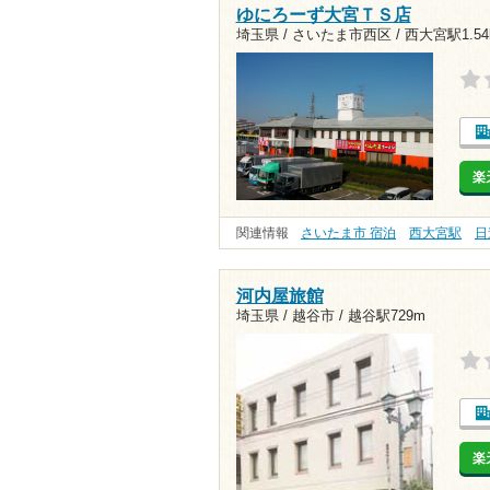
ゆにろーず大宮ＴＳ店
埼玉県 / さいたま市西区 /
西大宮駅1.54
楽
関連情報
さいたま市 宿泊
西大宮駅
日
河内屋旅館
埼玉県 / 越谷市 /
越谷駅729m
楽