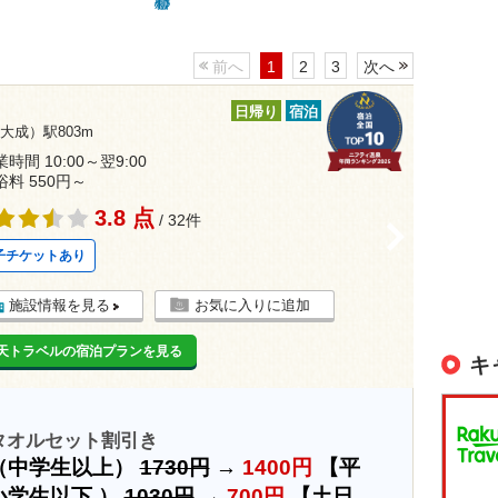
前へ
1
2
3
次へ
日帰り
宿泊
大成）駅803m
時間 10:00～翌9:00
浴料 550円～
3.8 点
/ 32件
>
子チケットあり
施設情報を見る
お気に入りに追加
天トラベルの宿泊プランを見る
キ
タオルセット割引き
（中学生以上）
1730円
→
1400円
【平
小学生以下 ）
1030円
→
700円
【土日