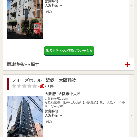
営業時間
入浴料金 ～
宿泊
楽天トラベルの宿泊プランを見る
関連情報から探す
フォーズホテル 近鉄 大阪難波
-点
/ 0 件
大阪府 / 大阪市中央区
大阪難波駅102m
近鉄難波線、阪神なんば線【大阪難波】駅、 大阪メトロ各
線【なんば駅】…
営業時間
入浴料金 ～
宿泊