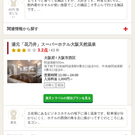
もうずっと通ってる施設ですが、大好きです。料金も安いのに、
館内着やタオルが使い放題でここの施設こそ手ぶらで行ける施設
です。…
40代 指
定しな
い
関連情報から探す
湯元「花乃井」スーパーホテル大阪天然温泉
3.2点
/ 43 件
大阪府 / 大阪市西区
阿波座駅500m
地下鉄千日前線阿波座駅9番出口徒歩5分、中央線阿波座駅
3番出口徒歩8…
営業時間 11:00～24:00
入浴料金 1,000円～
日帰り
宿泊
楽天トラベルの宿泊プランを見る
土佐堀にあるビジネスホテルの地下に涌く温泉です。駐車場が分
かりにくく、ホテルの西側の角を左に曲がってすぐのところにあ
るゴン…
匿名