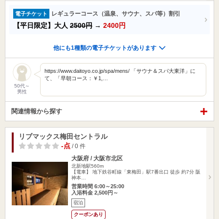
レギュラーコース（温泉、サウナ、スパ等）割引
電子チケット
【平日限定】大人
2500円
→
2400円
他にも1種類の電子チケットがあります
https://www.daitoyo.co.jp/spa/mens/ 「サウナ＆スパ大東洋」に
て、「早朝コース：￥1,…
50代～
男性
関連情報から探す
リブマックス梅田セントラル
-点
/ 0 件
大阪府 / 大阪市北区
北新地駅560m
【電車】 地下鉄谷町線「東梅田」駅7番出口 徒歩 約7分 阪
神本…
営業時間 6:00～25:00
入浴料金 2,500円～
宿泊
クーポンあり