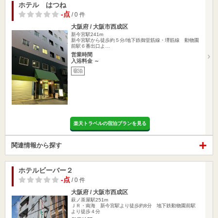
ホテル はつね
-点
/ 0 件
大阪府 / 大阪市西成区
新今宮駅241m
新今宮駅から徒歩約５分/地下鉄御堂筋線・堺筋線 動物園
前駅６番出口よ…
営業時間
入浴料金 ～
宿泊
楽天トラベルの宿泊プランを見る
関連情報から探す
ホテルビーバー２
-点
/ 0 件
大阪府 / 大阪市西成区
萩ノ茶屋駅251m
ＪＲ・南海 新今宮駅より徒歩約8分 地下鉄動物園前駅
より徒歩４分