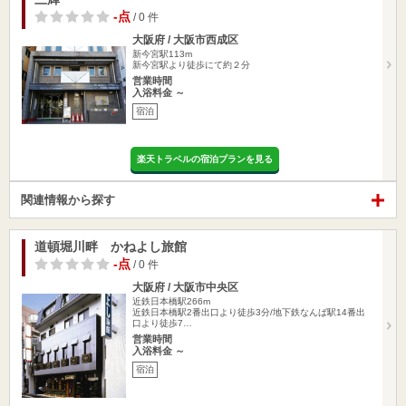
-点
/ 0 件
大阪府 / 大阪市西成区
新今宮駅113m
新今宮駅より徒歩にて約２分
営業時間
入浴料金 ～
宿泊
楽天トラベルの宿泊プランを見る
関連情報から探す
道頓堀川畔 かねよし旅館
-点
/ 0 件
大阪府 / 大阪市中央区
近鉄日本橋駅266m
近鉄日本橋駅2番出口より徒歩3分/地下鉄なんば駅14番出
口より徒歩7…
営業時間
入浴料金 ～
宿泊