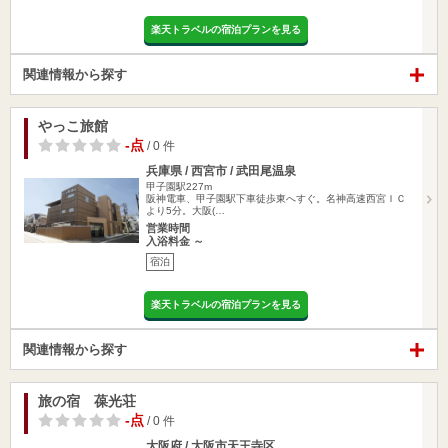
楽天トラベルの宿泊プランを見る
関連情報から探す
やっこ旅館
-点
/ 0 件
兵庫県 / 西宮市 / 武田尾温泉
甲子園駅227m
阪神電車、甲子園駅下車徒歩東へすぐ。名神高速西宮ＩＣ
より5分。大阪(…
営業時間
入浴料金 ～
宿泊
楽天トラベルの宿泊プランを見る
関連情報から探す
旅の宿 葆光荘
-点
/ 0 件
大阪府 / 大阪市天王寺区