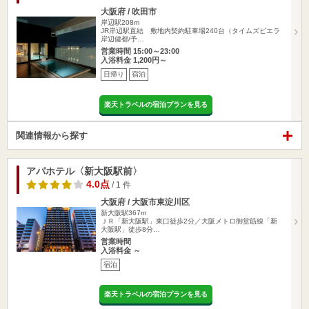
大阪府 / 吹田市
岸辺駅208m
JR岸辺駅直結 敷地内契約駐車場240台（タイムズビエラ
岸辺健都/予…
営業時間 15:00～23:00
入浴料金 1,200円～
日帰り
宿泊
楽天トラベルの宿泊プランを見る
関連情報から探す
アパホテル〈新大阪駅前〉
4.0点
/ 1 件
大阪府 / 大阪市東淀川区
新大阪駅367m
ＪＲ「新大阪駅」東口徒歩2分／大阪メトロ御堂筋線「新
大阪駅」徒歩8分…
営業時間
入浴料金 ～
宿泊
楽天トラベルの宿泊プランを見る