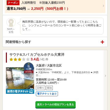
入浴料割引 ※別途入湯税150円
クーポン
通常
2,750円
→
2,250円（500円お得！）
梅田界隈に温泉がないので、環状線に一駅乗ってたまにこちら
に。 シンフォニーホールでのコンサート前にゆっくり時間を過ご
して…
50代～
女性
関連情報から探す
サウナ&スパ カプセルホテル大東洋
3.4点
/ 41 件
大阪府 / 大阪市北区
中崎町駅280m
■ 大阪Metro「中崎町駅」より、下車後徒歩約5分 ■ JR西
日…
営業時間 12:00～翌10:00
入浴料金 1,600円～
日帰り
宿泊
電子チケットあり
楽天トラベルの宿泊プランを見る