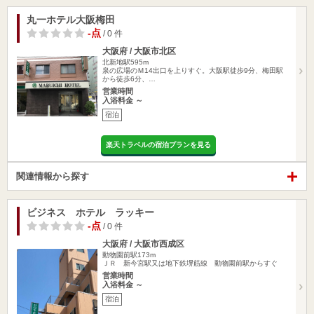
丸一ホテル大阪梅田
-点
/ 0 件
大阪府 / 大阪市北区
北新地駅595m
泉の広場のＭ14出口を上りすぐ。大阪駅徒歩9分、梅田駅
から徒歩6分、…
営業時間
入浴料金 ～
宿泊
楽天トラベルの宿泊プランを見る
関連情報から探す
ビジネス ホテル ラッキー
-点
/ 0 件
大阪府 / 大阪市西成区
動物園前駅173m
ＪＲ 新今宮駅又は地下鉄堺筋線 動物園前駅からすぐ
営業時間
入浴料金 ～
宿泊