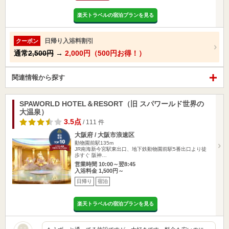
楽天トラベルの宿泊プランを見る
日帰り入浴料割引
クーポン
通常
2,500円
→
2,000円（500円お得！）
関連情報から探す
SPAWORLD HOTEL＆RESORT（旧 スパワールド世界の
大温泉）
3.5点
/ 111 件
大阪府 / 大阪市浪速区
動物園前駅135m
JR南海新今宮駅東出口、地下鉄動物園前駅5番出口より徒
歩すぐ 阪神…
営業時間 10:00～翌8:45
入浴料金 1,500円～
日帰り
宿泊
楽天トラベルの宿泊プランを見る