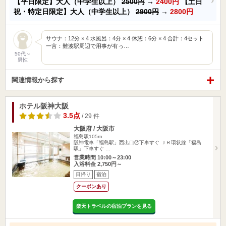
【平日限定】大人（中学生以上）
2500円
→
2400円
【土日
祝・特定日限定】大人（中学生以上）
2900円
→
2800円
サウナ：12分 × 4 水風呂：4分 × 4 休憩：6分 × 4 合計：4セット
一言：難波駅周辺で用事が有っ…
50代～
男性
関連情報から探す
ホテル阪神大阪
3.5点
/ 29 件
大阪府 / 大阪市
福島駅105m
阪神電車「福島駅」西出口②下車すぐ ＪＲ環状線「福島
駅」下車すぐ …
営業時間 10:00～23:00
入浴料金 2,750円～
日帰り
宿泊
クーポンあり
楽天トラベルの宿泊プランを見る