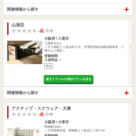
関連情報から探す
山清荘
-点
/ 0 件
大阪府 / 八尾市
八尾駅361m
ＪＲ八尾駅より徒歩約５分、天理吹田線/近畿自動車道 八
尾ICより車約…
営業時間
入浴料金 ～
宿泊
楽天トラベルの宿泊プランを見る
関連情報から探す
アクティブ・スクウェア・大東
-点
/ 0 件
大阪府 / 大東市
野崎駅266m
ＪＲ学研都市線 野崎駅より徒歩にて約５分
営業時間