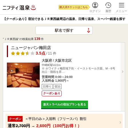
購入済チケットはこちら
ログイン
履歴
メニュー
【クーポンあり】宿泊できるＪＲ東西線周辺の温泉、日帰り温泉、スーパー銭湯を探す
駅名で探す
139
"ＪＲ東西線"の検索結果
件
ニュージャパン梅田店
3.5点
/ 11 件
大阪府 / 大阪市北区
中崎町駅422m
※ ホワイティ梅田地下街・イーストモール方面、M－6号
出口・階段を昇…
営業時間 0:00～24:00
入浴料金 1,900円～
日帰り
宿泊
クーポンあり
楽天トラベルの宿泊プランを見る
＜平日のみ＞入浴料（フリースパ）割引
クーポン
通常
2,700円
→
2,600円（100円お得！）