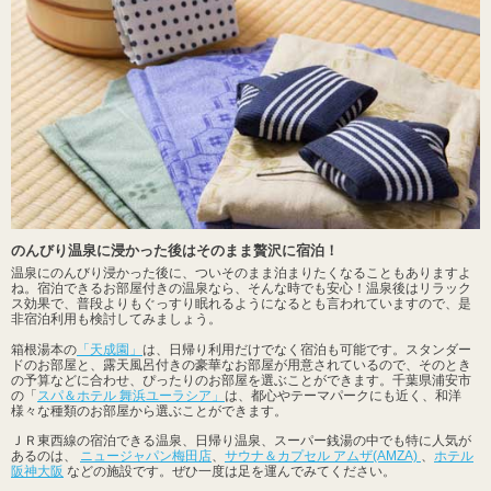
のんびり温泉に浸かった後はそのまま贅沢に宿泊！
温泉にのんびり浸かった後に、ついそのまま泊まりたくなることもありますよ
ね。宿泊できるお部屋付きの温泉なら、そんな時でも安心！温泉後はリラック
ス効果で、普段よりもぐっすり眠れるようになるとも言われていますので、是
非宿泊利用も検討してみましょう。
箱根湯本の
「天成園」
は、日帰り利用だけでなく宿泊も可能です。スタンダー
ドのお部屋と、露天風呂付きの豪華なお部屋が用意されているので、そのとき
の予算などに合わせ、ぴったりのお部屋を選ぶことができます。千葉県浦安市
の「
スパ＆ホテル 舞浜ユーラシア」
は、都心やテーマパークにも近く、和洋
様々な種類のお部屋から選ぶことができます。
ＪＲ東西線の宿泊できる温泉、日帰り温泉、スーパー銭湯の中でも特に人気が
あるのは、
ニュージャパン梅田店
、
サウナ＆カプセル アムザ(AMZA)
、
ホテル
阪神大阪
などの施設です。ぜひ一度は足を運んでみてください。