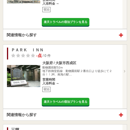
入浴料金 ～
宿泊
楽天トラベルの宿泊プランを見る
関連情報から探す
ＰＡＲＫ ＩＮＮ
-点
/ 0 件
大阪府 / 大阪市西成区
動物園前駅52m
地下鉄御堂筋線 動物園前駅２番出口より徒歩にて２
分！！JR、南海の駅…
営業時間
入浴料金 ～
宿泊
楽天トラベルの宿泊プランを見る
関連情報から探す
三輝