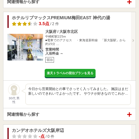
関連情報から探す
ホテルリブマックスPREMIUM梅田EAST 神代の湯
3.5点
/ 2 件
大阪府 / 大阪市北区
中崎町駅225m
■電車でのアクセス ・東海道新幹線 「新大阪駅」から
約15分 …
営業時間
入浴料金 ～
宿泊
楽天トラベルの宿泊プランを見る
今日から営業開始との事でさっそく入ってみました。 施設はまだ
新しいのできれいでよかったです。 サウナが好きなのでこれか…
30代 男
性
関連情報から探す
カンデオホテルズ大阪岸辺
-点
/ 0 件