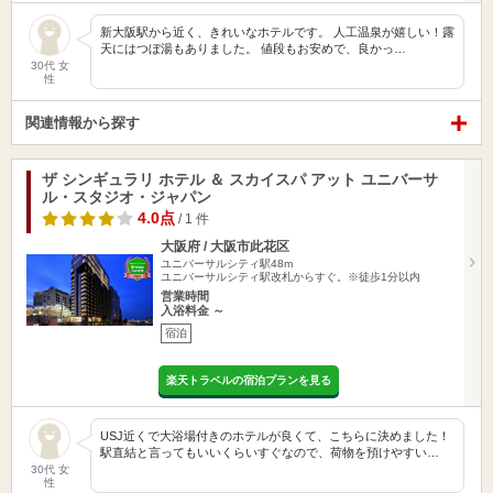
新大阪駅から近く、きれいなホテルです。 人工温泉が嬉しい！露
天にはつぼ湯もありました。 値段もお安めで、良かっ…
30代 女
性
関連情報から探す
ザ シンギュラリ ホテル ＆ スカイスパ アット ユニバーサ
ル・スタジオ・ジャパン
4.0点
/ 1 件
大阪府 / 大阪市此花区
ユニバーサルシティ駅48m
ユニバーサルシティ駅改札からすぐ。※徒歩1分以内
営業時間
入浴料金 ～
宿泊
楽天トラベルの宿泊プランを見る
USJ近くで大浴場付きのホテルが良くて、こちらに決めました！
駅直結と言ってもいいくらいすぐなので、荷物を預けやすい…
30代 女
性