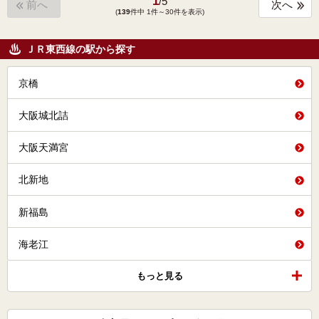
1
/
5
前へ
次へ
(
139
件中 1件～30件を表示)
ＪＲ東西線の駅から探す
京橋
大阪城北詰
大阪天満宮
北新地
新福島
海老江
もっと見る