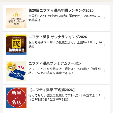
第20回ニフティ温泉年間ランキング2025
全国約2.2万件の中から頂点に選ばれた、2025年の人
気施設は…
ニフティ温泉 サウナランキング2026
おふろ好きユーザーの投票により、全国No.1サウナが
決定！
ニフティ温泉プレミアムクーポン
ノジマモバイル会員向け 通常よりもお得な「特別価
格」で人気の温泉を満喫できる！
【ニフティ温泉 百名湯2026】
行ってみたい施設に投票してプレゼントを当てよう！
（全10回開催 / 合計260名様）