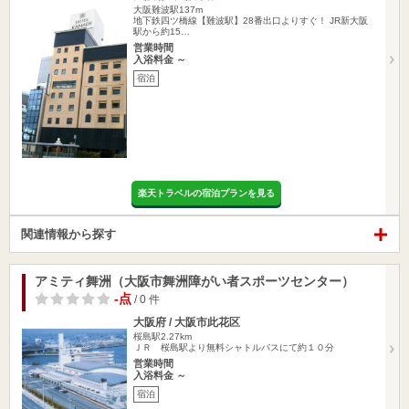
大阪難波駅137m
地下鉄四ツ橋線【難波駅】28番出口よりすぐ！ JR新大阪
駅から約15…
営業時間
入浴料金 ～
宿泊
楽天トラベルの宿泊プランを見る
関連情報から探す
アミティ舞洲（大阪市舞洲障がい者スポーツセンター）
-点
/ 0 件
大阪府 / 大阪市此花区
桜島駅2.27km
ＪＲ 桜島駅より無料シャトルバスにて約１０分
営業時間
入浴料金 ～
宿泊