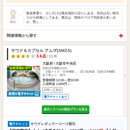
阪急東通り、少し行けば風化地区の辺りにある。店内は古い様式
だが小綺麗にしてある。難点は、階段やフロア内段差が多い点
か。暫し…
匿名
関連情報から探す
サウナ＆カプセル アムザ(AMZA)
3.6点
/ 13 件
大阪府 / 大阪市中央区
近鉄日本橋駅242m
・大阪メトロ「日本橋駅」、及び近鉄線「近鉄日本橋駅」
各下車より、西方…
営業時間 12:00～翌10:00
入浴料金 1,600円～
日帰り
宿泊
電子チケットあり
楽天トラベルの宿泊プランを見る
サウナレギュラーコース割引
電子チケット