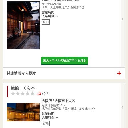
天王寺駅243m
ＪＲ 天王寺駅北口から徒歩３分
営業時間
入浴料金 ～
宿泊
楽天トラベルの宿泊プランを見る
関連情報から探す
旅館 くら本
-点
/ 0 件
大阪府 / 大阪市中央区
近鉄日本橋駅431m
地下鉄又は近鉄『日本橋駅』より徒歩7分
営業時間
入浴料金 ～
宿泊