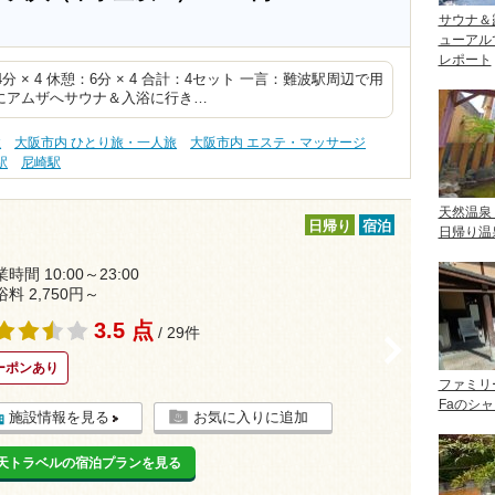
サウナ＆
ューアル
レポート
4分 × 4 休憩：6分 × 4 合計：4セット 一言：難波駅周辺で用
にアムザへサウナ＆入浴に行き…
性
大阪市内 ひとり旅・一人旅
大阪市内 エステ・マッサージ
駅
尼崎駅
天然温泉
日帰り
宿泊
日帰り温
時間 10:00～23:00
浴料 2,750円～
3.5 点
/ 29件
>
ーポンあり
ファミリ
Faのシ
施設情報を見る
お気に入りに追加
天トラベルの宿泊プランを見る