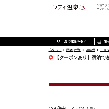
宿泊でき
サウナ、
温浴施設を探す
電
温泉TOP
>
関西(近畿)
>
兵庫県
>
ＪＲ
【クーポンあり】宿泊で
129 件中
1件～30件を表示