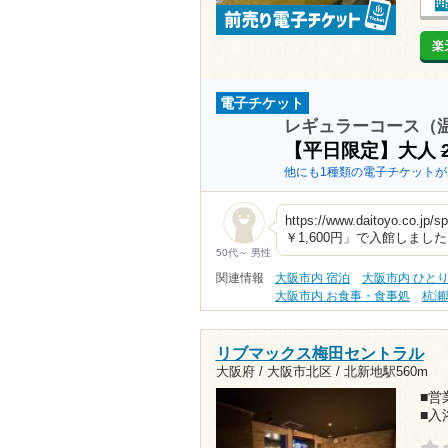
楽
電子チケット
レギュラーコース（
【平日限定】大人
他にも1種類の電子チケットが
https://www.daitoyo
￥1,600円」で入館しまし
50代～ 男性
関連情報
大阪市内 宿泊
大阪市内 ひと
大阪市内 お食事・食事処
杭瀬
リブマックス梅田セントラル
大阪府 / 大阪市北区 /
北新地駅560m
■営業
■入