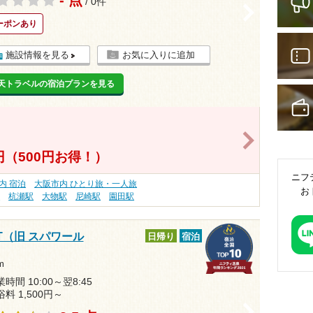
/ 0件
>
ーポンあり
施設情報を見る
お気に入りに追加
天トラベルの宿泊プランを見る
>
0円（500円お得！）
ニフ
内 宿泊
大阪市内 ひとり旅・一人旅
お
）
杭瀬駅
大物駅
尼崎駅
園田駅
RT（旧 スパワール
日帰り
宿泊
m
時間 10:00～翌8:45
浴料 1,500円～
>