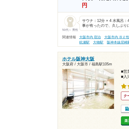
円
サウナ：12分 × 4 水風呂：
事が有ったので、久しぶり
50代～ 男性
関連情報
大阪市内 宿泊
大阪市内 冷え
杭瀬駅
大物駅
阪神本線尼崎
ホテル阪神大阪
大阪府 / 大阪市 /
福島駅105m
■営業
■入
ク
楽