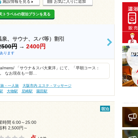
施設情報を見る
お気に入りに追加
天トラベルの宿泊プランを見る
温泉、サウナ、スパ等）割引
>
2500円
→
2400円
あります
.co.jp/spa/mens/ 「サウナ＆スパ大東洋」にて、「早朝コース：
た。 なお現在も一部…
り旅・一人旅
大阪市内 エステ・マッサージ
駅
大物駅
尼崎駅
園田駅
宿泊
時間 6:00～25:00
浴料 2,500円～
- 点