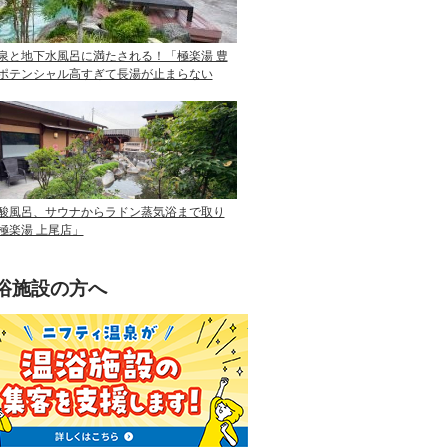
泉と地下水風呂に満たされる！「極楽湯 豊
ポテンシャル高すぎて長湯が止まらない
酸風呂、サウナからラドン蒸気浴まで取り
極楽湯 上尾店」
浴施設の方へ
ニフティ温泉を使って手軽に集