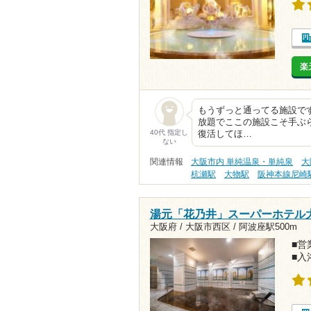
楽
もうずっと通ってる施設で
放題でここの施設こそ手ぶ
40代 指定し
復活してほ…
ない
関連情報
大阪市内 単純温泉・単純泉
大
杭瀬駅
大物駅
阪神本線尼崎
湯元「花乃井」スーパーホテル
大阪府 / 大阪市西区 /
阿波座駅500m
■営業
■入