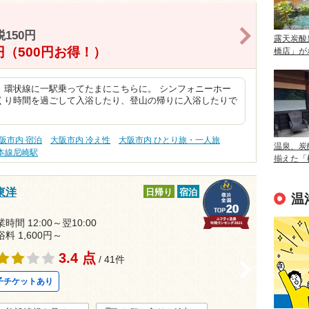
>
150円
露天炭酸
0円（500円お得！）
橋店」が
、環状線に一駅乗ってたまにこちらに。 シンフォニーホー
くり時間を過ごして入浴したり、登山の帰りに入浴したりで
阪市内 宿泊
大阪市内 冷え性
大阪市内 ひとり旅・一人旅
温泉、炭
本線尼崎駅
揃えた「
東洋
日帰り
宿泊
温
時間 12:00～翌10:00
浴料 1,600円～
3.4 点
/ 41件
>
子チケットあり