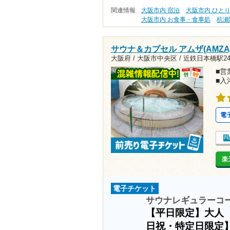
関連情報
大阪市内 宿泊
大阪市内 ひと
大阪市内 お食事・食事処
杭瀬
サウナ＆カプセル アムザ(AMZA
大阪府 / 大阪市中央区 /
近鉄日本橋駅24
■営業
■入
電
楽
電子チケット
サウナレギュラーコ
【平日限定】大人
日祝・特定日限定