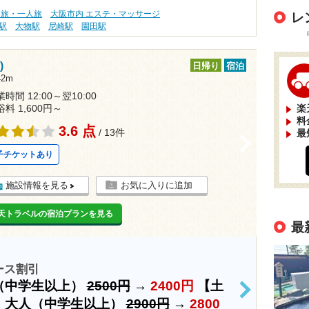
り旅・一人旅
大阪市内 エステ・マッサージ
レ
駅
大物駅
尼崎駅
園田駅
)
日帰り
宿泊
2m
時間 12:00～翌10:00
浴料 1,600円～
楽
料
3.6 点
/ 13件
最
>
子チケットあり
施設情報を見る
お気に入りに追加
天トラベルの宿泊プランを見る
最
ース割引
（中学生以上）
2500円
→
2400円
【土
>
】大人（中学生以上）
2900円
→
2800