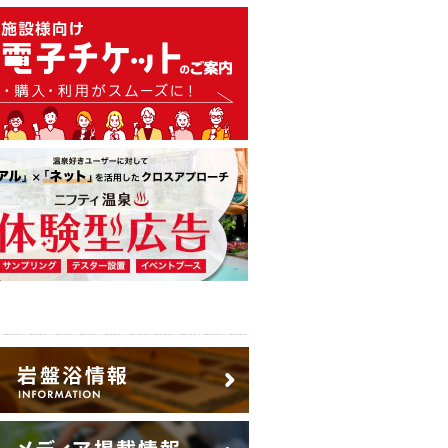
温泉・日帰り温泉・スーパー銭
広告出稿のご案内