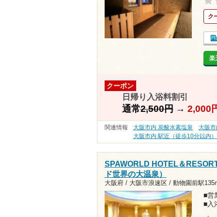
ク
楽
クーポン
日帰り入浴料割引
通常
2,500円
→
2,00
関連情報
大阪市内 炭酸水素塩泉
大阪市
大阪市内 駅近（徒歩10分以内
SPAWORLD HOTEL＆RESO
ド世界の大温泉）
大阪府 / 大阪市浪速区 /
動物園前駅135
■営業
■入