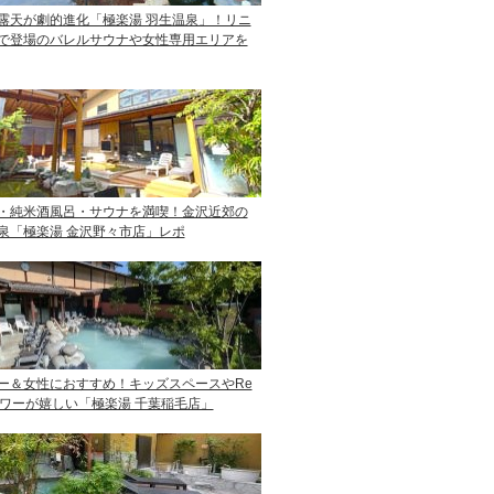
露天が劇的進化「極楽湯 羽生温泉」！リニ
で登場のバレルサウナや女性専用エリアを
・純米酒風呂・サウナを満喫！金沢近郊の
泉「極楽湯 金沢野々市店」レポ
ー＆女性におすすめ！キッズスペースやRe
ャワーが嬉しい「極楽湯 千葉稲毛店」