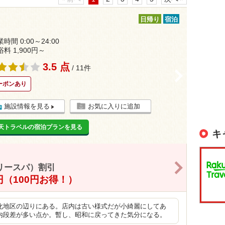
日帰り
宿泊
時間 0:00～24:00
浴料 1,900円～
3.5 点
/ 11件
>
ーポンあり
施設情報を見る
お気に入りに追加
天トラベルの宿泊プランを見る
キ
>
リースパ）割引
0円（100円お得！）
化地区の辺りにある。店内は古い様式だが小綺麗にしてあ
内段差が多い点か。暫し、昭和に戻ってきた気分になる。