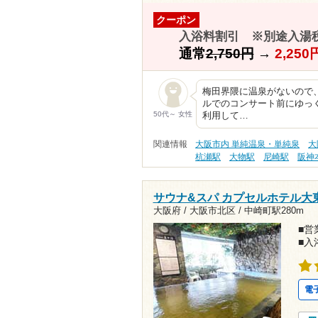
クーポン
入浴料割引 ※別途入湯税
通常
2,750円
→
2,25
梅田界隈に温泉がないので
ルでのコンサート前にゆっ
50代～ 女性
利用して…
関連情報
大阪市内 単純温泉・単純泉
大
杭瀬駅
大物駅
尼崎駅
阪神
サウナ&スパ カプセルホテル大
大阪府 / 大阪市北区 /
中崎町駅280m
■営業
■入
電