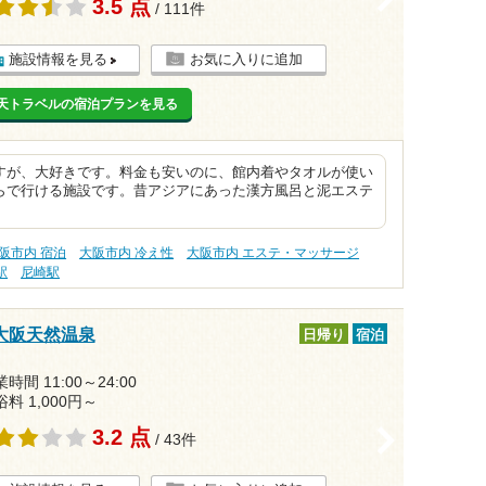
3.5 点
/ 111件
施設情報を見る
お気に入りに追加
天トラベルの宿泊プランを見る
すが、大好きです。料金も安いのに、館内着やタオルが使い
らで行ける施設です。昔アジアにあった漢方風呂と泥エステ
阪市内 宿泊
大阪市内 冷え性
大阪市内 エステ・マッサージ
駅
尼崎駅
大阪天然温泉
日帰り
宿泊
時間 11:00～24:00
浴料 1,000円～
3.2 点
>
/ 43件