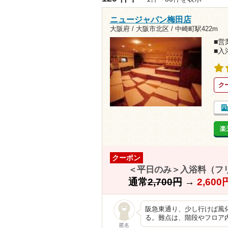
ニュージャパン梅田店
大阪府 / 大阪市北区 /
中崎町駅422m
■営業
■入
ク
楽
クーポン
＜平日のみ＞入浴料（フ
通常
2,700円
→
2,60
阪急東通り、少し行けば風
る。難点は、階段やフロア
匿名