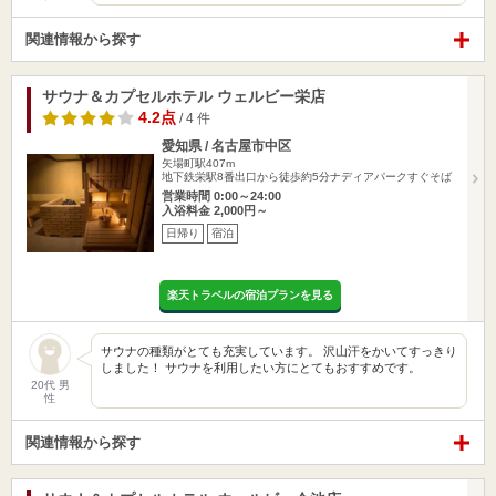
関連情報から探す
サウナ＆カプセルホテル ウェルビー栄店
4.2点
/ 4 件
愛知県 / 名古屋市中区
矢場町駅407m
地下鉄栄駅8番出口から徒歩約5分ナディアパークすぐそば
営業時間 0:00～24:00
入浴料金 2,000円～
日帰り
宿泊
楽天トラベルの宿泊プランを見る
サウナの種類がとても充実しています。 沢山汗をかいてすっきり
しました！ サウナを利用したい方にとてもおすすめです。
20代 男
性
関連情報から探す