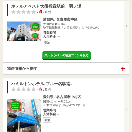
ホテルアベスト大須観音駅前 羽ノ湯
-点
/ 0 件
愛知県 / 名古屋市中区
大須観音駅203m
地下鉄鶴舞線「大須観音駅」より徒歩1分。
営業時間
入浴料金 ～
宿泊
楽天トラベルの宿泊プランを見る
関連情報から探す
ハミルトンホテル-ブルー名駅南-
-点
/ 0 件
愛知県 / 名古屋市中村区
国際センター駅651m
JR名古屋駅より徒歩にて約15分
営業時間
入浴料金 ～
宿泊