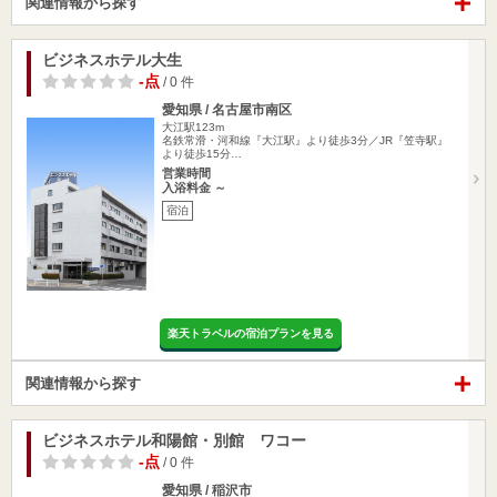
関連情報から探す
ビジネスホテル大生
-点
/ 0 件
愛知県 / 名古屋市南区
大江駅123m
名鉄常滑・河和線『大江駅』より徒歩3分／JR『笠寺駅』
より徒歩15分…
営業時間
入浴料金 ～
宿泊
楽天トラベルの宿泊プランを見る
関連情報から探す
ビジネスホテル和陽館・別館 ワコー
-点
/ 0 件
愛知県 / 稲沢市