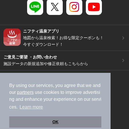
ニフティ温泉アプリ
地図から温泉検索！お得な限定クーポンも！
今すぐダウンロード！
ご意見ご要望 ・お問い合わせ
施設データの新規追加や修正依頼もこちらから
スマートフォン
/
PC
加盟店募集（資料請求）
広告出稿のご案内
By using our services, you agree that we and
our
partners
use cookies to improve advertisi
利用規約
ライフスタイルMEMBERS+規約
ng and enhance your experience on our servi
特定商取引法に基づく表記
ヘルプ
採用情報
ces.
Learn more
運営会社
個人情報保護ポリシー
©NIFTY Lifestyle Co., Ltd.
OK