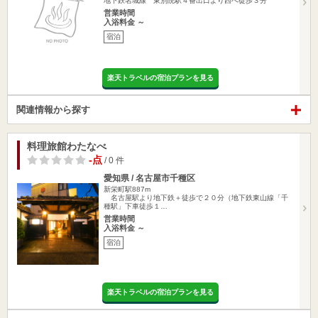
地下鉄名城線 東別院駅４番出口より西へ徒歩３分
営業時間
入浴料金 ～
宿泊
楽天トラベルの宿泊プランを見る
関連情報から探す
料理旅館わたなべ
-点
/ 0 件
愛知県 / 名古屋市千種区
新栄町駅887m
名古屋駅より地下鉄＋徒歩で２０分（地下鉄東山線「千
種駅」下車徒歩１…
営業時間
入浴料金 ～
宿泊
楽天トラベルの宿泊プランを見る