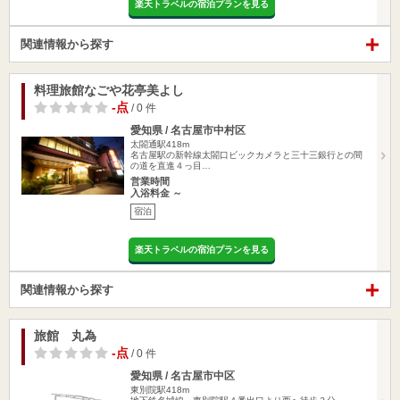
楽天トラベルの宿泊プランを見る
関連情報から探す
料理旅館なごや花亭美よし
-点
/ 0 件
愛知県 / 名古屋市中村区
太閤通駅418m
名古屋駅の新幹線太閤口ビックカメラと三十三銀行との間
の道を直進４っ目…
営業時間
入浴料金 ～
宿泊
楽天トラベルの宿泊プランを見る
関連情報から探す
旅館 丸為
-点
/ 0 件
愛知県 / 名古屋市中区
東別院駅418m