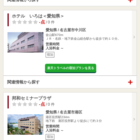
ホテル いろは＜愛知県＞
-点
/ 0 件
愛知県 / 名古屋市中川区
金山駅670m
ＪＲ・名鉄・地下鉄金山総合駅から徒歩で約１０分。
営業時間
入浴料金 ～
宿泊
楽天トラベルの宿泊プランを見る
関連情報から探す
邦和セミナープラザ
-点
/ 0 件
愛知県 / 名古屋市港区
港区役所駅234m
地下鉄 港区役所駅より徒歩にて約３分
営業時間
入浴料金 ～
宿泊