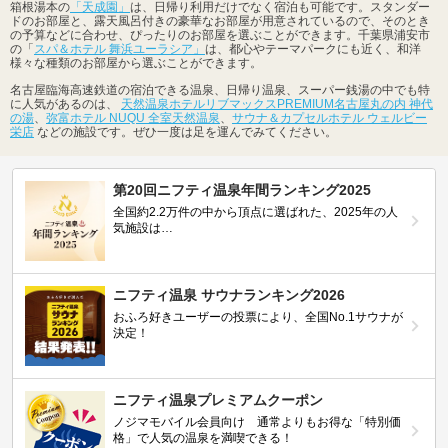
箱根湯本の
「天成園」
は、日帰り利用だけでなく宿泊も可能です。スタンダー
ドのお部屋と、露天風呂付きの豪華なお部屋が用意されているので、そのとき
の予算などに合わせ、ぴったりのお部屋を選ぶことができます。千葉県浦安市
の「
スパ＆ホテル 舞浜ユーラシア」
は、都心やテーマパークにも近く、和洋
様々な種類のお部屋から選ぶことができます。
名古屋臨海高速鉄道の宿泊できる温泉、日帰り温泉、スーパー銭湯の中でも特
に人気があるのは、
天然温泉ホテルリブマックスPREMIUM名古屋丸の内 神代
の湯
、
弥富ホテル NUQU 全室天然温泉
、
サウナ＆カプセルホテル ウェルビー
栄店
などの施設です。ぜひ一度は足を運んでみてください。
第20回ニフティ温泉年間ランキング2025
全国約2.2万件の中から頂点に選ばれた、2025年の人
気施設は…
ニフティ温泉 サウナランキング2026
おふろ好きユーザーの投票により、全国No.1サウナが
決定！
ニフティ温泉プレミアムクーポン
ノジマモバイル会員向け 通常よりもお得な「特別価
格」で人気の温泉を満喫できる！