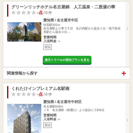
グリーンリッチホテル名古屋錦 人工温泉・二股湯の華
-点
/ 0 件
愛知県 / 名古屋市中区
伏見駅302m
名古屋駅より車で５分 丸の内駅から徒歩１分・地下鉄伏
見駅から徒歩４分…
営業時間
入浴料金 ～
宿泊
楽天トラベルの宿泊プランを見る
関連情報から探す
くれたけインプレミアム名駅南
-点
/ 0 件
愛知県 / 名古屋市中村区
名古屋駅649m
ＪＲ 名古屋駅（桜通口）より徒歩にて約9分
営業時間
入浴料金 ～
宿泊