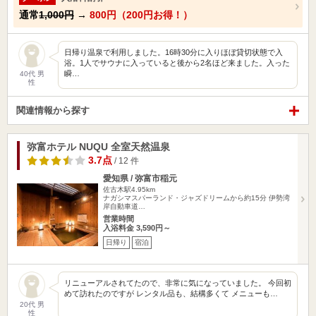
通常
1,000円
→
800円（200円お得！）
日帰り温泉で利用しました。16時30分に入りほぼ貸切状態で入
浴。1人でサウナに入っていると後から2名ほど来ました。入った
瞬…
40代 男
性
関連情報から探す
弥富ホテル NUQU 全室天然温泉
3.7点
/ 12 件
愛知県 / 弥富市稲元
佐古木駅4.95km
ナガシマスパーランド・ジャズドリームから約15分 伊勢湾
岸自動車道…
営業時間
入浴料金 3,590円～
日帰り
宿泊
リニューアルされてたので、非常に気になっていました。 今回初
めて訪れたのですが レンタル品も、結構多くて メニューも…
20代 男
性