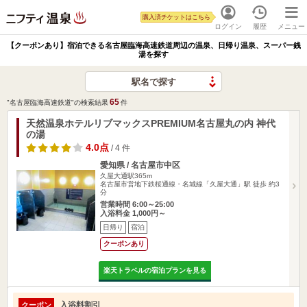
購入済チケットはこちら
ログイン
履歴
メニュー
【クーポンあり】宿泊できる名古屋臨海高速鉄道周辺の温泉、日帰り温泉、スーパー銭
湯を探す
駅名で探す
65
"名古屋臨海高速鉄道"の検索結果
件
天然温泉ホテルリブマックスPREMIUM名古屋丸の内 神代
の湯
4.0点
/ 4 件
愛知県 / 名古屋市中区
久屋大通駅365m
名古屋市営地下鉄桜通線・名城線「久屋大通」駅 徒歩 約3
分
営業時間 6:00～25:00
入浴料金 1,000円～
日帰り
宿泊
クーポンあり
楽天トラベルの宿泊プランを見る
入浴料割引
クーポン