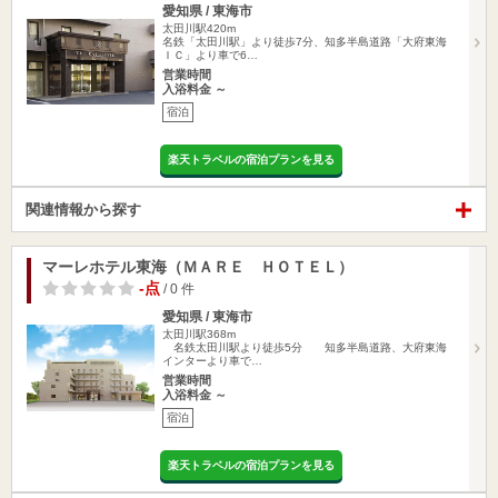
愛知県 / 東海市
太田川駅420m
名鉄「太田川駅」より徒歩7分、知多半島道路「大府東海
ＩＣ」より車で6…
営業時間
入浴料金 ～
宿泊
楽天トラベルの宿泊プランを見る
関連情報から探す
マーレホテル東海（ＭＡＲＥ ＨＯＴＥＬ）
-点
/ 0 件
愛知県 / 東海市
太田川駅368m
名鉄太田川駅より徒歩5分 知多半島道路、大府東海
インターより車で…
営業時間
入浴料金 ～
宿泊
楽天トラベルの宿泊プランを見る