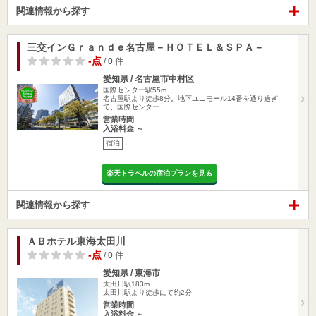
関連情報から探す
三交インＧｒａｎｄｅ名古屋－ＨＯＴＥＬ＆ＳＰＡ－
-点
/ 0 件
愛知県 / 名古屋市中村区
国際センター駅55m
名古屋駅より徒歩8分。地下ユニモール14番を通り過ぎ
て、国際センター…
営業時間
入浴料金 ～
宿泊
楽天トラベルの宿泊プランを見る
関連情報から探す
ＡＢホテル東海太田川
-点
/ 0 件
愛知県 / 東海市
太田川駅183m
太田川駅より徒歩にて約2分
営業時間
入浴料金 ～