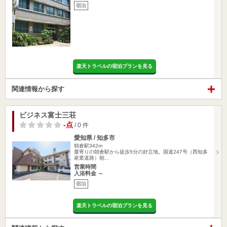
宿泊
楽天トラベルの宿泊プランを見る
関連情報から探す
ビジネス富士三荘
-点
/ 0 件
愛知県 / 知多市
朝倉駅342m
最寄りの朝倉駅から徒歩5分の好立地。国道247号（西知多
産業道路）朝…
営業時間
入浴料金 ～
宿泊
楽天トラベルの宿泊プランを見る