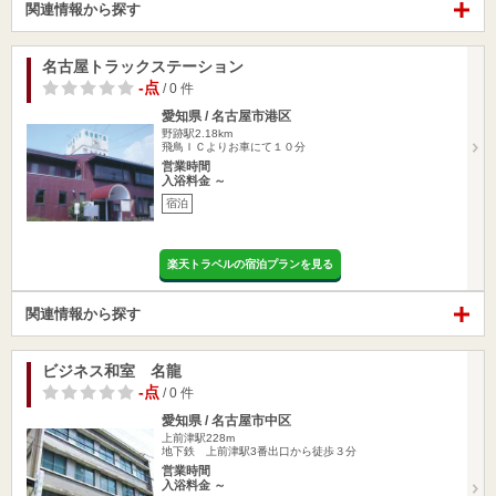
関連情報から探す
名古屋トラックステーション
-点
/ 0 件
愛知県 / 名古屋市港区
野跡駅2.18km
飛鳥ＩＣよりお車にて１０分
営業時間
入浴料金 ～
宿泊
楽天トラベルの宿泊プランを見る
関連情報から探す
ビジネス和室 名龍
-点
/ 0 件
愛知県 / 名古屋市中区
上前津駅228m
地下鉄 上前津駅3番出口から徒歩３分
営業時間
入浴料金 ～