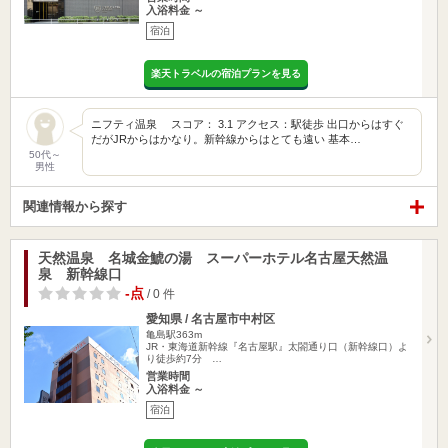
入浴料金 ～
宿泊
楽天トラベルの宿泊プランを見る
ニフティ温泉 スコア： 3.1 アクセス：駅徒歩 出口からはすぐ
だがJRからはかなり。新幹線からはとても遠い 基本…
50代～
男性
関連情報から探す
天然温泉 名城金鯱の湯 スーパーホテル名古屋天然温
泉 新幹線口
-点
/ 0 件
愛知県 / 名古屋市中村区
亀島駅363m
JR・東海道新幹線『名古屋駅』太閤通り口（新幹線口）よ
り徒歩約7分 …
営業時間
入浴料金 ～
宿泊