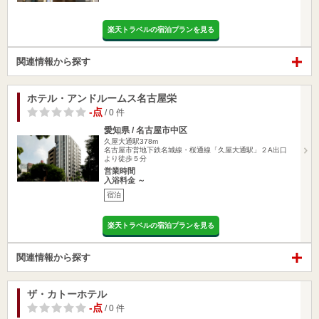
楽天トラベルの宿泊プランを見る
関連情報から探す
ホテル・アンドルームス名古屋栄
-点
/ 0 件
愛知県 / 名古屋市中区
久屋大通駅378m
名古屋市営地下鉄名城線・桜通線「久屋大通駅」２A出口
より徒歩５分
営業時間
入浴料金 ～
宿泊
楽天トラベルの宿泊プランを見る
関連情報から探す
ザ・カトーホテル
-点
/ 0 件