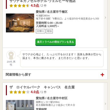
サウナ＆カプセルホテル ウェルビー今池店
4.5点
/ 2 件
愛知県 / 名古屋市千種区
今池駅380m
地下鉄今池駅『8番出口』より徒歩5分今池交差点から3分
営業時間 5:00～25:00
入浴料金 1,500円～
日帰り
宿泊
楽天トラベルの宿泊プランを見る
サウナが心地よく、たっぷり汗をかけます！ 温泉も身体が芯から
温まり、本当に癒されます。 また行きたいと思います。
20代 男
性
関連情報から探す
ザ ロイヤルパーク キャンバス 名古屋
4.0点
/ 1 件
愛知県 / 名古屋市中村区
国際センター駅209m
名古屋駅桜通口より徒歩にて約５分
営業時間