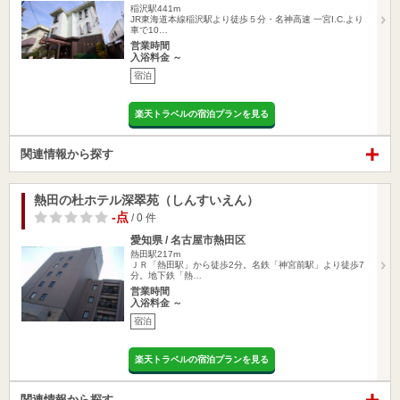
稲沢駅441m
JR東海道本線稲沢駅より徒歩５分・名神高速 一宮I.C.より
車で10…
営業時間
入浴料金 ～
宿泊
楽天トラベルの宿泊プランを見る
関連情報から探す
熱田の杜ホテル深翠苑（しんすいえん）
-点
/ 0 件
愛知県 / 名古屋市熱田区
熱田駅217m
ＪＲ「熱田駅」から徒歩2分。名鉄「神宮前駅」より徒歩7
分。地下鉄「熱…
営業時間
入浴料金 ～
宿泊
楽天トラベルの宿泊プランを見る
関連情報から探す