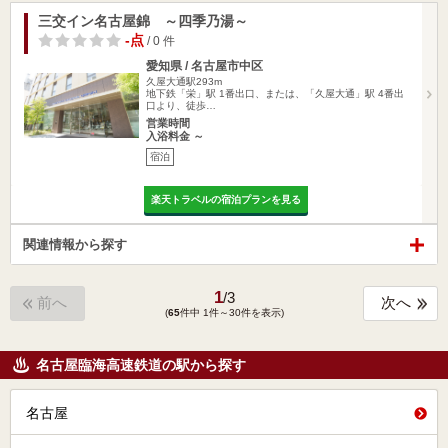
三交イン名古屋錦 ～四季乃湯～
-点
/ 0 件
愛知県 / 名古屋市中区
久屋大通駅293m
地下鉄「栄」駅 1番出口、または、「久屋大通」駅 4番出
口より、徒歩…
営業時間
入浴料金 ～
宿泊
楽天トラベルの宿泊プランを見る
関連情報から探す
1
/
3
前へ
次へ
(
65
件中 1件～30件を表示)
名古屋臨海高速鉄道の駅から探す
名古屋