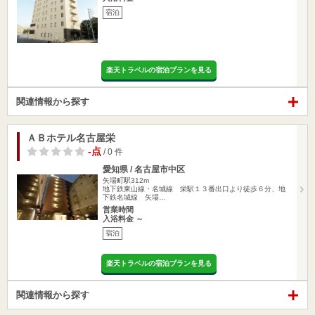
宿泊
楽天トラベルの宿泊プランを見る
関連情報から探す
ＡＢホテル名古屋栄
-点
/ 0 件
愛知県 / 名古屋市中区
矢場町駅312m
地下鉄東山線・名城線 栄駅１３番出口より徒歩６分、地
下鉄名城線 矢場…
営業時間
入浴料金 ～
宿泊
楽天トラベルの宿泊プランを見る
関連情報から探す