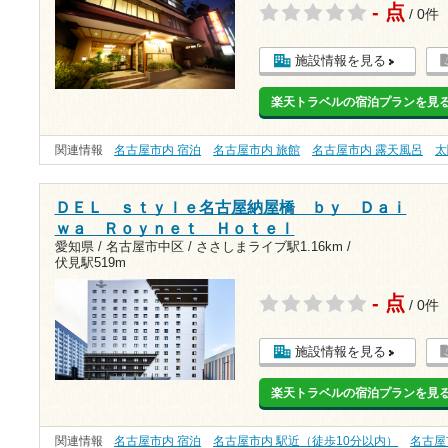
- 点
/ 0件
施設情報を見る
楽天トラベルの宿泊プランを見
関連情報
名古屋市内 宿泊
名古屋市内 旅館
名古屋市内 露天風呂
太
ＤＥＬ ｓｔｙｌｅ名古屋納屋橋 ｂｙ Ｄａｉ
ｗａ Ｒｏｙｎｅｔ Ｈｏｔｅｌ
愛知県 / 名古屋市中区 /
ささしまライブ駅1.16km
/
伏見駅519m
- 点
/ 0件
施設情報を見る
楽天トラベルの宿泊プランを見
関連情報
名古屋市内 宿泊
名古屋市内 駅近（徒歩10分以内）
名古屋