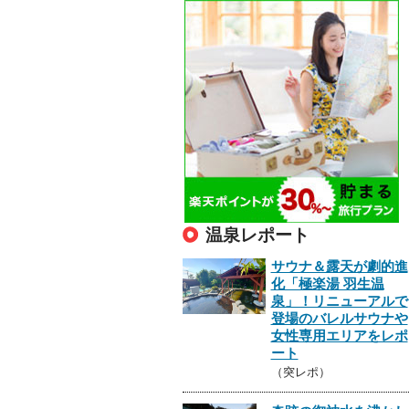
温泉レポート
サウナ＆露天が劇的進
化「極楽湯 羽生温
泉」！リニューアルで
登場のバレルサウナや
女性専用エリアをレポ
ート
（突レポ）