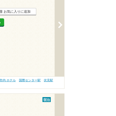
お気に入りに追加
る
>
市内 ホテル
国際センター駅
伏見駅
宿泊