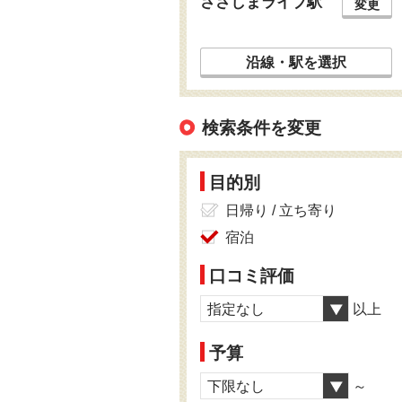
ささしまライブ駅
変更
沿線・駅を選択
検索条件を変更
目的別
日帰り / 立ち寄り
宿泊
口コミ評価
指定なし
以上
予算
下限なし
～