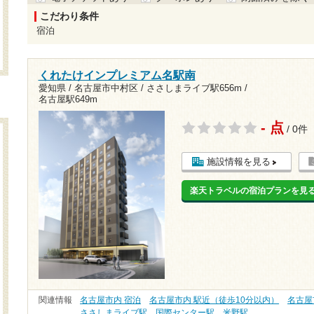
こだわり条件
宿泊
くれたけインプレミアム名駅南
愛知県 / 名古屋市中村区 /
ささしまライブ駅656m
/
名古屋駅649m
- 点
/ 0件
施設情報を見る
楽天トラベルの宿泊プランを見
関連情報
名古屋市内 宿泊
名古屋市内 駅近（徒歩10分以内）
名古屋
ささしまライブ駅
国際センター駅
米野駅