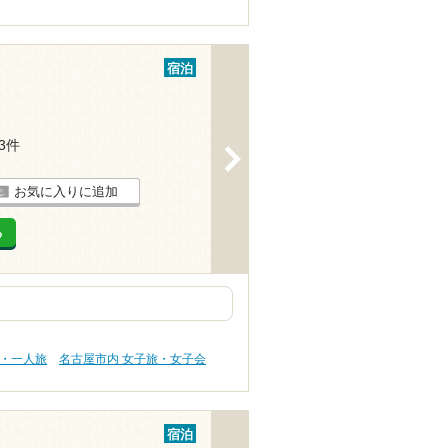
宿泊
13件
>
お気に入りに追加
る
旅・一人旅
名古屋市内 女子旅・女子会
宿泊