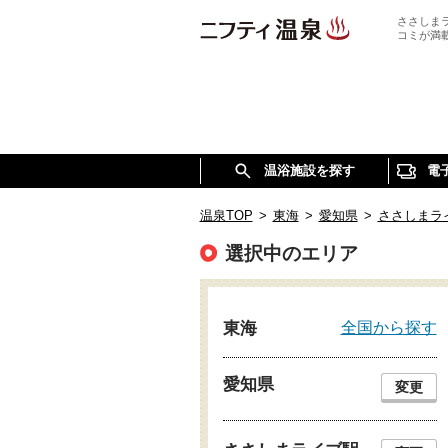
ささしま
コミが満
温浴施設を探す
電
温泉TOP
>
東海
>
愛知県
>
ささしまラ
選択中のエリア
全国から探す
東海
愛知県
変更