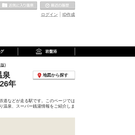
お気に入りの温泉
最近の履歴
ログイン
ID作成
グ
岩盤浴
版)
温泉
地図から探す
26年
鉄道などが走る駅です。このページでは
り温泉、スーパー銭湯情報をご紹介しま