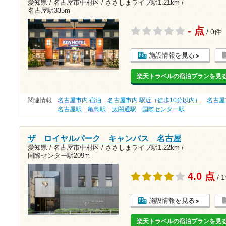
愛知県 / 名古屋市中村区 /
ささしまライブ駅1.21km
/
名古屋駅335m
- 点
/ 0件
施設情報を見る
楽天トラベルの宿泊プランを見
関連情報
名古屋市内 宿泊
名古屋市内 駅近（徒歩10分以内）
名古屋
名古屋駅
亀島駅
太閤通駅
国際センター駅
ザ ロイヤルパーク キャンバス 名古屋
愛知県 / 名古屋市中村区 /
ささしまライブ駅1.22km
/
国際センター駅209m
4.0 点
/ 
施設情報を見る
楽天トラベルの宿泊プランを見