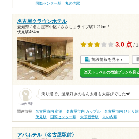
国際センター駅
丸の内駅
名古屋クラウンホテル
愛知県 / 名古屋市中区 /
ささしまライブ駅1.21km
/
伏見駅454m
3.0 点
/ 
施設情報を見る
楽天トラベルの宿泊プランを見
濁り湯で、温泉好きのもん太君も大喜びでした🐒
～10代 男性
関連情報
名古屋市内 宿泊
名古屋市内 カップル
名古屋市内 ひとり
伏見駅
国際センター駅
大須観音駅
丸の内駅
アパホテル〈名古屋駅前〉