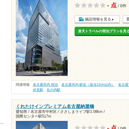
- 点
/ 0件
施設情報を見る
楽天トラベルの宿泊プランを見
関連情報
名古屋市内 宿泊
名古屋市内 駅近（徒歩10分以内）
名古屋
伏見駅
丸の内駅
くれたけインプレミアム名古屋納屋橋
愛知県 / 名古屋市中村区 /
ささしまライブ駅1.08km
/
国際センター駅517m
- 点
/ 0件