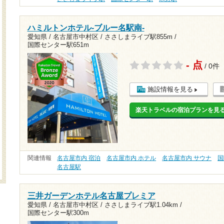
ハミルトンホテル-ブルー名駅南-
愛知県 / 名古屋市中村区 /
ささしまライブ駅855m
/
国際センター駅651m
- 点
/ 0件
施設情報を見る
楽天トラベルの宿泊プランを見
関連情報
名古屋市内 宿泊
名古屋市内 ホテル
名古屋市内 サウナ
国
名古屋駅
三井ガーデンホテル名古屋プレミア
愛知県 / 名古屋市中村区 /
ささしまライブ駅1.04km
/
国際センター駅300m