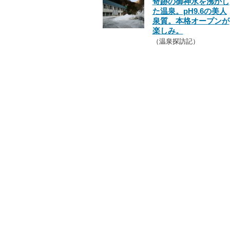
奇跡の御神水を沸かし
た温泉。pH9.6の美人
泉質。本格オープンが
楽しみ。
（温泉探訪記）