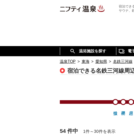
宿泊でき
サウナ、
温浴施設を探す
電
温泉TOP
>
東海
>
愛知県
>
名鉄三河線
宿泊できる名鉄三河線周
54 件中
1件～30件を表示