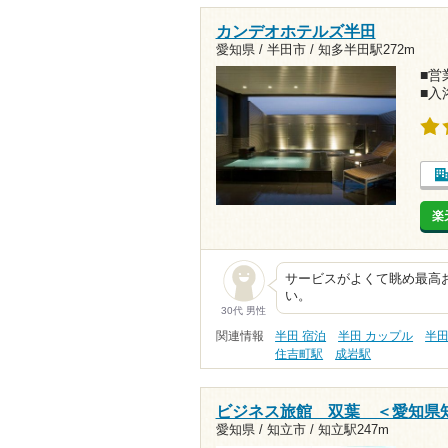
カンデオホテルズ半田
愛知県 / 半田市 /
知多半田駅272m
■営業
■入
楽
サービスがよくて眺め最高
い。
30代 男性
関連情報
半田 宿泊
半田 カップル
半田
住吉町駅
成岩駅
ビジネス旅館 双葉 ＜愛知県
愛知県 / 知立市 /
知立駅247m