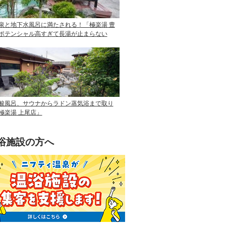
泉と地下水風呂に満たされる！「極楽湯 豊
ポテンシャル高すぎて長湯が止まらない
酸風呂、サウナからラドン蒸気浴まで取り
極楽湯 上尾店」
浴施設の方へ
ニフティ温泉を使って手軽に集