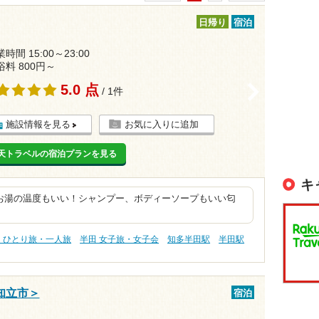
日帰り
宿泊
時間 15:00～23:00
浴料 800円～
5.0 点
>
/ 1件
施設情報を見る
お気に入りに追加
天トラベルの宿泊プランを見る
キ
お湯の温度もいい！シャンプー、ボディーソープもいい匂
 ひとり旅・一人旅
半田 女子旅・女子会
知多半田駅
半田駅
知立市＞
宿泊