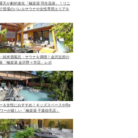
露天が劇的進化「極楽湯 羽生温泉」！リニ
で登場のバレルサウナや女性専用エリアを
・純米酒風呂・サウナを満喫！金沢近郊の
泉「極楽湯 金沢野々市店」レポ
ー＆女性におすすめ！キッズスペースやRe
ャワーが嬉しい「極楽湯 千葉稲毛店」