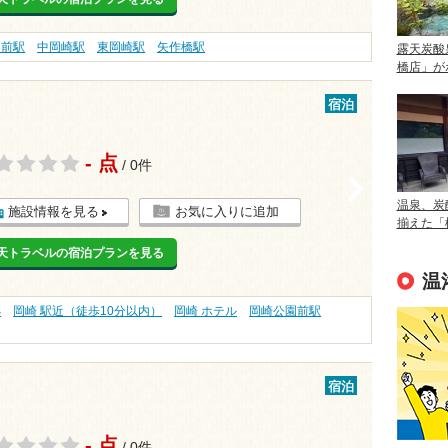
園前駅
中岡崎駅
東岡崎駅
矢作橋駅
露天炭酸
橋店」が
宿泊
- 点
/ 0件
>
温泉、炭
施設情報を見る
お気に入りに追加
揃えた「
天トラベルの宿泊プランを見る
温
処
岡崎 駅近（徒歩10分以内）
岡崎 ホテル
岡崎公園前駅
宿泊
- 点
/ 0件