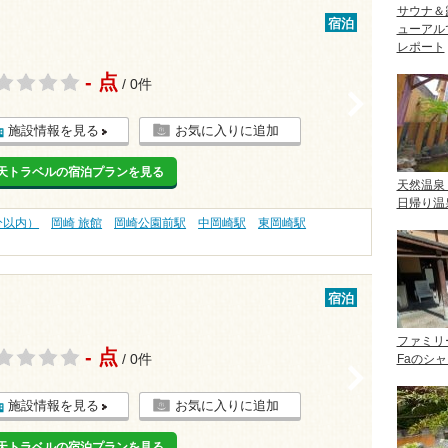
サウナ＆
宿泊
ューアル
レポート
- 点
/ 0件
>
施設情報を見る
お気に入りに追加
天トラベルの宿泊プランを見る
天然温泉
日帰り温
分以内）
岡崎 旅館
岡崎公園前駅
中岡崎駅
東岡崎駅
宿泊
ファミリ
- 点
/ 0件
Faのシ
>
施設情報を見る
お気に入りに追加
天トラベルの宿泊プランを見る