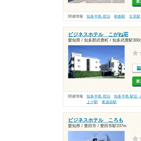
楽
関連情報
知多半島 宿泊
朝倉駅
古見駅
ビジネスホテル こがね荘
愛知県 / 知多郡武豊町 /
知多武豊駅300
楽
関連情報
知多半島 宿泊
知多半島 駅近
上ゲ駅
東成岩駅
ビジネスホテル ころも
愛知県 / 豊田市 /
豊田市駅337m