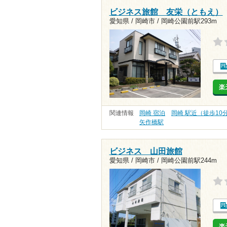
ビジネス旅館 友栄（ともえ）
愛知県 / 岡崎市 /
岡崎公園前駅293m
楽
関連情報
岡崎 宿泊
岡崎 駅近（徒歩10
矢作橋駅
ビジネス 山田旅館
愛知県 / 岡崎市 /
岡崎公園前駅244m
楽