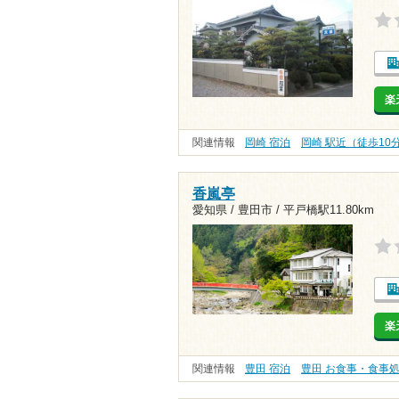
楽
関連情報
岡崎 宿泊
岡崎 駅近（徒歩10
香嵐亭
愛知県 / 豊田市 /
平戸橋駅11.80km
楽
関連情報
豊田 宿泊
豊田 お食事・食事