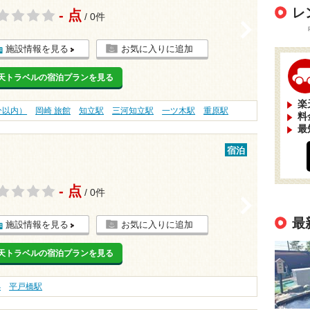
レ
- 点
/ 0件
>
施設情報を見る
お気に入りに追加
天トラベルの宿泊プランを見る
楽
分以内）
岡崎 旅館
知立駅
三河知立駅
一ツ木駅
重原駅
料
最
宿泊
- 点
/ 0件
>
最
施設情報を見る
お気に入りに追加
天トラベルの宿泊プランを見る
処
平戸橋駅