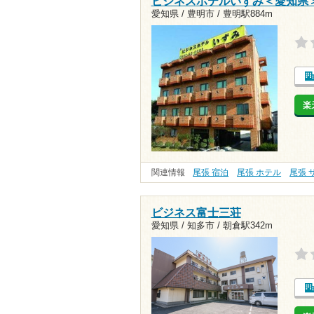
ビジネスホテルいずみ＜愛知県
愛知県 / 豊明市 /
豊明駅884m
楽
関連情報
尾張 宿泊
尾張 ホテル
尾張 
ビジネス富士三荘
愛知県 / 知多市 /
朝倉駅342m