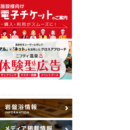
温泉・日帰り温泉・スーパー銭
広告出稿のご案内