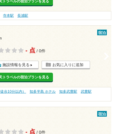
天トラベルの宿泊プランを見る
寺本駅
長浦駅
宿泊
m
- 点
/ 0件
>
施設情報を見る
お気に入りに追加
天トラベルの宿泊プランを見る
（徒歩10分以内）
知多半島 ホテル
知多武豊駅
武豊駅
宿泊
- 点
/ 0件