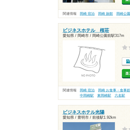
関連情報
岡崎 宿泊
岡崎 旅館
岡崎公
ビジネスホテル 桜荘
愛知県 / 岡崎市 /
岡崎公園前駅317m
楽
関連情報
岡崎 宿泊
岡崎 お食事・食事
中岡崎駅
東岡崎駅
六名駅
ビジネスホテル光陽
愛知県 / 豊明市 /
前後駅1.92km