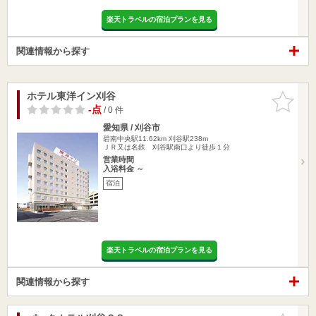
楽天トラベルの宿泊プランを見る
関連情報から探す
ホテル東洋イン刈谷
お気に入
りに追加
-点
/ 0 件
愛知県 / 刈谷市
碧南中央駅11.62km
刈谷駅238m
ＪＲ又は名鉄 刈谷駅南口より徒歩１分
営業時間
入浴料金 ～
宿泊
楽天トラベルの宿泊プランを見る
関連情報から探す