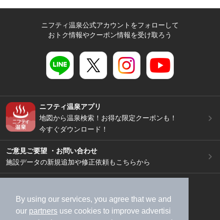
ニフティ温泉公式アカウントをフォローして
おトク情報やクーポン情報を受け取ろう
ニフティ温泉アプリ
地図から温泉検索！お得な限定クーポンも！
今すぐダウンロード！
ご意見ご要望 ・お問い合わせ
施設データの新規追加や修正依頼もこちらから
スマートフォン
/
PC
加盟店募集（資料請求）
広告出稿のご案内
By using our services, you agree that we and
our
partners
use cookies to improve advertisi
利用規約
ライフスタイルMEMBERS+規約