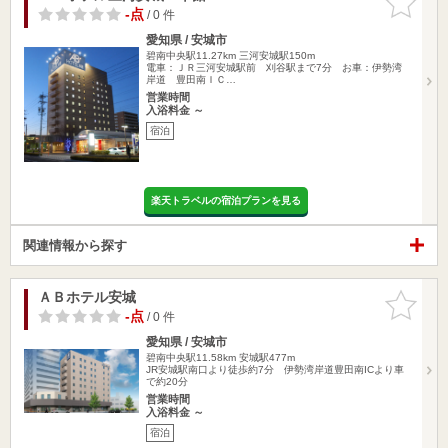
りに追加
-点
/ 0 件
愛知県 / 安城市
碧南中央駅11.27km
三河安城駅150m
電車：ＪＲ三河安城駅前 刈谷駅まで7分 お車：伊勢湾
岸道 豊田南ＩＣ…
営業時間
入浴料金 ～
宿泊
楽天トラベルの宿泊プランを見る
関連情報から探す
ＡＢホテル安城
お気に入
りに追加
-点
/ 0 件
愛知県 / 安城市
碧南中央駅11.58km
安城駅477m
JR安城駅南口より徒歩約7分 伊勢湾岸道豊田南ICより車
で約20分
営業時間
入浴料金 ～
宿泊