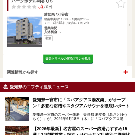
パークホテル刈谷ＱＳ
お気に入
りに追加
-点
/ 0 件
愛知県 / 刈谷市
碧南中央駅11.88km
刈谷駅235m
ＪＲ 刈谷駅より徒歩にて約２分
営業時間
入浴料金 ～
宿泊
楽天トラベルの宿泊プランを見る
関連情報から探す
愛知県のニフティ温泉ニュース
愛知県一宮市に「スパアクアス湯友楽」がオープ
ン！多彩な浴槽やスタジアムサウナを徹底レポート
愛知県一宮市のスーパー銭湯「美彩都 湯友楽（みさとゆう
らく）」が、2026年6月18日（木）に「スパアクアス湯友
楽」としてリニューアルオープン！
【2026年最新】名古屋のスーパー銭湯おすすめ15
この地で30年にわたり愛され続けてきた施設だからこそ、
選！24時間営業・宿泊・サウナなど目的別に徹底比