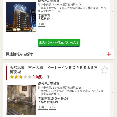
愛知県 / 安城市
碧南中央駅11.03km
三河安城駅120m
電車：新幹線 ＪＲ三河安城駅南口より徒歩１分 刈谷
駅まで約7分 …
営業時間
入浴料金 ～
宿泊
楽天トラベルの宿泊プランを見る
関連情報から探す
天然温泉 三州の湯 ドーミーインＥＸＰＲＥＳＳ三
お気に入
河安城
りに追加
3.0点
/ 1 件
愛知県 / 安城市
碧南中央駅11.07km
三河安城駅131m
『新幹線』三河安城駅『南出口』より徒歩１分／『ＪＲ』
三河安城駅改札口…
営業時間 15:00～20:00
入浴料金 900円～
日帰り
宿泊