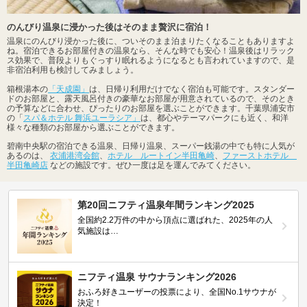
のんびり温泉に浸かった後はそのまま贅沢に宿泊！
温泉にのんびり浸かった後に、ついそのまま泊まりたくなることもありますよ
ね。宿泊できるお部屋付きの温泉なら、そんな時でも安心！温泉後はリラック
ス効果で、普段よりもぐっすり眠れるようになるとも言われていますので、是
非宿泊利用も検討してみましょう。
箱根湯本の
「天成園」
は、日帰り利用だけでなく宿泊も可能です。スタンダー
ドのお部屋と、露天風呂付きの豪華なお部屋が用意されているので、そのとき
の予算などに合わせ、ぴったりのお部屋を選ぶことができます。千葉県浦安市
の「
スパ＆ホテル 舞浜ユーラシア」
は、都心やテーマパークにも近く、和洋
様々な種類のお部屋から選ぶことができます。
碧南中央駅の宿泊できる温泉、日帰り温泉、スーパー銭湯の中でも特に人気が
あるのは、
衣浦港湾会館
、
ホテル ルートイン半田亀崎
、
ファーストホテル
半田亀崎店
などの施設です。ぜひ一度は足を運んでみてください。
第20回ニフティ温泉年間ランキング2025
全国約2.2万件の中から頂点に選ばれた、2025年の人
気施設は…
ニフティ温泉 サウナランキング2026
おふろ好きユーザーの投票により、全国No.1サウナが
決定！