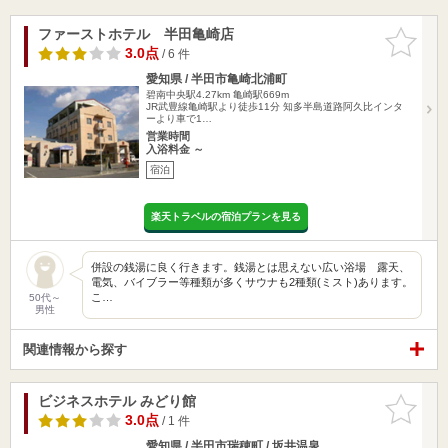
ファーストホテル 半田亀崎店
お気に入
りに追加
3.0点
/ 6 件
愛知県 / 半田市亀崎北浦町
碧南中央駅4.27km
亀崎駅669m
JR武豊線亀崎駅より徒歩11分 知多半島道路阿久比インタ
ーより車で1…
営業時間
入浴料金 ～
宿泊
楽天トラベルの宿泊プランを見る
併設の銭湯に良く行きます。銭湯とは思えない広い浴場 露天、
電気、バイブラー等種類が多くサウナも2種類(ミスト)あります。
こ…
50代～
男性
関連情報から探す
ビジネスホテル みどり館
お気に入
りに追加
3.0点
/ 1 件
愛知県 / 半田市瑞穂町 / 坂井温泉