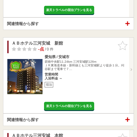
楽天トラベルの宿泊プランを見る
関連情報から探す
ＡＢホテル三河安城 新館
お気に入
りに追加
-点
/ 0 件
愛知県 / 安城市
碧南中央駅11.24km
三河安城駅126m
ＪＲ東海道本線・新幹線とも三河安城駅より徒歩１分。刈
谷駅まで電車で７…
営業時間
入浴料金 ～
宿泊
楽天トラベルの宿泊プランを見る
関連情報から探す
ＡＢホテル三河安城 本館
お気に入