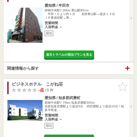
愛知県 / 半田市
碧南中央駅7.30km
青山駅851m
半田ＩＣより約１分 名鉄青山駅→徒歩１３分
ＪＲ東成岩駅→車…
営業時間
入浴料金 ～
宿泊
楽天トラベルの宿泊プランを見る
関連情報から探す
ビジネスホテル こがね荘
お気に入
りに追加
-点
/ 0 件
愛知県 / 知多郡武豊町
碧南中央駅7.70km
知多武豊駅300m
名鉄知多武豊駅より徒歩5分 JR武豊駅より徒歩10分 / 知
多半島道…
営業時間
入浴料金 ～
宿泊