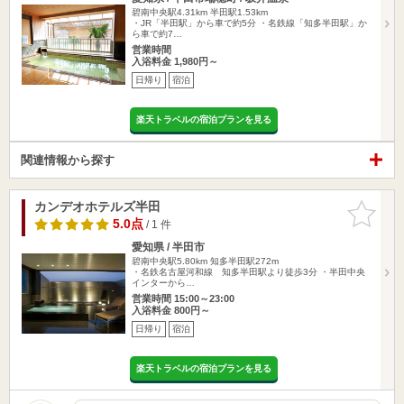
碧南中央駅4.31km
半田駅1.53km
・JR「半田駅」から車で約5分 ・名鉄線「知多半田駅」か
ら車で約7…
営業時間
入浴料金 1,980円～
日帰り
宿泊
楽天トラベルの宿泊プランを見る
関連情報から探す
カンデオホテルズ半田
お気に入
りに追加
5.0点
/ 1 件
愛知県 / 半田市
碧南中央駅5.80km
知多半田駅272m
・名鉄名古屋河和線 知多半田駅より徒歩3分 ・半田中央
インターから…
営業時間 15:00～23:00
入浴料金 800円～
日帰り
宿泊
楽天トラベルの宿泊プランを見る