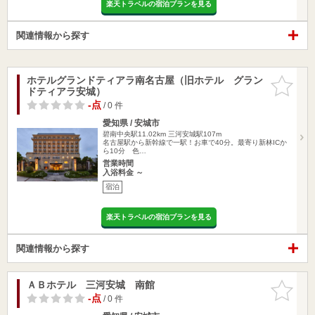
楽天トラベルの宿泊プランを見る
関連情報から探す
ホテルグランドティアラ南名古屋（旧ホテル グラン
お気に入
ドティアラ安城）
りに追加
-点
/ 0 件
愛知県 / 安城市
碧南中央駅11.02km
三河安城駅107m
名古屋駅から新幹線で一駅！お車で40分。最寄り新林ICか
ら10分 色…
営業時間
入浴料金 ～
宿泊
楽天トラベルの宿泊プランを見る
関連情報から探す
ＡＢホテル 三河安城 南館
お気に入
りに追加
-点
/ 0 件