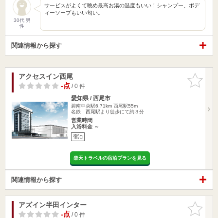
サービスがよくて眺め最高お湯の温度もいい！シャンプー、ボデ
ィーソープもいい匂い。
30代 男
性
関連情報から探す
アクセスイン西尾
お気に入
りに追加
-点
/ 0 件
愛知県 / 西尾市
碧南中央駅6.71km
西尾駅55m
名鉄 西尾駅より徒歩にて約３分
営業時間
入浴料金 ～
宿泊
楽天トラベルの宿泊プランを見る
関連情報から探す
アズイン半田インター
お気に入
りに追加
-点
/ 0 件