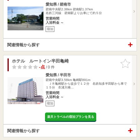
愛知県 / 碧南市
碧南中央駅2.38km
碧南駅1.37km
名鉄三河線 碧南駅よりお車にて約５分
営業時間
入浴料金 ～
宿泊
関連情報から探す
ホテル ルートイン半田亀崎
お気に入
りに追加
-点
/ 0 件
愛知県 / 半田市
碧南中央駅3.58km
亀崎駅891m
ＪＲ亀崎駅から徒歩で１２分 名鉄知多半田駅から車で
１５分 衣浦大橋…
営業時間
入浴料金 ～
宿泊
楽天トラベルの宿泊プランを見る
関連情報から探す