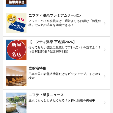
ニフティ温泉プレミアムクーポン
ノジマモバイル会員向け 通常よりもお得な「特別価
格」で人気の温泉を満喫できる！
【ニフティ温泉 百名湯2026】
行ってみたい施設に投票してプレゼントを当てよう！
（全10回開催 / 合計260名様）
岩盤浴特集
日本全国の岩盤浴情報だけをピックアップ。まとめて
検索！
ニフティ温泉ニュース
温泉にもっと行きたくなる！お得な情報を掲載中