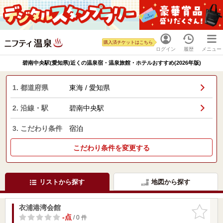
購入済チケットはこちら
ログイン
履歴
メニュー
碧南中央駅(愛知県)近くの温泉宿・温泉旅館・ホテルおすすめ(2026年版)
1. 都道府県
東海 / 愛知県
2. 沿線・駅
碧南中央駅
3. こだわり条件
宿泊
こだわり条件を変更する
リストから探す
地図から探す
衣浦港湾会館
お気に入
りに追加
-点
/ 0 件