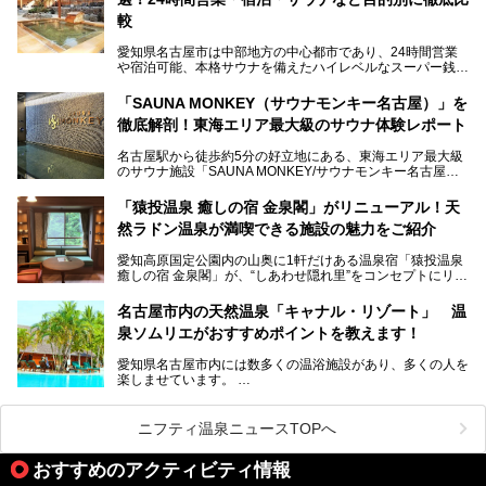
地元住民をはじめオープンを待ちわびている人も多いのでは
ないでしょうか。
較
老朽化した設備の補修を機に、2年前からじっくり構想を練
ってきたというだけあって、館内の充実度は想像以上。
愛知県名古屋市は中部地方の中心都市であり、24時間営業
以前の4倍に拡張したという露天エリアや10の浴槽、40人収
や宿泊可能、本格サウナを備えたハイレベルなスーパー銭湯
容の巨大なスタジアムサウナに、岩盤浴やリラクゼーション
が密集する激戦区です。
までまるごと楽しめる施設に生まれ変わりました。
「SAUNA MONKEY（サウナモンキー名古屋）」を
そのため、「日々の仕事の疲れを心身ともにリセットした
今回は、全面リニューアルして新しくなった「スパアクアス
徹底解剖！東海エリア最大級のサウナ体験レポート
い」「休日に時間を忘れて1日中ダラダラ過ごしたい」「コ
湯友楽」に一足早くお邪魔して取材してきました！
スパ良く非日常の極上体験を味わいたい」人向けの施設が多
名古屋駅から徒歩約5分の好立地にある、東海エリア最大級
くある点が魅力です！
のサウナ施設「SAUNA MONKEY/サウナモンキー名古屋」
をご存じですか？
今回は、名古屋市でおすすめのスーパー銭湯を紹介します。
「名古屋駅周辺ってサウナが少ないよね」という声をよく耳
お好みの温泉施設を見つけて楽しんでくださいね。
「猿投温泉 癒しの宿 金泉閣」がリニューアル！天
にするだけあり、アクセスの良さにも胸が高鳴ります。
然ラドン温泉が満喫できる施設の魅力をご紹介
今回は普段は男性専用となっているパブリックサウナが、女
性専用で公開される『レディースデー』が開催されたので、
愛知高原国定公園内の山奥に1軒だけある温泉宿「猿投温泉
さっそく取材してきました！
癒しの宿 金泉閣」が、“しあわせ隠れ里”をコンセプトにリニ
ューアルオープンします。
名古屋市内の天然温泉「キャナル・リゾート」 温
天然ラドン温泉が堪能できるお風呂や、新設・改装された客
泉ソムリエがおすすめポイントを教えます！
室、地元の食材と温泉水で作られたお料理……。
新しくなった「猿投温泉 癒しの宿 金泉閣」の魅力を丸ごと
愛知県名古屋市内には数多くの温浴施設があり、多くの人を
ご紹介します。
楽しませています。
その中でも今回は「キャナル・リゾート」について、温泉ソ
ムリエの目線で紹介していきます！
ニフティ温泉ニュースTOPへ
名古屋市内にはスーパー銭湯や日帰り温泉が多く、「どこに
行こうかな？」と悩んでしまう方も多いと思います。
おすすめのアクティビティ情報
ぜひこの記事を参考にして「キャナル・リゾート」に出かけ
てみるのはいかがでしょうか？