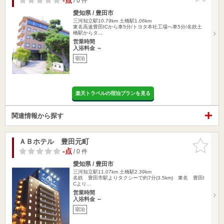
-点
/ 0 件
愛知県 / 豊田市
三河知立駅10.79km
土橋駅1.06km
東名高速豊田ICから車5分/トヨタ本社工場へ車5分/名鉄土
橋駅からタ…
営業時間
入浴料金 ～
宿泊
楽天トラベルの宿泊プランを見る
関連情報から探す
ＡＢホテル 豊田元町
お気に入
りに追加
-点
/ 0 件
愛知県 / 豊田市
三河知立駅11.07km
土橋駅2.39km
名鉄 豊田市駅よりタクシーで約7分(3.5km) 東名 豊田I
Cより…
営業時間
入浴料金 ～
宿泊