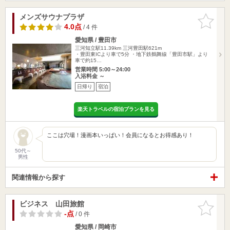
メンズサウナプラザ
お気に入
りに追加
4.0点
/ 4 件
愛知県 / 豊田市
三河知立駅11.39km
三河豊田駅621m
・豊田東ICより車で5分 ・地下鉄鶴舞線「豊田市駅」より
車で約15…
営業時間 5:00～24:00
入浴料金 ～
日帰り
宿泊
楽天トラベルの宿泊プランを見る
ここは穴場！漫画本いっぱい！会員になるとお得感あり！
50代～
男性
関連情報から探す
ビジネス 山田旅館
お気に入
りに追加
-点
/ 0 件
愛知県 / 岡崎市