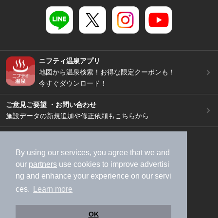
ニフティ温泉アプリ
地図から温泉検索！お得な限定クーポンも！
今すぐダウンロード！
ご意見ご要望 ・お問い合わせ
施設データの新規追加や修正依頼もこちらから
スマートフォン
/
PC
加盟店募集（資料請求）
広告出稿のご案内
By using our services, you agree that we and
our
partners
use cookies to improve advertisi
利用規約
ライフスタイルMEMBERS+規約
ng and enhance your experience on our servi
特定商取引法に基づく表記
ヘルプ
採用情報
ces.
Learn more
運営会社
個人情報保護ポリシー
©NIFTY Lifestyle Co., Ltd.
OK