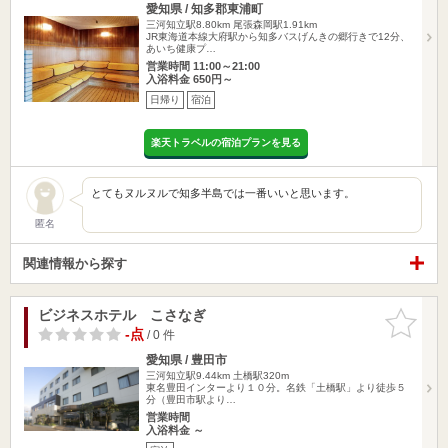
愛知県 / 知多郡東浦町
三河知立駅8.80km
尾張森岡駅1.91km
JR東海道本線大府駅から知多バスげんきの郷行きで12分、
あいち健康プ…
営業時間 11:00～21:00
入浴料金 650円～
日帰り
宿泊
楽天トラベルの宿泊プランを見る
とてもヌルヌルで知多半島では一番いいと思います。
匿名
関連情報から探す
ビジネスホテル こさなぎ
お気に入
りに追加
-点
/ 0 件
愛知県 / 豊田市
三河知立駅9.44km
土橋駅320m
東名豊田インターより１０分。名鉄「土橋駅」より徒歩５
分（豊田市駅より…
営業時間
入浴料金 ～