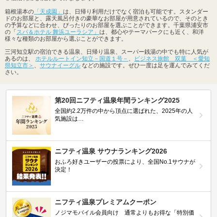
箱根湯本の
「天成園」
は、日帰り利用だけでなく宿泊も可能です。スタンダー
ドのお部屋と、露天風呂付きの豪華なお部屋が用意されているので、そのとき
の予算などに合わせ、ぴったりのお部屋を選ぶことができます。千葉県浦安市
の「
スパ＆ホテル 舞浜ユーラシア」
は、都心やテーマパークにも近く、和洋
様々な種類のお部屋から選ぶことができます。
三河知立駅の宿泊できる温泉、日帰り温泉、スーパー銭湯の中でも特に人気が
あるのは、
ホテルルートイン知立－国道１号－
、
ビジネス旅館 双葉 ＜愛知
県知立市＞
、
サウナイーグル
などの施設です。ぜひ一度は足を運んでみてくだ
さい。
第20回ニフティ温泉年間ランキング2025
全国約2.2万件の中から頂点に選ばれた、2025年の人
気施設は…
ニフティ温泉 サウナランキング2026
おふろ好きユーザーの投票により、全国No.1サウナが
決定！
ニフティ温泉プレミアムクーポン
ノジマモバイル会員向け 通常よりもお得な「特別価