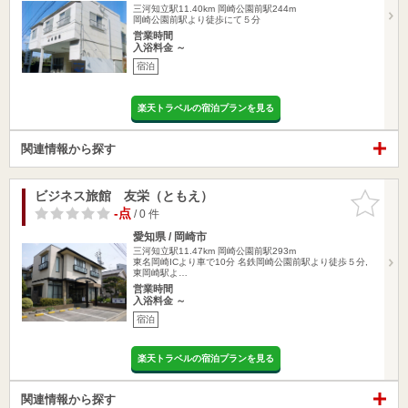
三河知立駅11.40km
岡崎公園前駅244m
岡崎公園前駅より徒歩にて５分
営業時間
入浴料金 ～
宿泊
楽天トラベルの宿泊プランを見る
関連情報から探す
ビジネス旅館 友栄（ともえ）
お気に入
りに追加
-点
/ 0 件
愛知県 / 岡崎市
三河知立駅11.47km
岡崎公園前駅293m
東名岡崎ICより車で10分 名鉄岡崎公園前駅より徒歩５分,
東岡崎駅よ…
営業時間
入浴料金 ～
宿泊
楽天トラベルの宿泊プランを見る
関連情報から探す