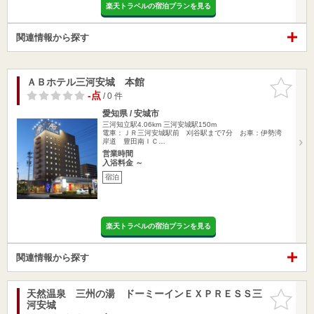
楽天トラベルの宿泊プランを見る
関連情報から探す
ＡＢホテル三河安城 本館
お気に入
りに追加
-点
/ 0 件
愛知県 / 安城市
三河知立駅4.06km
三河安城駅150m
電車：ＪＲ三河安城駅前 刈谷駅まで7分 お車：伊勢湾
岸道 豊田南ＩＣ…
営業時間
入浴料金 ～
宿泊
楽天トラベルの宿泊プランを見る
関連情報から探す
天然温泉 三州の湯 ドーミーインＥＸＰＲＥＳＳ三
お気に入
河安城
りに追加