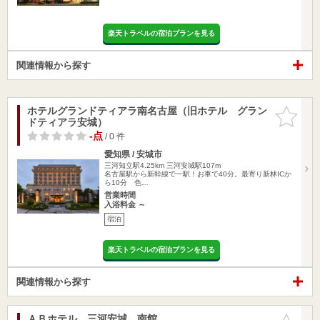
楽天トラベルの宿泊プランを見る
関連情報から探す
ホテルグランドティアラ南名古屋（旧ホテル グラン
お気に入
ドティアラ安城）
りに追加
-点
/ 0 件
愛知県 / 安城市
三河知立駅4.25km
三河安城駅107m
名古屋駅から新幹線で一駅！お車で40分。最寄り新林ICか
ら10分 色…
営業時間
入浴料金 ～
宿泊
楽天トラベルの宿泊プランを見る
関連情報から探す
ＡＢホテル 三河安城 南館
お気に入