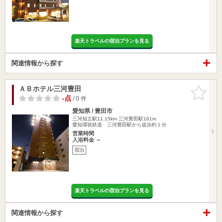
楽天トラベルの宿泊プランを見る
関連情報から探す
ＡＢホテル三河豊田
お気に入
りに追加
-点
/ 0 件
愛知県 / 豊田市
三河知立駅11.15km
三河豊田駅161m
愛知環状鉄道 三河豊田駅から徒歩約１分
営業時間
入浴料金 ～
宿泊
楽天トラベルの宿泊プランを見る
関連情報から探す