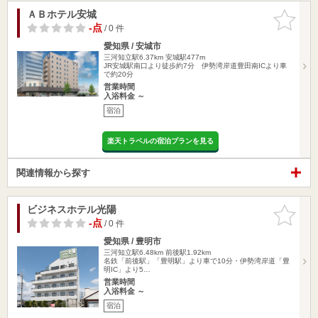
ＡＢホテル安城
お気に入
りに追加
-点
/ 0 件
愛知県 / 安城市
三河知立駅6.37km
安城駅477m
JR安城駅南口より徒歩約7分 伊勢湾岸道豊田南ICより車
で約20分
営業時間
入浴料金 ～
宿泊
楽天トラベルの宿泊プランを見る
関連情報から探す
ビジネスホテル光陽
お気に入
りに追加
-点
/ 0 件
愛知県 / 豊明市
三河知立駅6.48km
前後駅1.92km
名鉄「前後駅」「豊明駅」より車で10分・伊勢湾岸道「豊
明IC」より5…
営業時間
入浴料金 ～
宿泊