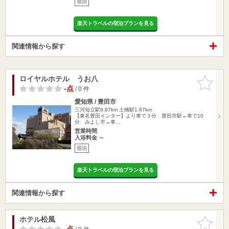
宿泊
楽天トラベルの宿泊プランを見る
関連情報から探す
ロイヤルホテル うお八
お気に入
りに追加
-点
/ 0 件
愛知県 / 豊田市
三河知立駅9.87km
土橋駅1.87km
【東名豊田インター】より車で３分 豊田市駅→車で10
分 みよし市→車…
営業時間
入浴料金 ～
宿泊
楽天トラベルの宿泊プランを見る
関連情報から探す
ホテル松風
お気に入
りに追加