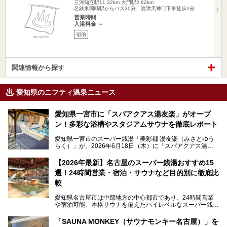
三河知立駅11.32km
大門駅2.62km
名鉄東岡崎駅からバス30分、岩津天神口下車徒歩1分
営業時間
入浴料金 ～
宿泊
関連情報から探す
愛知県のニフティ温泉ニュース
愛知県一宮市に「スパアクアス湯友楽」がオープ
ン！多彩な浴槽やスタジアムサウナを徹底レポート
愛知県一宮市のスーパー銭湯「美彩都 湯友楽（みさとゆう
らく）」が、2026年6月18日（木）に「スパアクアス湯友
楽」としてリニューアルオープン！
【2026年最新】名古屋のスーパー銭湯おすすめ15
この地で30年にわたり愛され続けてきた施設だからこそ、
選！24時間営業・宿泊・サウナなど目的別に徹底比
地元住民をはじめオープンを待ちわびている人も多いのでは
ないでしょうか。
較
老朽化した設備の補修を機に、2年前からじっくり構想を練
ってきたというだけあって、館内の充実度は想像以上。
愛知県名古屋市は中部地方の中心都市であり、24時間営業
以前の4倍に拡張したという露天エリアや10の浴槽、40人収
や宿泊可能、本格サウナを備えたハイレベルなスーパー銭湯
容の巨大なスタジアムサウナに、岩盤浴やリラクゼーション
が密集する激戦区です。
までまるごと楽しめる施設に生まれ変わりました。
「SAUNA MONKEY（サウナモンキー名古屋）」を
そのため、「日々の仕事の疲れを心身ともにリセットした