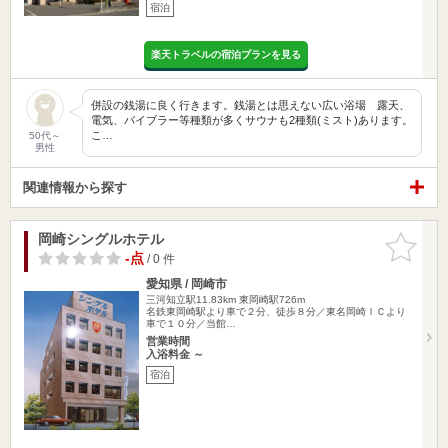
宿泊
楽天トラベルの宿泊プランを見る
併設の銭湯に良く行きます。銭湯とは思えない広い浴場 露天、
電気、バイブラー等種類が多くサウナも2種類(ミスト)あります。
こ…
50代～
男性
関連情報から探す
岡崎シングルホテル
お気に入
りに追加
-点
/ 0 件
愛知県 / 岡崎市
三河知立駅11.83km
東岡崎駅726m
名鉄東岡崎駅より車で２分、徒歩８分／東名岡崎ＩＣより
車で１０分／当館…
営業時間
入浴料金 ～
宿泊