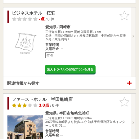
ビジネスホテル 桜荘
お気に入
りに追加
-点
/ 0 件
愛知県 / 岡崎市
三河知立駅11.56km
岡崎公園前駅317m
名鉄 岡崎公園前駅ｏｒ愛知環状鉄道 中岡崎駅から徒歩
５分／東名岡崎Ｉ…
営業時間
入浴料金 ～
宿泊
楽天トラベルの宿泊プランを見る
関連情報から探す
ファーストホテル 半田亀崎店
お気に入
りに追加
3.0点
/ 6 件
愛知県 / 半田市亀崎北浦町
三河知立駅11.58km
亀崎駅669m
JR武豊線亀崎駅より徒歩11分 知多半島道路阿久比インタ
ーより車で1…
営業時間
入浴料金 ～