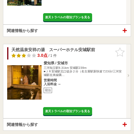
楽天トラベルの宿泊プランを見る
関連情報から探す
天然温泉安祥の湯 スーパーホテル安城駅前
お気に入
りに追加
3.0点
/ 1 件
愛知県 / 安城市
三河知立駅6.31km
安城駅239m
■ＪＲ安城駅北口徒歩２分（名古屋駅新快速で23分/三河安
城駅在来線隣…
営業時間
入浴料金 ～
宿泊
楽天トラベルの宿泊プランを見る
関連情報から探す