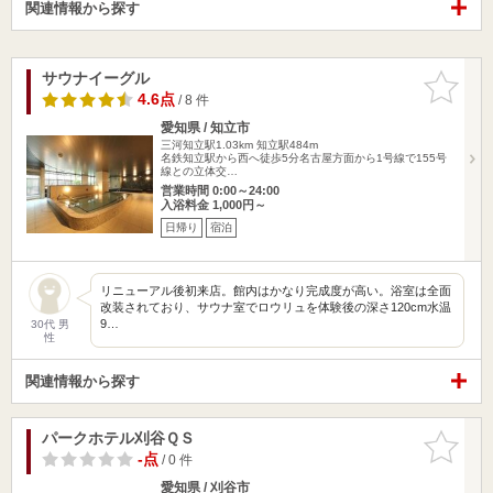
関連情報から探す
サウナイーグル
お気に入
りに追加
4.6点
/ 8 件
愛知県 / 知立市
三河知立駅1.03km
知立駅484m
名鉄知立駅から西へ徒歩5分名古屋方面から1号線で155号
線との立体交…
営業時間 0:00～24:00
入浴料金 1,000円～
日帰り
宿泊
リニューアル後初来店。館内はかなり完成度が高い。浴室は全面
改装されており、サウナ室でロウリュを体験後の深さ120cm水温
9…
30代 男
性
関連情報から探す
パークホテル刈谷ＱＳ
お気に入
りに追加
-点
/ 0 件
愛知県 / 刈谷市