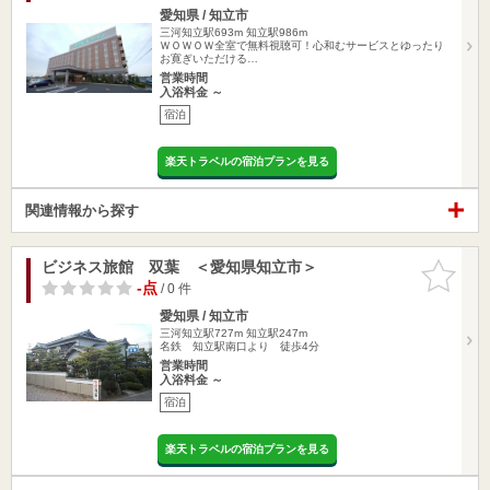
愛知県 / 知立市
三河知立駅693m
知立駅986m
ＷＯＷＯＷ全室で無料視聴可！心和むサービスとゆったり
お寛ぎいただける…
営業時間
入浴料金 ～
宿泊
楽天トラベルの宿泊プランを見る
関連情報から探す
ビジネス旅館 双葉 ＜愛知県知立市＞
お気に入
りに追加
-点
/ 0 件
愛知県 / 知立市
三河知立駅727m
知立駅247m
名鉄 知立駅南口より 徒歩4分
営業時間
入浴料金 ～
宿泊
楽天トラベルの宿泊プランを見る