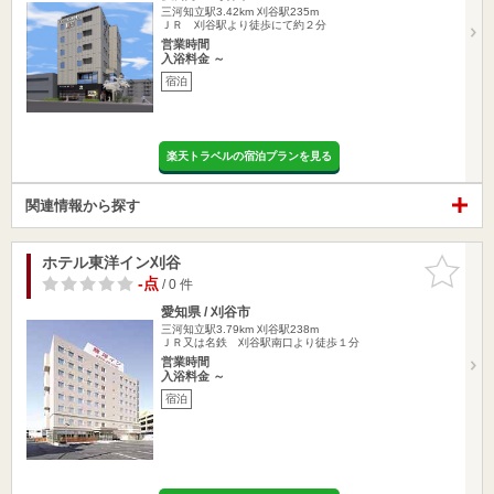
三河知立駅3.42km
刈谷駅235m
ＪＲ 刈谷駅より徒歩にて約２分
営業時間
入浴料金 ～
宿泊
楽天トラベルの宿泊プランを見る
関連情報から探す
ホテル東洋イン刈谷
お気に入
りに追加
-点
/ 0 件
愛知県 / 刈谷市
三河知立駅3.79km
刈谷駅238m
ＪＲ又は名鉄 刈谷駅南口より徒歩１分
営業時間
入浴料金 ～
宿泊