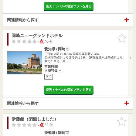
楽天トラベルの宿泊プランを見る
関連情報から探す
岡崎ニューグランドホテル
お気に入
りに追加
-点
/ 0 件
愛知県 / 岡崎市
三河知立駅11.83km
岡崎公園前駅704m
名鉄東岡崎駅より徒歩約１5分、JR東海道本線岡崎駅より
車で１０分、東…
営業時間
入浴料金 ～
宿泊
楽天トラベルの宿泊プランを見る
関連情報から探す
伊藤館（閉館しました）
お気に入
りに追加
-点
/ 2 件
愛知県 / 岡崎市