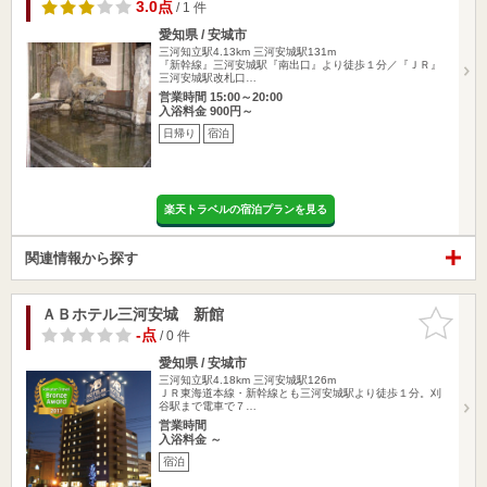
3.0点
/ 1 件
愛知県 / 安城市
三河知立駅4.13km
三河安城駅131m
『新幹線』三河安城駅『南出口』より徒歩１分／『ＪＲ』
三河安城駅改札口…
営業時間 15:00～20:00
入浴料金 900円～
日帰り
宿泊
楽天トラベルの宿泊プランを見る
関連情報から探す
ＡＢホテル三河安城 新館
お気に入
りに追加
-点
/ 0 件
愛知県 / 安城市
三河知立駅4.18km
三河安城駅126m
ＪＲ東海道本線・新幹線とも三河安城駅より徒歩１分。刈
谷駅まで電車で７…
営業時間
入浴料金 ～
宿泊