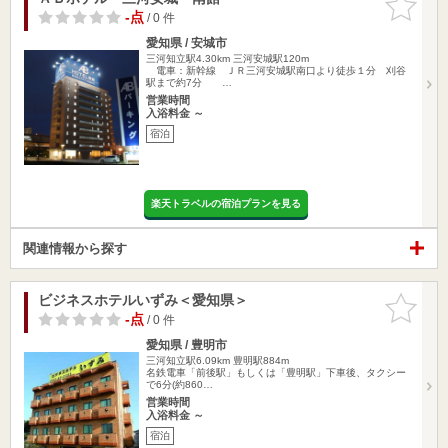
りに追加
-点
/ 0 件
愛知県 / 安城市
三河知立駅4.30km
三河安城駅120m
電車：新幹線 ＪＲ三河安城駅南口より徒歩１分 刈谷
駅まで約7分 …
営業時間
入浴料金 ～
宿泊
楽天トラベルの宿泊プランを見る
関連情報から探す
ビジネスホテルいずみ＜愛知県＞
お気に入
りに追加
-点
/ 0 件
愛知県 / 豊明市
三河知立駅6.09km
豊明駅884m
名鉄電車「前後駅」もしくは「豊明駅」下車後、タクシー
で6分(約860…
営業時間
入浴料金 ～
宿泊