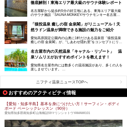
今回は、全面リニューアルして新しくなった「スパアクアス
徹底解剖！東海エリア最大級のサウナ体験レポート
い」「休日に時間を忘れて1日中ダラダラ過ごしたい」「コ
湯友楽」に一足早くお邪魔して取材してきました！
スパ良く非日常の極上体験を味わいたい」人向けの施設が多
名古屋駅から徒歩約5分の好立地にある、東海エリア最大級
くある点が魅力です！
のサウナ施設「SAUNA MONKEY/サウナモンキー名古屋」
をご存じですか？
今回は、名古屋市でおすすめのスーパー銭湯を紹介します。
「名古屋駅周辺ってサウナが少ないよね」という声をよく耳
お好みの温泉施設を見つけて楽しんでくださいね。
「猿投温泉 癒しの宿 金泉閣」がリニューアル！天
にするだけあり、アクセスの良さにも胸が高鳴ります。
然ラドン温泉が満喫できる施設の魅力をご紹介
今回は普段は男性専用となっているパブリックサウナが、女
性専用で公開される『レディースデー』が開催されたので、
愛知高原国定公園内の山奥に1軒だけある温泉宿「猿投温泉
さっそく取材してきました！
癒しの宿 金泉閣」が、“しあわせ隠れ里”をコンセプトにリニ
ューアルオープンします。
名古屋市内の天然温泉「キャナル・リゾート」 温
天然ラドン温泉が堪能できるお風呂や、新設・改装された客
泉ソムリエがおすすめポイントを教えます！
室、地元の食材と温泉水で作られたお料理……。
新しくなった「猿投温泉 癒しの宿 金泉閣」の魅力を丸ごと
愛知県名古屋市内には数多くの温浴施設があり、多くの人を
ご紹介します。
楽しませています。
その中でも今回は「キャナル・リゾート」について、温泉ソ
ムリエの目線で紹介していきます！
ニフティ温泉ニュースTOPへ
名古屋市内にはスーパー銭湯や日帰り温泉が多く、「どこに
行こうかな？」と悩んでしまう方も多いと思います。
おすすめのアクティビティ情報
ぜひこの記事を参考にして「キャナル・リゾート」に出かけ
てみるのはいかがでしょうか？
【愛知・知多半島】基本を身につけたい方！サーフィン・ボディ
ボード ベーシックレッスン（90分）
愛知県知多郡南知多町山海橋詰59マリンシャトウYAMAMI101