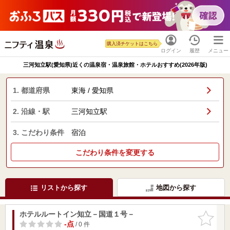
購入済チケットはこちら
ログイン
履歴
メニュー
三河知立駅(愛知県)近くの温泉宿・温泉旅館・ホテルおすすめ(2026年版)
1. 都道府県
東海 / 愛知県
2. 沿線・駅
三河知立駅
3. こだわり条件
宿泊
こだわり条件を変更する
リストから探す
地図から探す
ホテルルートイン知立－国道１号－
お気に入
りに追加
-点
/ 0 件