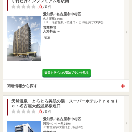
くれたけインプレミアム名駅南
-点
/ 0 件
愛知県 / 名古屋市中村区
名古屋駅649m
ＪＲ 名古屋駅（桜通口）より徒歩にて約9分
営業時間
入浴料金 ～
宿泊
楽天トラベルの宿泊プランを見る
関連情報から探す
天然温泉 とろとろ美肌の湯 スーパーホテルＰｒｅｍｉ
ｅｒ名古屋天然温泉桜通口
-点
/ 0 件
愛知県 / 名古屋市中村区
国際センター駅280m
JR名古屋駅桜通口より徒歩8分