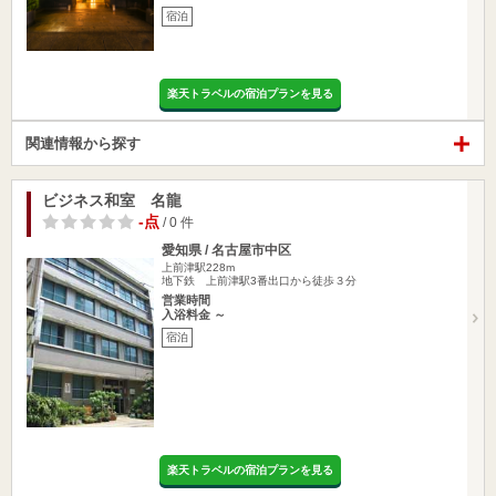
宿泊
楽天トラベルの宿泊プランを見る
関連情報から探す
ビジネス和室 名龍
-点
/ 0 件
愛知県 / 名古屋市中区
上前津駅228m
地下鉄 上前津駅3番出口から徒歩３分
営業時間
入浴料金 ～
宿泊
楽天トラベルの宿泊プランを見る