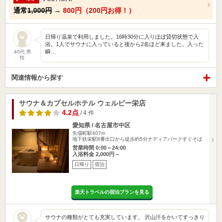
通常
1,000円
→
800円（200円お得！）
日帰り温泉で利用しました。16時30分に入りほぼ貸切状態で入
浴。1人でサウナに入っていると後から2名ほど来ました。入った
瞬…
40代 男
性
関連情報から探す
サウナ＆カプセルホテル ウェルビー栄店
4.2点
/ 4 件
愛知県 / 名古屋市中区
矢場町駅407m
地下鉄栄駅8番出口から徒歩約5分ナディアパークすぐそば
営業時間 0:00～24:00
入浴料金 2,000円～
日帰り
宿泊
楽天トラベルの宿泊プランを見る
サウナの種類がとても充実しています。 沢山汗をかいてすっきり