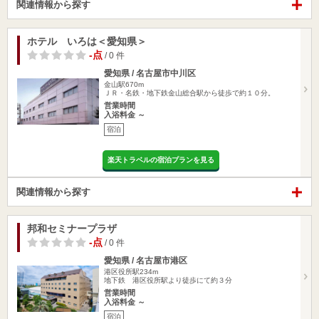
関連情報から探す
ホテル いろは＜愛知県＞
-点
/ 0 件
愛知県 / 名古屋市中川区
金山駅670m
ＪＲ・名鉄・地下鉄金山総合駅から徒歩で約１０分。
営業時間
入浴料金 ～
宿泊
楽天トラベルの宿泊プランを見る
関連情報から探す
邦和セミナープラザ
-点
/ 0 件
愛知県 / 名古屋市港区
港区役所駅234m
地下鉄 港区役所駅より徒歩にて約３分
営業時間
入浴料金 ～
宿泊