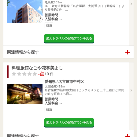
亀島駅363m
JR・東海道新幹線『名古屋駅』太閤通り口（新幹線口）よ
り徒歩約7分 …
営業時間
入浴料金 ～
宿泊
楽天トラベルの宿泊プランを見る
関連情報から探す
料理旅館なごや花亭美よし
-点
/ 0 件
愛知県 / 名古屋市中村区
太閤通駅418m
名古屋駅の新幹線太閤口ビックカメラと三十三銀行との間
の道を直進４っ目…
営業時間
入浴料金 ～
宿泊
楽天トラベルの宿泊プランを見る
関連情報から探す