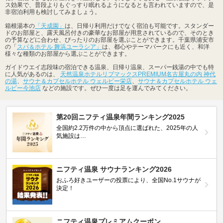
ス効果で、普段よりもぐっすり眠れるようになるとも言われていますので、是
非宿泊利用も検討してみましょう。
箱根湯本の
「天成園」
は、日帰り利用だけでなく宿泊も可能です。スタンダー
ドのお部屋と、露天風呂付きの豪華なお部屋が用意されているので、そのとき
の予算などに合わせ、ぴったりのお部屋を選ぶことができます。千葉県浦安市
の「
スパ＆ホテル 舞浜ユーラシア」
は、都心やテーマパークにも近く、和洋
様々な種類のお部屋から選ぶことができます。
ガイドウエイ志段味の宿泊できる温泉、日帰り温泉、スーパー銭湯の中でも特
に人気があるのは、
天然温泉ホテルリブマックスPREMIUM名古屋丸の内 神代
の湯
、
サウナ＆カプセルホテル ウェルビー栄店
、
サウナ＆カプセルホテル ウェ
ルビー今池店
などの施設です。ぜひ一度は足を運んでみてください。
第20回ニフティ温泉年間ランキング2025
全国約2.2万件の中から頂点に選ばれた、2025年の人
気施設は…
ニフティ温泉 サウナランキング2026
おふろ好きユーザーの投票により、全国No.1サウナが
決定！
ニフティ温泉プレミアムクーポン