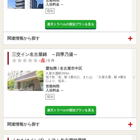
営業時間
入浴料金 ～
宿泊
楽天トラベルの宿泊プランを見る
関連情報から探す
三交イン名古屋錦 ～四季乃湯～
-点
/ 0 件
愛知県 / 名古屋市中区
久屋大通駅293m
地下鉄「栄」駅 1番出口、または、「久屋大通」駅 4番出
口より、徒歩…
営業時間
入浴料金 ～
宿泊
楽天トラベルの宿泊プランを見る
関連情報から探す