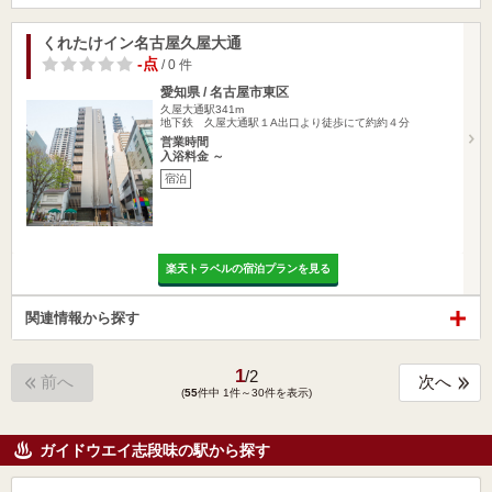
くれたけイン名古屋久屋大通
-点
/ 0 件
愛知県 / 名古屋市東区
久屋大通駅341m
地下鉄 久屋大通駅１A出口より徒歩にて約約４分
営業時間
入浴料金 ～
宿泊
楽天トラベルの宿泊プランを見る
関連情報から探す
1
/
2
前へ
次へ
(
55
件中 1件～30件を表示)
ガイドウエイ志段味の駅から探す