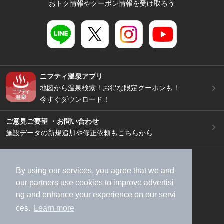
おトク情報やクーポン情報を受け取ろう
ニフティ温泉アプリ
地図から温泉検索！お得な限定クーポンも！
今すぐダウンロード！
ご意見ご要望 ・お問い合わせ
施設データの新規追加や修正依頼もこちらから
スマートフォン
/
PC
加盟店募集（資料請求）
広告出稿のご案内
By using our services, you agree that we and
our
partners
use cookies to improve advertisi
利用規約
ライフスタイルMEMBERS+規約
ng and enhance your experience on our servi
特定商取引法に基づく表記
ヘルプ
採用情報
ces.
Learn more
運営会社
個人情報保護ポリシー