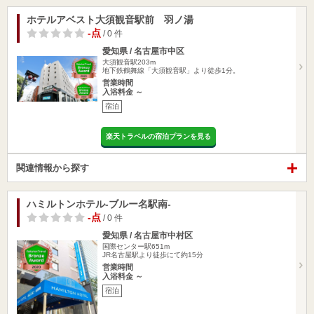
ホテルアベスト大須観音駅前 羽ノ湯
-点
/ 0 件
愛知県 / 名古屋市中区
大須観音駅203m
地下鉄鶴舞線「大須観音駅」より徒歩1分。
営業時間
入浴料金 ～
宿泊
楽天トラベルの宿泊プランを見る
関連情報から探す
ハミルトンホテル-ブルー名駅南-
-点
/ 0 件
愛知県 / 名古屋市中村区
国際センター駅651m
JR名古屋駅より徒歩にて約15分
営業時間
入浴料金 ～
宿泊