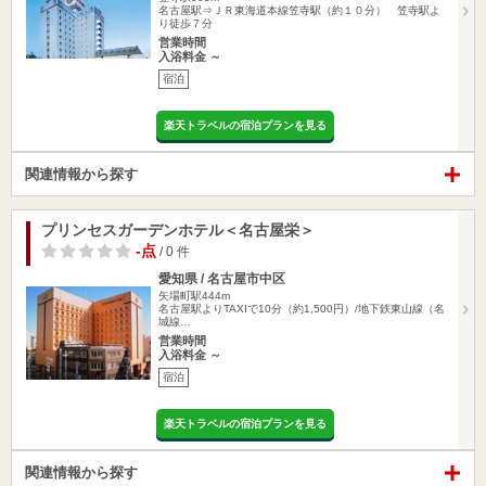
名古屋駅⇒ＪＲ東海道本線笠寺駅（約１０分） 笠寺駅よ
り徒歩７分
営業時間
入浴料金 ～
宿泊
楽天トラベルの宿泊プランを見る
関連情報から探す
プリンセスガーデンホテル＜名古屋栄＞
-点
/ 0 件
愛知県 / 名古屋市中区
矢場町駅444m
名古屋駅よりTAXIで10分（約1,500円）/地下鉄東山線（名
城線…
営業時間
入浴料金 ～
宿泊
楽天トラベルの宿泊プランを見る
関連情報から探す