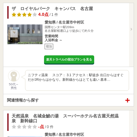
ザ ロイヤルパーク キャンバス 名古屋
4.0点
/ 1 件
愛知県 / 名古屋市中村区
国際センター駅209m
名古屋駅桜通口より徒歩にて約５分
営業時間
入浴料金 ～
宿泊
楽天トラベルの宿泊プランを見る
ニフティ温泉 スコア： 3.1 アクセス：駅徒歩 出口からはすぐ
だがJRからはかなり。新幹線からはとても遠い 基本…
50代～
男性
関連情報から探す
天然温泉 名城金鯱の湯 スーパーホテル名古屋天然温
泉 新幹線口
-点
/ 0 件
愛知県 / 名古屋市中村区