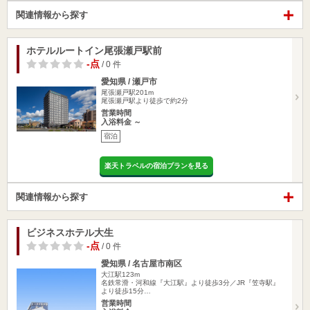
関連情報から探す
ホテルルートイン尾張瀬戸駅前
-点
/ 0 件
愛知県 / 瀬戸市
尾張瀬戸駅201m
尾張瀬戸駅より徒歩で約2分
営業時間
入浴料金 ～
宿泊
楽天トラベルの宿泊プランを見る
関連情報から探す
ビジネスホテル大生
-点
/ 0 件
愛知県 / 名古屋市南区
大江駅123m
名鉄常滑・河和線『大江駅』より徒歩3分／JR『笠寺駅』
より徒歩15分…
営業時間