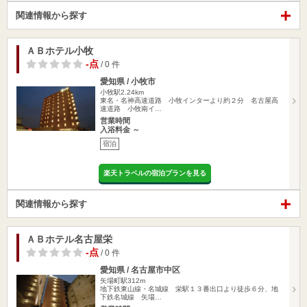
関連情報から探す
ＡＢホテル小牧
-点
/ 0 件
愛知県 / 小牧市
小牧駅2.24km
東名・名神高速道路 小牧インターより約２分 名古屋高
速道路 小牧南イ…
営業時間
入浴料金 ～
宿泊
楽天トラベルの宿泊プランを見る
関連情報から探す
ＡＢホテル名古屋栄
-点
/ 0 件
愛知県 / 名古屋市中区
矢場町駅312m
地下鉄東山線・名城線 栄駅１３番出口より徒歩６分、地
下鉄名城線 矢場…