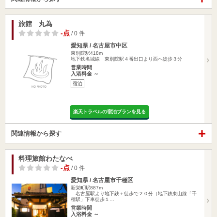
旅館 丸為
-点
/ 0 件
愛知県 / 名古屋市中区
東別院駅418m
地下鉄名城線 東別院駅４番出口より西へ徒歩３分
営業時間
入浴料金 ～
宿泊
楽天トラベルの宿泊プランを見る
関連情報から探す
料理旅館わたなべ
-点
/ 0 件
愛知県 / 名古屋市千種区
新栄町駅887m
名古屋駅より地下鉄＋徒歩で２０分（地下鉄東山線「千
種駅」下車徒歩１…
営業時間
入浴料金 ～