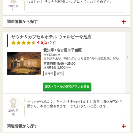
しました！ サウナを利用したい方にとてもおすすめです。
20代 男
性
関連情報から探す
サウナ＆カプセルホテル ウェルビー今池店
4.5点
/ 2 件
愛知県 / 名古屋市千種区
今池駅380m
地下鉄今池駅『8番出口』より徒歩5分今池交差点から3分
営業時間 5:00～25:00
入浴料金 1,500円～
日帰り
宿泊
楽天トラベルの宿泊プランを見る
サウナが心地よく、たっぷり汗をかけます！ 温泉も身体が芯から
温まり、本当に癒されます。 また行きたいと思います。
20代 男
性
関連情報から探す