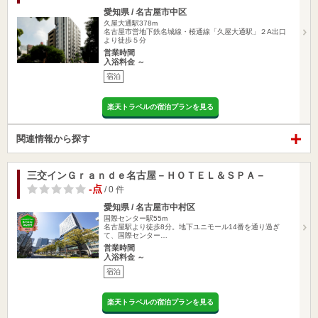
愛知県 / 名古屋市中区
久屋大通駅378m
名古屋市営地下鉄名城線・桜通線「久屋大通駅」２A出口
より徒歩５分
営業時間
入浴料金 ～
宿泊
楽天トラベルの宿泊プランを見る
関連情報から探す
三交インＧｒａｎｄｅ名古屋－ＨＯＴＥＬ＆ＳＰＡ－
-点
/ 0 件
愛知県 / 名古屋市中村区
国際センター駅55m
名古屋駅より徒歩8分。地下ユニモール14番を通り過ぎ
て、国際センター…
営業時間
入浴料金 ～
宿泊
楽天トラベルの宿泊プランを見る