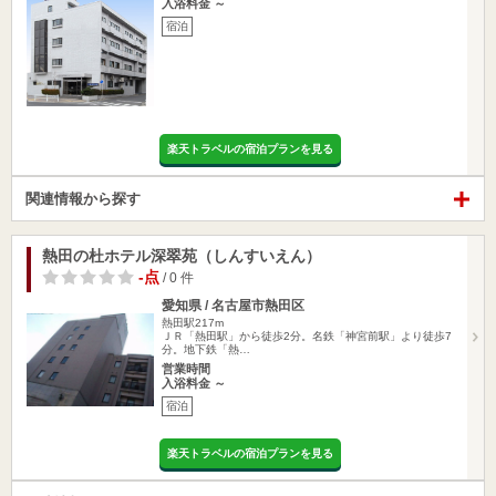
入浴料金 ～
宿泊
楽天トラベルの宿泊プランを見る
関連情報から探す
熱田の杜ホテル深翠苑（しんすいえん）
-点
/ 0 件
愛知県 / 名古屋市熱田区
熱田駅217m
ＪＲ「熱田駅」から徒歩2分。名鉄「神宮前駅」より徒歩7
分。地下鉄「熱…
営業時間
入浴料金 ～
宿泊
楽天トラベルの宿泊プランを見る