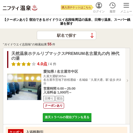
購入済チケットはこちら
ログイン
履歴
メニュー
【クーポンあり】宿泊できるガイドウエイ志段味周辺の温泉、日帰り温泉、スーパー銭
湯を探す
駅名で探す
55
"ガイドウエイ志段味"の検索結果
件
天然温泉ホテルリブマックスPREMIUM名古屋丸の内 神代
の湯
4.0点
/ 4 件
愛知県 / 名古屋市中区
久屋大通駅365m
名古屋市営地下鉄桜通線・名城線「久屋大通」駅 徒歩 約3
分
営業時間 6:00～25:00
入浴料金 1,000円～
日帰り
宿泊
クーポンあり
楽天トラベルの宿泊プランを見る
入浴料割引
クーポン