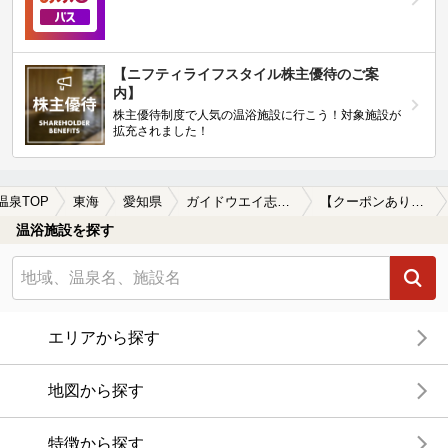
【ニフティライフスタイル株主優待のご案
内】
株主優待制度で人気の温浴施設に行こう！対象施設が
拡充されました！
温泉TOP
東海
愛知県
ガイドウエイ志段味
【クーポンあり】宿泊できるガイドウエイ志段味周辺の温泉、日帰り温泉、スーパー銭湯を探す
温浴施設を探す
エリアから探す
地図から探す
特徴から探す