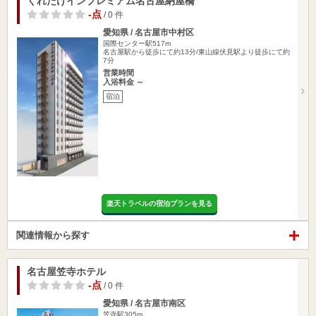
くれたけインプレミアム名古屋納屋橋
-点
/ 0 件
愛知県 / 名古屋市中村区
国際センター駅517m
名古屋駅から徒歩にて約13分/東山線伏見駅より徒歩にて約
7分
営業時間
入浴料金 ～
宿泊
楽天トラベルの宿泊プランを見る
関連情報から探す
名古屋笠寺ホテル
-点
/ 0 件
愛知県 / 名古屋市南区
笠寺駅305m