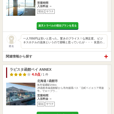
営業時間
入浴料金 ～
宿泊
サウナ
楽天トラベルの宿泊プランを見る
一人7050円は安いと思った。驚きのプライス！な満足度。 ビジ
ネスホテルの温泉というので眉唾と思っていたが・・・ 良質の…
匿名
関連情報から探す
ラビスタ函館ベイ ANNEX
4.0点
/ 1 件
北海道 / 函館市
魚市場通駅209m
JR函館本線函館駅から市内循環バス「元町ベイエリア周遊
号」でロープウ…
営業時間
入浴料金 ～
宿泊
サウナ