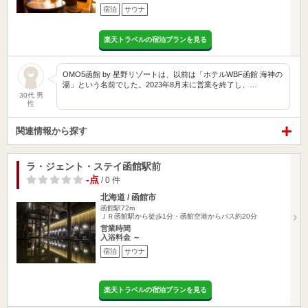
宿泊
サウナ
楽天トラベルの宿泊プランを見る
OMO5函館 by 星野リゾートは、以前は「ホテルWBF函館 海神の
湯」という名前でした。2023年8月末に営業を終了し、…
30代 男
性
関連情報から探す
ラ・ジェント・ステイ函館駅前
-点
/ 0 件
北海道 / 函館市
函館駅72m
ＪＲ函館駅から徒歩1分・函館空港からバス約20分
営業時間
入浴料金 ～
宿泊
サウナ
楽天トラベルの宿泊プランを見る