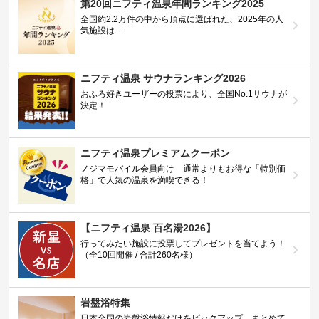
第20回ニフティ温泉年間ランキング2025
全国約2.2万件の中から頂点に選ばれた、2025年の人
気施設は…
ニフティ温泉 サウナランキング2026
おふろ好きユーザーの投票により、全国No.1サウナが
決定！
ニフティ温泉プレミアムクーポン
ノジマモバイル会員向け 通常よりもお得な「特別価
格」で人気の温泉を満喫できる！
【ニフティ温泉 百名湯2026】
行ってみたい施設に投票してプレゼントを当てよう！
（全10回開催 / 合計260名様）
岩盤浴特集
日本全国の岩盤浴情報だけをピックアップ。まとめて