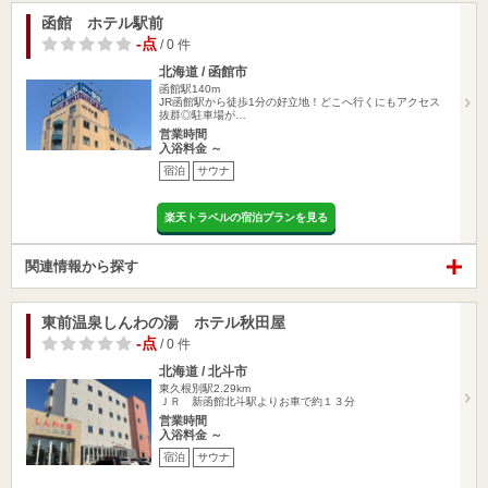
函館 ホテル駅前
-点
/ 0 件
北海道 / 函館市
函館駅140m
JR函館駅から徒歩1分の好立地！どこへ行くにもアクセス
抜群◎駐車場が…
営業時間
入浴料金 ～
宿泊
サウナ
楽天トラベルの宿泊プランを見る
関連情報から探す
東前温泉しんわの湯 ホテル秋田屋
-点
/ 0 件
北海道 / 北斗市
東久根別駅2.29km
ＪＲ 新函館北斗駅よりお車で約１３分
営業時間
入浴料金 ～
宿泊
サウナ