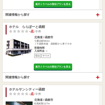
楽天トラベルの宿泊プランを見る
関連情報から探す
ホテル ららぽーと函館
-点
/ 0 件
北海道 / 函館市
七重浜駅984m
ＪＲ函館本線 函館駅から車で９分
営業時間
入浴料金 ～
宿泊
サウナ
楽天トラベルの宿泊プランを見る
関連情報から探す
ホテルサンシティー函館
-点
/ 0 件
北海道 / 函館市
松風町駅127m