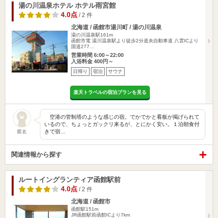
湯の川温泉ホテル ホテル雨宮館
4.0点
/ 2 件
北海道 / 函館市湯川町 / 湯の川温泉
湯の川温泉駅161m
函館市電 湯川温泉駅より徒歩2分道央自動車道 八雲ICより
国道277…
営業時間 6:00～22:00
入浴料金 400円～
日帰り
宿泊
サウナ
楽天トラベルの宿泊プランを見る
空港の管制塔のような感じの宿。でかでかと看板が掲げられて
いるので、ちょっとガックリ来るが、とにかく安い。１泊朝食付
きで宿…
匿名
関連情報から探す
ルートイングランティア函館駅前
4.0点
/ 2 件
北海道 / 函館市
函館駅151m
JR函館駅前函館ICより7km