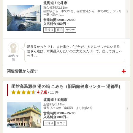
北海道 / 北斗市
東久根別駅2.31km
函館駅から 車で20分、函館空港から 車で40分、フェリ
ー乗り場から…
営業時間 5:00～24:00
入浴料金 650円～
日帰り
宿泊
サウナ
温泉良かったです。また来たい^_^ただ、夕方にサウナにいる常
連さん達は。水風呂入りたいのに大丈夫入り口で、座っておしゃ
べり…
20代 女
性
関連情報から探す
函館高温源泉 湯の箱 こみち（旧函館健康センター 湯都里)
4.7点
/ 11 件
北海道 / 函館市
五稜郭駅1.98km
最寄りバス停「南昭和」より徒歩5分
営業時間 0:00～24:00
入浴料金 880円～
日帰り
サウナ