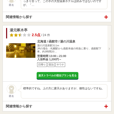
っきり言って、この手の大型温泉ホテルは好みではないのです
が、「…
匿名
関連情報から探す
湯元啄木亭
2.5点
/ 24 件
北海道 / 函館市 / 湯の川温泉
湯の川温泉駅311m
JRの場合：札幌駅から函館本線の特急に乗り、函館駅下
車。約3時間20…
営業時間 13:00～21:00
入浴料金 1,200円～
日帰り
宿泊
サウナ
楽天トラベルの宿泊プランを見る
標準的ですね。上の方に露天がありますが、個性はないですね。
匿名
関連情報から探す