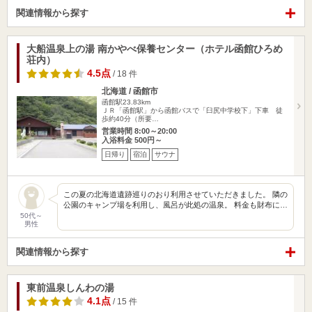
関連情報から探す
大船温泉上の湯 南かやべ保養センター（ホテル函館ひろめ
荘内）
4.5点
/ 18 件
北海道 / 函館市
函館駅23.83km
ＪＲ「函館駅」から函館バスで「臼尻中学校下」下車 徒
歩約40分（所要…
営業時間 8:00～20:00
入浴料金 500円～
日帰り
宿泊
サウナ
この夏の北海道遺跡巡りのおり利用させていただきました。 隣の
公園のキャンプ場を利用し、風呂が此処の温泉。 料金も財布に…
50代～
男性
関連情報から探す
東前温泉しんわの湯
4.1点
/ 15 件