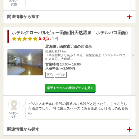
50代～
女性
関連情報から探す
ホテルグローバルビュー函館(旧天然温泉 ホテルパコ函館)
5.0点
/ 1 件
北海道 / 函館市 / 湯の川温泉
松風町駅271m
ＪＲ函館駅より徒歩１０分。函館空港よりシャトルバスで
約２０分。大森町…
営業時間 13:00～19:00
入浴料金 ～1,500円
宿泊
サウナ
楽天トラベルの宿泊プランを見る
ビジネスホテルに併設の普通のお風呂だと思ったら、ちゃんとし
た温泉でした。 特に露天スペースにある壺湯はかけ流しのぬるめ
の…
50代～
女性
関連情報から探す