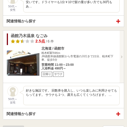
安いです。ドライヤーも1分￥10で髪の量が多い方でも30円も
あ…
50代～
女性
関連情報から探す
函館乃木温泉 なごみ
2.5点
/ 6 件
北海道 / 函館市
柏木町駅596m
JR函館本線函館駅から市電湯の川行きで22分、柏木町下
車、徒歩5分
営業時間 11:00～23:00
入浴料金 490円～
日帰り
サウナ
好きな施設です。 回数券を購入し、いつも楽しみに利用させても
らってます。 サウナも２つ、露天も広くてくつろげます。 …
50代～
女性
関連情報から探す