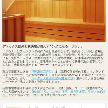
デトックス効果と爽快感が思わず"くせ"になる「サウナ」
「サウナ」はフィンランド発祥の蒸し風呂のことで、熱気浴により発汗作用と
新陳代謝を高めてデトックス効果が得られることが特徴。リラックス効果以外
にも、免疫力アップや、温度差刺激による副腎の強化、自律神経の調整効果な
どがあると言われています。普段汗をかくことが少なく新陳代謝が低下してい
る人に、爽快感が味わえる「サウナ」はオススメです。
東京都墨田区にある「
両国湯屋江戸遊
」は、温度90度前後の本格フィンランド
式ドライサウナ。その他施設内にたくさんのお休み処やWi-Fi完備のワークスペ
ースも充実。また、「
バーデと天然温泉 豊島園 庭の湯
」屋外サウナを含む4種
のサウナで心地よい刺激と発汗を楽しめます。
函館市電本線湯川線のサウナ付きの温泉、日帰り温泉、スーパー銭湯の中でも
特に人気があるのは、
湯の川プリンスホテル 渚亭
、
湯元啄木亭
、
ラビスタ函館
ベイ
などの施設です。ぜひ一度は足を運んでみてください。