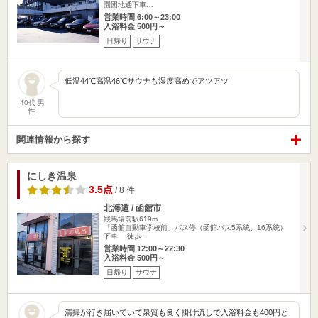
園団地通下車…
営業時間 6:00～23:00
入浴料金 500円～
日帰り
サウナ
低温44℃高温46℃サウナも湿度高めでアツアツ
40代 男
性
関連情報から探す
にしき温泉
3.5点
/ 8 件
北海道 / 函館市
競馬場前駅619m
「函館自動車学校前」バス停（函館バス5系統、16系統）
下車 徒歩…
営業時間 12:00～22:30
入浴料金 500円～
日帰り
サウナ
清掃が行き届いていて泉質も良く掛け流しで入浴料金も400円と