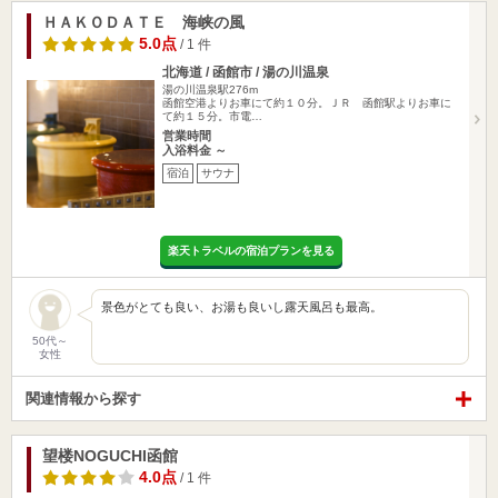
ＨＡＫＯＤＡＴＥ 海峡の風
5.0点
/ 1 件
北海道 / 函館市 / 湯の川温泉
湯の川温泉駅276m
函館空港よりお車にて約１０分。ＪＲ 函館駅よりお車に
て約１５分。市電…
営業時間
入浴料金 ～
宿泊
サウナ
楽天トラベルの宿泊プランを見る
景色がとても良い、お湯も良いし露天風呂も最高。
50代～
女性
関連情報から探す
望楼NOGUCHI函館
4.0点
/ 1 件