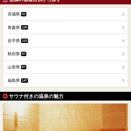
宮城県
91
青森県
126
岩手県
103
秋田県
97
山形県
87
福島県
147
サウナ付きの温泉の魅力