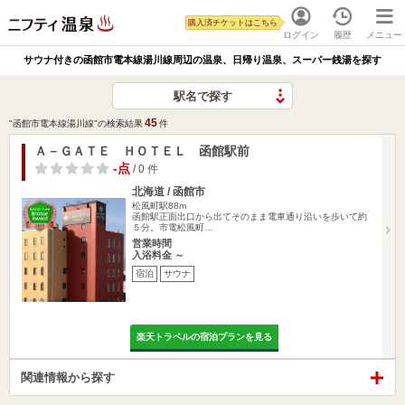
購入済チケットはこちら
ログイン
履歴
メニュー
サウナ付きの函館市電本線湯川線周辺の温泉、日帰り温泉、スーパー銭湯を探す
駅名で探す
45
"函館市電本線湯川線"の検索結果
件
Ａ－ＧＡＴＥ ＨＯＴＥＬ 函館駅前
-点
/ 0 件
北海道 / 函館市
松風町駅88m
函館駅正面出口から出てそのまま電車通り沿いを歩いて約
５分。市電松風町…
営業時間
入浴料金 ～
宿泊
サウナ
楽天トラベルの宿泊プランを見る
関連情報から探す