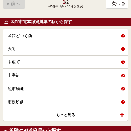
1
/
2
前へ
次へ
(
45
件中 1件～30件を表示)
函館市電本線湯川線の駅から探す
函館どつく前
大町
末広町
十字街
魚市場通
市役所前
もっと見る
近隣の都道府県から探す