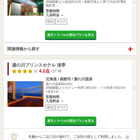
JR函館駅より徒歩約10分 / 函館空港より車で15分/市電松
風町電…
営業時間
入浴料金 ～
宿泊
サウナ
楽天トラベルの宿泊プランを見る
関連情報から探す
湯の川プリンスホテル 渚亭
4.2点
/ 27 件
北海道 / 函館市 / 湯の川温泉
湯の川温泉駅636m
JR函館駅よりタクシー利用で約15分・バス利用で約15分
+徒歩1分・…
営業時間
入浴料金 ～
宿泊
サウナ
楽天トラベルの宿泊プランを見る
札幌から二泊三日の旅行で、二泊目の宿として利用しました。 は