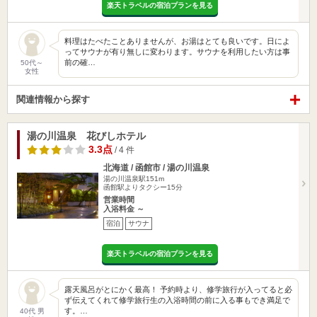
楽天トラベルの宿泊プランを見る
料理はたべたことありませんが、お湯はとても良いです。日によ
ってサウナが有り無しに変わります。サウナを利用したい方は事
前の確…
50代～
女性
関連情報から探す
湯の川温泉 花びしホテル
3.3点
/ 4 件
北海道 / 函館市 / 湯の川温泉
湯の川温泉駅151m
函館駅よりタクシー15分
営業時間
入浴料金 ～
宿泊
サウナ
楽天トラベルの宿泊プランを見る
露天風呂がとにかく最高！ 予約時より、修学旅行が入ってると必
ず伝えてくれて修学旅行生の入浴時間の前に入る事もでき満足で
す。…
40代 男