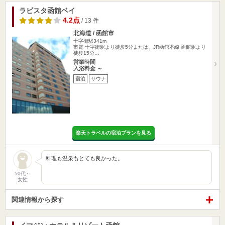
ラビスタ函館ベイ
4.2点
/ 13 件
北海道 / 函館市
十字街駅341m
市電 十字街駅より徒歩5分または、JR函館本線 函館駅より
徒歩15分…
営業時間
入浴料金 ～
宿泊
サウナ
楽天トラベルの宿泊プランを見る
料理も温泉もとても良かった。
50代～
女性
関連情報から探す