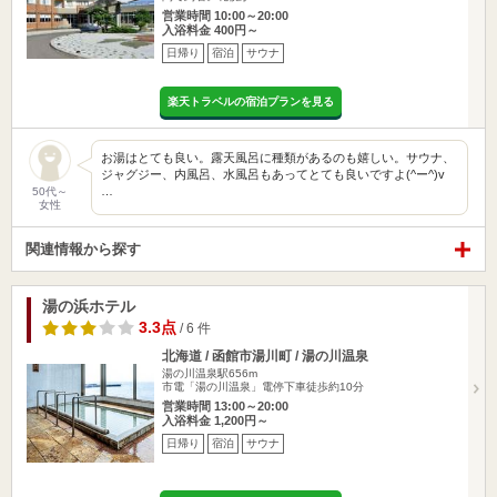
営業時間 10:00～20:00
入浴料金 400円～
日帰り
宿泊
サウナ
楽天トラベルの宿泊プランを見る
お湯はとても良い。露天風呂に種類があるのも嬉しい。サウナ、
ジャグジー、内風呂、水風呂もあってとても良いですよ(^ー^)v
…
50代～
女性
関連情報から探す
湯の浜ホテル
3.3点
/ 6 件
北海道 / 函館市湯川町 / 湯の川温泉
湯の川温泉駅656m
市電「湯の川温泉」電停下車徒歩約10分
営業時間 13:00～20:00
入浴料金 1,200円～
日帰り
宿泊
サウナ