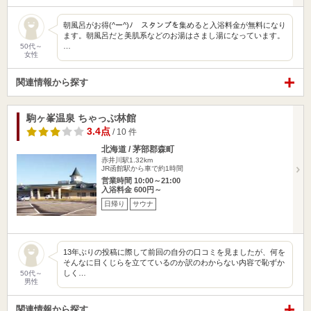
朝風呂がお得(^ー^)ﾉ スタンプを集めると入浴料金が無料になり
ます。朝風呂だと美肌系などのお湯はさまし湯になっています。
…
50代～
女性
関連情報から探す
駒ヶ峯温泉 ちゃっぷ林館
3.4点
/ 10 件
北海道 / 茅部郡森町
赤井川駅1.32km
JR函館駅から車で約1時間
営業時間 10:00～21:00
入浴料金 600円～
日帰り
サウナ
13年ぶりの投稿に際して前回の自分の口コミを見ましたが、何を
そんなに目くじらを立てているのか訳のわからない内容で恥ずか
しく…
50代～
男性
関連情報から探す