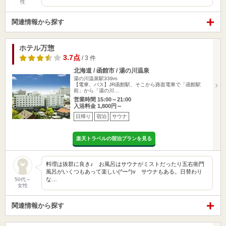
性
関連情報から探す
ホテル万惣
3.7点
/ 3 件
北海道 / 函館市 / 湯の川温泉
湯の川温泉駅339m
【電車、バス】JR函館駅、そこから路面電車で「函館駅
前」から「湯の川…
営業時間 15:00～21:00
入浴料金 1,800円～
日帰り
宿泊
サウナ
楽天トラベルの宿泊プランを見る
料理は抜群に良き♪ お風呂はサウナがミストだったり五右衛門
風呂がいくつもあって楽しい(^ー^)v サウナもある。日替わり
な…
50代～
女性
関連情報から探す