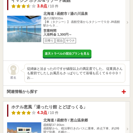
イマジン ホテル＆リゾート函館
3.8点
/ 10 件
北海道 / 函館市 / 湯の川温泉
湯の川駅833m
【車（タクシー）】 函館空港からタクシーで５分 JR函館
駅からタ…
営業時間
入浴料金 1,300円～
日帰り
宿泊
サウナ
楽天トラベルの宿泊プランを見る
従姉妹と泊まったのですが値段以上の満足度でした。 従業員さん
も親切でしたしお風呂もさっぱりしてて浴場も広くてＧＯＯＤ！
お…
匿名
関連情報から探す
ホテル恵風「湯ったり館 とどぽっくる」
4.3点
/ 10 件
北海道 / 函館市 / 恵山温泉郷
函館駅37.90km
函館駅から、椴法華行きのバスに乗車。終点下車、約2時
間で到着。札幌か…