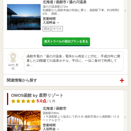
北海道 / 函館市 / 湯の川温泉
湯の川温泉駅172m
札幌駅から函館本線の特急に乗り、函館駅下車。約3時間2
0分。 函館…
営業時間
入浴料金 ～
宿泊
サウナ
楽天トラベルの宿泊プランを見る
函館市電の「湯の川温泉」電停から程近くに佇む、平成22年に開
業した13階建ての温泉ホテル。平日に、一泊二食付で利用して
み…
40代 男
性
関連情報から探す
OMO5函館 by 星野リゾート
5.0点
/ 1 件
北海道 / 函館市
函館駅298m
ＪＲ函館駅より徒歩にて約５分 函館空港から函館駅バスタ
ーミナルまで…
営業時間
入浴料金 ～