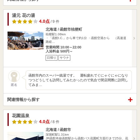
湯元 花の湯
4.0点
/ 9 件
北海道 / 函館市桔梗町
桔梗駅1.06km
・「函館I.C.」から車で約1分 ・函館空港から （高速道
路経…
営業時間 10:00～22:00
入浴料金 500円～
日帰り
サウナ
函館市内のスーパー銭湯です。 運転疲れでぐにゃぐにゃになり
つつどうしても訪問してみたかったので気合で閉店間際に訪問し
てみま…
匿名
関連情報から探す
花園温泉
4.0点
/ 8 件
北海道 / 函館市
深堀町駅1.31km
JR函館本線函館駅から函館バス花園町方面行きで25分、花