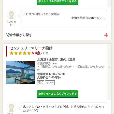
楽天トラベルの宿泊プランを見る
ラビスタ函館ベイの上位施設
北海道函館市のホテルで…
40代 男
性
関連情報から探す
センチュリーマリーナ函館
5.0点
/ 1 件
北海道 / 函館市 / 湯の川温泉
市役所前駅418m
・「函館駅」から徒歩で約5分 ・「函館空港」から車で約5
分
営業時間 6:00～24:30
入浴料金 2,000円～
宿泊
サウナ
楽天トラベルの宿泊プランを見る
広々としてゆったりくつろげる空間。お湯も景色もとても良かっ
たです(*^-^)