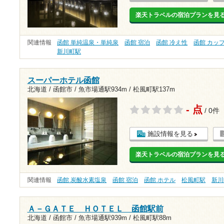
楽天トラベルの宿泊プランを見
関連情報
函館 単純温泉・単純泉
函館 宿泊
函館 冷え性
函館 カッ
新川町駅
スーパーホテル函館
北海道 / 函館市 /
魚市場通駅934m
/
松風町駅137m
- 点
/ 0件
施設情報を見る
楽天トラベルの宿泊プランを見
関連情報
函館 炭酸水素塩泉
函館 宿泊
函館 ホテル
松風町駅
新川
Ａ－ＧＡＴＥ ＨＯＴＥＬ 函館駅前
北海道 / 函館市 /
魚市場通駅939m
/
松風町駅88m