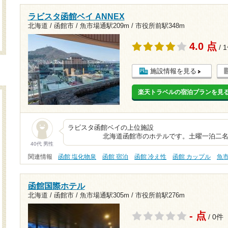
ラビスタ函館ベイ ANNEX
北海道 / 函館市 /
魚市場通駅209m
/
市役所前駅348m
4.0 点
/ 
施設情報を見る
楽天トラベルの宿泊プランを見
ラビスタ函館ベ
北海道函館市のホテルです。土曜一泊二名、
40代 男性
関連情報
函館 塩化物泉
函館 宿泊
函館 冷え性
函館 カップル
魚
函館国際ホテル
北海道 / 函館市 /
魚市場通駅305m
/
市役所前駅276m
- 点
/ 0件