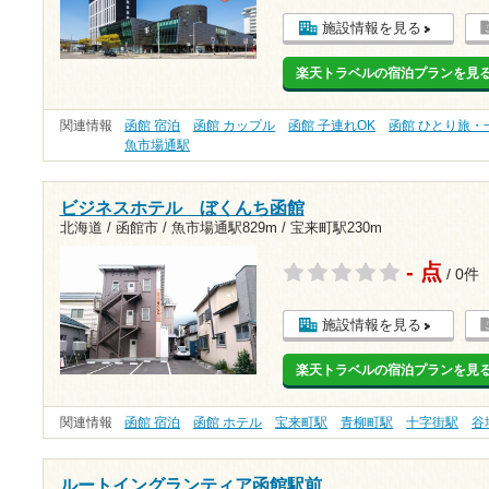
施設情報を見る
楽天トラベルの宿泊プランを見
関連情報
函館 宿泊
函館 カップル
函館 子連れOK
函館 ひとり旅・
魚市場通駅
ビジネスホテル ぼくんち函館
北海道 / 函館市 /
魚市場通駅829m
/
宝来町駅230m
- 点
/ 0件
施設情報を見る
楽天トラベルの宿泊プランを見
関連情報
函館 宿泊
函館 ホテル
宝来町駅
青柳町駅
十字街駅
谷
ルートイングランティア函館駅前