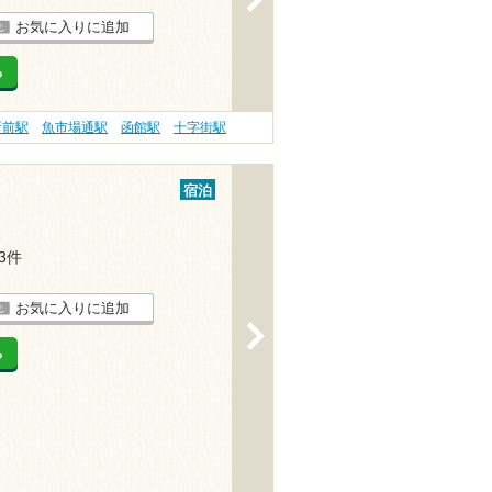
お気に入りに追加
る
所前駅
魚市場通駅
函館駅
十字街駅
宿泊
13件
お気に入りに追加
>
る