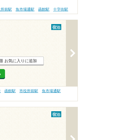
役所前駅
魚市場通駅
函館駅
十字街駅
宿泊
>
お気に入りに追加
る
旅
函館駅
市役所前駅
魚市場通駅
宿泊
>