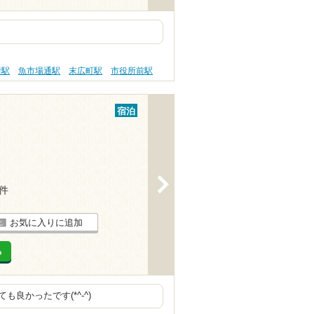
街駅
魚市場通駅
末広町駅
市役所前駅
宿泊
>
1件
お気に入りに追加
る
良かったです(*^-^)