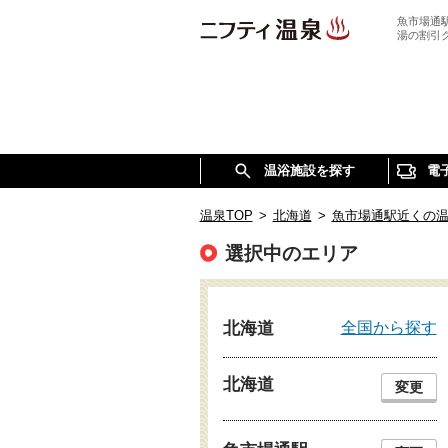
魚市場通
湯の割引
温浴施設を探す
電
温泉TOP
>
北海道
>
魚市場通駅近くの
選択中のエリア
全国から探す
北海道
北海道
変更