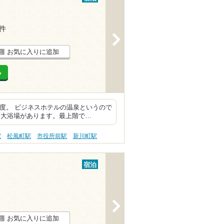
2件
>
お気に入りに追加
る
足度。 ビジネスホテルの温泉というので
も大浴場があります。最上階で…
駅
松風町駅
市役所前駅
新川町駅
宿泊
>
お気に入りに追加