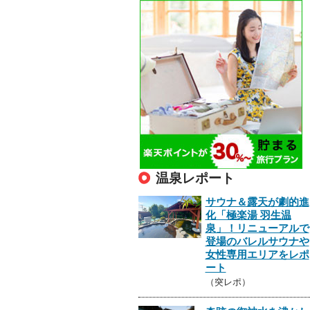
温泉レポート
サウナ＆露天が劇的進
化「極楽湯 羽生温
泉」！リニューアルで
登場のバレルサウナや
女性専用エリアをレポ
ート
（突レポ）