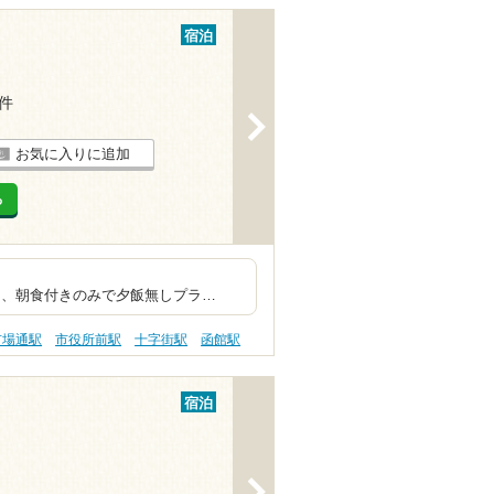
宿泊
1件
>
お気に入りに追加
る
イの上位施設
朝食付きのみで夕飯無しプラ…
市場通駅
市役所前駅
十字街駅
函館駅
宿泊
>