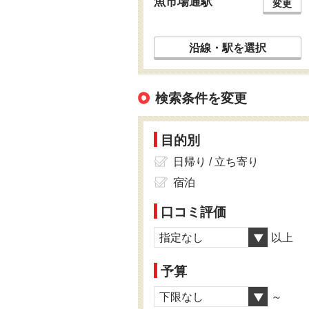
魚市場通駅
変更
沿線・駅を選択
検索条件を変更
目的別
日帰り / 立ち寄り
宿泊
口コミ評価
指定なし
以上
予算
下限なし
～