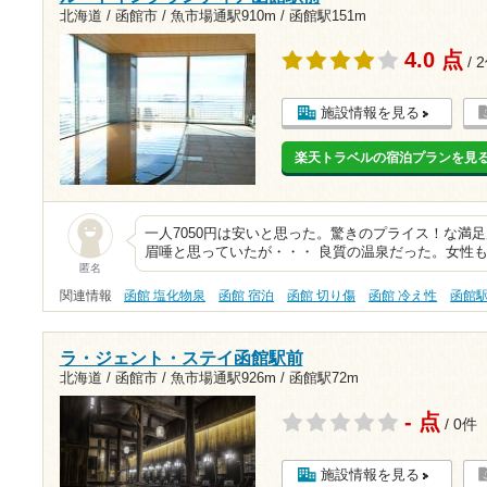
北海道 / 函館市 /
魚市場通駅910m
/
函館駅151m
4.0 点
/ 
施設情報を見る
楽天トラベルの宿泊プランを見
一人7050円は安いと思った。驚きのプライス！な満
眉唾と思っていたが・・・ 良質の温泉だった。女性
匿名
関連情報
函館 塩化物泉
函館 宿泊
函館 切り傷
函館 冷え性
函館
ラ・ジェント・ステイ函館駅前
北海道 / 函館市 /
魚市場通駅926m
/
函館駅72m
- 点
/ 0件
施設情報を見る