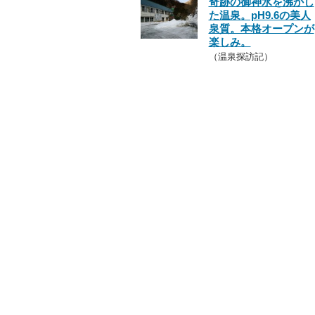
奇跡の御神水を沸かし
た温泉。pH9.6の美人
泉質。本格オープンが
楽しみ。
（温泉探訪記）