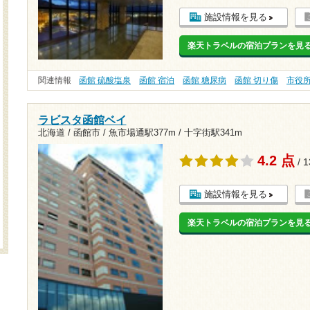
施設情報を見る
楽天トラベルの宿泊プランを見
関連情報
函館 硫酸塩泉
函館 宿泊
函館 糖尿病
函館 切り傷
市役
ラビスタ函館ベイ
北海道 / 函館市 /
魚市場通駅377m
/
十字街駅341m
4.2 点
/ 
施設情報を見る
楽天トラベルの宿泊プランを見