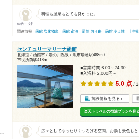
料理も温泉もとても良かった。
50代～ 女性
関連情報
函館 塩化物泉
函館 宿泊
函館 切り傷
函館 冷え性
十字
センチュリーマリーナ函館
北海道 / 函館市 / 湯の川温泉 /
魚市場通駅488m
/
市役所前駅418m
■営業時間 6:00～24:30
■入浴料 2,000円～
5.0 点
/ 
施設情報を見る
楽天トラベルの宿泊プランを見
広々としてゆったりくつろげる空間。お湯も景色もとても