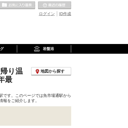
お気に入りの温泉
最近の履歴
ログイン
ID作成
グ
岩盤浴
日帰り温
地図から探す
年最
駅です。このページでは魚市場通駅から
情報をご紹介します。