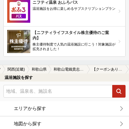
ニフティ温泉 おふろパス
温浴施設をお得に楽しめるサブスクリプションプラン
【ニフティライフスタイル株主優待のご案
内】
株主優待制度で人気の温浴施設に行こう！対象施設が
拡充されました！
P
関西(近畿)
和歌山県
和歌山電鐵貴志川線
【クーポンあり】露天風呂が楽しめる和歌山電鐵貴志川線周辺の温泉、日帰り温泉、スーパー銭湯を探す
温浴施設を探す
エリアから探す
地図から探す