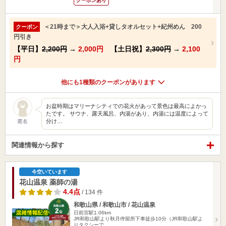
クーポンあり
＜21時まで＞大人入浴+貸しタオルセット+紀州めん 200
クーポン
円引き
【平日】
2,200円
→
2,000円
【土日祝】
2,300円
→
2,100
円
他にも1種類のクーポンがあります
お盆時期はマリーナシティでの花火があって景色は最高によかっ
たです。 サウナ、露天風呂、内湯があり、内湯には温度によって
分け…
匿名
関連情報から探す
今空いています
花山温泉 薬師の湯
4.4点
/ 134 件
和歌山県 / 和歌山市 / 花山温泉
日前宮駅1.06km
JR和歌山駅より秋月停留所下車徒歩10分（JR和歌山駅よ
りタクシーで…