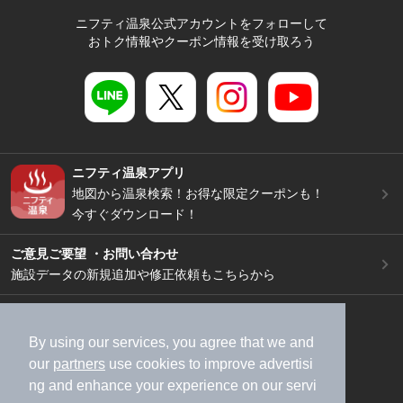
ニフティ温泉公式アカウントをフォローして
おトク情報やクーポン情報を受け取ろう
ニフティ温泉アプリ
地図から温泉検索！お得な限定クーポンも！
今すぐダウンロード！
ご意見ご要望 ・お問い合わせ
施設データの新規追加や修正依頼もこちらから
スマートフォン
/
PC
加盟店募集（資料請求）
広告出稿のご案内
By using our services, you agree that we and
our
partners
use cookies to improve advertisi
利用規約
ライフスタイルMEMBERS+規約
ng and enhance your experience on our servi
特定商取引法に基づく表記
ヘルプ
採用情報