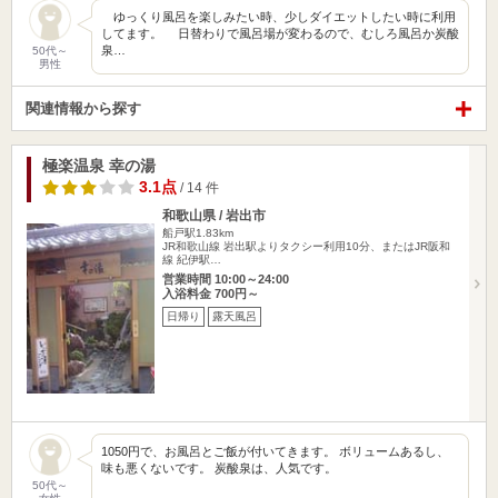
ゆっくり風呂を楽しみたい時、少しダイエットしたい時に利用
してます。 日替わりで風呂場が変わるので、むしろ風呂か炭酸
泉…
50代～
男性
関連情報から探す
極楽温泉 幸の湯
3.1点
/ 14 件
和歌山県 / 岩出市
船戸駅1.83km
JR和歌山線 岩出駅よりタクシー利用10分、またはJR阪和
線 紀伊駅…
営業時間 10:00～24:00
入浴料金 700円～
日帰り
露天風呂
1050円で、お風呂とご飯が付いてきます。 ボリュームあるし、
味も悪くないです。 炭酸泉は、人気です。
50代～