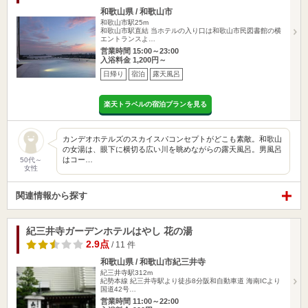
和歌山県 / 和歌山市
和歌山市駅25m
和歌山市駅直結 当ホテルの入り口は和歌山市民図書館の横
エントランスよ…
営業時間 15:00～23:00
入浴料金 1,200円～
日帰り
宿泊
露天風呂
楽天トラベルの宿泊プランを見る
カンデオホテルズのスカイスパコンセプトがどこも素敵。和歌山
の女湯は、眼下に横切る広い川を眺めながらの露天風呂。男風呂
はコー…
50代～
女性
関連情報から探す
紀三井寺ガーデンホテルはやし 花の湯
2.9点
/ 11 件
和歌山県 / 和歌山市紀三井寺
紀三井寺駅312m
紀勢本線 紀三井寺駅より徒歩8分阪和自動車道 海南ICより
国道42号…
営業時間 11:00～22:00