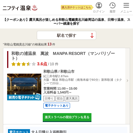
購入済チケットはこちら
ログイン
履歴
メニュー
【クーポンあり】露天風呂が楽しめる和歌山電鐵貴志川線周辺の温泉、日帰り温泉、ス
ーパー銭湯を探す
駅名で探す
13
"和歌山電鐵貴志川線"の検索結果
件
和歌の浦温泉 萬波 MANPA RESORT（マンパリゾー
ト）
3.6点
/ 10 件
和歌山県 / 和歌山市
紀三井寺駅2.87km
大阪・難波 和歌山市駅（南海本線で60分）新和歌浦（タク
シーで20分…
営業時間 11:00～15:00
入浴料金 1,540円～
日帰り
宿泊
露天風呂
電子チケットあり
楽天トラベルの宿泊プランを見る
大人日帰り入浴料割引
電子チケット