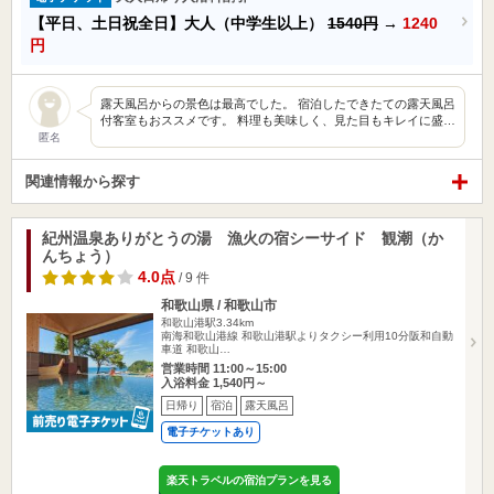
【平日、土日祝全日】大人（中学生以上）
1540円
→
1240
円
露天風呂からの景色は最高でした。 宿泊したできたての露天風呂
付客室もおススメです。 料理も美味しく、見た目もキレイに盛…
匿名
関連情報から探す
紀州温泉ありがとうの湯 漁火の宿シーサイド 観潮（か
んちょう）
4.0点
/ 9 件
和歌山県 / 和歌山市
和歌山港駅3.34km
南海和歌山港線 和歌山港駅よりタクシー利用10分阪和自動
車道 和歌山…
営業時間 11:00～15:00
入浴料金 1,540円～
日帰り
宿泊
露天風呂
電子チケットあり
楽天トラベルの宿泊プランを見る