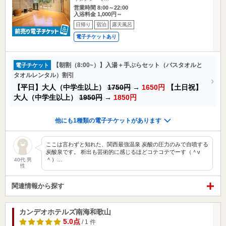
営業時間 8:00～22:00
入浴料金 1,000円～
日帰り
宿泊
露天風呂
電子チケットあり
【朝割（8:00~）】入湯＋手ぶらセット（バスタオルと
電子チケット
タオルレンタル）割引
【平日】大人（中学生以上）
1750円
→
1650円
【土日祝】
大人（中学生以上）
1950円
→
1850円
他にも1種類の電子チケットがあります
ここは言わずと知れた、関西最強温泉 炭酸の圧力のみで自噴する
炭酸泉です。 析出も芸術的に感じるほどコテコテでーす（＾ν
＾）…
40代 男
性
関連情報から探す
カンデオホテルズ南海和歌山
5.0点
/ 1 件