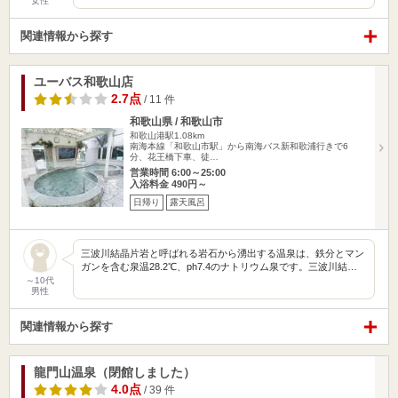
女性
関連情報から探す
ユーバス和歌山店
2.7点
/ 11 件
和歌山県 / 和歌山市
和歌山港駅1.08km
南海本線「和歌山市駅」から南海バス新和歌浦行きで6
分、花王橋下車、徒…
営業時間 6:00～25:00
入浴料金 490円～
日帰り
露天風呂
三波川結晶片岩と呼ばれる岩石から湧出する温泉は、鉄分とマン
ガンを含む泉温28.2℃、ph7.4のナトリウム泉です。三波川結…
～10代
男性
関連情報から探す
龍門山温泉（閉館しました）
4.0点
/ 39 件