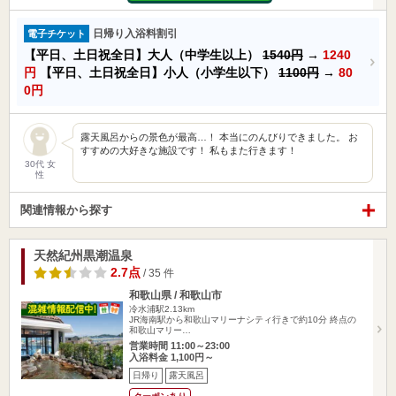
日帰り入浴料割引
電子チケット
【平日、土日祝全日】大人（中学生以上）
1540円
→
1240
円
【平日、土日祝全日】小人（小学生以下）
1100円
→
80
0円
露天風呂からの景色が最高…！ 本当にのんびりできました。 お
すすめの大好きな施設です！ 私もまた行きます！
30代 女
性
関連情報から探す
天然紀州黒潮温泉
2.7点
/ 35 件
和歌山県 / 和歌山市
冷水浦駅2.13km
JR海南駅から和歌山マリーナシティ行きで約10分 終点の
和歌山マリー…
営業時間 11:00～23:00
入浴料金 1,100円～
日帰り
露天風呂