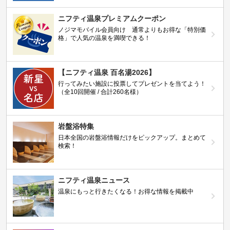
ニフティ温泉プレミアムクーポン
ノジマモバイル会員向け 通常よりもお得な「特別価
格」で人気の温泉を満喫できる！
【ニフティ温泉 百名湯2026】
行ってみたい施設に投票してプレゼントを当てよう！
（全10回開催 / 合計260名様）
岩盤浴特集
日本全国の岩盤浴情報だけをピックアップ。まとめて
検索！
ニフティ温泉ニュース
温泉にもっと行きたくなる！お得な情報を掲載中