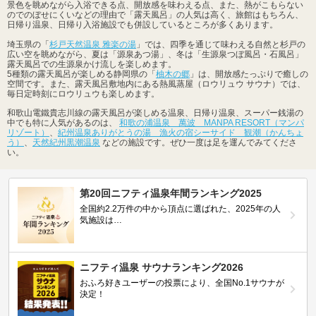
景色を眺めながら入浴できる点、開放感を味わえる点、また、熱がこもらない
のでのぼせにくいなどの理由で「露天風呂」の人気は高く、旅館はもちろん、
日帰り温泉、日帰り入浴施設でも併設しているところが多くあります。
埼玉県の「
杉戸天然温泉 雅楽の湯
」では、四季を通じて味わえる自然と杉戸の
広い空を眺めながら、夏は「源泉あつ湯」、冬は「生源泉つぼ風呂・石風呂」
露天風呂での生源泉かけ流しを楽しめます。
5種類の露天風呂が楽しめる静岡県の「
柚木の郷
」は、開放感たっぷりで癒しの
空間です。また、露天風呂敷地内にある熱風蒸屋（ロウリュウ サウナ）では、
毎日定時刻にロウリュウも楽しめます。
和歌山電鐵貴志川線の露天風呂が楽しめる温泉、日帰り温泉、スーパー銭湯の
中でも特に人気があるのは、
和歌の浦温泉 萬波 MANPA RESORT（マンパ
リゾート）
、
紀州温泉ありがとうの湯 漁火の宿シーサイド 観潮（かんちょ
う）
、
天然紀州黒潮温泉
などの施設です。ぜひ一度は足を運んでみてくださ
い。
第20回ニフティ温泉年間ランキング2025
全国約2.2万件の中から頂点に選ばれた、2025年の人
気施設は…
ニフティ温泉 サウナランキング2026
おふろ好きユーザーの投票により、全国No.1サウナが
決定！