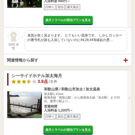
入浴料金 900円～
日帰り
宿泊
露天風呂
楽天トラベルの宿泊プランを見る
泉質が良く温まります。 とてもいい温泉です。 しかしロッカー
の番号札が誰も入浴していないのに49,29,44等縁起の悪…
30代 女
性
関連情報から探す
シーサイドホテル加太海月
3.8点
/ 8 件
和歌山県 / 和歌山市加太 / 加太温泉
加太駅1.41km
南海本線「和歌山駅」から南海加太線「加太駅」まで25
分。最寄り駅より…
営業時間
入浴料金 1,200円～
日帰り
宿泊
露天風呂
楽天トラベルの宿泊プランを見る