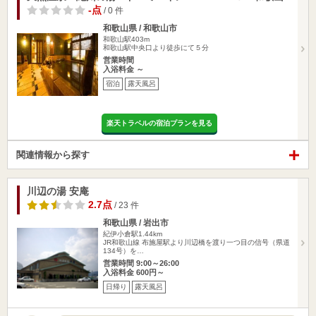
-点
/ 0 件
和歌山県 / 和歌山市
和歌山駅403m
和歌山駅中央口より徒歩にて５分
営業時間
入浴料金 ～
宿泊
露天風呂
楽天トラベルの宿泊プランを見る
関連情報から探す
川辺の湯 安庵
2.7点
/ 23 件
和歌山県 / 岩出市
紀伊小倉駅1.44km
JR和歌山線 布施屋駅より川辺橋を渡り一つ目の信号（県道
134号）を…
営業時間 9:00～26:00
入浴料金 600円～
日帰り
露天風呂