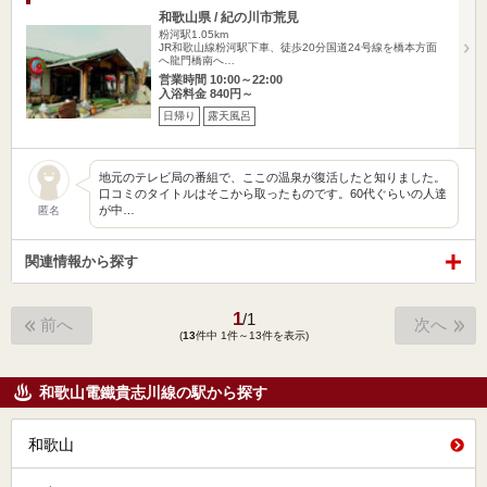
和歌山県 / 紀の川市荒見
粉河駅1.05km
JR和歌山線粉河駅下車、徒歩20分国道24号線を橋本方面
へ龍門橋南へ…
営業時間 10:00～22:00
入浴料金 840円～
日帰り
露天風呂
地元のテレビ局の番組で、ここの温泉が復活したと知りました。
口コミのタイトルはそこから取ったものです。60代ぐらいの人達
が中…
匿名
関連情報から探す
1
/
1
前へ
次へ
(
13
件中 1件～13件を表示)
和歌山電鐵貴志川線の駅から探す
和歌山