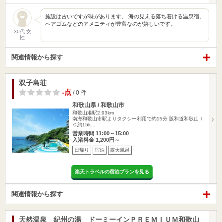
施設は古いですが味があります。 海の見える落ち着ける温泉宿。
ヘアゴムなどのアメニティが豊富なのが嬉しいです。
30代 女
性
関連情報から探す
双子島荘
-点
/ 0 件
和歌山県 / 和歌山市
和歌山港駅2.93km
南海和歌山市駅よりタクシー利用で約15分 阪和道和歌山Ｉ
Ｃ約15k…
営業時間 11:00～15:00
入浴料金 1,200円～
日帰り
宿泊
露天風呂
楽天トラベルの宿泊プランを見る
関連情報から探す
天然温泉 紀州の湯 ドーミーインＰＲＥＭＩＵＭ和歌山