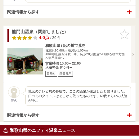
関連情報から探す
龍門山温泉（閉館しました）
お気に入
りに追加
4.0点
/ 39 件
和歌山県 / 紀の川市荒見
貴志駅10.68km
粉河駅1.05km
JR和歌山線粉河駅下車、徒歩20分国道24号線を橋本方面
へ龍門橋南へ…
営業時間 10:00～22:00
入浴料金 840円～
日帰り
露天風呂
地元のテレビ局の番組で、ここの温泉が復活したと知りました。
口コミのタイトルはそこから取ったものです。60代ぐらいの人達
が中…
匿名
関連情報から探す
和歌山県のニフティ温泉ニュース