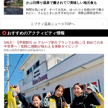
───
かぶ日帰り温泉で癒されて♡美味しい地元食も
そこで今回は、白浜温泉ビギナー向けの基本情報をご紹介し
提供元：大江戸温泉物語ホテルズ＆リゾーツ株式会社【P
ながら、おすすめの旅館・ホテルをお届けします。また、白
R】
時間を気にせず、すべてを忘れ、ゆったりと自然の中で癒さ
浜温泉を訪れるなら外せない観光スポットも合わせてご紹介
この記事は大江戸温泉物語Premium 白浜彩朝楽のPR記事で
れたい。そんなときにおすすめなのが、和歌山県田辺市の
します。
す。
「わたらせ温泉」です。現地にたどり着くまでの間も、道中
の豊かな山々を眺めながら、どんどん期待が膨らみますよ。
ニフティ温泉ニュースTOPへ
「わたらせ温泉」では、温泉に入れるだけではなく、地元の
特産品を使った食事をいただける「露天食堂」でお腹も満た
おすすめのアクティビティ情報
すことができます。ぜひチェックしてくださいね。
SALE！【早期割引 or グループ割引プランでお得に♪】初めての水
中世界へ！気軽に感動が味わえる体験ダイビング
和歌山県西牟婁郡白浜町臨海410-1