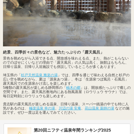
絶景、四季折々の景色など、魅力たっぷりの「露天風呂」
景色を眺めながら入浴できる点、開放感を味わえる点、また、熱がこもらない
のでのぼせにくいなどの理由で「露天風呂」の人気は高く、旅館はもちろん、
日帰り温泉、日帰り入浴施設でも併設しているところが多くあります。
埼玉県の「
杉戸天然温泉 雅楽の湯
」では、四季を通じて味わえる自然と杉戸の
広い空を眺めながら、夏は「源泉あつ湯」、冬は「生源泉つぼ風呂・石風呂」
露天風呂での生源泉かけ流しを楽しめます。
5種類の露天風呂が楽しめる静岡県の「
柚木の郷
」は、開放感たっぷりで癒しの
空間です。また、露天風呂敷地内にある熱風蒸屋（ロウリュウ サウナ）では、
毎日定時刻にロウリュウも楽しめます。
貴志駅の露天風呂が楽しめる温泉、日帰り温泉、スーパー銭湯の中でも特に人
気があるのは、
極楽温泉 幸の湯
、
川辺の湯 安庵
、
花山温泉 薬師の湯
などの施
設です。ぜひ一度は足を運んでみてください。
第20回ニフティ温泉年間ランキング2025