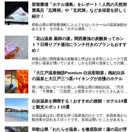
那智勝浦「ホテル浦島」をレポート！人気の天然洞
窟風呂「忘帰洞」や「玄武洞」など全浴室を詳しく
紹介！
和歌山県の那智勝浦町にとんでもないスケールの温泉旅館が
あります。その名も「ホテル浦島」！
4つの館に6ヵ所のお風呂、うち2ヵ所は巨大な天然洞窟温
泉。日本一長いエスカレーターで「本館」と「山上館」を結
「花山温泉 薬師の湯」関西最強の炭酸泉ってホン
び、海を一望する絶景も。
ト？日帰りプチ湯治にランチ付きのプランもおすす
6ヵ所のお風呂のうち5ヵ所までは日帰り入浴も可。可愛ら
め！
しいカメさんの形の送迎船「浦島丸」に乗っていざ、温泉の
湧く竜宮城へ！
和歌山県に関西最強の炭酸泉と呼ばれる非常にユニークで質
の良い温泉が湧いています。しかも日帰り温泉としての施設
───
が整っていて、宿泊までできるんです。名前は「花山温泉
提供元：那智勝浦町【PR】
薬師の湯」。朝一番のお風呂にはパリパリシャリシャリと膜
「大江戸温泉物語Premium 白浜彩朝楽」南紀白浜
この記事は那智勝浦町のPR記事です。
が張って、それを砕きながら入浴できるとか！
の温泉と大江戸三つ星バイキングが自慢のホテル
そんな驚きの「花山温泉」を取材してきました。釜飯などラ
青い海に白いビーチが美しい和歌山県の南紀白浜。「円月
ンチに人気のお食事処メニューも紹介しちゃいます！
島」「千畳敷」「三段壁」と絶景スポットがたくさんありま
す。もちろんいい温泉もたっぷり湧いていて、日本書紀に登
場する歴史の古さから日本三古湯の一つにも。
白浜温泉を満喫する！おすすめの旅館・ホテル14選
と観光スポット10選
そんな「南紀白浜温泉」の「大江戸温泉物語Premium 白浜
彩朝楽」で2025年9月から人気の「大江戸三つ星バイキン
白浜温泉は古い歴史を持つ温泉地のひとつで、全国各地から
グ」がスタートしました。温泉＆バイキング＆レジャースポ
観光客が訪れるスポットです。名前は聞いたことがあるもの
ットとしてのこのホテルの魅力をたっぷり体験してきたので
の、何県にある温泉地なのか、どのような泉質の温泉なの
早速紹介します！
か、実は知らない方も多いのではないでしょうか。
和歌山県「わたらせ温泉」を徹底取材！湯の花が浮