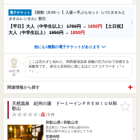
【朝割（8:00~）】入湯＋手ぶらセット（バスタオルと
電子チケット
タオルレンタル）割引
【平日】大人（中学生以上）
1750円
→
1650円
【土日祝】
大人（中学生以上）
1950円
→
1850円
他にも1種類の電子チケットがあります
ここは言わずと知れた、関西最強温泉 炭酸の圧力のみで自噴する
炭酸泉です。 析出も芸術的に感じるほどコテコテでーす（＾ν
＾）…
40代 男
性
関連情報から探す
天然温泉 紀州の湯 ドーミーインＰＲＥＭＩＵＭ和
お気に入
歌山
りに追加
-点
/ 0 件
和歌山県 / 和歌山市
貴志駅11.73km
和歌山駅403m
和歌山駅中央口より徒歩にて５分
営業時間