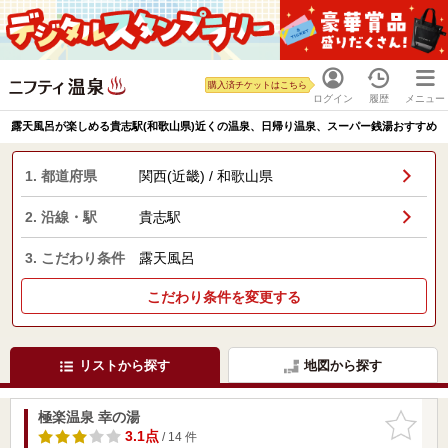
購入済チケットはこちら
ログイン
履歴
メニュー
露天風呂が楽しめる貴志駅(和歌山県)近くの温泉、日帰り温泉、スーパー銭湯おすすめ
1. 都道府県
関西(近畿) / 和歌山県
2. 沿線・駅
貴志駅
3. こだわり条件
露天風呂
こだわり条件を変更する
リストから探す
地図から探す
極楽温泉 幸の湯
お気に入
りに追加
3.1点
/ 14 件