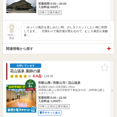
営業時間 9:00～26:00
入浴料金 600円～
日帰り
露天風呂
ゆっくり風呂を楽しみたい時、少しダイエットしたい時に利用
してます。 日替わりで風呂場が変わるので、むしろ風呂か炭酸
泉…
50代～
男性
関連情報から探す
お気に入
今空いています
りに追加
花山温泉 薬師の湯
4.4点
/ 134 件
和歌山県 / 和歌山市 / 花山温泉
貴志駅9.44km
日前宮駅1.06km
JR和歌山駅より秋月停留所下車徒歩10分（JR和歌山駅よ
りタクシーで…
営業時間 8:00～22:00
入浴料金 1,000円～
日帰り
宿泊
露天風呂
電子チケットあり