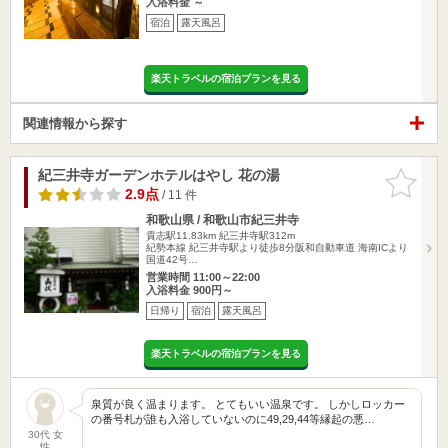
入浴料金 ～
宿泊
露天風呂
楽天トラベルの宿泊プランを見る
関連情報から探す
紀三井寺ガーデンホテルはやし 花の湯
お気に入
りに追加
2.9点
/ 11 件
和歌山県 / 和歌山市紀三井寺
貴志駅11.83km
紀三井寺駅312m
紀勢本線 紀三井寺駅より徒歩8分阪和自動車道 海南ICより
国道42号…
営業時間 11:00～22:00
入浴料金 900円～
日帰り
宿泊
露天風呂
楽天トラベルの宿泊プランを見る
泉質が良く温まります。 とてもいい温泉です。 しかしロッカー
の番号札が誰も入浴していないのに49,29,44等縁起の悪…
30代 女
性