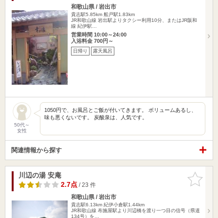
和歌山県 / 岩出市
貴志駅5.85km
船戸駅1.83km
JR和歌山線 岩出駅よりタクシー利用10分、またはJR阪和
線 紀伊駅…
営業時間 10:00～24:00
入浴料金 700円～
日帰り
露天風呂
1050円で、お風呂とご飯が付いてきます。 ボリュームあるし、
味も悪くないです。 炭酸泉は、人気です。
50代～
女性
関連情報から探す
川辺の湯 安庵
お気に入
りに追加
2.7点
/ 23 件
和歌山県 / 岩出市
貴志駅6.13km
紀伊小倉駅1.44km
JR和歌山線 布施屋駅より川辺橋を渡り一つ目の信号（県道
134号）を…