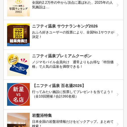
全国約2.2万件の中から頂点に選ばれた、2025年の人
気施設は…
ニフティ温泉 サウナランキング2026
おふろ好きユーザーの投票により、全国No.1サウナが
決定！
ニフティ温泉プレミアムクーポン
ノジマモバイル会員向け 通常よりもお得な「特別価
格」で人気の温泉を満喫できる！
【ニフティ温泉 百名湯2026】
行ってみたい施設に投票してプレゼントを当てよう！
（全10回開催 / 合計260名様）
岩盤浴特集
日本全国の岩盤浴情報だけをピックアップ。まとめて
検索！