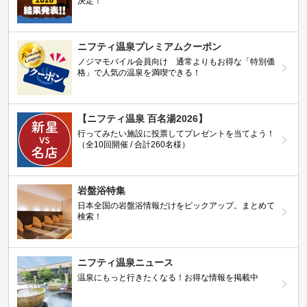
決定！
ニフティ温泉プレミアムクーポン
ノジマモバイル会員向け 通常よりもお得な「特別価
格」で人気の温泉を満喫できる！
【ニフティ温泉 百名湯2026】
行ってみたい施設に投票してプレゼントを当てよう！
（全10回開催 / 合計260名様）
岩盤浴特集
日本全国の岩盤浴情報だけをピックアップ。まとめて
検索！
ニフティ温泉ニュース
温泉にもっと行きたくなる！お得な情報を掲載中