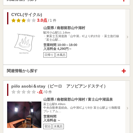
CYCL(サイクル)
3.0点
/ 1 件
山梨県 / 南都留郡山中湖村
駿河小山駅11.14km
・東富士五湖道路「山中湖」ICより約15分 ・富士急行線
「富士山駅…
営業時間 10:00～18:00
入浴料金 4,290円～
日帰り
水風呂
関連情報から探す
piilo asobi＆stay（ピーロ アソビアンドステイ）
-点
/ 0 件
山梨県 / 南都留郡山中湖村 / 富士山中湖温泉
富士山駅8.49km
中央自動車道経由。山中湖ICより8分 富士山駅より御殿場
プレミアム…
営業時間
入浴料金 ～
宿泊
水風呂