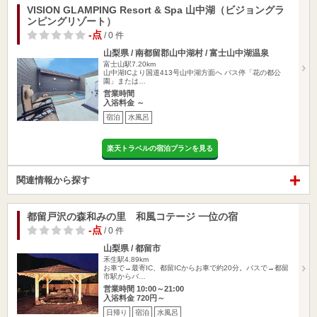
VISION GLAMPING Resort & Spa 山中湖（ビジョングラ
ンピングリゾート）
-点
/ 0 件
山梨県 / 南都留郡山中湖村 / 富士山中湖温泉
富士山駅7.20km
山中湖ICより国道413号山中湖方面へ バス停「花の都公
園」または…
営業時間
入浴料金 ～
宿泊
水風呂
楽天トラベルの宿泊プランを見る
関連情報から探す
都留戸沢の森和みの里 和風コテージ 一位の宿
-点
/ 0 件
山梨県 / 都留市
禾生駅4.89km
お車で→最寄IC、都留ICからお車で約20分。バスで→都留
市駅からバ…
営業時間 10:00～21:00
入浴料金 720円～
日帰り
宿泊
水風呂