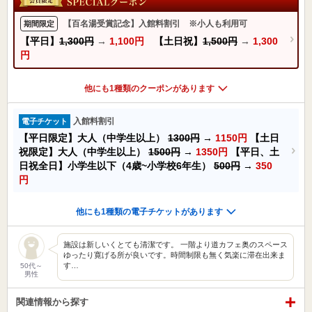
【百名湯受賞記念】入館料割引 ※小人も利用可
期間限定
【平日】
1,300円
→
1,100円
【土日祝】
1,500円
→
1,300
円
他にも1種類のクーポンがあります
入館料割引
電子チケット
【平日限定】大人（中学生以上）
1300円
→
1150円
【土日
祝限定】大人（中学生以上）
1500円
→
1350円
【平日、土
日祝全日】小学生以下（4歳~小学校6年生）
500円
→
350
円
他にも1種類の電子チケットがあります
施設は新しいくとても清潔です。 一階より道カフェ奥のスペース
ゆったり寛げる所が良いです。時間制限も無く気楽に滞在出来ま
す…
50代～
男性
関連情報から探す