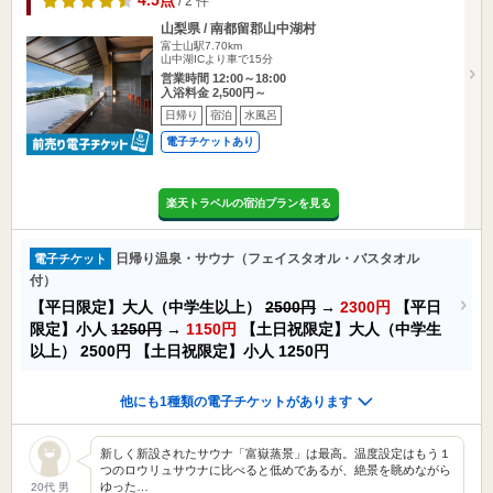
4.5点
/ 2 件
山梨県 / 南都留郡山中湖村
富士山駅7.70km
山中湖ICより車で15分
営業時間 12:00～18:00
入浴料金 2,500円～
日帰り
宿泊
水風呂
電子チケットあり
楽天トラベルの宿泊プランを見る
日帰り温泉・サウナ（フェイスタオル・バスタオル
電子チケット
付）
【平日限定】大人（中学生以上）
2500円
→
2300円
【平日
限定】小人
1250円
→
1150円
【土日祝限定】大人（中学生
以上）
2500円
【土日祝限定】小人
1250円
他にも1種類の電子チケットがあります
新しく新設されたサウナ「富嶽蒸景」は最高。温度設定はもう１
つのロウリュサウナに比べると低めであるが、絶景を眺めながら
ゆった…
20代 男