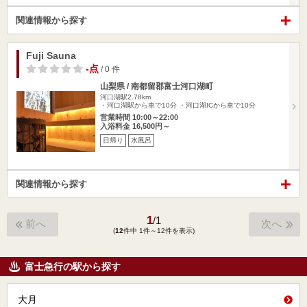
関連情報から探す
Fuji Sauna
-点
/ 0 件
山梨県 / 南都留郡富士河口湖町
河口湖駅2.78km
・河口湖駅から車で10分 ・河口湖ICから車で10分
営業時間 10:00～22:00
入浴料金 16,500円～
日帰り
水風呂
関連情報から探す
1
/
1
前へ
次へ
(
12
件中 1件～12件を表示)
富士急行の駅から探す
大月