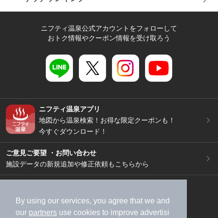
ニフティ温泉公式アカウントをフォローして
おトク情報やクーポン情報を受け取ろう
ニフティ温泉アプリ
地図から温泉検索！お得な限定クーポンも！
今すぐダウンロード！
ご意見ご要望 ・お問い合わせ
施設データの新規追加や修正依頼もこちらから
スマートフォン
/
PC
加盟店募集（資料請求）
広告出稿のご案内
By using our services, you agree that we and
our
partners
use cookies to improve advertisi
利用規約
ライフスタイルMEMBERS+規約