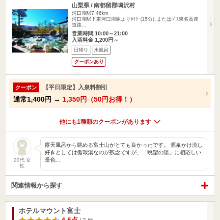
山梨県 / 南都留郡鳴沢村
河口湖駅7.46km
河口湖駅下車河口湖駅よりﾀｸｼｰ(15分)､またはﾊﾞｽ東名高速
道路…
営業時間 10:00～21:00
入浴料金 1,200円～
日帰り
水風呂
クーポンあり
【平日限定】入泉料割引
クーポン
通常
1,400円
→
1,350円（50円お得！）
他にも1種類のクーポンがあります
露天風呂から眺める富士山がとても良かったです。 源泉かけ流し
好きとしては循環湯なのが残念ですが、「眺望の湯」に相応しい
景色…
20代 女
性
関連情報から探す
ホテルマウント富士