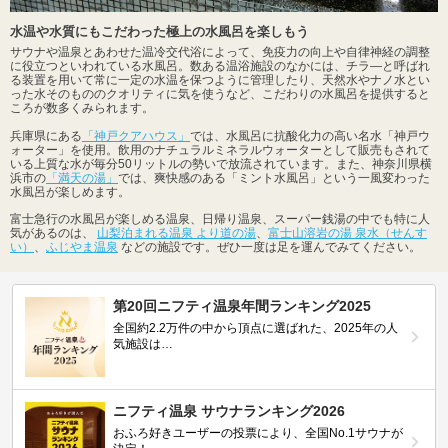
水温や水質にもこだわった極上の水風呂を楽しもう
サウナや温泉とあわせた温冷交代浴によって、免疫力の向上や自律神経の調整
に役立つといわれている水風呂。数ある温浴施設のなかには、チラ―と呼ばれ
る装置を用いて常に一定の水温を保つように管理したり、天然水やナノ水とい
った水そのもののクオリティに気を使うなど、こだわりの水風呂を提供すると
ころが数多くみられます。
兵庫県にある
「神戸クアハウス」
では、水風呂に抗酸化力の高い名水「神戸ウ
ォーター」を使用。飲用のナチュラルミネラルウォーターとして販売もされて
いる上質な水が毎分50リットルの勢いで放流されています。また、神奈川県横
浜市の
「満天の湯」
では、爽快感のある「ミント水風呂」という一風変わった
水風呂が楽しめます。
富士急行の水風呂が楽しめる温泉、日帰り温泉、スーパー銭湯の中でも特に人
気があるのは、
山梨泊まれる温泉 より道の湯
、
富士山溶岩の湯 泉水（せんす
い）
、
ふじやま温泉
などの施設です。ぜひ一度は足を運んでみてください。
第20回ニフティ温泉年間ランキング2025
全国約2.2万件の中から頂点に選ばれた、2025年の人
気施設は…
ニフティ温泉 サウナランキング2026
おふろ好きユーザーの投票により、全国No.1サウナが