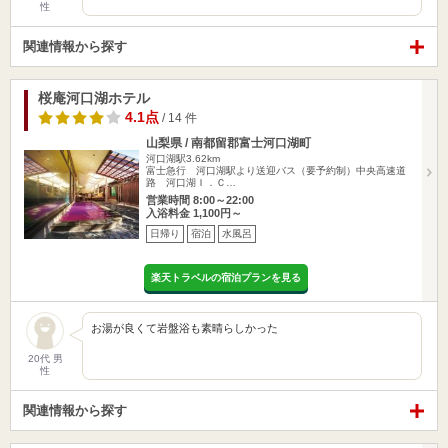
性
関連情報から探す
桜庵河口湖ホテル
4.1点
/ 14 件
山梨県 / 南都留郡富士河口湖町
河口湖駅3.62km
富士急行 河口湖駅より送迎バス（要予約制）中央高速道
路 河口湖Ｉ．Ｃ…
営業時間 8:00～22:00
入浴料金 1,100円～
日帰り
宿泊
水風呂
楽天トラベルの宿泊プランを見る
お湯が良くて岩盤浴も素晴らしかった
20代 男
性
関連情報から探す