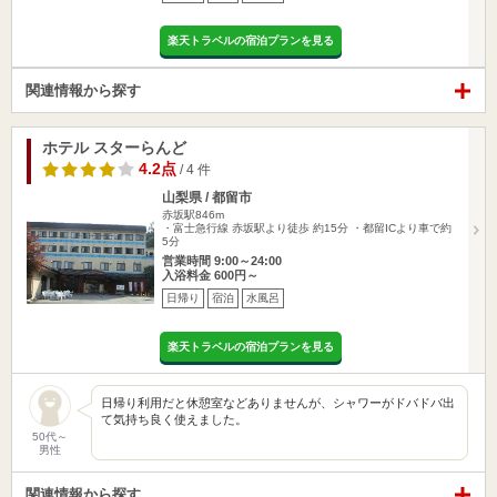
楽天トラベルの宿泊プランを見る
関連情報から探す
ホテル スターらんど
4.2点
/ 4 件
山梨県 / 都留市
赤坂駅846m
・富士急行線 赤坂駅より徒歩 約15分 ・都留ICより車で約
5分
営業時間 9:00～24:00
入浴料金 600円～
日帰り
宿泊
水風呂
楽天トラベルの宿泊プランを見る
日帰り利用だと休憩室などありませんが、シャワーがドバドバ出
て気持ち良く使えました。
50代～
男性
関連情報から探す