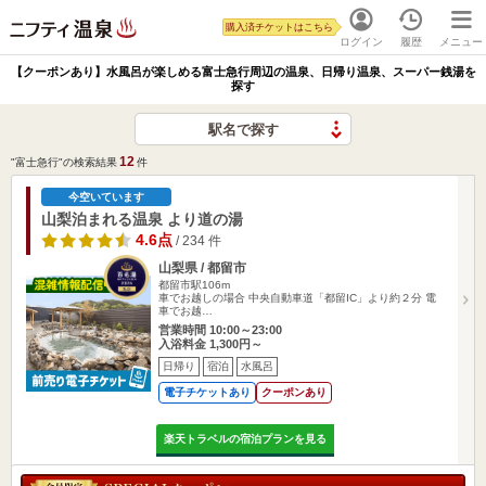
購入済チケットはこちら
ログイン
履歴
メニュー
【クーポンあり】水風呂が楽しめる富士急行周辺の温泉、日帰り温泉、スーパー銭湯を
探す
駅名で探す
12
"富士急行"の検索結果
件
今空いています
山梨泊まれる温泉 より道の湯
4.6点
/ 234 件
山梨県 / 都留市
都留市駅106m
車でお越しの場合 中央自動車道「都留IC」より約２分 電
車でお越…
営業時間 10:00～23:00
入浴料金 1,300円～
日帰り
宿泊
水風呂
電子チケットあり
クーポンあり
楽天トラベルの宿泊プランを見る