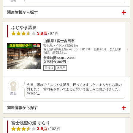
男性
関連情報から探す
ふじやま温泉
3.8点
/ 67 件
山梨県 / 富士吉田市
富士急ハイランド駅667m
富士急行線富士急ハイランド駅下車 徒歩10分、または東
京駅、新宿駅よ…
営業時間 6:30～23:00
入浴料金 800円～
日帰り
水風呂
先日、家族で「ふじやま温泉」行ってきました。友人からお湯の
質も良く、館内もきれいであると聞いて楽しみに出かけました。
評判ど…
匿名
関連情報から探す
富士眺望の湯 ゆらり
3.9点
/ 102 件