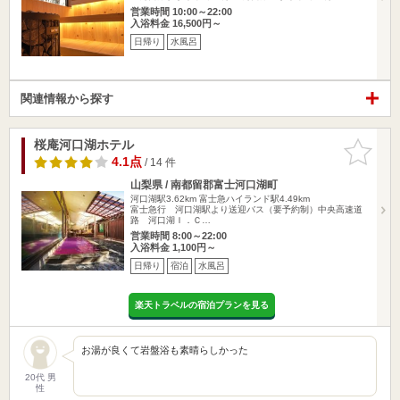
営業時間 10:00～22:00
入浴料金 16,500円～
日帰り
水風呂
関連情報から探す
桜庵河口湖ホテル
お気に入
りに追加
4.1点
/ 14 件
山梨県 / 南都留郡富士河口湖町
河口湖駅3.62km
富士急ハイランド駅4.49km
富士急行 河口湖駅より送迎バス（要予約制）中央高速道
路 河口湖Ｉ．Ｃ…
営業時間 8:00～22:00
入浴料金 1,100円～
日帰り
宿泊
水風呂
楽天トラベルの宿泊プランを見る
お湯が良くて岩盤浴も素晴らしかった
20代 男
性