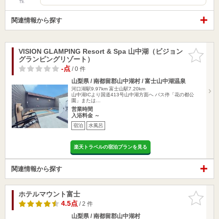
性
関連情報から探す
VISION GLAMPING Resort & Spa 山中湖（ビジョン
お気に入
グランピングリゾート）
りに追加
-点
/ 0 件
山梨県 / 南都留郡山中湖村 / 富士山中湖温泉
河口湖駅9.97km
富士山駅7.20km
山中湖ICより国道413号山中湖方面へ バス停「花の都公
園」または…
営業時間
入浴料金 ～
宿泊
水風呂
楽天トラベルの宿泊プランを見る
関連情報から探す
ホテルマウント富士
お気に入
りに追加
4.5点
/ 2 件
山梨県 / 南都留郡山中湖村