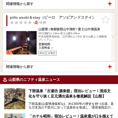
関連情報から探す
piilo asobi＆stay（ピーロ アソビアンドステイ）
お気に入
りに追加
-点
/ 0 件
山梨県 / 南都留郡山中湖村 / 富士山中湖温泉
河口湖駅11.19km
富士山駅8.49km
中央自動車道経由。山中湖ICより8分 富士山駅より御殿場
プレミアム…
営業時間
入浴料金 ～
宿泊
水風呂
関連情報から探す
山梨県のニフティ温泉ニュース
下部温泉「古湯坊 源泉舘」宿泊レビュー！混浴文
化を守り抜く足元湧出温泉を徹底解説【山梨】
下部温泉(山梨県身延町)は、約1300年の歴史を持つ古湯。富
士川支流の下部川に沿って温泉街を形成し、環境省指定の国
民保養温泉地でもあります。
中でも「古湯坊 源泉舘」は、戦国時代に武田信玄公も療養
「ホテル昭和」宿泊レビュー！温泉通が口を揃えて