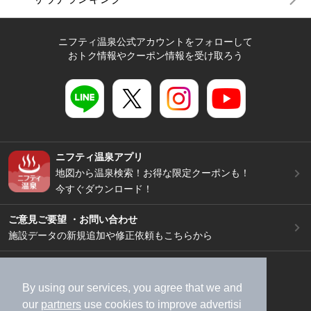
ニフティ温泉公式アカウントをフォローして
おトク情報やクーポン情報を受け取ろう
ニフティ温泉アプリ
地図から温泉検索！お得な限定クーポンも！
今すぐダウンロード！
ご意見ご要望 ・お問い合わせ
施設データの新規追加や修正依頼もこちらから
スマートフォン
/
PC
加盟店募集（資料請求）
広告出稿のご案内
By using our services, you agree that we and
our
partners
use cookies to improve advertisi
利用規約
ライフスタイルMEMBERS+規約