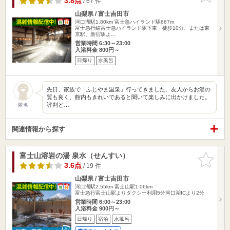
3.8点
/ 67 件
山梨県 / 富士吉田市
河口湖駅1.80km
富士急ハイランド駅667m
富士急行線富士急ハイランド駅下車 徒歩10分、または東
京駅、新宿駅よ…
営業時間 6:30～23:00
入浴料金 800円～
日帰り
水風呂
先日、家族で「ふじやま温泉」行ってきました。友人からお湯の
質も良く、館内もきれいであると聞いて楽しみに出かけました。
評判ど…
匿名
関連情報から探す
富士山溶岩の湯 泉水（せんすい）
お気に入
りに追加
3.6点
/ 19 件
山梨県 / 富士吉田市
河口湖駅2.55km
富士山駅1.06km
富士急行富士山駅よりタクシー利用5分河口湖ICより2分
営業時間 6:00～23:00
入浴料金 900円～
日帰り
宿泊
水風呂