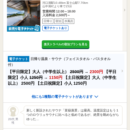
河口湖駅10.48km
富士山駅7.70km
山中湖ICより車で15分
営業時間 12:00～18:00
入浴料金 2,500円～
日帰り
宿泊
水風呂
電子チケットあり
楽天トラベルの宿泊プランを見る
日帰り温泉・サウナ（フェイスタオル・バスタオル
電子チケット
付）
【平日限定】大人（中学生以上）
2500円
→
2300円
【平日
限定】小人
1250円
→
1150円
【土日祝限定】大人（中学生
以上）
2500円
【土日祝限定】小人
1250円
他にも1種類の電子チケットがあります
新しく新設されたサウナ「富嶽蒸景」は最高。温度設定はもう１
つのロウリュサウナに比べると低めであるが、絶景を眺めながら
ゆった…
20代 男
性