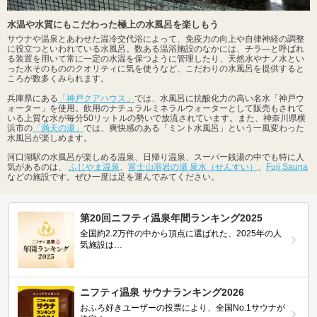
水温や水質にもこだわった極上の水風呂を楽しもう
サウナや温泉とあわせた温冷交代浴によって、免疫力の向上や自律神経の調整
に役立つといわれている水風呂。数ある温浴施設のなかには、チラ―と呼ばれ
る装置を用いて常に一定の水温を保つように管理したり、天然水やナノ水とい
った水そのもののクオリティに気を使うなど、こだわりの水風呂を提供すると
ころが数多くみられます。
兵庫県にある
「神戸クアハウス」
では、水風呂に抗酸化力の高い名水「神戸ウ
ォーター」を使用。飲用のナチュラルミネラルウォーターとして販売もされて
いる上質な水が毎分50リットルの勢いで放流されています。また、神奈川県横
浜市の
「満天の湯」
では、爽快感のある「ミント水風呂」という一風変わった
水風呂が楽しめます。
河口湖駅の水風呂が楽しめる温泉、日帰り温泉、スーパー銭湯の中でも特に人
気があるのは、
ふじやま温泉
、
富士山溶岩の湯 泉水（せんすい）
、
Fuji Sauna
などの施設です。ぜひ一度は足を運んでみてください。
第20回ニフティ温泉年間ランキング2025
全国約2.2万件の中から頂点に選ばれた、2025年の人
気施設は…
ニフティ温泉 サウナランキング2026
おふろ好きユーザーの投票により、全国No.1サウナが