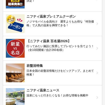
決定！
ニフティ温泉プレミアムクーポン
ノジマモバイル会員向け 通常よりもお得な「特別価
格」で人気の温泉を満喫できる！
【ニフティ温泉 百名湯2026】
行ってみたい施設に投票してプレゼントを当てよう！
（全10回開催 / 合計260名様）
岩盤浴特集
日本全国の岩盤浴情報だけをピックアップ。まとめて
検索！
ニフティ温泉ニュース
温泉にもっと行きたくなる！お得な情報を掲載中