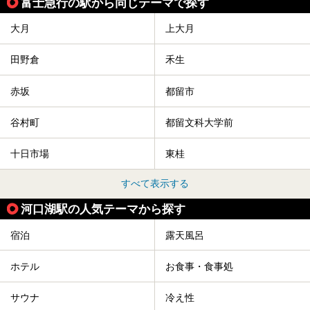
富士急行の駅から同じテーマで探す
大月
上大月
田野倉
禾生
赤坂
都留市
谷村町
都留文科大学前
十日市場
東桂
すべて表示する
河口湖駅の人気テーマから探す
宿泊
露天風呂
ホテル
お食事・食事処
サウナ
冷え性