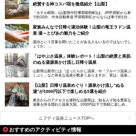
したと伝えられる名湯の宿。最大の特徴は、令和の現代にお
絶賛する神コスパ宿を徹底紹介【山梨】
いても混浴文化が守られ、老若男女の分け隔て一切無く温泉
入浴を楽しめる点。全国的に混浴温泉は年々少しずつ減少傾
「ホテル昭和」(山梨県中巨摩郡昭和町)は、JR甲府駅から車
向にありますが、「古湯坊 源泉舘」では本来あるべき混浴
で約10分、中央自動車道 甲府昭和ICからならば車で約1分の
の姿が保たれている点に注目すべきでしょう。
場所にあるビジネスホテル。2名1室で1名あたり4,000円台
から、一人泊でも6,000円台から宿泊可能です。
今回は足元湧出の混浴温泉である「かくし湯大岩風呂」をは
家族みんなで日帰り湯治体験！山梨の竜王ラドン温
じめ、湯治棟である「別館神泉」を中心に「古湯坊 源泉
泉 湯～とぴあの魅力をご紹介
しかし、最大の魅力は“温泉そのもの”でしょう。自家源泉を
舘」の全貌を徹底紹介します。
所有し、豪快に源泉かけ流しで提供。泡付きのある重曹泉系
湯治という言葉を聞いたことがある人もいるのではないでし
統の単純温泉は、入浴すると実にサッパリ爽快。日帰り入浴
ょうか。
不可なこともあり、全国の温泉ファンがこの温泉を求めて
「ホテル昭和」へ宿泊します。この価格帯のビジネスホテル
なかなか体験できない、湯治体験が日帰りでできる温浴施設
では循環濾過の沸かし湯が一般的ですが、ここは本物の極上
「はやぶさ温泉」体験レポート！山梨の絶景と美肌
が山梨にあります。
温泉。まさに価格破壊と言えるクオリティです。
のぬる湯源泉かけ流し日帰り温泉
家族みんなで楽しめる、山梨県の「竜王ラドン温泉 湯～と
今回は筆者自ら宿泊し、「ホテル昭和」の温泉をはじめ、客
山梨県山梨市には「ほったらかし温泉」や「フルーツ温泉ぷ
ぴあ」の魅力をご紹介します。
室や無料朝食などをご紹介。温泉通が口を揃えて絶賛する神
くぷく」など有名な温泉が数多くありますが、実は、温泉マ
コスパ宿の全貌を徹底解説します！
ニアがわざわざ遠方から足を運ぶ極上の日帰り温泉もあるん
───
です。今回紹介する「はやぶさ温泉」も、そのひとつ。温泉
提供元：株式会社湯ーとぴあ【PR】
【山梨】日帰り温泉めぐり！源泉かけ流し“ぬる
はもちろん、絶景や地元食材を活かしたグルメも堪能できま
この記事は株式会社湯ーとぴあのPRレポート記事です。
湯”が1000円以下で楽しめる5選を紹介
す。
「はやぶさ温泉」が多くの人を惹きつける理由を詳しく解説
東京からのアクセスも便利な山梨県は、知る人ぞ知る豊富な
します。
湯量を誇る隠れた温泉大国。1000円以下で気軽に楽しめ
る、極上の源泉かけ流し日帰り温泉が点在しています。しか
も、これからの季節に嬉しい、じんわりと体の芯まで温ま
る“ぬる湯”が豊富なのも魅力。今回は、湯質も抜群で心ゆく
ニフティ温泉ニュースTOPへ
までリラックスできる山梨のお得な日帰り温泉を、実際体験
した感想と共に紹介します。
おすすめのアクティビティ情報
※ぬる湯とは35℃～39℃程度の体温に近いぬるめ温泉のこ