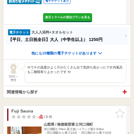
電子チケットあり
楽天トラベルの宿泊プランを見る
大人入浴料+タオルセット
電子チケット
【平日、土日祝全日】大人（中学生以上）
1250円
他にも10種類の電子チケットがあります
サウナの温度がよく汗がたくさん出て気持ち良かったです内風呂
も二種類有りよかったです や
50代～
男性
関連情報から探す
Fuji Sauna
お気に入
りに追加
-点
/ 0 件
山梨県 / 南都留郡富士河口湖町
河口湖駅2.78km
富士急ハイランド駅2.93km
・河口湖駅から車で10分 ・河口湖ICから車で10分