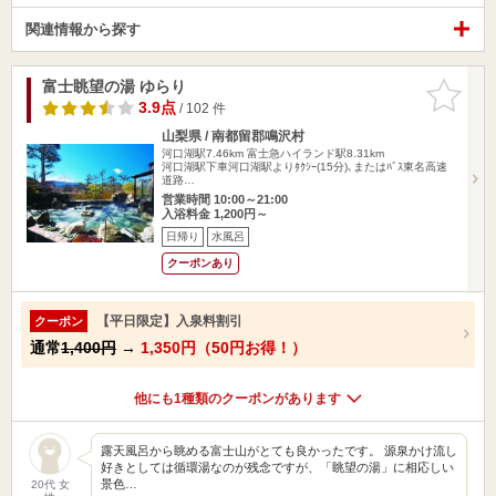
関連情報から探す
富士眺望の湯 ゆらり
お気に入
りに追加
3.9点
/ 102 件
山梨県 / 南都留郡鳴沢村
河口湖駅7.46km
富士急ハイランド駅8.31km
河口湖駅下車河口湖駅よりﾀｸｼｰ(15分)､またはﾊﾞｽ東名高速
道路…
営業時間 10:00～21:00
入浴料金 1,200円～
日帰り
水風呂
クーポンあり
【平日限定】入泉料割引
クーポン
通常
1,400円
→
1,350円（50円お得！）
他にも1種類のクーポンがあります
露天風呂から眺める富士山がとても良かったです。 源泉かけ流し
好きとしては循環湯なのが残念ですが、「眺望の湯」に相応しい
景色…
20代 女