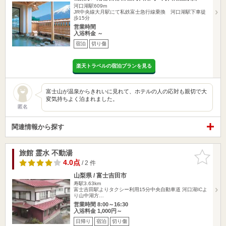
河口湖駅609m
JR中央線大月駅にて私鉄富士急行線乗換 河口湖駅下車徒
歩15分
営業時間
入浴料金 ～
宿泊
切り傷
楽天トラベルの宿泊プランを見る
富士山が温泉からきれいに見れて、ホテルの人の応対も親切で大
変気持ちよく泊まれました。
匿名
関連情報から探す
旅館 霊水 不動湯
お気に入
りに追加
4.0点
/ 2 件
山梨県 / 富士吉田市
寿駅3.63km
富士吉田駅よりタクシー利用15分中央自動車道 河口湖ICよ
り山中湖方…
営業時間 8:00～16:30
入浴料金 1,000円～
日帰り
宿泊
切り傷