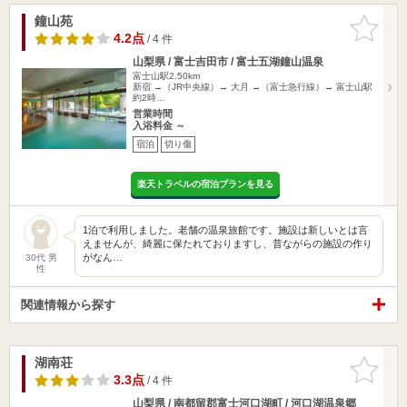
鐘山苑
お気に入
りに追加
4.2点
/ 4 件
山梨県 / 富士吉田市 / 富士五湖鐘山温泉
富士山駅2.50km
新宿 →（JR中央線）→ 大月 →（富士急行線）→ 富士山駅
約2時…
営業時間
入浴料金 ～
宿泊
切り傷
楽天トラベルの宿泊プランを見る
1泊で利用しました。老舗の温泉旅館です。施設は新しいとは言
えませんが、綺麗に保たれておりますし、昔ながらの施設の作り
がなん…
30代 男
性
関連情報から探す
湖南荘
お気に入
りに追加
3.3点
/ 4 件
山梨県 / 南都留郡富士河口湖町 / 河口湖温泉郷