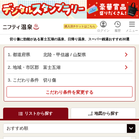
購入済チケットはこちら
ログイン
履歴
メニュー
切り傷に効能がある富士五湖の温泉、日帰り温泉、スーパー銭湯おすすめ30選
1. 都道府県
北陸・甲信越 / 山梨県
2. 地域・市区郡
富士五湖
3. こだわり条件
切り傷
こだわり条件を変更する
リストから探す
地図から探す