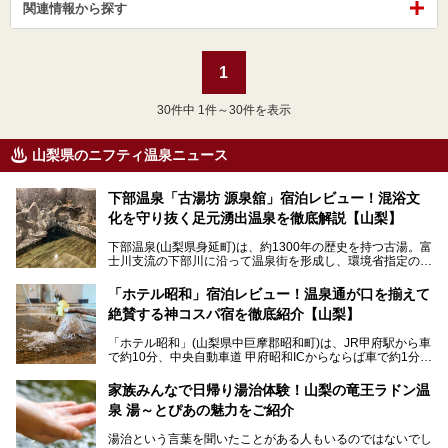
関連情報から探す
1
30
件中 1件～30件を表示
山梨県のニフティ温泉ニュース
下部温泉「古湯坊 源泉舘」宿泊レビュー！混浴文
化を守り抜く足元湧出温泉を徹底解説【山梨】
下部温泉(山梨県身延町)は、約1300年の歴史を持つ古湯。富
士川支流の下部川に沿って温泉街を形成し、環境省指定の国
民保養温泉地でもあります。
中でも「古湯坊 源泉舘」は、戦国時代に武田信玄公も療養
「ホテル昭和」宿泊レビュー！温泉通が口を揃えて
したと伝えられる名湯の宿。最大の特徴は、令和の現代にお
絶賛する神コスパ宿を徹底紹介【山梨】
いても混浴文化が守られ、老若男女の分け隔て一切無く温泉
入浴を楽しめる点。全国的に混浴温泉は年々少しずつ減少傾
「ホテル昭和」(山梨県中巨摩郡昭和町)は、JR甲府駅から車
向にありますが、「古湯坊 源泉舘」では本来あるべき混浴
で約10分、中央自動車道 甲府昭和ICからならば車で約1分の
の姿が保たれている点に注目すべきでしょう。
場所にあるビジネスホテル。2名1室で1名あたり4,000円台
から、一人泊でも6,000円台から宿泊可能です。
今回は足元湧出の混浴温泉である「かくし湯大岩風呂」をは
家族みんなで日帰り湯治体験！山梨の竜王ラドン温
じめ、湯治棟である「別館神泉」を中心に「古湯坊 源泉
泉 湯～とぴあの魅力をご紹介
しかし、最大の魅力は“温泉そのもの”でしょう。自家源泉を
舘」の全貌を徹底紹介します。
所有し、豪快に源泉かけ流しで提供。泡付きのある重曹泉系
湯治という言葉を聞いたことがある人もいるのではないでし
統の単純温泉は、入浴すると実にサッパリ爽快。日帰り入浴