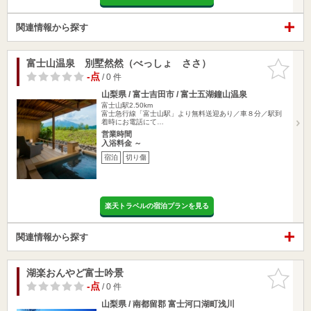
関連情報から探す
富士山温泉 別墅然然（べっしょ ささ）
お気に入
りに追加
-点
/ 0 件
山梨県 / 富士吉田市 / 富士五湖鐘山温泉
富士山駅2.50km
富士急行線「富士山駅」より無料送迎あり／車８分／駅到
着時にお電話にて…
営業時間
入浴料金 ～
宿泊
切り傷
楽天トラベルの宿泊プランを見る
関連情報から探す
湖楽おんやど富士吟景
お気に入
りに追加
-点
/ 0 件
山梨県 / 南都留郡 富士河口湖町浅川