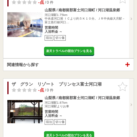
りに追加
-点
/ 0 件
山梨県 / 南都留郡富士河口湖町 / 河口湖温泉郷
河口湖駅1.75km
中央道河口湖 ＩＣより約５Ｋ１０分。ＪＲ中央線大月駅－
富士急行線河口…
営業時間
入浴料金 ～
宿泊
切り傷
楽天トラベルの宿泊プランを見る
関連情報から探す
ザ グラン リゾート プリンセス富士河口湖
お気に入
りに追加
-点
/ 0 件
山梨県 / 南都留郡富士河口湖町 / 河口湖温泉郷
河口湖駅1.87km
河口湖駅よりお車
営業時間
入浴料金 ～
宿泊
切り傷
楽天トラベルの宿泊プランを見る