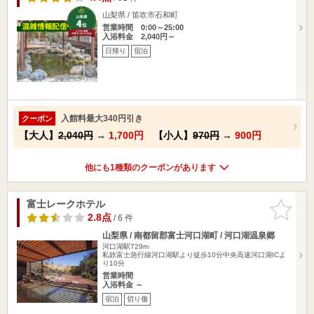
山梨県 / 笛吹市石和町
営業時間 0:00～25:00
入浴料金 2,040円～
日帰り
宿泊
入館料最大340円引き
クーポン
【大人】
2,040円
→
1,700円
【小人】
970円
→
900円
他にも1種類のクーポンがあります
富士レークホテル
お気に入
りに追加
2.8点
/ 6 件
山梨県 / 南都留郡富士河口湖町 / 河口湖温泉郷
河口湖駅729m
私鉄富士急行線河口湖駅より徒歩10分中央高速河口湖ICよ
り10分
営業時間
入浴料金 ～
宿泊
切り傷