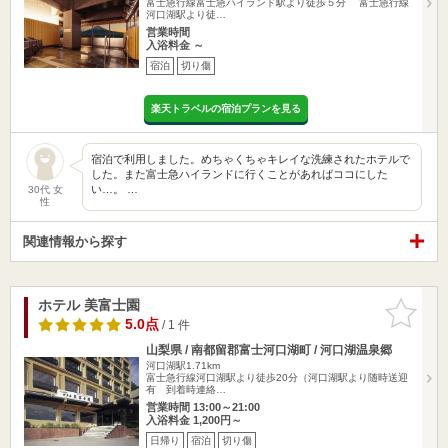
富士急行線富士急ハイランド駅より徒歩５分 富士急行線
河口湖駅より徒…
営業時間
入浴料金 ～
宿泊
切り傷
楽天トラベルの宿泊プランを見る
宿泊で利用しました。めちゃくちゃキレイな洗練されたホテルで
した。また富士急ハイランドに行くことがあればココにした
い…。 …
30代 女
性
関連情報から探す
ホテル 美富士園
お気に入
りに追加
5.0点
/ 1 件
山梨県 / 南都留郡富士河口湖町 / 河口湖温泉郷
河口湖駅1.71km
富士急行線河口湖駅より徒歩20分（河口湖駅より随時送迎
有 到着時連絡…
営業時間 13:00～21:00
入浴料金 1,200円～
日帰り
宿泊
切り傷