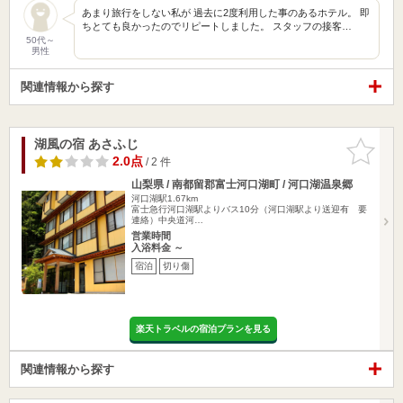
あまり旅行をしない私が 過去に2度利用した事のあるホテル。 即
ちとても良かったのでリピートしました。 スタッフの接客…
50代～
男性
関連情報から探す
湖風の宿 あさふじ
お気に入
りに追加
2.0点
/ 2 件
山梨県 / 南都留郡富士河口湖町 / 河口湖温泉郷
河口湖駅1.67km
富士急行河口湖駅よりバス10分（河口湖駅より送迎有 要
連絡）中央道河…
営業時間
入浴料金 ～
宿泊
切り傷
楽天トラベルの宿泊プランを見る
関連情報から探す