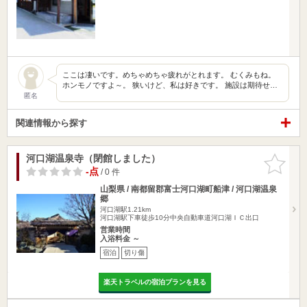
ここは凄いです。めちゃめちゃ疲れがとれます。 むくみもね。
ホンモノですよ～。 狭いけど、私は好きです。 施設は期待せ…
匿名
関連情報から探す
河口湖温泉寺（閉館しました）
お気に入
りに追加
-点
/ 0 件
山梨県 / 南都留郡富士河口湖町船津 / 河口湖温泉
郷
河口湖駅1.21km
河口湖駅下車徒歩10分中央自動車道河口湖ＩＣ出口
営業時間
入浴料金 ～
宿泊
切り傷
楽天トラベルの宿泊プランを見る