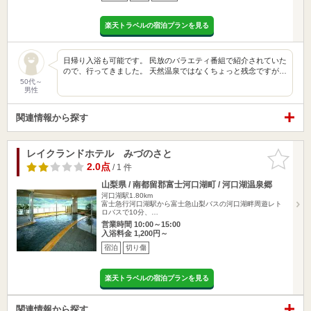
楽天トラベルの宿泊プランを見る
日帰り入浴も可能です。 民放のバラエティ番組で紹介されていた
ので、行ってきました。 天然温泉ではなくちょっと残念ですが…
50代～
男性
関連情報から探す
レイクランドホテル みづのさと
お気に入
りに追加
2.0点
/ 1 件
山梨県 / 南都留郡富士河口湖町 / 河口湖温泉郷
河口湖駅1.80km
富士急行河口湖駅から富士急山梨バスの河口湖畔周遊レト
ロバスで10分、…
営業時間 10:00～15:00
入浴料金 1,200円～
宿泊
切り傷
楽天トラベルの宿泊プランを見る
関連情報から探す