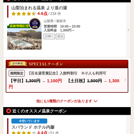
山梨泊まれる温泉 より道の湯
4.6点
/ 234 件
山梨県 / 都留市
営業時間 10:00～23:00
入浴料金 1,300円～
日帰り
宿泊
【百名湯受賞記念】入館料割引 ※小人も利用可
期間限定
【平日】
1,300円
→
1,100円
【土日祝】
1,500円
→
1,300
円
他にも1種類のクーポンがあります
近くのオススメ温泉クーポン
今空いています
スパランド ホテル内藤
4.4点
/ 51 件