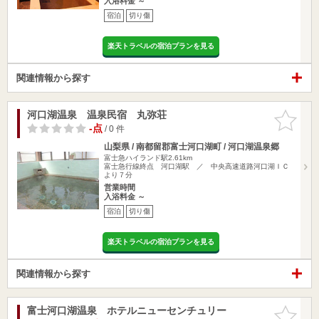
入浴料金 ～
宿泊
切り傷
楽天トラベルの宿泊プランを見る
関連情報から探す
河口湖温泉 温泉民宿 丸弥荘
お気に入
りに追加
-点
/ 0 件
山梨県 / 南都留郡富士河口湖町 / 河口湖温泉郷
富士急ハイランド駅2.61km
富士急行線終点 河口湖駅 ／ 中央高速道路河口湖ＩＣ
より７分
営業時間
入浴料金 ～
宿泊
切り傷
楽天トラベルの宿泊プランを見る
関連情報から探す
富士河口湖温泉 ホテルニューセンチュリー
お気に入