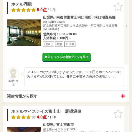
ホテル湖龍
お気に入
りに追加
5.0点
/ 2 件
山梨県 / 南都留郡富士河口湖町 / 河口湖温泉郷
河口湖駅1.36km
富士急行線河口湖駅より徒歩20分（河口湖駅より送迎有
当日連絡要）
営業時間 15:00～20:00
入浴料金 1,100円～
日帰り
宿泊
切り傷
楽天トラベルの宿泊プランを見る
フロントのかたの感じがよかったです。1150円とホームページに
ありますが1000円でした。各所に手書きの英語の説明が。 …
30代 女
性
関連情報から探す
ホテルマイステイズ富士山 展望温泉
お気に入
りに追加
4.0点
/ 1 件
山梨県 / 富士吉田市
富士急ハイランド駅303m