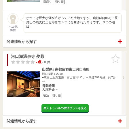
日帰り
切り傷
かつては巨大な湖が広がっていた土地ですが、貞観6年(864)に長
尾山の噴火による溶岩で３つに分断されたそうです。３つの湖
は…
～10代
男性
関連情報から探す
河口湖温泉寺 夢殿
お気に入
りに追加
-点
/ 0 件
山梨県 / 南都留郡富士河口湖町
河口湖駅1.22km
■東富士五湖道路「富士吉田I.C.」～県道707号線、約7分
…
営業時間
入浴料金 ～
宿泊
切り傷
楽天トラベルの宿泊プランを見る
関連情報から探す