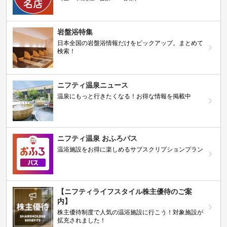
岩盤浴特集
日本全国の岩盤浴情報だけをピックアップ。まとめて
検索！
ニフティ温泉ニュース
温泉にもっと行きたくなる！お得な情報を掲載中
ニフティ温泉 おふろパス
温浴施設をお得に楽しめるサブスクリプションプラン
【ニフティライフスタイル株主優待のご案
内】
株主優待制度で人気の温浴施設に行こう！対象施設が
拡充されました！