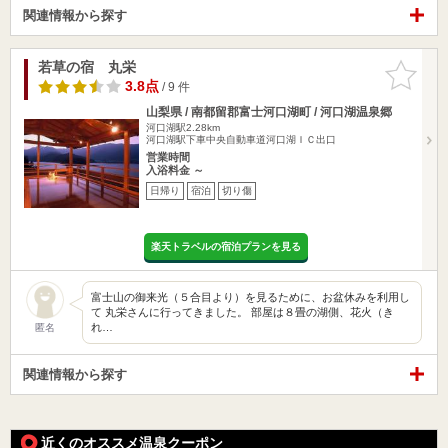
関連情報から探す
若草の宿 丸栄
お気に入
りに追加
3.8点
/ 9 件
山梨県 / 南都留郡富士河口湖町 / 河口湖温泉郷
河口湖駅2.28km
河口湖駅下車中央自動車道河口湖ＩＣ出口
営業時間
入浴料金 ～
日帰り
宿泊
切り傷
楽天トラベルの宿泊プランを見る
富士山の御来光（５合目より）を見るために、お盆休みを利用し
て 丸栄さんに行ってきました。 部屋は８畳の湖側、花火（き
れ…
匿名
関連情報から探す
近くのオススメ温泉クーポン