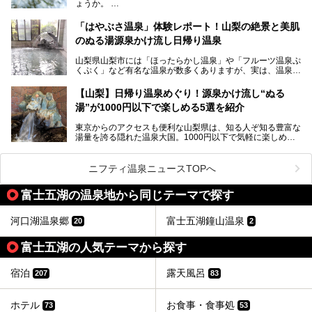
ょうか。
不可なこともあり、全国の温泉ファンがこの温泉を求めて
「ホテル昭和」へ宿泊します。この価格帯のビジネスホテル
なかなか体験できない、湯治体験が日帰りでできる温浴施設
では循環濾過の沸かし湯が一般的ですが、ここは本物の極上
「はやぶさ温泉」体験レポート！山梨の絶景と美肌
が山梨にあります。
温泉。まさに価格破壊と言えるクオリティです。
のぬる湯源泉かけ流し日帰り温泉
家族みんなで楽しめる、山梨県の「竜王ラドン温泉 湯～と
今回は筆者自ら宿泊し、「ホテル昭和」の温泉をはじめ、客
山梨県山梨市には「ほったらかし温泉」や「フルーツ温泉ぷ
ぴあ」の魅力をご紹介します。
室や無料朝食などをご紹介。温泉通が口を揃えて絶賛する神
くぷく」など有名な温泉が数多くありますが、実は、温泉マ
コスパ宿の全貌を徹底解説します！
ニアがわざわざ遠方から足を運ぶ極上の日帰り温泉もあるん
───
です。今回紹介する「はやぶさ温泉」も、そのひとつ。温泉
提供元：株式会社湯ーとぴあ【PR】
【山梨】日帰り温泉めぐり！源泉かけ流し“ぬる
はもちろん、絶景や地元食材を活かしたグルメも堪能できま
この記事は株式会社湯ーとぴあのPRレポート記事です。
湯”が1000円以下で楽しめる5選を紹介
す。
「はやぶさ温泉」が多くの人を惹きつける理由を詳しく解説
東京からのアクセスも便利な山梨県は、知る人ぞ知る豊富な
します。
湯量を誇る隠れた温泉大国。1000円以下で気軽に楽しめ
る、極上の源泉かけ流し日帰り温泉が点在しています。しか
も、これからの季節に嬉しい、じんわりと体の芯まで温ま
る“ぬる湯”が豊富なのも魅力。今回は、湯質も抜群で心ゆく
ニフティ温泉ニュースTOPへ
までリラックスできる山梨のお得な日帰り温泉を、実際体験
した感想と共に紹介します。
富士五湖の温泉地から同じテーマで探す
※ぬる湯とは35℃～39℃程度の体温に近いぬるめ温泉のこ
とです。
河口湖温泉郷
富士五湖鐘山温泉
20
2
富士五湖の人気テーマから探す
宿泊
露天風呂
207
83
ホテル
お食事・食事処
73
53