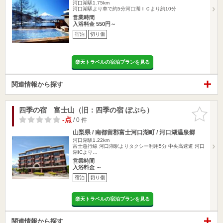
河口湖駅1.75km
河口湖駅より車で約5分河口湖ＩＣより約10分
営業時間
入浴料金 550円～
宿泊
切り傷
楽天トラベルの宿泊プランを見る
関連情報から探す
四季の宿 富士山（旧：四季の宿 ぽぷら）
お気に入
りに追加
-点
/ 0 件
山梨県 / 南都留郡富士河口湖町 / 河口湖温泉郷
河口湖駅1.22km
富士急行線 河口湖駅よりタクシー利用5分 中央高速道 河口
湖ICより…
営業時間
入浴料金 ～
宿泊
切り傷
楽天トラベルの宿泊プランを見る
関連情報から探す