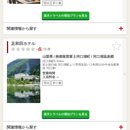
宿泊
切り傷
楽天トラベルの宿泊プランを見る
関連情報から探す
足和田ホテル
お気に入
りに追加
-点
/ 0 件
山梨県 / 南都留郡富士河口湖町 / 河口湖温泉郷
河口湖駅5.00km
富士急行線 河口湖駅より専用送迎バス利用10分中央自動車
道 河口湖I…
営業時間
入浴料金 ～
宿泊
切り傷
楽天トラベルの宿泊プランを見る
関連情報から探す