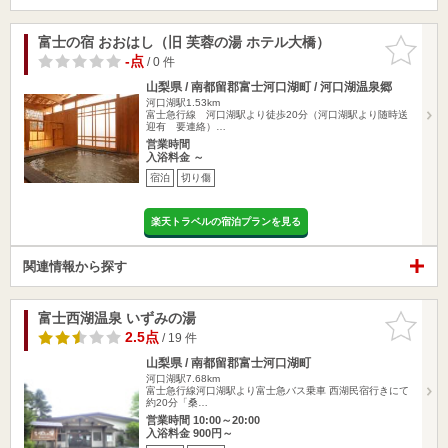
富士の宿 おおはし（旧 芙蓉の湯 ホテル大橋）
お気に入
りに追加
-点
/ 0 件
山梨県 / 南都留郡富士河口湖町 / 河口湖温泉郷
河口湖駅1.53km
富士急行線 河口湖駅より徒歩20分（河口湖駅より随時送
迎有 要連絡）…
営業時間
入浴料金 ～
宿泊
切り傷
楽天トラベルの宿泊プランを見る
関連情報から探す
富士西湖温泉 いずみの湯
お気に入
りに追加
2.5点
/ 19 件
山梨県 / 南都留郡富士河口湖町
河口湖駅7.68km
富士急行線河口湖駅より富士急バス乗車 西湖民宿行きにて
約20分「桑…
営業時間 10:00～20:00
入浴料金 900円～