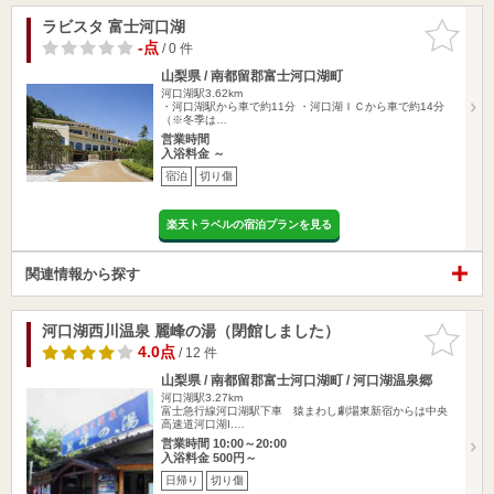
ラビスタ 富士河口湖
お気に入
りに追加
-点
/ 0 件
山梨県 / 南都留郡富士河口湖町
河口湖駅3.62km
・河口湖駅から車で約11分 ・河口湖ＩＣから車で約14分
（※冬季は…
営業時間
入浴料金 ～
宿泊
切り傷
楽天トラベルの宿泊プランを見る
関連情報から探す
河口湖西川温泉 麗峰の湯（閉館しました）
お気に入
りに追加
4.0点
/ 12 件
山梨県 / 南都留郡富士河口湖町 / 河口湖温泉郷
河口湖駅3.27km
富士急行線河口湖駅下車 猿まわし劇場東新宿からは中央
高速道河口湖I.…
営業時間 10:00～20:00
入浴料金 500円～
日帰り
切り傷