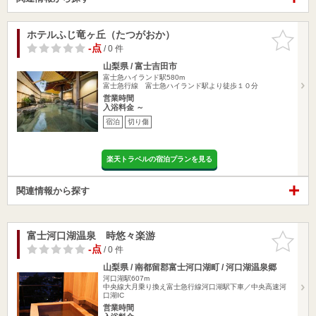
ホテルふじ竜ヶ丘（たつがおか）
お気に入
りに追加
-点
/ 0 件
山梨県 / 富士吉田市
富士急ハイランド駅580m
富士急行線 富士急ハイランド駅より徒歩１０分
営業時間
入浴料金 ～
宿泊
切り傷
楽天トラベルの宿泊プランを見る
関連情報から探す
富士河口湖温泉 時悠々楽游
お気に入
りに追加
-点
/ 0 件
山梨県 / 南都留郡富士河口湖町 / 河口湖温泉郷
河口湖駅607m
中央線大月乗り換え富士急行線河口湖駅下車／中央高速河
口湖IC
営業時間