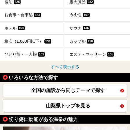
宿泊
露天風呂
425
232
お食事・食事処
冷え性
183
167
ホテル
サウナ
164
136
格安（1,000円以下）
カップル
131
126
ひとり旅・一人旅
エステ・マッサージ
109
105
すべて表示する
いろいろな方法で探す
全国の施設から同じテーマで探す
山梨県トップを見る
切り傷に効能がある温泉の魅力