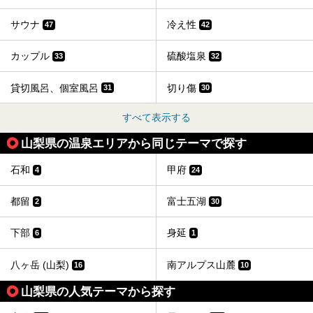
サウナ
冷え性
47
42
カップル
硫酸塩泉
33
32
貸切風呂、個室風呂
切り傷
31
30
すべて表示する
山梨県の温泉エリアから同じテーマで探す
石和
甲府
4
24
都留
富士五湖
2
30
下部
身延
6
1
八ヶ岳 (山梨)
南アルプス山麓
16
10
山梨県の人気テーマから探す