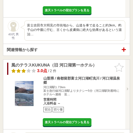
楽天トラベルの宿泊プランを見る
富士吉田市大明見の市街地から、山道を車で走ること約3km。杓
子山の中腹に佇む、古くから皮膚病に絶大な効果があるという湯
治…
40代 男
性
関連情報から探す
風のテラスKUKUNA（旧 河口湖第一ホテル）
お気に入
りに追加
3.0点
/ 2 件
山梨県 / 南都留郡富士河口湖町浅川 / 河口湖温泉
郷
河口湖駅1.73km
富士急行線河口湖駅よりタクシー5分（河口湖駅到着時に
ホテルへ連絡 送…
営業時間
入浴料金 ～
宿泊
切り傷
楽天トラベルの宿泊プランを見る