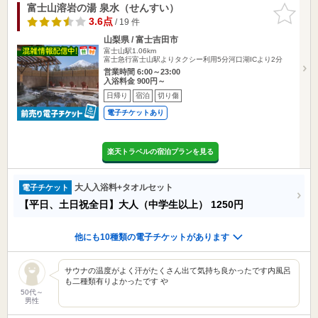
富士山溶岩の湯 泉水（せんすい）
お気に入
りに追加
3.6点
/ 19 件
山梨県 / 富士吉田市
富士山駅1.06km
富士急行富士山駅よりタクシー利用5分河口湖ICより2分
営業時間 6:00～23:00
入浴料金 900円～
日帰り
宿泊
切り傷
電子チケットあり
楽天トラベルの宿泊プランを見る
大人入浴料+タオルセット
電子チケット
【平日、土日祝全日】大人（中学生以上）
1250円
他にも10種類の電子チケットがあります
サウナの温度がよく汗がたくさん出て気持ち良かったです内風呂
も二種類有りよかったです や
50代～
男性