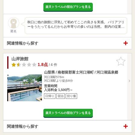
楽天トラベルの宿泊プランを見る
秋口に他の旅館に浮気して初めてここの良さを実感。 バリアフリ
ーをうたってるんだからお年寄りの多いのは当然。 館内の従業…
匿名
関連情報から探す
山岸旅館
お気に入
りに追加
1.8点
/ 4 件
山梨県 / 南都留郡富士河口湖町 / 河口湖温泉郷
河口湖駅576m
河口湖駅より徒歩8分
営業時間
入浴料金 1,500円～
日帰り
宿泊
切り傷
楽天トラベルの宿泊プランを見る
関連情報から探す