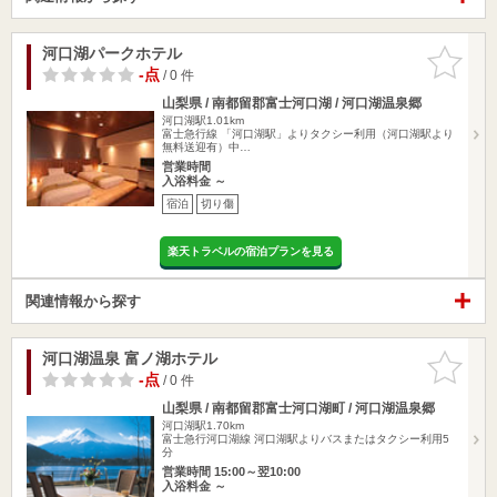
河口湖パークホテル
お気に入
りに追加
-点
/ 0 件
山梨県 / 南都留郡富士河口湖 / 河口湖温泉郷
河口湖駅1.01km
富士急行線 「河口湖駅」よりタクシー利用（河口湖駅より
無料送迎有）中…
営業時間
入浴料金 ～
宿泊
切り傷
楽天トラベルの宿泊プランを見る
関連情報から探す
河口湖温泉 富ノ湖ホテル
お気に入
りに追加
-点
/ 0 件
山梨県 / 南都留郡富士河口湖町 / 河口湖温泉郷
河口湖駅1.70km
富士急行河口湖線 河口湖駅よりバスまたはタクシー利用5
分
営業時間 15:00～翌10:00
入浴料金 ～