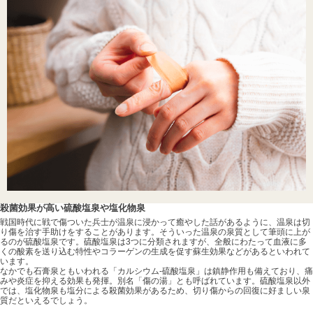
殺菌効果が高い硫酸塩泉や塩化物泉
戦国時代に戦で傷ついた兵士が温泉に浸かって癒やした話があるように、温泉は切
り傷を治す手助けをすることがあります。そういった温泉の泉質として筆頭に上が
るのが硫酸塩泉です。硫酸塩泉は3つに分類されますが、全般にわたって血液に多
くの酸素を送り込む特性やコラーゲンの生成を促す蘇生効果などがあるといわれて
います。
なかでも石膏泉ともいわれる「カルシウム-硫酸塩泉」は鎮静作用も備えており、痛
みや炎症を抑える効果も発揮。別名「傷の湯」とも呼ばれています。硫酸塩泉以外
では、塩化物泉も塩分による殺菌効果があるため、切り傷からの回復に好ましい泉
質だといえるでしょう。