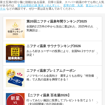
富士五湖の切り傷に効能がある温泉、日帰り温泉、スーパー銭湯の中でも特に人気
があるのは、
富士山溶岩の湯 泉水（せんすい）
、
若草の宿 丸栄
、
富士レークホ
テル
などの施設です。ぜひ一度は足を運んでみてください。
第20回ニフティ温泉年間ランキング2025
全国約2.2万件の中から頂点に選ばれた、2025年の人
気施設は…
ニフティ温泉 サウナランキング2026
おふろ好きユーザーの投票により、全国No.1サウナが
決定！
ニフティ温泉プレミアムクーポン
ノジマモバイル会員向け 通常よりもお得な「特別価
格」で人気の温泉を満喫できる！
【ニフティ温泉 百名湯2026】
行ってみたい施設に投票してプレゼントを当てよう！
（全10回開催 / 合計260名様）