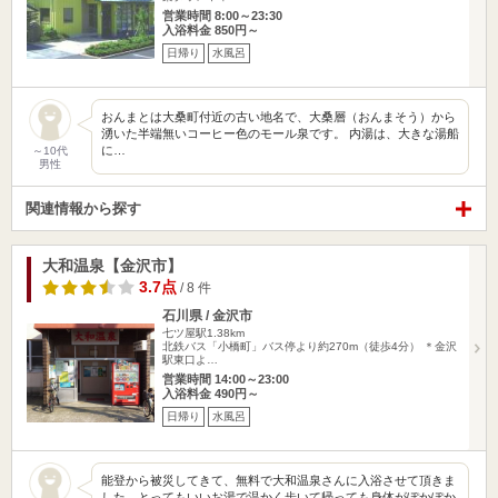
営業時間 8:00～23:30
入浴料金 850円～
日帰り
水風呂
おんまとは大桑町付近の古い地名で、大桑層（おんまそう）から
湧いた半端無いコーヒー色のモール泉です。 内湯は、大きな湯船
に…
～10代
男性
関連情報から探す
大和温泉【金沢市】
3.7点
/ 8 件
石川県 / 金沢市
七ツ屋駅1.38km
北鉄バス「小橋町」バス停より約270m（徒歩4分） ＊金沢
駅東口よ…
営業時間 14:00～23:00
入浴料金 490円～
日帰り
水風呂
能登から被災してきて、無料で大和温泉さんに入浴させて頂きま
した、とってもいいお湯で温かく歩いて帰っても身体がぽかぽか