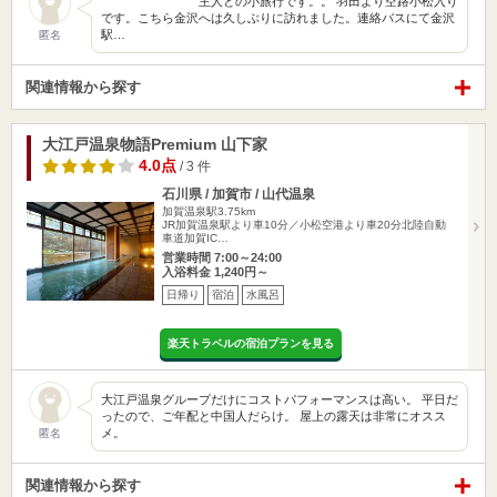
主人との小旅行です。。 羽田より空路小松入り
です。こちら金沢へは久しぶりに訪れました。連絡バスにて金沢
駅…
匿名
関連情報から探す
大江戸温泉物語Premium 山下家
4.0点
/ 3 件
石川県 / 加賀市 / 山代温泉
加賀温泉駅3.75km
JR加賀温泉駅より車10分／小松空港より車20分北陸自動
車道加賀IC…
営業時間 7:00～24:00
入浴料金 1,240円～
日帰り
宿泊
水風呂
楽天トラベルの宿泊プランを見る
大江戸温泉グループだけにコストパフォーマンスは高い。 平日だ
ったので、ご年配と中国人だらけ。 屋上の露天は非常にオスス
メ。
匿名
関連情報から探す