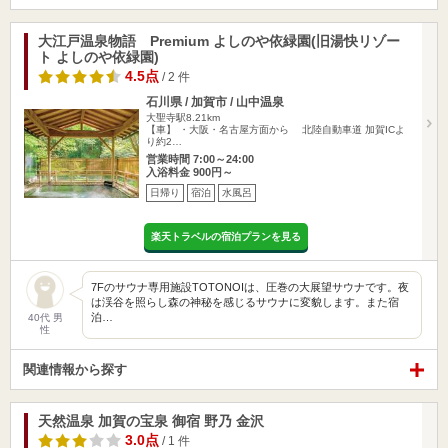
大江戸温泉物語 Premium よしのや依緑園(旧湯快リゾー
ト よしのや依緑園)
4.5点
/ 2 件
石川県 / 加賀市 / 山中温泉
大聖寺駅8.21km
【車】 ・大阪・名古屋方面から 北陸自動車道 加賀ICよ
り約2…
営業時間 7:00～24:00
入浴料金 900円～
日帰り
宿泊
水風呂
楽天トラベルの宿泊プランを見る
7Fのサウナ専用施設TOTONOIは、圧巻の大展望サウナです。夜
は渓谷を照らし森の神秘を感じるサウナに変貌します。また宿
泊…
40代 男
性
関連情報から探す
天然温泉 加賀の宝泉 御宿 野乃 金沢
3.0点
/ 1 件