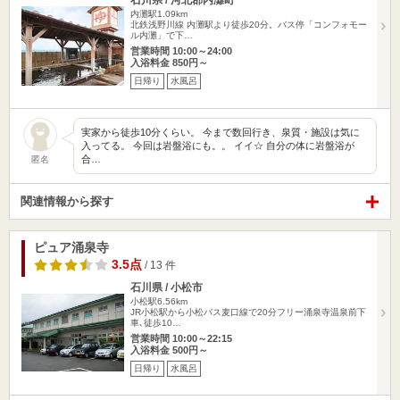
石川県 / 河北郡内灘町
内灘駅1.09km
北鉄浅野川線 内灘駅より徒歩20分。バス停「コンフォモー
ル内灘」で下…
営業時間 10:00～24:00
入浴料金 850円～
日帰り
水風呂
実家から徒歩10分くらい。 今まで数回行き、泉質・施設は気に
入ってる。 今回は岩盤浴にも。。 イイ☆ 自分の体に岩盤浴が
合…
匿名
関連情報から探す
ピュア涌泉寺
3.5点
/ 13 件
石川県 / 小松市
小松駅6.56km
JR小松駅から小松バス麦口線で20分フリー涌泉寺温泉前下
車､徒歩10…
営業時間 10:00～22:15
入浴料金 500円～
日帰り
水風呂