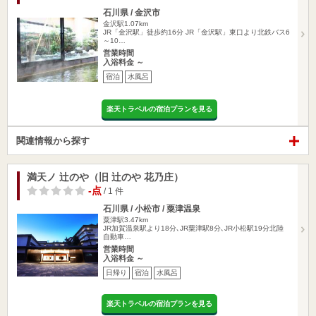
石川県 / 金沢市
金沢駅1.07km
JR「金沢駅」徒歩約16分 JR「金沢駅」東口より北鉄バス6
～10…
営業時間
入浴料金 ～
宿泊
水風呂
楽天トラベルの宿泊プランを見る
関連情報から探す
満天ノ 辻のや（旧 辻のや 花乃庄）
-点
/ 1 件
石川県 / 小松市 / 粟津温泉
粟津駅3.47km
JR加賀温泉駅より18分､JR粟津駅8分､JR小松駅19分北陸
自動車…
営業時間
入浴料金 ～
日帰り
宿泊
水風呂
楽天トラベルの宿泊プランを見る