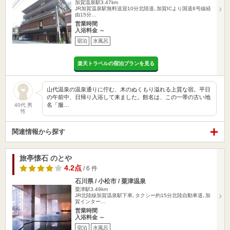
加賀温泉駅3.47km
JR加賀温泉駅無料送迎10分北陸道､加賀ICより国道8号線経
由15分…
営業時間
入浴料金 ～
宿泊
水風呂
楽天トラベルの宿泊プランを見る
山代温泉の温泉通りに佇む、木のぬくもり溢れる上質な宿。平日
の午前中、日帰り入浴して来ました。館名は、この一帯の古い地
名「服…
40代 男
性
関連情報から探す
旅亭懐石 のとや
4.2点
/ 6 件
石川県 / 小松市 / 粟津温泉
粟津駅3.49km
JR北陸線加賀温泉駅下車､タクシー約15分北陸自動車道､加
賀インター…
営業時間
入浴料金 ～
宿泊
水風呂