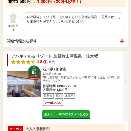
通常
1,500円
→
1,300円（200円お得！）
金沢駅徒歩１分（西口出て横）という立地が最高！ 風呂でゆっく
り電車待ちができた。いい場所みつけた！
30代 男
性
関連情報から探す
アパホテル＆リゾート 加賀片山津温泉・佳水郷
4.8点
/ 8 件
石川県 / 加賀市
動橋駅2.99km
JR北陸本線「加賀温泉」駅より車で10分（送迎バス有、要
予約）小松空…
営業時間 14:00～22:00
入浴料金 1,500円～
日帰り
宿泊
水風呂
クーポンあり
楽天トラベルの宿泊プランを見る
大人入泉料割引
クーポン