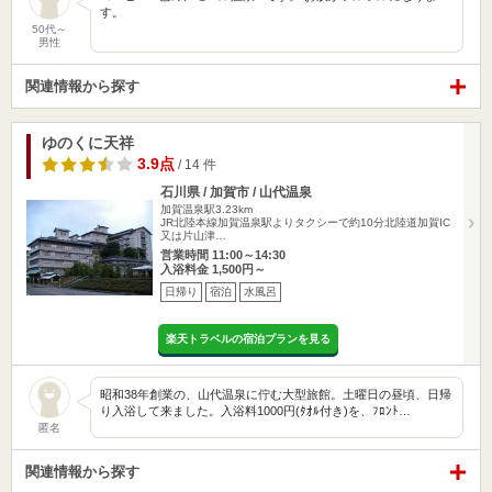
す。
50代～
男性
関連情報から探す
ゆのくに天祥
3.9点
/ 14 件
石川県 / 加賀市 / 山代温泉
加賀温泉駅3.23km
JR北陸本線加賀温泉駅よりタクシーで約10分北陸道加賀IC
又は片山津…
営業時間 11:00～14:30
入浴料金 1,500円～
日帰り
宿泊
水風呂
楽天トラベルの宿泊プランを見る
昭和38年創業の、山代温泉に佇む大型旅館。土曜日の昼頃、日帰
り入浴して来ました。入浴料1000円(ﾀｵﾙ付き)を、ﾌﾛﾝﾄ…
匿名
関連情報から探す