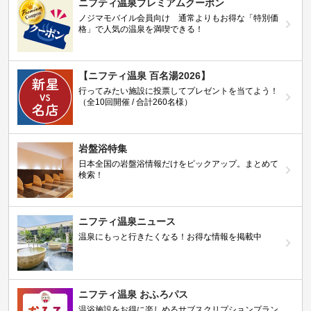
ニフティ温泉プレミアムクーポン
ノジマモバイル会員向け 通常よりもお得な「特別価
格」で人気の温泉を満喫できる！
【ニフティ温泉 百名湯2026】
行ってみたい施設に投票してプレゼントを当てよう！
（全10回開催 / 合計260名様）
岩盤浴特集
日本全国の岩盤浴情報だけをピックアップ。まとめて
検索！
ニフティ温泉ニュース
温泉にもっと行きたくなる！お得な情報を掲載中
ニフティ温泉 おふろパス
温浴施設をお得に楽しめるサブスクリプションプラン