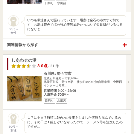
日帰り
水風呂
いつも常連さんで賑わっています 場所は金石の港のすぐ前で
す お湯は茶色で塩分強め美容成分たっぷりで翌日肌がつるつる
になりま…
50代～
女性
関連情報から探す
しあわせの湯
3.6点
/ 21 件
石川県 / 野々市市
北鉄石川線野々市駅266m
北陸石川線 野々市駅 徒歩約10分北陸自動車道 金沢西
インターより車…
営業時間 9:00～24:00
入浴料金 700円～
日帰り
水風呂
１７に夕方７時頃に3がいの食事をしました何時も混んでいるの
に。その日は１組しかいなかったので、ラーメン等を注文したの
ですが…
50代～
女性