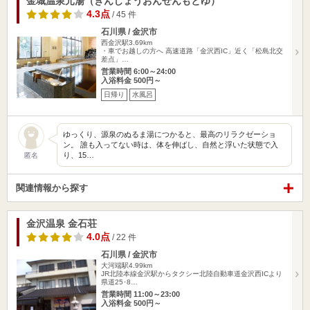
金城温泉元湯（きんじょうおんせんもとゆ）
4.3点
/ 45 件
石川県 / 金沢市
西金沢駅3.69km
・車でお越しの方へ 高速道路「金沢西IC」近く「松島北交
差点」…
営業時間 6:00～24:00
入浴料金 500円～
日帰り
水風呂
ゆっくり、源泉のぬるま湯につかると、最高のリラクゼーショ
ン。 誰も入ってない時は、体を伸ばし、自然と浮いた状態で入
り、15…
匿名
関連情報から探す
金沢温泉 金石荘
4.0点
/ 22 件
石川県 / 金沢市
大河端駅4.99km
JR北陸本線金沢駅からタクシー北陸自動車道金沢西ICより
県道25･8…
営業時間 11:00～23:00
入浴料金 500円～