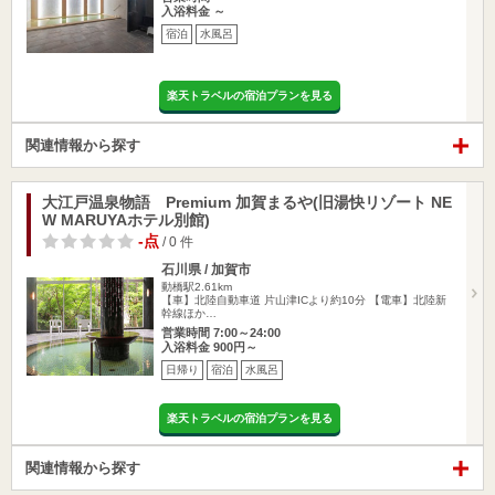
入浴料金 ～
宿泊
水風呂
楽天トラベルの宿泊プランを見る
関連情報から探す
大江戸温泉物語 Premium 加賀まるや(旧湯快リゾート NE
W MARUYAホテル別館)
-点
/ 0 件
石川県 / 加賀市
動橋駅2.61km
【車】北陸自動車道 片山津ICより約10分 【電車】北陸新
幹線ほか…
営業時間 7:00～24:00
入浴料金 900円～
日帰り
宿泊
水風呂
楽天トラベルの宿泊プランを見る
関連情報から探す