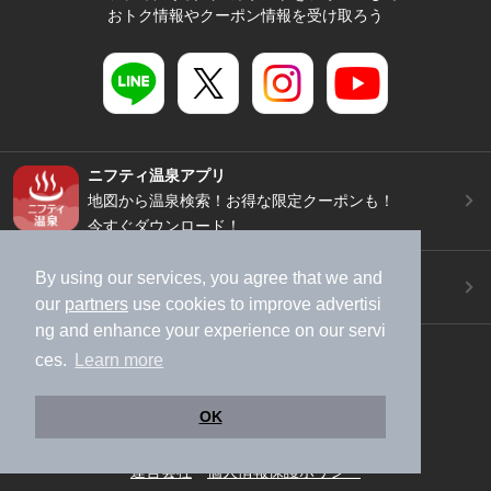
おトク情報やクーポン情報を受け取ろう
ニフティ温泉アプリ
地図から温泉検索！お得な限定クーポンも！
今すぐダウンロード！
ご意見ご要望 ・お問い合わせ
By using our services, you agree that we and
施設データの新規追加や修正依頼もこちらから
our
partners
use cookies to improve advertisi
ng and enhance your experience on our servi
スマートフォン
/
PC
ces.
Learn more
加盟店募集（資料請求）
広告出稿のご案内
利用規約
ライフスタイルMEMBERS+規約
OK
特定商取引法に基づく表記
ヘルプ
採用情報
運営会社
個人情報保護ポリシー