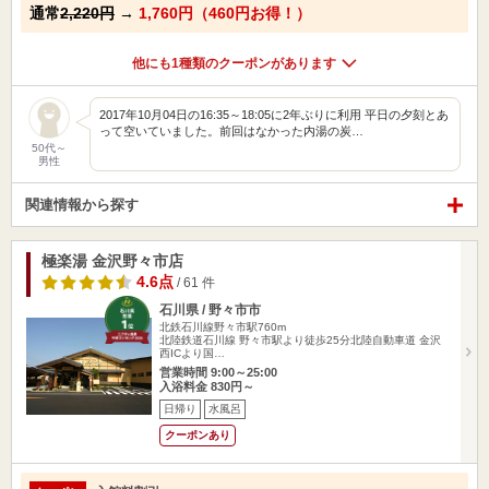
通常
2,220円
→
1,760円（460円お得！）
他にも1種類のクーポンがあります
2017年10月04日の16:35～18:05に2年ぶりに利用 平日の夕刻とあ
って空いていました。前回はなかった内湯の炭…
50代～
男性
関連情報から探す
極楽湯 金沢野々市店
4.6点
/ 61 件
石川県 / 野々市市
北鉄石川線野々市駅760m
北陸鉄道石川線 野々市駅より徒歩25分北陸自動車道 金沢
西ICより国…
営業時間 9:00～25:00
入浴料金 830円～
日帰り
水風呂
クーポンあり