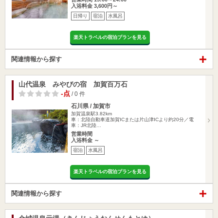
入浴料金 3,600円～
日帰り
宿泊
水風呂
楽天トラベルの宿泊プランを見る
関連情報から探す
山代温泉 みやびの宿 加賀百万石
-点
/ 0 件
石川県 / 加賀市
加賀温泉駅3.82km
車：北陸自動車道加賀ICまたは片山津ICより約20分／電
車：JR北陸…
営業時間
入浴料金 ～
宿泊
水風呂
楽天トラベルの宿泊プランを見る
関連情報から探す