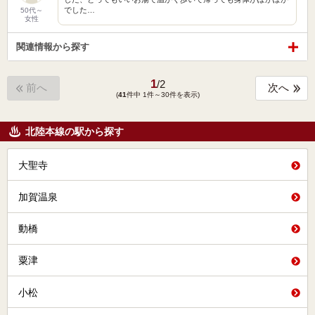
でした…
50代～
女性
関連情報から探す
1
/
2
前へ
次へ
(
41
件中 1件～30件を表示)
北陸本線の駅から探す
大聖寺
加賀温泉
動橋
粟津
小松