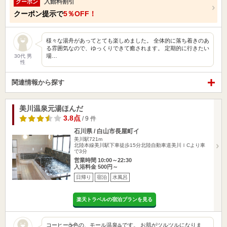
入館料割引
クーポン
クーポン提示で
5％OFF！
様々な湯舟があってとても楽しめました。 全体的に落ち着きのあ
る雰囲気なので、ゆっくりできて癒されます。 定期的に行きたい
場…
30代 男
性
関連情報から探す
美川温泉元湯ほんだ
3.8点
/ 9 件
石川県 / 白山市長屋町イ
美川駅721m
北陸本線美川駅下車徒歩15分北陸自動車道美川ＩCより車
で3分
営業時間 10:00～22:30
入浴料金 500円～
日帰り
宿泊
水風呂
楽天トラベルの宿泊プランを見る
コーヒー☕️色の、モール温泉♨️です。 お肌がツルツルになりま