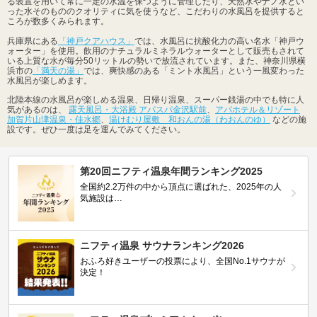
る装置を用いて常に一定の水温を保つように管理したり、天然水やナノ水とい
った水そのもののクオリティに気を使うなど、こだわりの水風呂を提供すると
ころが数多くみられます。
兵庫県にある
「神戸クアハウス」
では、水風呂に抗酸化力の高い名水「神戸ウ
ォーター」を使用。飲用のナチュラルミネラルウォーターとして販売もされて
いる上質な水が毎分50リットルの勢いで放流されています。また、神奈川県横
浜市の
「満天の湯」
では、爽快感のある「ミント水風呂」という一風変わった
水風呂が楽しめます。
北陸本線の水風呂が楽しめる温泉、日帰り温泉、スーパー銭湯の中でも特に人
気があるのは、
露天風呂・大浴殿 アパスパ金沢駅前
、
アパホテル＆リゾート
加賀片山津温泉・佳水郷
、
湯けむり屋敷 和おんの湯（わおんのゆ）
などの施
設です。ぜひ一度は足を運んでみてください。
第20回ニフティ温泉年間ランキング2025
全国約2.2万件の中から頂点に選ばれた、2025年の人
気施設は…
ニフティ温泉 サウナランキング2026
おふろ好きユーザーの投票により、全国No.1サウナが
決定！