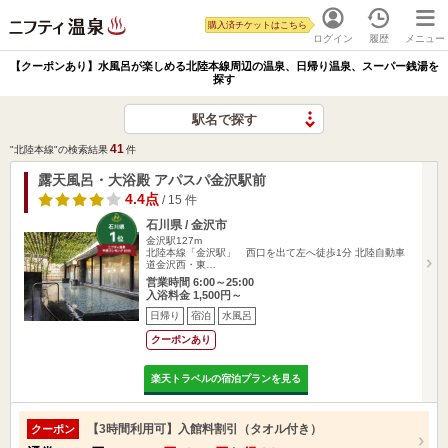
購入済チケットはこちら
ログイン
履歴
メニュー
【クーポンあり】水風呂が楽しめる北陸本線周辺の温泉、日帰り温泉、スーパー銭湯を
探す
駅名で探す
41
"北陸本線"の検索結果
件
露天風呂・大浴殿 アパスパ金沢駅前
4.4点
/ 15 件
石川県 / 金沢市
金沢駅127m
北陸本線「金沢駅」 西口を出て左へ徒歩1分 北陸自動車
道金沢西・東…
営業時間 6:00～25:00
入浴料金 1,500円～
日帰り
宿泊
水風呂
クーポンあり
楽天トラベルの宿泊プランを見る
【3時間利用可】入館料割引（タオル付き）
クーポン