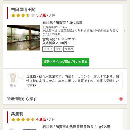
吉田屋山王閣
3.7点
/ 8 件
石川県 / 加賀市 / 山代温泉
加賀温泉駅3.61km
JR北陸本線加賀温泉駅より無料送迎有北陸自動車道加賀IC
または片山津…
営業時間 14:00～22:30
入浴料金 2,500円～
日帰り
宿泊
水風呂
楽天トラベルの宿泊プランを見る
塩化物・硫化水素泉です。内湯１、カラン６、露天１であり、個
性は特にありません。本当に優しい泉質ですね。食事も美味しい
ですね…
匿名
関連情報から探す
葉渡莉
4.8点
/ 7 件
石川県 / 加賀市山代温泉温泉通り / 山代温泉