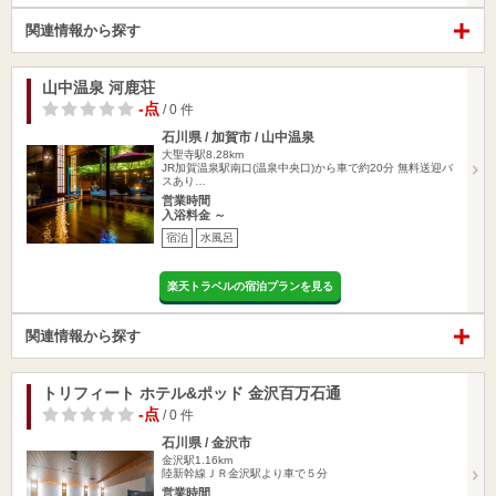
関連情報から探す
山中温泉 河鹿荘
-点
/ 0 件
石川県 / 加賀市 / 山中温泉
大聖寺駅8.28km
JR加賀温泉駅南口(温泉中央口)から車で約20分 無料送迎バ
スあり…
営業時間
入浴料金 ～
宿泊
水風呂
楽天トラベルの宿泊プランを見る
関連情報から探す
トリフィート ホテル&ポッド 金沢百万石通
-点
/ 0 件
石川県 / 金沢市
金沢駅1.16km
陸新幹線ＪＲ金沢駅より車で５分
営業時間