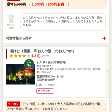
通常
1,500円
→
1,300円（200円お得！）
とても良かった！チェックイン時と重なりましたが立ち寄り湯だ
けですがフロントの対応もよく気持ちよく入浴できました！お風
呂も清…
50代～
女性
関連情報から探す
湯けむり屋敷 和おんの湯（わおんのゆ）
4.2点
/ 26 件
石川県 / 金沢市神宮寺
東金沢駅397m
JR東金沢駅東口より徒歩5分8号線（田中交差点）兼六園・
東山方面→乙…
営業時間 5:00～24:00
入浴料金 880円～
日帰り
水風呂
クーポンあり
【ペア割】＜9時～22時：大人入浴券880円を2名様分ご購
クーポン
入の方限定＞手ぶらセット1名様分プレゼント