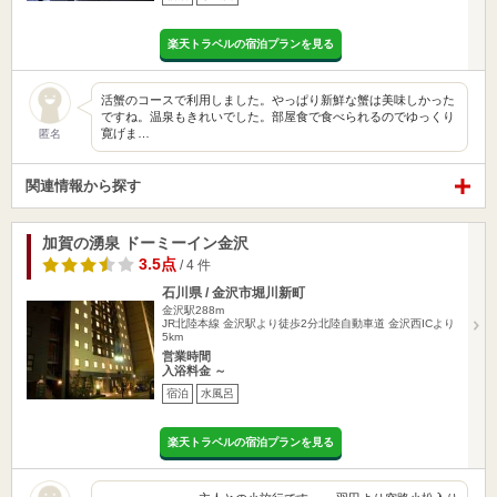
楽天トラベルの宿泊プランを見る
活蟹のコースで利用しました。やっぱり新鮮な蟹は美味しかった
ですね。温泉もきれいでした。部屋食で食べられるのでゆっくり
寛げま…
匿名
関連情報から探す
加賀の湧泉 ドーミーイン金沢
3.5点
/ 4 件
石川県 / 金沢市堀川新町
金沢駅288m
JR北陸本線 金沢駅より徒歩2分北陸自動車道 金沢西ICより
5km
営業時間
入浴料金 ～
宿泊
水風呂
楽天トラベルの宿泊プランを見る