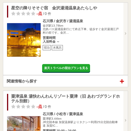
星空の降りそそぐ宿 金沢湯涌温泉あたらしや
-点
/ 0 件
石川県 / 金沢市 / 湯涌温泉
金沢駅13.78km
北鉄バス湯涌温泉行にて終点下車、徒歩すぐ金沢湯涌江戸
村の前です。金沢…
営業時間
入浴料金 ～
宿泊
水風呂
楽天トラベルの宿泊プランを見る
関連情報から探す
粟津温泉 湯快わんわんリゾート粟津（旧 あわづグランドホ
テル別館）
-点
/ 0 件
石川県 / 小松市 / 粟津温泉
粟津駅3.44km
JR北陸本線 加賀温泉駅よりタクシー利用25分北陸自動車
道 加賀IC…
営業時間 15:00～24:00