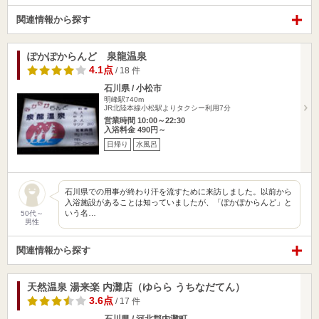
関連情報から探す
ぽかぽからんど 泉龍温泉
4.1点
/ 18 件
石川県 / 小松市
明峰駅740m
JR北陸本線小松駅よりタクシー利用7分
営業時間 10:00～22:30
入浴料金 490円～
日帰り
水風呂
石川県での用事が終わり汗を流すために来訪しました。以前から
入浴施設があることは知っていましたが、「ぽかぽからんど」と
いう名…
50代～
男性
関連情報から探す
天然温泉 湯来楽 内灘店（ゆらら うちなだてん）
3.6点
/ 17 件