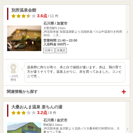
別所温泉会館
3.6点
/ 11 件
石川県 / 加賀市
大聖寺駅5.21km
JR北陸本線 加賀温泉駅より北陸鉄道バス山中温泉行き利用
30分、二天…
営業時間 11:40～22:00
入浴料金 500円～
日帰り
水風呂
温泉卵に拘りが有り、赤と白で値段が違います。赤は、鶏の育て
方が違うそうです。温泉上がりに、赤を買ってみました。コンビ
ニで売…
～10代
男性
関連情報から探す
大桑おんま温泉 楽ちんの湯
3.2点
/ 8 件
石川県 / 金沢市
野町駅3.34km
JR北陸本線 金沢駅より北鉄バス大桑本町行利用50分、大
桑タウン下車…