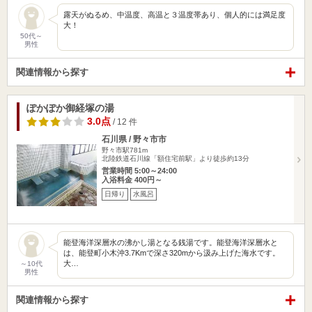
露天がぬるめ、中温度、高温と３温度帯あり、個人的には満足度
大！
50代～
男性
関連情報から探す
ぽかぽか御経塚の湯
3.0点
/ 12 件
石川県 / 野々市市
野々市駅781m
北陸鉄道石川線「額住宅前駅」より徒歩約13分
営業時間 5:00～24:00
入浴料金 400円～
日帰り
水風呂
能登海洋深層水の沸かし湯となる銭湯です。能登海洋深層水と
は、能登町小木沖3.7Kmで深さ320mから汲み上げた海水です。
大…
～10代
男性
関連情報から探す