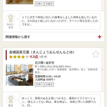
日帰り
水風呂
１７に夕方７時頃に3がいの食事をしました何時も混んでいるの
に。その日は１組しかいなかったので、ラーメン等を注文したの
ですが…
50代～
女性
関連情報から探す
金城温泉元湯（きんじょうおんせんもとゆ）
お気に入
りに追加
4.3点
/ 45 件
石川県 / 金沢市
野々市駅4.25km
西金沢駅3.69km
・車でお越しの方へ 高速道路「金沢西IC」近く「松島北交
差点」…
営業時間 6:00～24:00
入浴料金 500円～
日帰り
水風呂
ゆっくり、源泉のぬるま湯につかると、最高のリラクゼーショ
ン。 誰も入ってない時は、体を伸ばし、自然と浮いた状態で入
り、15…
匿名