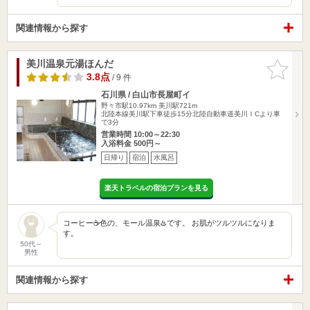
関連情報から探す
美川温泉元湯ほんだ
お気に入
りに追加
3.8点
/ 9 件
石川県 / 白山市長屋町イ
野々市駅10.97km
美川駅721m
北陸本線美川駅下車徒歩15分北陸自動車道美川ＩCより車
で3分
営業時間 10:00～22:30
入浴料金 500円～
日帰り
宿泊
水風呂
楽天トラベルの宿泊プランを見る
コーヒー☕️色の、モール温泉♨️です。 お肌がツルツルになりま
す。
50代～
男性
関連情報から探す