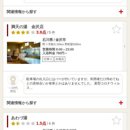
関連情報から探す
満天の湯 金沢店
お気に入
りに追加
3.8点
/ 5 件
石川県 / 金沢市
野々市駅4.56km
野町駅698m
営業時間 8:00～23:00
入浴料金 780円～
日帰り
水風呂
駐車場の出入口にはバーが付いていますが、利用者だけ停めてね
との意味合いか発券とかはありませんでした。 新型コロナウィル
ス…
～10代
男性
関連情報から探す
あわづ湯
お気に入
りに追加
1.5点
/ 4 件