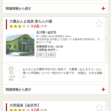
関連情報から探す
大桑おんま温泉 楽ちんの湯
お気に入
りに追加
3.2点
/ 8 件
石川県 / 金沢市
野々市駅6.83km
野町駅3.34km
JR北陸本線 金沢駅より北鉄バス大桑本町行利用50分、大
桑タウン下車…
営業時間 8:00～23:30
入浴料金 850円～
日帰り
水風呂
おんまとは大桑町付近の古い地名で、大桑層（おんまそう）から
湧いた半端無いコーヒー色のモール泉です。 内湯は、大きな湯船
に…
～10代
男性
関連情報から探す
大和温泉【金沢市】
お気に入
りに追加
3.7点
/ 8 件