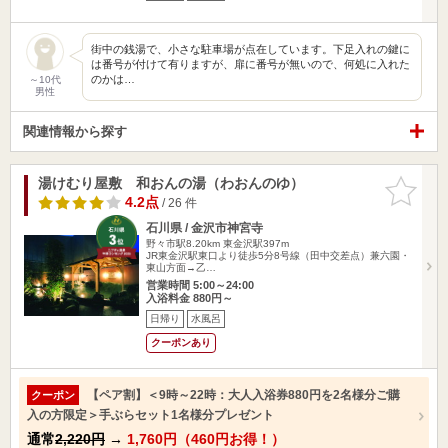
街中の銭湯で、小さな駐車場が点在しています。下足入れの鍵に
は番号が付けて有りますが、扉に番号が無いので、何処に入れた
のかは…
～10代
男性
関連情報から探す
湯けむり屋敷 和おんの湯（わおんのゆ）
お気に入
りに追加
4.2点
/ 26 件
石川県 / 金沢市神宮寺
野々市駅8.20km
東金沢駅397m
JR東金沢駅東口より徒歩5分8号線（田中交差点）兼六園・
東山方面→乙…
営業時間 5:00～24:00
入浴料金 880円～
日帰り
水風呂
クーポンあり
【ペア割】＜9時～22時：大人入浴券880円を2名様分ご購
クーポン
入の方限定＞手ぶらセット1名様分プレゼント
通常
2,220円
→
1,760円（460円お得！）