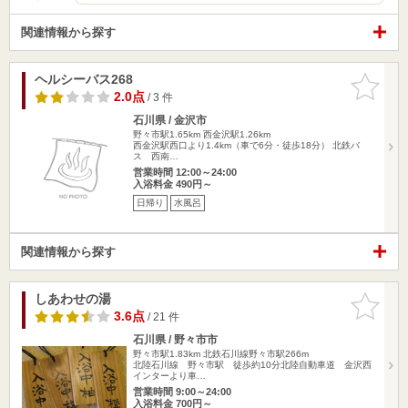
関連情報から探す
ヘルシーバス268
お気に入
りに追加
2.0点
/ 3 件
石川県 / 金沢市
野々市駅1.65km
西金沢駅1.26km
西金沢駅西口より1.4km（車で6分・徒歩18分） 北鉄バ
ス 西南…
営業時間 12:00～24:00
入浴料金 490円～
日帰り
水風呂
関連情報から探す
しあわせの湯
お気に入
りに追加
3.6点
/ 21 件
石川県 / 野々市市
野々市駅1.83km
北鉄石川線野々市駅266m
北陸石川線 野々市駅 徒歩約10分北陸自動車道 金沢西
インターより車…
営業時間 9:00～24:00
入浴料金 700円～