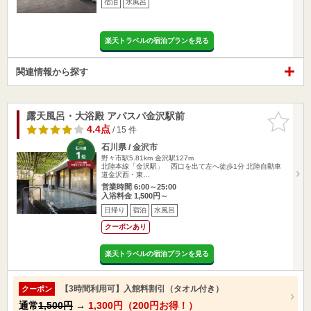
宿泊
水風呂
楽天トラベルの宿泊プランを見る
関連情報から探す
露天風呂・大浴殿 アパスパ金沢駅前
お気に入
りに追加
4.4点
/ 15 件
石川県 / 金沢市
野々市駅5.81km
金沢駅127m
北陸本線「金沢駅」 西口を出て左へ徒歩1分 北陸自動車
道金沢西・東…
営業時間 6:00～25:00
入浴料金 1,500円～
日帰り
宿泊
水風呂
クーポンあり
楽天トラベルの宿泊プランを見る
【3時間利用可】入館料割引（タオル付き）
クーポン
通常
1,500円
→
1,300円（200円お得！）