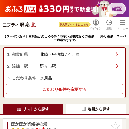
購入済チケットはこちら
ログイン
履歴
メニュー
【クーポンあり】水風呂が楽しめる野々市駅(石川県)近くの温泉、日帰り温泉、スーパ
ー銭湯おすすめ
1. 都道府県
北陸・甲信越 / 石川県
2. 沿線・駅
野々市駅
3. こだわり条件
水風呂
こだわり条件を変更する
リストから探す
地図から探す
ぽかぽか御経塚の湯
お気に入
りに追加