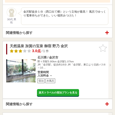
金沢駅徒歩１分（西口出て横）という立地が最高！ 風呂でゆっく
り電車待ちができた。いい場所みつけた！
30代 男
性
関連情報から探す
天然温泉 加賀の宝泉 御宿 野乃 金沢
お気に入
りに追加
3.0点
/ 1 件
石川県 / 金沢市
野々市駅5.90km
金沢駅1.07km
JR「金沢駅」徒歩約16分 JR「金沢駅」東口より北鉄バス6
～10…
営業時間
入浴料金 ～
宿泊
水風呂
楽天トラベルの宿泊プランを見る
関連情報から探す