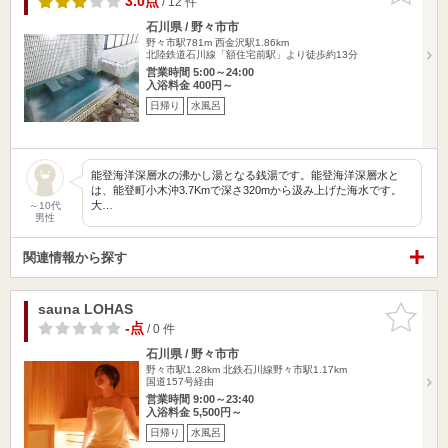
3.0点
/ 12 件
石川県 / 野々市市
野々市駅781m
西金沢駅1.86km
北陸鉄道石川線「額住宅前駅」より徒歩約13分
営業時間 5:00～24:00
入浴料金 400円～
日帰り
水風呂
能登海洋深層水の沸かし湯となる銭湯です。能登海洋深層水と
は、能登町小木沖3.7Kmで深さ320mから汲み上げた海水です。
大…
～10代
男性
関連情報から探す
sauna LOHAS
お気に入
りに追加
-点
/ 0 件
石川県 / 野々市市
野々市駅1.28km
北鉄石川線野々市駅1.17km
国道157号経由
営業時間 9:00～23:40
入浴料金 5,500円～
日帰り
水風呂