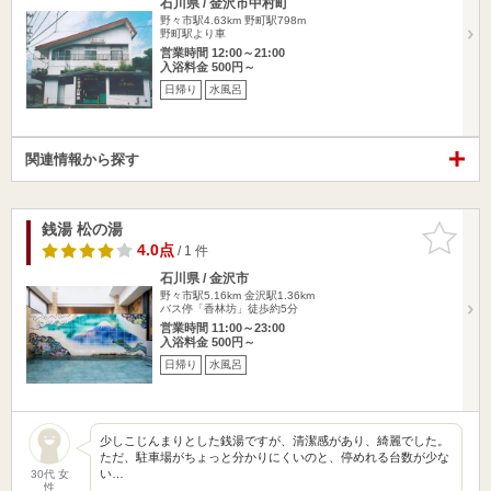
石川県 / 金沢市中村町
野々市駅4.63km
野町駅798m
野町駅より車
営業時間 12:00～21:00
入浴料金 500円～
日帰り
水風呂
関連情報から探す
銭湯 松の湯
お気に入
りに追加
4.0点
/ 1 件
石川県 / 金沢市
野々市駅5.16km
金沢駅1.36km
バス停「香林坊」徒歩約5分
営業時間 11:00～23:00
入浴料金 500円～
日帰り
水風呂
少しこじんまりとした銭湯ですが、清潔感があり、綺麗でした。
ただ、駐車場がちょっと分かりにくいのと、停めれる台数が少な
い…
30代 女
性