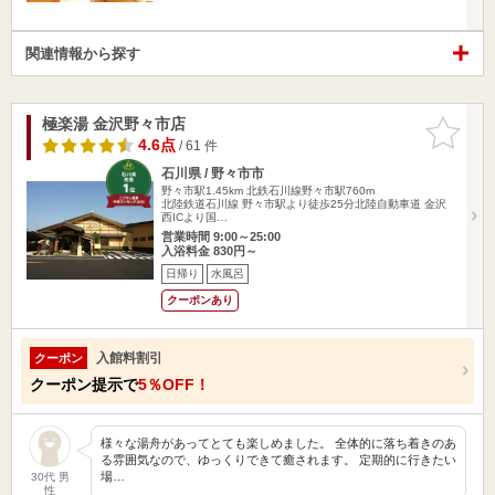
関連情報から探す
極楽湯 金沢野々市店
お気に入
りに追加
4.6点
/ 61 件
石川県 / 野々市市
野々市駅1.45km
北鉄石川線野々市駅760m
北陸鉄道石川線 野々市駅より徒歩25分北陸自動車道 金沢
西ICより国…
営業時間 9:00～25:00
入浴料金 830円～
日帰り
水風呂
クーポンあり
入館料割引
クーポン
クーポン提示で
5％OFF！
様々な湯舟があってとても楽しめました。 全体的に落ち着きのあ
る雰囲気なので、ゆっくりできて癒されます。 定期的に行きたい
場…
30代 男
性