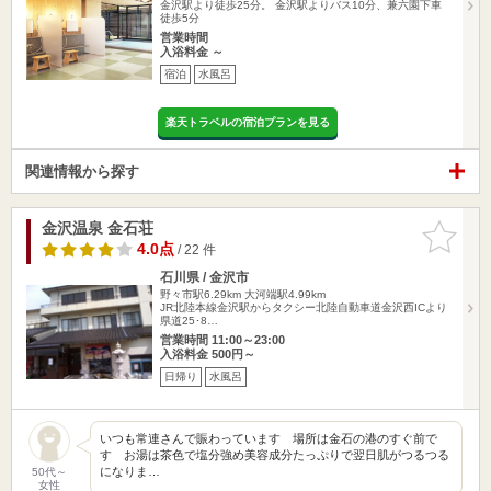
金沢駅より徒歩25分。 金沢駅よりバス10分、兼六園下車
徒歩5分
営業時間
入浴料金 ～
宿泊
水風呂
楽天トラベルの宿泊プランを見る
関連情報から探す
金沢温泉 金石荘
お気に入
りに追加
4.0点
/ 22 件
石川県 / 金沢市
野々市駅6.29km
大河端駅4.99km
JR北陸本線金沢駅からタクシー北陸自動車道金沢西ICより
県道25･8…
営業時間 11:00～23:00
入浴料金 500円～
日帰り
水風呂
いつも常連さんで賑わっています 場所は金石の港のすぐ前で
す お湯は茶色で塩分強め美容成分たっぷりで翌日肌がつるつる
になりま…
50代～
女性