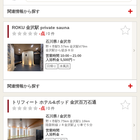
関連情報から探す
ROKU 金沢駅 private sauna
お気に入
りに追加
-点
/ 0 件
石川県 / 金沢市
野々市駅5.57km
金沢駅479m
金沢駅から徒歩８分
営業時間 10:00～21:00
入浴料金 5,500円～
日帰り
水風呂
関連情報から探す
トリフィート ホテル&ポッド 金沢百万石通
お気に入
りに追加
-点
/ 0 件
石川県 / 金沢市
野々市駅5.75km
金沢駅1.16km
陸新幹線ＪＲ金沢駅より車で５分
営業時間
入浴料金 ～