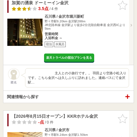
加賀の湧泉 ドーミーイン金沢
お気に入
りに追加
3.5点
/ 4 件
石川県 / 金沢市堀川新町
野々市駅6.20km
金沢駅288m
JR北陸本線 金沢駅より徒歩2分北陸自動車道 金沢西ICより
5km
営業時間
入浴料金 ～
宿泊
水風呂
楽天トラベルの宿泊プランを見る
主人との小旅行です。。 羽田より空路小松入り
です。こちら金沢へは久しぶりに訪れました。連絡バスにて金沢
駅…
匿名
関連情報から探す
【2026年8月15日オープン】KKRホテル金沢
お気に入
りに追加
-点
/ 0 件
石川県 / 金沢市
野々市駅6.24km
金沢駅1.50km