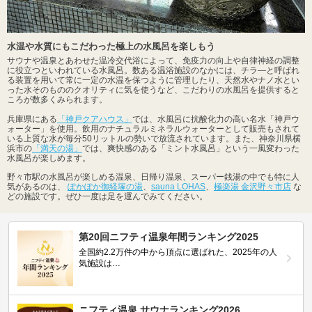
水温や水質にもこだわった極上の水風呂を楽しもう
サウナや温泉とあわせた温冷交代浴によって、免疫力の向上や自律神経の調整
に役立つといわれている水風呂。数ある温浴施設のなかには、チラ―と呼ばれ
る装置を用いて常に一定の水温を保つように管理したり、天然水やナノ水とい
った水そのもののクオリティに気を使うなど、こだわりの水風呂を提供すると
ころが数多くみられます。
兵庫県にある
「神戸クアハウス」
では、水風呂に抗酸化力の高い名水「神戸ウ
ォーター」を使用。飲用のナチュラルミネラルウォーターとして販売もされて
いる上質な水が毎分50リットルの勢いで放流されています。また、神奈川県横
浜市の
「満天の湯」
では、爽快感のある「ミント水風呂」という一風変わった
水風呂が楽しめます。
野々市駅の水風呂が楽しめる温泉、日帰り温泉、スーパー銭湯の中でも特に人
気があるのは、
ぽかぽか御経塚の湯
、
sauna LOHAS
、
極楽湯 金沢野々市店
な
どの施設です。ぜひ一度は足を運んでみてください。
第20回ニフティ温泉年間ランキング2025
全国約2.2万件の中から頂点に選ばれた、2025年の人
気施設は…
ニフティ温泉 サウナランキング2026