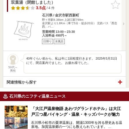
双葉湯（閉館しました）
お気に入
りに追加
3.5点
/ 4 件
石川県 / 金沢市駅西新町
野々市駅6.38km
上諸江駅799m
金沢駅より1.8Km（車で5分・徒歩20分） 北鉄バス「西念
西」バ…
営業時間 13:00～23:30
入浴料金 490円～
日帰り
水風呂
40年ぐらい前から、私は年に1回程度行きます。 2025年5月31日
にて、閉店案内でました。 お疲れ様でした。
50代～
男性
関連情報から探す
石川県のニフティ温泉ニュース
「大江戸温泉物語 あわづグランドホテル」は大江
戸三つ星バイキング・温泉・キッズパークが魅力
石川県小松市の粟津温泉は、開湯1300年を誇る歴史ある温
泉地。加賀温泉郷の一つにも数えられています。