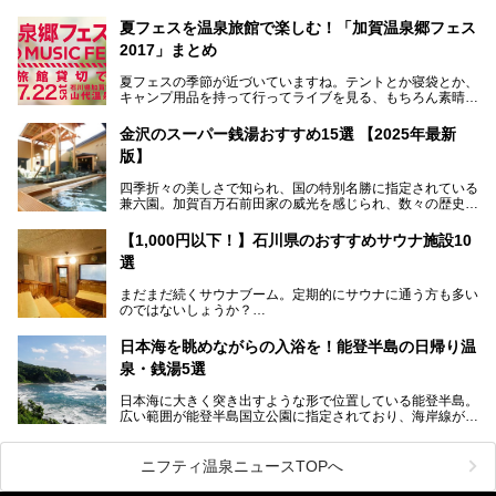
その粟津温泉に建つ「大江戸温泉物語 あわづグランドホテ
夏フェスを温泉旅館で楽しむ！「加賀温泉郷フェス
ル」（以下、あわづグランドホテル）は客室数97室のホテ
2017」まとめ
ルで、昨年2024年12月に露天風呂を新設。充実したキッズ
パークはファミリー層に大人気を博しています。さらに今年
夏フェスの季節が近づいていますね。テントとか寝袋とか、
2025年7月からは「大江戸三つ星バイキング」がスタート！
キャンプ用品を持って行ってライブを見る、もちろん素晴ら
しい１日になることでしょう。
この話題のホテルを取材してきたのでさっそく紹介します。
金沢のスーパー銭湯おすすめ15選 【2025年最新
いやでもね、暑いし汗や砂埃でドロドロになるしうるさくて
───
版】
夜は寝られないし、若い時はそういうのが良かったんですけ
提供元：大江戸温泉物語ホテルズ＆リゾーツ株式会社【P
どね。かつての千代の富士なみに体力の限界を感じてる昨
R】
四季折々の美しさで知られ、国の特別名勝に指定されている
今、もうちょっと気楽なフェスはないかな、と探してたらあ
この記事は大江戸温泉物語 あわづグランドホテルのPR記事
兼六園。加賀百万石前田家の威光を感じられ、数々の歴史的
りましたよ！
です。
な建造物がある金沢城公園など、名所旧跡が多い金沢エリ
ア。国内でも特に人気の観光地の1つです。北陸新幹線で東
「加賀温泉郷フェス 2017」が石川県・山代温泉の瑠璃光を
【1,000円以下！】石川県のおすすめサウナ施設10
京から約2時間30分と、首都圏からアクセスしやすい立地も
全館貸し切って開催！
選
魅力ですね。
金沢市郊外には湯涌温泉や深谷温泉などの良質な温泉があ
まさかの温泉旅館でフェス！ライブの後は温泉に入って泊ま
まだまだ続くサウナブーム。定期的にサウナに通う方も多い
り、観光に加えて温泉もぜひ楽しみたいところ。金沢エリア
れちゃう！なんということでしょう！！
のではないしょうか？
でおすすめのスーパー銭湯をご紹介します。
加賀温泉郷フェス2017についてまとめます！
今回はそんなサウナによく行く人もこれから楽しむ人も格安
日本海を眺めながらの入浴を！能登半島の日帰り温
で楽しめるサウナを紹介します。
泉・銭湯5選
街中でアクセス抜群のところや、温泉とともに楽しめる施設
日本海に大きく突き出すような形で位置している能登半島。
など、種類豊富ですよ。
広い範囲が能登半島国立公園に指定されており、海岸線が作
り出す美しい景観が楽しめる景勝地です。
今回の記事では石川県にある1,000円以下のおすすめサウナ
車で行くのがオススメですが、ドライブの際にぜひ一緒に楽
施設を紹介します。
しんでいただきたいのが温泉です。絶景を眺めながらつかる
ニフティ温泉ニュースTOPへ
温泉は最高ですよ！ 今回はそんな能登の温泉を5つご紹介
します。