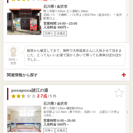
石川県 / 金沢市
野々市駅7.02km
七ツ屋駅1.38km
北鉄バス「小橋町」バス停より約270m（徒歩4分） ＊金沢
駅東口よ…
営業時間 14:00～23:00
入浴料金 490円～
日帰り
水風呂
能登から被災してきて、無料で大和温泉さんに入浴させて頂きま
した、とってもいいお湯で温かく歩いて帰っても身体がぽかぽか
でした…
50代～
女性
関連情報から探す
pocapoca諸江の湯
お気に入
りに追加
2.7点
/ 5 件
石川県 / 金沢市
野々市駅7.23km
磯部駅350m
金沢駅より2.5km（車で6分） 北鉄バス 上諸江バス停よ
り約5…
営業時間 6:00～25:00
入浴料金 500円～
日帰り
水風呂