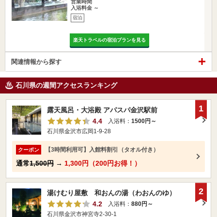
営業時間
入浴料金 ～
宿泊
楽天トラベルの宿泊プランを見る
関連情報から探す
石川県の週間アクセスランキング
1
露天風呂・大浴殿 アパスパ金沢駅前
4.4
入浴料：
1500円～
石川県金沢市広岡1-9-28
【3時間利用可】入館料割引（タオル付き）
クーポン
通常
1,500円
→
1,300円（200円お得！）
2
湯けむり屋敷 和おんの湯（わおんのゆ）
4.2
入浴料：
880円～
石川県金沢市神宮寺2-30-1