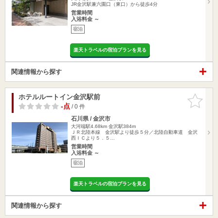
JR金沢駅兼六園口（東口）から徒歩4分
営業時間
入浴料金 ～
宿泊
楽天トラベルの宿泊プランを見る
関連情報から探す
ホテルルートイン金沢駅前
お気に入
りに追加
-点
/ 0 件
石川県 / 金沢市
大河端駅4.68km
金沢駅384m
ＪＲ北陸本線 金沢駅より徒歩５分／北陸自動車道 金沢
西ＩＣより５．５…
営業時間
入浴料金 ～
宿泊
楽天トラベルの宿泊プランを見る
関連情報から探す