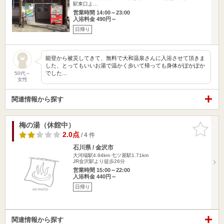
駅東口よ…
営業時間 14:00～23:00
入浴料金 490円～
日帰り
能登から被災してきて、無料で大和温泉さんに入浴させて頂きま
した、とってもいいお湯で温かく歩いて帰っても身体がぽかぽか
でした…
50代～
女性
関連情報から探す
梅の湯（休館中）
お気に入
りに追加
2.0点
/ 4 件
石川県 / 金沢市
大河端駅4.94km
七ツ屋駅1.71km
JR金沢駅より徒歩26分
営業時間 15:00～22:00
入浴料金 440円～
日帰り
関連情報から探す