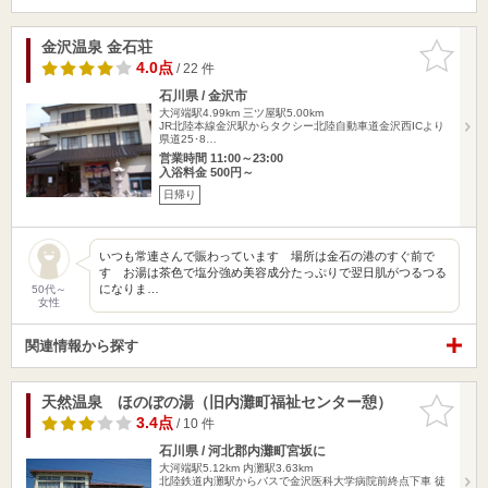
金沢温泉 金石荘
お気に入
りに追加
4.0点
/ 22 件
石川県 / 金沢市
大河端駅4.99km
三ツ屋駅5.00km
JR北陸本線金沢駅からタクシー北陸自動車道金沢西ICより
県道25･8…
営業時間 11:00～23:00
入浴料金 500円～
日帰り
いつも常連さんで賑わっています 場所は金石の港のすぐ前で
す お湯は茶色で塩分強め美容成分たっぷりで翌日肌がつるつる
になりま…
50代～
女性
関連情報から探す
天然温泉 ほのぼの湯（旧内灘町福祉センター憩）
お気に入
りに追加
3.4点
/ 10 件
石川県 / 河北郡内灘町宮坂に
大河端駅5.12km
内灘駅3.63km
北陸鉄道内灘駅からバスで金沢医科大学病院前終点下車 徒