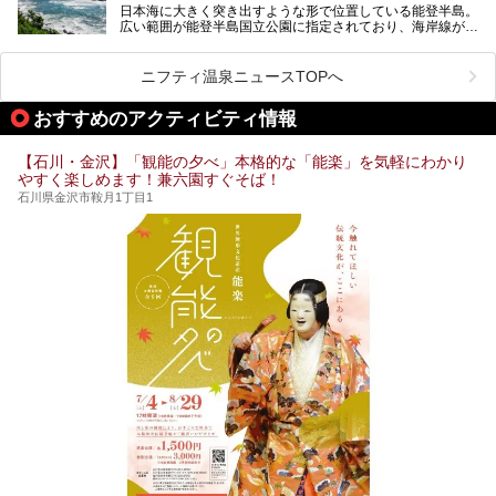
日本海に大きく突き出すような形で位置している能登半島。
など、種類豊富ですよ。
広い範囲が能登半島国立公園に指定されており、海岸線が作
り出す美しい景観が楽しめる景勝地です。
今回の記事では石川県にある1,000円以下のおすすめサウナ
車で行くのがオススメですが、ドライブの際にぜひ一緒に楽
施設を紹介します。
しんでいただきたいのが温泉です。絶景を眺めながらつかる
ニフティ温泉ニュースTOPへ
温泉は最高ですよ！ 今回はそんな能登の温泉を5つご紹介
します。
おすすめのアクティビティ情報
【石川・金沢】「観能の夕べ」本格的な「能楽」を気軽にわかり
やすく楽しめます！兼六園すぐそば！
石川県金沢市鞍月1丁目1