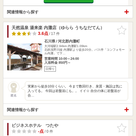
関連情報から探す
天然温泉 湯来楽 内灘店（ゆらら うちなだてん）
お気に入
りに追加
3.6点
/ 17 件
石川県 / 河北郡内灘町
大河端駅2.94km
内灘駅1.09km
北鉄浅野川線 内灘駅より徒歩20分。バス停「コンフォモー
ル内灘」で下…
営業時間 10:00～24:00
入浴料金 850円～
日帰り
実家から徒歩10分くらい。 今まで数回行き、泉質・施設は気に
入ってる。 今回は岩盤浴にも。。 イイ☆ 自分の体に岩盤浴が
合…
匿名
関連情報から探す
ビジネスホテル つたや
お気に入
りに追加
-点
/ 0 件