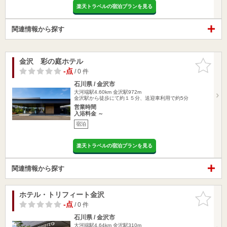
楽天トラベルの宿泊プランを見る
関連情報から探す
金沢 彩の庭ホテル
お気に入
りに追加
-点
/ 0 件
石川県 / 金沢市
大河端駅4.60km
金沢駅972m
金沢駅から徒歩にて約１５分、送迎車利用で約5分
営業時間
入浴料金 ～
宿泊
楽天トラベルの宿泊プランを見る
関連情報から探す
ホテル・トリフィート金沢
お気に入
りに追加
-点
/ 0 件
石川県 / 金沢市
大河端駅4.64km
金沢駅310m