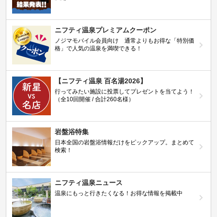
ニフティ温泉プレミアムクーポン
ノジマモバイル会員向け 通常よりもお得な「特別価
格」で人気の温泉を満喫できる！
【ニフティ温泉 百名湯2026】
行ってみたい施設に投票してプレゼントを当てよう！
（全10回開催 / 合計260名様）
岩盤浴特集
日本全国の岩盤浴情報だけをピックアップ。まとめて
検索！
ニフティ温泉ニュース
温泉にもっと行きたくなる！お得な情報を掲載中