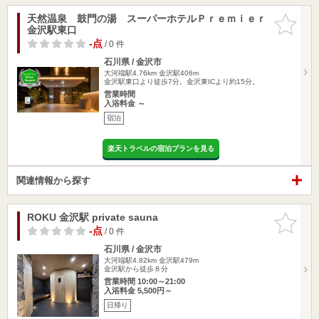
天然温泉 鼓門の湯 スーパーホテルＰｒｅｍｉｅｒ
お気に入
金沢駅東口
りに追加
-点
/ 0 件
石川県 / 金沢市
大河端駅4.76km
金沢駅406m
金沢駅東口より徒歩7分。金沢東ICより約15分。
営業時間
入浴料金 ～
宿泊
楽天トラベルの宿泊プランを見る
関連情報から探す
ROKU 金沢駅 private sauna
お気に入
りに追加
-点
/ 0 件
石川県 / 金沢市
大河端駅4.82km
金沢駅479m
金沢駅から徒歩８分
営業時間 10:00～21:00
入浴料金 5,500円～
日帰り