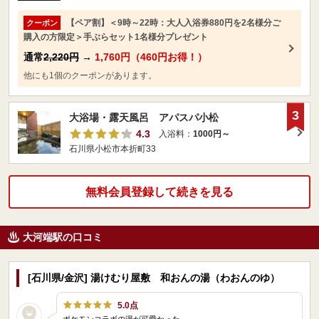
【ペア割】＜9時～22時：大人入浴券880円を2名様分ご
クーポン
購入の方限定＞手ぶらセット1名様分プレゼント
通常
2,220円
→
1,760円（460円お得！）
他にも1個のクーポンがあります。
3
大浴場・露天風呂 アパスパ小松
4.3
入浴料：
1000円～
石川県小松市本折町33
無料会員登録して続きを見る
大河端駅の口コミ
[石川県/金沢] 湯けむり屋敷 和おんの湯（わおんのゆ）
5.0点
ポケモンコラボの湯が可愛かった