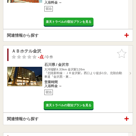
入浴料金 ～
宿泊
楽天トラベルの宿泊プランを見る
関連情報から探す
ＡＢホテル金沢
お気に入
りに追加
-点
/ 0 件
石川県 / 金沢市
大河端駅4.33km
金沢駅126m
『北陸新幹線・ＪＲ金沢駅』西口より徒歩1分。北陸自動
車道『金沢西・東…
営業時間
入浴料金 ～
宿泊
楽天トラベルの宿泊プランを見る
関連情報から探す