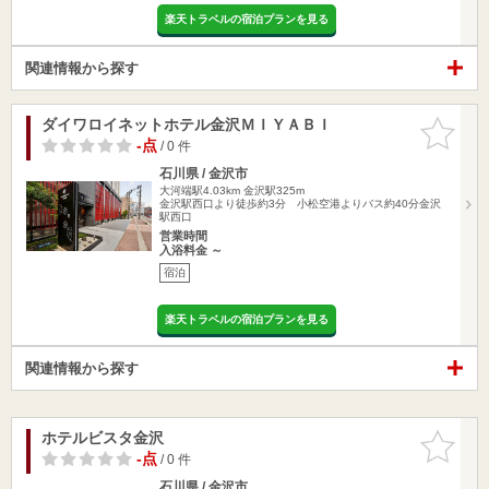
楽天トラベルの宿泊プランを見る
関連情報から探す
ダイワロイネットホテル金沢ＭＩＹＡＢＩ
お気に入
りに追加
-点
/ 0 件
石川県 / 金沢市
大河端駅4.03km
金沢駅325m
金沢駅西口より徒歩約3分 小松空港よりバス約40分金沢
駅西口
営業時間
入浴料金 ～
宿泊
楽天トラベルの宿泊プランを見る
関連情報から探す
ホテルビスタ金沢
お気に入
りに追加
-点
/ 0 件
石川県 / 金沢市