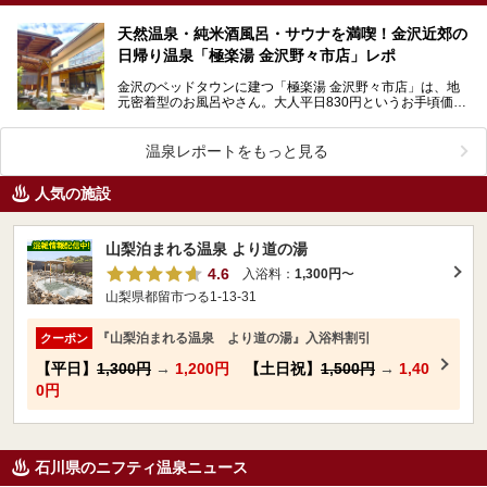
天然温泉・純米酒風呂・サウナを満喫！金沢近郊の
日帰り温泉「極楽湯 金沢野々市店」レポ
金沢のベッドタウンに建つ「極楽湯 金沢野々市店」は、地
元密着型のお風呂やさん。大人平日830円というお手頃価格
ながら、天然温泉の露天風呂、高濃度炭酸泉、純米酒風…
温泉レポートをもっと見る
人気の施設
山梨泊まれる温泉 より道の湯
4.6
入浴料：
1,300円
〜
山梨県都留市つる1-13-31
『山梨泊まれる温泉 より道の湯』入浴料割引
クーポン
【平日】
1,300円
→
1,200円
【土日祝】
1,500円
→
1,40
0円
石川県のニフティ温泉ニュース