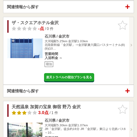
関連情報から探す
ザ・スクエアホテル金沢
お気に入
りに追加
-点
/ 0 件
石川県 / 金沢市
大河端駅5.25km
金沢駅1.03km
北陸新幹線「金沢駅」⇒金沢駅兼六園口バスターミナル(8)
(9)(10…
営業時間
入浴料金 ～
宿泊
楽天トラベルの宿泊プランを見る
関連情報から探す
天然温泉 加賀の宝泉 御宿 野乃 金沢
お気に入
りに追加
3.0点
/ 1 件
石川県 / 金沢市
大河端駅5.30km
金沢駅1.07km
JR「金沢駅」徒歩約16分 JR「金沢駅」東口より北鉄バス6
～10…