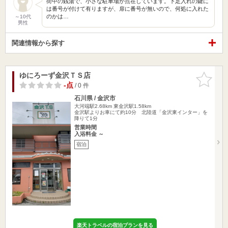
街中の銭湯で、小さな駐車場が点在しています。下足入れの鍵に
は番号が付けて有りますが、扉に番号が無いので、何処に入れた
のかは…
～10代
男性
関連情報から探す
ゆにろーず金沢ＴＳ店
お気に入
りに追加
-点
/ 0 件
石川県 / 金沢市
大河端駅2.68km
東金沢駅1.58km
金沢駅よりお車にて約10分 北陸道「金沢東インター」を
降りて1分
営業時間
入浴料金 ～
宿泊
楽天トラベルの宿泊プランを見る