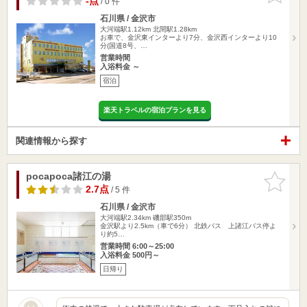
-点
/ 0 件
石川県 / 金沢市
大河端駅1.12km
北間駅1.28km
お車で、金沢東インターより7分、金沢西インターより10
分(国道8号、…
営業時間
入浴料金 ～
宿泊
楽天トラベルの宿泊プランを見る
関連情報から探す
pocapoca諸江の湯
お気に入
りに追加
2.7点
/ 5 件
石川県 / 金沢市
大河端駅2.34km
磯部駅350m
金沢駅より2.5km（車で6分） 北鉄バス 上諸江バス停よ
り約5…
営業時間 6:00～25:00
入浴料金 500円～
日帰り