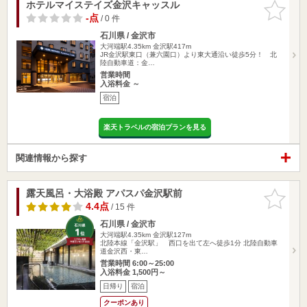
ホテルマイステイズ金沢キャッスル
お気に入
りに追加
-点
/ 0 件
石川県 / 金沢市
大河端駅4.35km
金沢駅417m
JR金沢駅東口（兼六園口）より東大通沿い徒歩5分！ 北
陸自動車道：金…
営業時間
入浴料金 ～
宿泊
楽天トラベルの宿泊プランを見る
関連情報から探す
露天風呂・大浴殿 アパスパ金沢駅前
お気に入
りに追加
4.4点
/ 15 件
石川県 / 金沢市
大河端駅4.35km
金沢駅127m
北陸本線「金沢駅」 西口を出て左へ徒歩1分 北陸自動車
道金沢西・東…
営業時間 6:00～25:00
入浴料金 1,500円～
日帰り
宿泊
クーポンあり