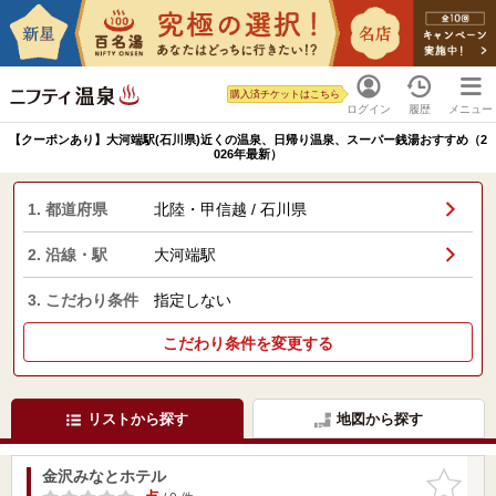
購入済チケットはこちら
ログイン
履歴
メニュー
【クーポンあり】大河端駅(石川県)近くの温泉、日帰り温泉、スーパー銭湯おすすめ（2
026年最新）
1. 都道府県
北陸・甲信越 / 石川県
2. 沿線・駅
大河端駅
3. こだわり条件
指定しない
こだわり条件を変更する
リストから探す
地図から探す
金沢みなとホテル
お気に入
りに追加