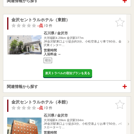
関連情報から探す
金沢セントラルホテル（東館）
お気に入
りに追加
-点
/ 0 件
石川県 / 金沢市
大河端駅4.29km
金沢駅377m
JR金沢駅東口より徒歩約3分。小松空港より車で60分。金
沢東インター…
営業時間
入浴料金 ～
宿泊
楽天トラベルの宿泊プランを見る
関連情報から探す
金沢セントラルホテル（本館）
お気に入
りに追加
-点
/ 0 件
石川県 / 金沢市
大河端駅4.29km
金沢駅334m
JR金沢駅東口より徒歩3分。小松空港よりお車で50分。バ
スローターリ…
営業時間