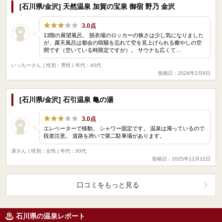
[石川県/金沢] 天然温泉 加賀の宝泉 御宿 野乃 金沢
3.0点
13階の展望風呂。 脱衣場のロッカーの狭さは少し気になりました
が、露天風呂は都会の喧騒を忘れて空を見上げられる癒やしの空
間です（空いている時限定ですが）。 サウナも広くて…
いっちーさん
| 性別：男性 | 年代：40代
投稿日：2026年2月8日
[石川県/金沢] 石引温泉 亀の湯
3.0点
エレベーターで移動。 シャワー固定です。 温泉は濁っているので
段差注意。 道路を跨いで第二駐車場があります。
床さん
| 性別：女性 | 年代：30代
投稿日：2025年12月22日
口コミをもっと見る
石川県の温泉レポート