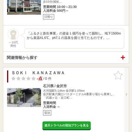
歩10分(福祉…
営業時間 10:00～21:30
入浴料金 500円～
日帰り
「ふるさと創生事業」の資金１億円を使って掘削し、地下1500m
から泉温41.6℃、ph7.1 の温泉を掘り当てたものです。…
～10代
男性
関連情報から探す
ＳＯＫＩ ＫＡＮＡＺＡＷＡ
お気に入
りに追加
-点
/ 0 件
石川県 / 金沢市
大河端駅5.14km
金沢駅1.05km
金沢駅兼六園口バスターミナル6番乗り場から乗車し、
「武蔵ヶ辻・近江町…
営業時間
入浴料金 ～
宿泊
楽天トラベルの宿泊プランを見る