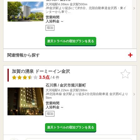
大河端駅4.06km
金沢駅500m
JR金沢駅より徒歩にて約5分、北陸自動車道金沢西・東イ
ンターから車で…
営業時間
入浴料金 ～
宿泊
楽天トラベルの宿泊プランを見る
関連情報から探す
加賀の湧泉 ドーミーイン金沢
お気に入
りに追加
3.5点
/ 4 件
石川県 / 金沢市堀川新町
大河端駅4.22km
金沢駅288m
JR北陸本線 金沢駅より徒歩2分北陸自動車道 金沢西ICより
5km
営業時間
入浴料金 ～
宿泊
楽天トラベルの宿泊プランを見る