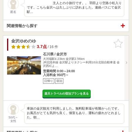
主人との小旅行です。。 羽田より空路小松入り
です。こちら金沢へは久しぶりに訪れました。連絡バスにて金沢
駅…
匿名
関連情報から探す
金沢ゆめのゆ
お気に入
りに追加
3.7点
/ 16 件
石川県 / 金沢市
大河端駅4.23km
金沢駅2.56km
JR北陸本線 金沢駅よりタクシー利用10分北陸自動車道 金
沢西ICよ…
営業時間 0:00～24:00
入浴料金 950円～
日帰り
宿泊
楽天トラベルの宿泊プランを見る
車旅の金沢観光で利用しました。無料駐車場が有難かったです。
お風呂がとても気持ち良く、個室もあり、運転の疲れがとれまし
た。朝…
50代～
女性