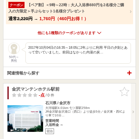
【ペア割】＜9時～22時：大人入浴券880円を2名様分ご購
クーポン
入の方限定＞手ぶらセット1名様分プレゼント
通常
2,220円
→
1,760円（460円お得！）
他にも1種類のクーポンがあります
2017年10月04日の16:35～18:05に2年ぶりに利用 平日の夕刻とあ
って空いていました。前回はなかった内湯の炭…
50代～
男性
関連情報から探す
金沢マンテンホテル駅前
お気に入
りに追加
-点
/ 0 件
石川県 / 金沢市
大河端駅4.01km
七ツ屋駅258m
JR金沢駅金沢港口（西口）より徒歩5分／金沢東・西ICよ
り車で10分…
営業時間
入浴料金 ～
宿泊