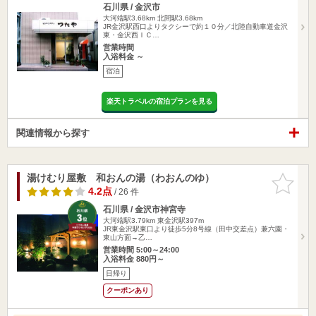
石川県 / 金沢市
大河端駅3.68km
北間駅3.68km
JR金沢駅西口よりタクシーで約１０分／北陸自動車道金沢
東・金沢西ＩＣ…
営業時間
入浴料金 ～
宿泊
楽天トラベルの宿泊プランを見る
関連情報から探す
湯けむり屋敷 和おんの湯（わおんのゆ）
お気に入
りに追加
4.2点
/ 26 件
石川県 / 金沢市神宮寺
大河端駅3.79km
東金沢駅397m
JR東金沢駅東口より徒歩5分8号線（田中交差点）兼六園・
東山方面→乙…
営業時間 5:00～24:00
入浴料金 880円～
日帰り
クーポンあり