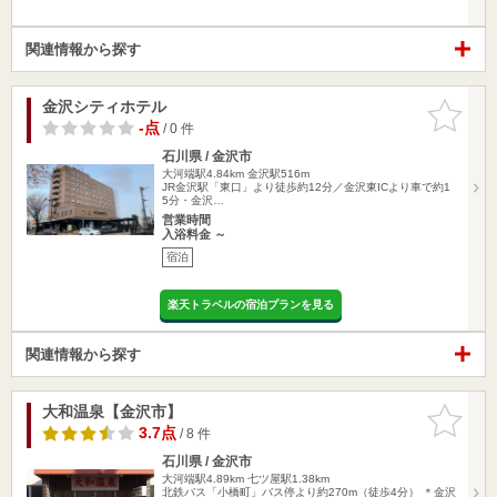
関連情報から探す
金沢シティホテル
お気に入
りに追加
-点
/ 0 件
石川県 / 金沢市
大河端駅4.84km
金沢駅516m
JR金沢駅「東口」より徒歩約12分／金沢東ICより車で約1
5分・金沢…
営業時間
入浴料金 ～
宿泊
楽天トラベルの宿泊プランを見る
関連情報から探す
大和温泉【金沢市】
お気に入
りに追加
3.7点
/ 8 件
石川県 / 金沢市
大河端駅4.89km
七ツ屋駅1.38km
北鉄バス「小橋町」バス停より約270m（徒歩4分） ＊金沢