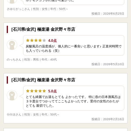
さゆりがっこさん
| 性別：女性 | 年代：50代～
投稿日：2026年6月25日
[石川県/金沢] 極楽湯 金沢野々市店
4.0点
炭酸風呂の温度感が、個人的に一番良いと思います♪ 正直何時間で
も入っていられる（笑）
のっちさん
| 性別：男性 | 年代：40代
投稿日：2026年5月10日
[石川県/金沢] 極楽湯 金沢野々市店
5.0点
とても綺麗でお湯もとても よかったです。 特に壺の日本酒風呂は
３９度台でつかっててここちよかったです。受付の女性のかたが
とても 親切でした。
아야코さん
| 性別：女性 | 年代：50代～
投稿日：2026年2月16日