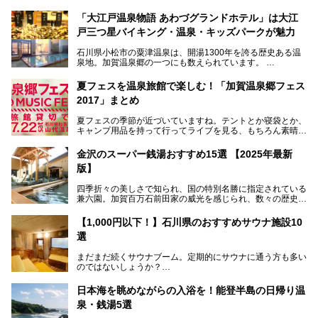
「大江戸温泉物語 あわづグランドホテル」は大江
戸三つ星バイキング・温泉・キッズパークが魅力
石川県小松市の粟津温泉は、開湯1300年を誇る歴史ある温
泉地。加賀温泉郷の一つにも数えられています。
その粟津温泉に建つ「大江戸温泉物語 あわづグランドホテ
夏フェスを温泉旅館で楽しむ！「加賀温泉郷フェス
ル」（以下、あわづグランドホテル）は客室数97室のホテ
2017」まとめ
ルで、昨年2024年12月に露天風呂を新設。充実したキッズ
パークはファミリー層に大人気を博しています。さらに今年
夏フェスの季節が近づいていますね。テントとか寝袋とか、
2025年7月からは「大江戸三つ星バイキング」がスタート！
キャンプ用品を持って行ってライブを見る、もちろん素晴ら
しい１日になることでしょう。
この話題のホテルを取材してきたのでさっそく紹介します。
金沢のスーパー銭湯おすすめ15選 【2025年最新
いやでもね、暑いし汗や砂埃でドロドロになるしうるさくて
───
版】
夜は寝られないし、若い時はそういうのが良かったんですけ
提供元：大江戸温泉物語ホテルズ＆リゾーツ株式会社【P
どね。かつての千代の富士なみに体力の限界を感じてる昨
R】
四季折々の美しさで知られ、国の特別名勝に指定されている
今、もうちょっと気楽なフェスはないかな、と探してたらあ
この記事は大江戸温泉物語 あわづグランドホテルのPR記事
兼六園。加賀百万石前田家の威光を感じられ、数々の歴史的
りましたよ！
です。
な建造物がある金沢城公園など、名所旧跡が多い金沢エリ
ア。国内でも特に人気の観光地の1つです。北陸新幹線で東
「加賀温泉郷フェス 2017」が石川県・山代温泉の瑠璃光を
【1,000円以下！】石川県のおすすめサウナ施設10
京から約2時間30分と、首都圏からアクセスしやすい立地も
全館貸し切って開催！
選
魅力ですね。
金沢市郊外には湯涌温泉や深谷温泉などの良質な温泉があ
まさかの温泉旅館でフェス！ライブの後は温泉に入って泊ま
まだまだ続くサウナブーム。定期的にサウナに通う方も多い
り、観光に加えて温泉もぜひ楽しみたいところ。金沢エリア
れちゃう！なんということでしょう！！
のではないしょうか？
でおすすめのスーパー銭湯をご紹介します。
加賀温泉郷フェス2017についてまとめます！
今回はそんなサウナによく行く人もこれから楽しむ人も格安
日本海を眺めながらの入浴を！能登半島の日帰り温
で楽しめるサウナを紹介します。
泉・銭湯5選
街中でアクセス抜群のところや、温泉とともに楽しめる施設