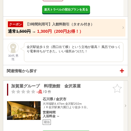
楽天トラベルの宿泊プランを見る
【3時間利用可】入館料割引（タオル付き）
クーポン
通常
1,500円
→
1,300円（200円お得！）
金沢駅徒歩１分（西口出て横）という立地が最高！ 風呂でゆっく
り電車待ちができた。いい場所みつけた！
30代 男
性
関連情報から探す
加賀屋グループ 料理旅館 金沢茶屋
お気に入
りに追加
-点
/ 0 件
石川県 / 金沢市
大河端駅4.47km
金沢駅202m
ＪＲ金沢駅兼六園口より徒歩３分。
営業時間
入浴料金 ～
宿泊