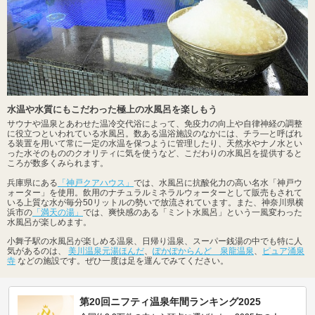
水温や水質にもこだわった極上の水風呂を楽しもう
サウナや温泉とあわせた温冷交代浴によって、免疫力の向上や自律神経の調整
に役立つといわれている水風呂。数ある温浴施設のなかには、チラ―と呼ばれ
る装置を用いて常に一定の水温を保つように管理したり、天然水やナノ水とい
った水そのもののクオリティに気を使うなど、こだわりの水風呂を提供すると
ころが数多くみられます。
兵庫県にある
「神戸クアハウス」
では、水風呂に抗酸化力の高い名水「神戸ウ
ォーター」を使用。飲用のナチュラルミネラルウォーターとして販売もされて
いる上質な水が毎分50リットルの勢いで放流されています。また、神奈川県横
浜市の
「満天の湯」
では、爽快感のある「ミント水風呂」という一風変わった
水風呂が楽しめます。
小舞子駅の水風呂が楽しめる温泉、日帰り温泉、スーパー銭湯の中でも特に人
気があるのは、
美川温泉元湯ほんだ
、
ぽかぽからんど 泉龍温泉
、
ピュア涌泉
寺
などの施設です。ぜひ一度は足を運んでみてください。
第20回ニフティ温泉年間ランキング2025