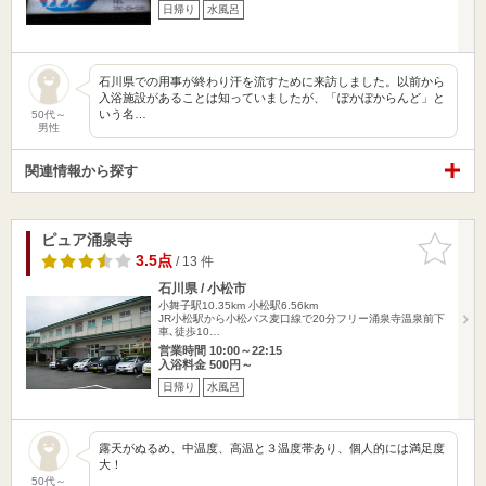
日帰り
水風呂
石川県での用事が終わり汗を流すために来訪しました。以前から
入浴施設があることは知っていましたが、「ぽかぽからんど」と
いう名…
50代～
男性
関連情報から探す
ピュア涌泉寺
お気に入
りに追加
3.5点
/ 13 件
石川県 / 小松市
小舞子駅10.35km
小松駅6.56km
JR小松駅から小松バス麦口線で20分フリー涌泉寺温泉前下
車､徒歩10…
営業時間 10:00～22:15
入浴料金 500円～
日帰り
水風呂
露天がぬるめ、中温度、高温と３温度帯あり、個人的には満足度
大！
50代～