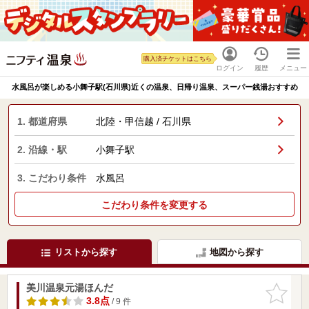
購入済チケットはこちら
ログイン
履歴
メニュー
水風呂が楽しめる小舞子駅(石川県)近くの温泉、日帰り温泉、スーパー銭湯おすすめ
1. 都道府県
北陸・甲信越 / 石川県
2. 沿線・駅
小舞子駅
3. こだわり条件
水風呂
こだわり条件を変更する
リストから探す
地図から探す
美川温泉元湯ほんだ
お気に入
りに追加
3.8点
/ 9 件