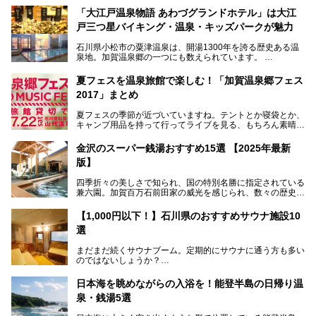
「大江戸温泉物語 あわづグランドホテル」は大江
戸三つ星バイキング・温泉・キッズパークが魅力
石川県小松市の粟津温泉は、開湯1300年を誇る歴史ある温
泉地。加賀温泉郷の一つにも数えられています。
その粟津温泉に建つ「大江戸温泉物語 あわづグランドホテ
夏フェスを温泉旅館で楽しむ！「加賀温泉郷フェス
ル」（以下、あわづグランドホテル）は客室数97室のホテ
2017」まとめ
ルで、昨年2024年12月に露天風呂を新設。充実したキッズ
パークはファミリー層に大人気を博しています。さらに今年
夏フェスの季節が近づいていますね。テントとか寝袋とか、
2025年7月からは「大江戸三つ星バイキング」がスタート！
キャンプ用品を持って行ってライブを見る、もちろん素晴ら
しい１日になることでしょう。
この話題のホテルを取材してきたのでさっそく紹介します。
金沢のスーパー銭湯おすすめ15選 【2025年最新
いやでもね、暑いし汗や砂埃でドロドロになるしうるさくて
───
版】
夜は寝られないし、若い時はそういうのが良かったんですけ
提供元：大江戸温泉物語ホテルズ＆リゾーツ株式会社【P
どね。かつての千代の富士なみに体力の限界を感じてる昨
R】
四季折々の美しさで知られ、国の特別名勝に指定されている
今、もうちょっと気楽なフェスはないかな、と探してたらあ
この記事は大江戸温泉物語 あわづグランドホテルのPR記事
兼六園。加賀百万石前田家の威光を感じられ、数々の歴史的
りましたよ！
です。
な建造物がある金沢城公園など、名所旧跡が多い金沢エリ
ア。国内でも特に人気の観光地の1つです。北陸新幹線で東
「加賀温泉郷フェス 2017」が石川県・山代温泉の瑠璃光を
【1,000円以下！】石川県のおすすめサウナ施設10
京から約2時間30分と、首都圏からアクセスしやすい立地も
全館貸し切って開催！
選
魅力ですね。
金沢市郊外には湯涌温泉や深谷温泉などの良質な温泉があ
まさかの温泉旅館でフェス！ライブの後は温泉に入って泊ま
まだまだ続くサウナブーム。定期的にサウナに通う方も多い
り、観光に加えて温泉もぜひ楽しみたいところ。金沢エリア
れちゃう！なんということでしょう！！
のではないしょうか？
でおすすめのスーパー銭湯をご紹介します。
加賀温泉郷フェス2017についてまとめます！
今回はそんなサウナによく行く人もこれから楽しむ人も格安
日本海を眺めながらの入浴を！能登半島の日帰り温
で楽しめるサウナを紹介します。
泉・銭湯5選
街中でアクセス抜群のところや、温泉とともに楽しめる施設