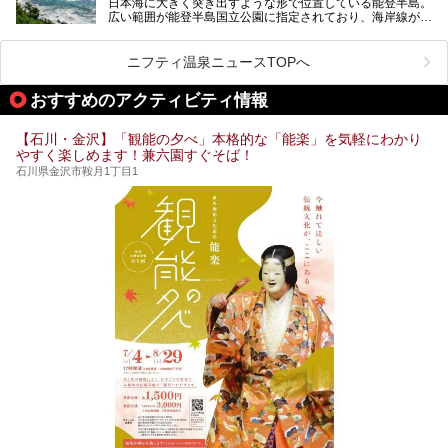
日本海に大きく突き出すような形で位置している能登半島。
など、種類豊富ですよ。
広い範囲が能登半島国立公園に指定されており、海岸線が作
り出す美しい景観が楽しめる景勝地です。
今回の記事では石川県にある1,000円以下のおすすめサウナ
車で行くのがオススメですが、ドライブの際にぜひ一緒に楽
施設を紹介します。
しんでいただきたいのが温泉です。絶景を眺めながらつかる
ニフティ温泉ニュースTOPへ
温泉は最高ですよ！ 今回はそんな能登の温泉を5つご紹介
します。
おすすめのアクティビティ情報
【石川・金沢】「観能の夕べ」本格的な「能楽」を気軽にわかり
やすく楽しめます！兼六園すぐそば！
石川県金沢市鞍月1丁目1