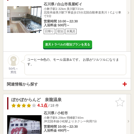
石川県 / 白山市長屋町イ
小舞子駅2.32km
美川駅721m
北陸本線美川駅下車徒歩15分北陸自動車道美川ＩCより車
で3分
営業時間 10:00～22:30
入浴料金 500円～
日帰り
宿泊
水風呂
楽天トラベルの宿泊プランを見る
コーヒー☕️色の、モール温泉♨️です。 お肌がツルツルになりま
す。
50代～
男性
関連情報から探す
ぽかぽからんど 泉龍温泉
お気に入
りに追加
4.1点
/ 18 件
石川県 / 小松市
小舞子駅6.29km
明峰駅740m
JR北陸本線小松駅よりタクシー利用7分
営業時間 10:00～22:30
入浴料金 490円～