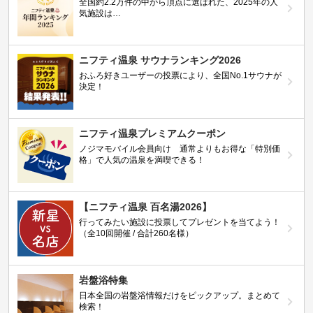
全国約2.2万件の中から頂点に選ばれた、2025年の人
気施設は…
ニフティ温泉 サウナランキング2026
おふろ好きユーザーの投票により、全国No.1サウナが
決定！
ニフティ温泉プレミアムクーポン
ノジマモバイル会員向け 通常よりもお得な「特別価
格」で人気の温泉を満喫できる！
【ニフティ温泉 百名湯2026】
行ってみたい施設に投票してプレゼントを当てよう！
（全10回開催 / 合計260名様）
岩盤浴特集
日本全国の岩盤浴情報だけをピックアップ。まとめて
検索！