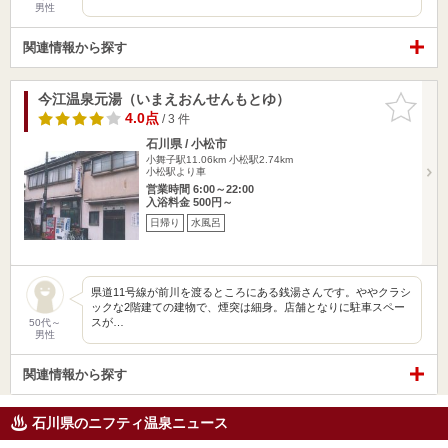
男性
関連情報から探す
今江温泉元湯（いまえおんせんもとゆ）
お気に入
りに追加
4.0点
/ 3 件
石川県 / 小松市
小舞子駅11.06km
小松駅2.74km
小松駅より車
営業時間 6:00～22:00
入浴料金 500円～
日帰り
水風呂
県道11号線が前川を渡るところにある銭湯さんです。ややクラシ
ックな2階建ての建物で、煙突は細身。店舗となりに駐車スペー
スが…
50代～
男性
関連情報から探す
石川県のニフティ温泉ニュース