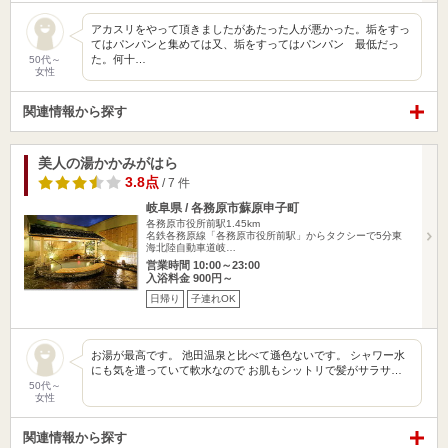
アカスリをやって頂きましたがあたった人が悪かった。垢をすっ
てはパンパンと集めては又、垢をすってはパンパン 最低だっ
た。何十…
50代～
女性
関連情報から探す
美人の湯かかみがはら
3.8点
/ 7 件
岐阜県 / 各務原市蘇原申子町
各務原市役所前駅1.45km
名鉄各務原線「各務原市役所前駅」からタクシーで5分東
海北陸自動車道岐…
営業時間 10:00～23:00
入浴料金 900円～
日帰り
子連れOK
お湯が最高です。 池田温泉と比べて遜色ないです。 シャワー水
にも気を遣っていて軟水なので お肌もシットリで髪がサラサ…
50代～
女性
関連情報から探す