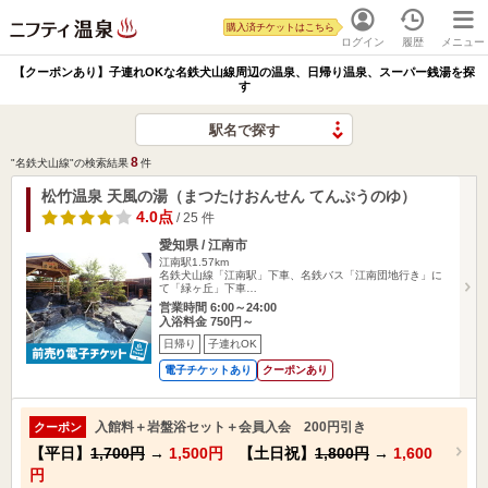
購入済チケットはこちら
ログイン
履歴
メニュー
【クーポンあり】子連れOKな名鉄犬山線周辺の温泉、日帰り温泉、スーパー銭湯を探
す
駅名で探す
8
"名鉄犬山線"の検索結果
件
松竹温泉 天風の湯（まつたけおんせん てんぷうのゆ）
4.0点
/ 25 件
愛知県 / 江南市
江南駅1.57km
名鉄犬山線「江南駅」下車、名鉄バス「江南団地行き」に
て「緑ヶ丘」下車…
営業時間 6:00～24:00
入浴料金 750円～
日帰り
子連れOK
電子チケットあり
クーポンあり
入館料＋岩盤浴セット＋会員入会 200円引き
クーポン
【平日】
1,700円
→
1,500円
【土日祝】
1,800円
→
1,600
円