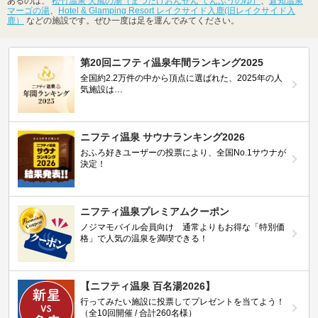
あるのは、
松竹温泉 天風の湯（まつたけおんせん てんぷうのゆ）
、
倉知温泉
マーゴの湯
、
Hotel & Glamping Resort レイクサイド入鹿(旧レイクサイド入
鹿）
などの施設です。ぜひ一度は足を運んでみてください。
第20回ニフティ温泉年間ランキング2025
全国約2.2万件の中から頂点に選ばれた、2025年の人
気施設は…
ニフティ温泉 サウナランキング2026
おふろ好きユーザーの投票により、全国No.1サウナが
決定！
ニフティ温泉プレミアムクーポン
ノジマモバイル会員向け 通常よりもお得な「特別価
格」で人気の温泉を満喫できる！
【ニフティ温泉 百名湯2026】
行ってみたい施設に投票してプレゼントを当てよう！
（全10回開催 / 合計260名様）