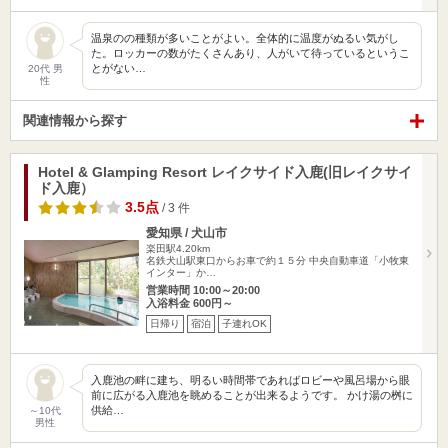
温泉のの種類が多いことがよい。全体的に温度がぬるい気がし
た。ロッカーの数がたくさんあり、人がいて待っているというこ
とがない…
20代 男
性
関連情報から探す
Hotel & Glamping Resort レイクサイド入鹿(旧レイクサイ
ド入鹿）
3.5点
/ 3 件
愛知県 / 犬山市
楽田駅4.20km
名鉄犬山駅東口からお車で約１５分 中央自動車道「小牧東
インター」か…
営業時間 10:00～20:00
入浴料金 600円～
日帰り
宿泊
子連れOK
入鹿池の畔に建ち、明るい時間帯であればロビーや風呂場から眼
前に広がる入鹿池を眺めることが出来るようです。 かけ湯の桝に
供給…
～10代
男性