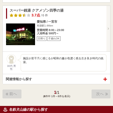
スーパー銭湯 クアメゾン四季の湯
3.7点
/ 6 件
愛知県 / 一宮市
布袋駅1.66km
営業時間 8:00～23:00
入浴料金 500円～
日帰り
子連れOK
施設が若干汚く感じるが昭和の趣が色濃く残る古き良き時代の銭
湯。
30代 男
性
関連情報から探す
1
/
1
前へ
次へ
(
8
件中 1件～8件を表示)
名鉄犬山線の駅から探す