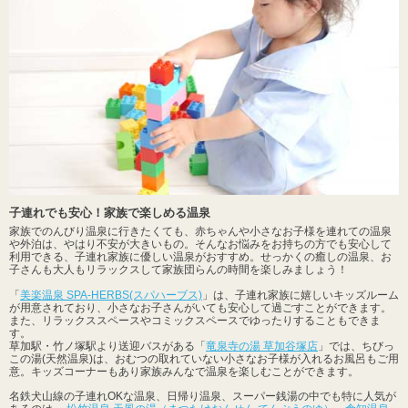
子連れでも安心！家族で楽しめる温泉
家族でのんびり温泉に行きたくても、赤ちゃんや小さなお子様を連れての温泉
や外泊は、やはり不安が大きいもの。そんなお悩みをお持ちの方でも安心して
利用できる、子連れ家族に優しい温泉がおすすめ。せっかくの癒しの温泉、お
子さんも大人もリラックスして家族団らんの時間を楽しみましょう！
「
美楽温泉 SPA-HERBS(スパハーブス)
」は、子連れ家族に嬉しいキッズルーム
が用意されており、小さなお子さんがいても安心して過ごすことができます。
また、リラックススペースやコミックスペースでゆったりすることもできま
す。
草加駅・竹ノ塚駅より送迎バスがある「
竜泉寺の湯 草加谷塚店
」では、ちびっ
この湯(天然温泉)は、おむつの取れていない小さなお子様が入れるお風呂もご用
意。キッズコーナーもあり家族みんなで温泉を楽しむことができます。
名鉄犬山線の子連れOKな温泉、日帰り温泉、スーパー銭湯の中でも特に人気が