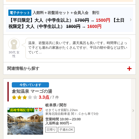
入館料＋岩盤浴セット＋会員入会 割引
電子チケット
【平日限定】大人（中学生以上）
1700円
→
1500円
【土日
祝限定】大人（中学生以上）
1800円
→
1600円
温泉、岩盤浴共に良いです。露天風呂も良いです。時間帯によっ
て子ども連れの家族がたくさんですが、平日の朝や昼などは空い
ていて…
30代 女
性
関連情報から探す
今空いています
倉知温泉 マーゴの湯
3.3点
/ 7 件
岐阜県 / 関市
せきてらす前駅1.22km
東海北陸自動車道 関Ｉ.Ｃから車で3分
営業時間 10:00～23:00
入浴料金 800円～
日帰り
子連れOK