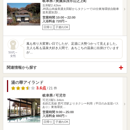
岐阜県 / 美濃加茂市山之上町
古井駅2.42km
JR高山本線美濃太田駅からタクシーで10分東海環状自動車
道美濃加茂I…
営業時間 10:00～22:00
入浴料金 720円～
日帰り
子連れOK
風も有り大変寒い日でしたが、足湯に大勢つかって見えました。
主人も私も温泉大好き人間で、あちこちの温泉に出掛けています
が…
50代～
女性
関連情報から探す
湯の華アイランド
3.6点
/ 21 件
岐阜県 / 可児市
可児川駅1.34km
名鉄広見線 西可児駅よりタクシー利用（平日のみ送迎バス
あり）東海環状…
営業時間 9:00～25:00
入浴料金 880円～
日帰り
子連れOK