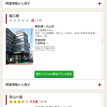
関連情報から探す
臨江館
-点
/ 1 件
愛知県 / 犬山市
犬山遊園駅314m
名鉄「犬山遊園駅」西口より250m、徒歩3分東名高速道～
小牧IC～国…
営業時間
入浴料金 ～
宿泊
子連れOK
楽天トラベルの宿泊プランを見る
関連情報から探す
里山の湯
3.5点
/ 30 件