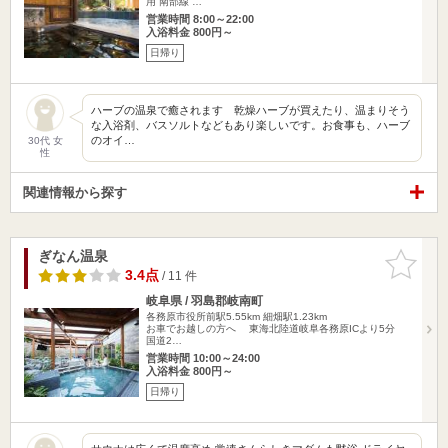
用 南部線 …
営業時間 8:00～22:00
入浴料金 800円～
日帰り
ハーブの温泉で癒されます 乾燥ハーブが買えたり、温まりそう
な入浴剤、バスソルトなどもあり楽しいです。お食事も、ハーブ
のオイ…
30代 女
性
関連情報から探す
ぎなん温泉
お気に入
りに追加
3.4点
/ 11 件
岐阜県 / 羽島郡岐南町
各務原市役所前駅5.55km
細畑駅1.23km
お車でお越しの方へ 東海北陸道岐阜各務原ICより5分
国道2…
営業時間 10:00～24:00
入浴料金 800円～
日帰り