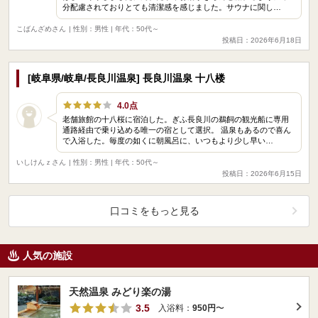
分配慮されておりとても清潔感を感じました。サウナに関し…
こばんざめさん
| 性別：男性 | 年代：50代～
投稿日：2026年6月18日
[岐阜県/岐阜/長良川温泉] 長良川温泉 十八楼
4.0点
老舗旅館の十八桜に宿泊した。ぎふ長良川の鵜飼の観光船に専用
通路経由で乗り込める唯一の宿として選択。 温泉もあるので喜ん
で入浴した。毎度の如くに朝風呂に、いつもより少し早い…
いしけんｚさん
| 性別：男性 | 年代：50代～
投稿日：2026年6月15日
口コミをもっと見る
人気の施設
天然温泉 みどり楽の湯
3.5
入浴料：
950円
〜