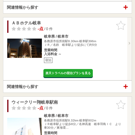
関連情報から探す
ＡＢホテル岐阜
お気に入
りに追加
-点
/ 0 件
岐阜県 / 岐阜市
各務原市役所前駅8.30km
岐阜駅396m
ＪＲ／名鉄 岐阜駅より徒歩にて約5分
営業時間
入浴料金 ～
宿泊
楽天トラベルの宿泊プランを見る
関連情報から探す
ウィークリー翔岐阜駅南
お気に入
りに追加
-点
/ 0 件
岐阜県 / 岐阜市
各務原市役所前駅8.32km
岐阜駅602m
ＪＲ岐阜駅より徒歩8分／名神高速 岐阜羽島ＩＣ より
車30分／東海環…
営業時間