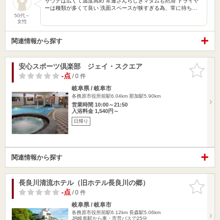
サウナは広くて温度高め 常連さんらしきマダムも黙浴 ドライヤ
ーは種類が多くて良い 洗面スペースが狭すぎる為、常に待ち…
50代～
女性
関連情報から探す
安心スポーツ倶楽部 ジェイ・スクエア
お気に入
りに追加
-点
/ 0 件
岐阜県 / 岐阜市
各務原市役所前駅6.04km
那加駅5.90km
営業時間 10:00～21:50
入浴料金 1,540円～
日帰り
関連情報から探す
長良川清流ホテル（旧ホテル長良川の郷）
お気に入
りに追加
-点
/ 0 件
岐阜県 / 岐阜市
各務原市役所前駅6.12km
長森駅5.06km
JR岐阜駅から車・市営バスで25分