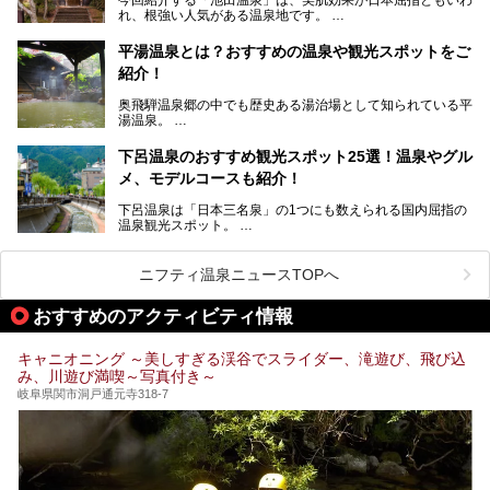
風呂を5ヶ所ご紹介したいと思います。いずれも素晴らしい
れ、根強い人気がある温泉地です。
温泉ですよ！
岐阜県にあり、名古屋からは日帰りで、東京や大阪からなら
温泉旅として利用することができます。
平湯温泉とは？おすすめの温泉や観光スポットをご
紹介！
池田温泉には道の駅があるなど、温泉、観光、買い物と、さ
まざまな楽しみ方が可能です。
奥飛騨温泉郷の中でも歴史ある湯治場として知られている平
そんな池田温泉の魅力を詳しく紹介していきます！
湯温泉。
岐阜県と長野県を結ぶ安房トンネルの開通以来、東京方面か
らの利用客も増え、ますます賑わいを見せています。そこで
下呂温泉のおすすめ観光スポット25選！温泉やグル
今回は、平湯温泉の観光スポットとおすすめの温泉施設を紹
メ、モデルコースも紹介！
介します。気になる温泉をぜひチェックしてみてください。
下呂温泉は「日本三名泉」の1つにも数えられる国内屈指の
温泉観光スポット。
訪れる際には美肌で知られるお湯とあわせて、当地ならでは
のグルメを楽しんだり、周辺にある名所にも足を伸ばしたり
したいもの。
ニフティ温泉ニュースTOPへ
本記事では、下呂温泉エリアにあるおすすめの観光スポット
おすすめのアクティビティ情報
をご紹介するとともに散策する際のモデルコースもご提案。
下呂温泉観光をたっぷりとガイドします！
キャニオニング ～美しすぎる渓谷でスライダー、滝遊び、飛び込
み、川遊び満喫～写真付き～
岐阜県関市洞戸通元寺318-7