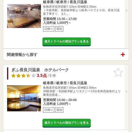
岐阜県 / 岐阜市 / 長良川温泉
各務原市役所前駅7.33km
田神駅3.56km
ＪＲ岐阜駅、名鉄岐阜駅より岐阜バスで２０分、長良川温
泉下車すぐ。また…
営業時間 13:30～17:00
入浴料金 1,000円～
日帰り
宿泊
楽天トラベルの宿泊プランを見る
関連情報から探す
ぎふ長良川温泉 ホテルパーク
お気に入
りに追加
3.5点
/ 5 件
岐阜県 / 岐阜市 / 長良川温泉
各務原市役所前駅7.65km
田神駅2.99km
JR岐阜駅・名鉄岐阜駅よりタクシー15分名神高速各ICより
東海北陸道…
営業時間 13:00～20:00
入浴料金 1,000円～
日帰り
宿泊
楽天トラベルの宿泊プランを見る