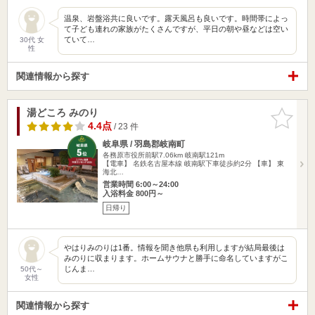
温泉、岩盤浴共に良いです。露天風呂も良いです。時間帯によっ
て子ども連れの家族がたくさんですが、平日の朝や昼などは空い
ていて…
30代 女
性
関連情報から探す
湯どころ みのり
お気に入
りに追加
4.4点
/ 23 件
岐阜県 / 羽島郡岐南町
各務原市役所前駅7.06km
岐南駅121m
【電車】 名鉄名古屋本線 岐南駅下車徒歩約2分 【車】 東
海北…
営業時間 6:00～24:00
入浴料金 800円～
日帰り
やはりみのりは1番。情報を聞き他県も利用しますが結局最後は
みのりに収まります。ホームサウナと勝手に命名していますがこ
じんま…
50代～
女性
関連情報から探す