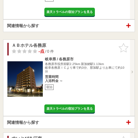
楽天トラベルの宿泊プランを見る
関連情報から探す
ＡＢホテル各務原
お気に入
りに追加
-点
/ 0 件
岐阜県 / 各務原市
各務原市役所前駅2.25km
新加納駅1.13km
岐阜各務原ＩＣより車で約3分、那加駅よりお車にて約10
分
営業時間
入浴料金 ～
宿泊
楽天トラベルの宿泊プランを見る
関連情報から探す