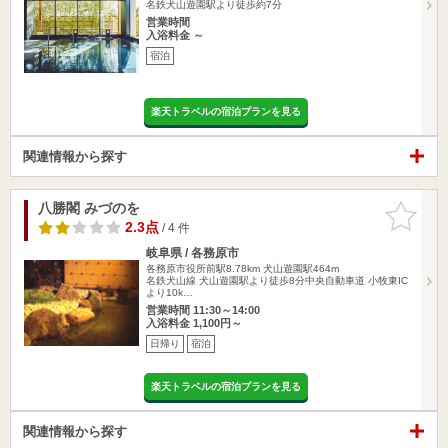
名鉄犬山遊園駅より徒歩約7分
営業時間
入浴料金 ～
宿泊
楽天トラベルの宿泊プランを見る
関連情報から探す
八勝閣 みづのを
お気に入
りに追加
2.3点
/ 4 件
岐阜県 / 各務原市
各務原市役所前駅8.78km
犬山遊園駅464m
名鉄犬山線 犬山遊園駅より徒歩8分中央自動車道 小牧東IC
より10k…
営業時間 11:30～14:00
入浴料金 1,100円～
日帰り
宿泊
楽天トラベルの宿泊プランを見る
関連情報から探す