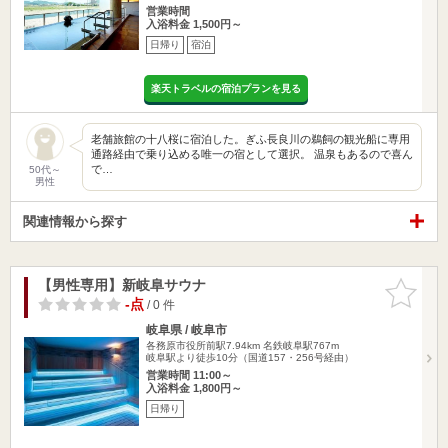
営業時間
入浴料金 1,500円～
日帰り
宿泊
楽天トラベルの宿泊プランを見る
老舗旅館の十八桜に宿泊した。ぎふ長良川の鵜飼の観光船に専用
通路経由で乗り込める唯一の宿として選択。 温泉もあるので喜ん
で…
50代～
男性
関連情報から探す
【男性専用】新岐阜サウナ
お気に入
りに追加
-点
/ 0 件
岐阜県 / 岐阜市
各務原市役所前駅7.94km
名鉄岐阜駅767m
岐阜駅より徒歩10分（国道157・256号経由）
営業時間 11:00～
入浴料金 1,800円～
日帰り