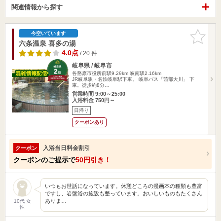
関連情報から探す
お気に入
今空いています
りに追加
六条温泉 喜多の湯
4.0点
/ 20 件
岐阜県 / 岐阜市
各務原市役所前駅9.29km
岐南駅2.16km
JR岐阜駅・名鉄岐阜駅下車。 岐阜バス「茜部大川」 下
車。徒歩約8分…
営業時間 9:00～25:00
入浴料金 750円～
日帰り
クーポンあり
入浴当日料金割引
クーポン
クーポンのご提示で
50円引き！
いつもお世話になっています。休憩どころの漫画本の種類も豊富
ですし、岩盤浴の施設も整っています。おいしいものもたくさん
ありま…
10代 女
性