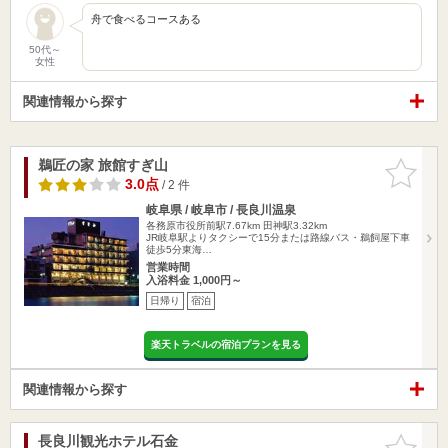
舟で食べるコースある
50代～
女性
関連情報から探す
鵜匠の家 旅館すぎ山
お気に入
りに追加
3.0点
/ 2 件
岐阜県 / 岐阜市 / 長良川温泉
各務原市役所前駅7.67km
田神駅3.32km
JR岐阜駅よりタクシーで15分または路線バス・鵜飼屋下車
徒歩5分東海…
営業時間
入浴料金 1,000円～
日帰り
宿泊
楽天トラベルの宿泊プランを見る
関連情報から探す
長良川観光ホテル石金
お気に入