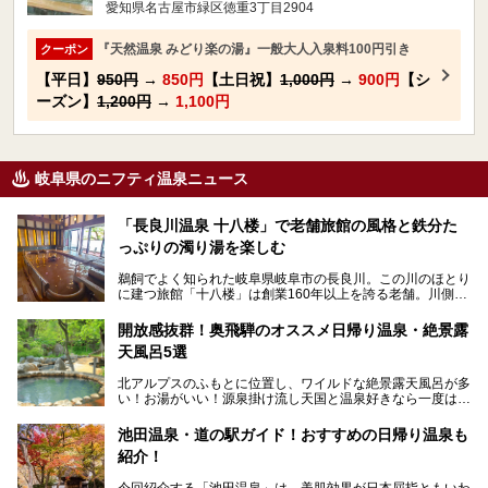
愛知県名古屋市緑区徳重3丁目2904
『天然温泉 みどり楽の湯』一般大人入泉料100円引き
クーポン
【平日】
950円
→
850円
【土日祝】
1,000円
→
900円
【シ
ーズン】
1,200円
→
1,100円
岐阜県のニフティ温泉ニュース
「長良川温泉 十八楼」で老舗旅館の風格と鉄分た
っぷりの濁り湯を楽しむ
鵜飼でよく知られた岐阜県岐阜市の長良川。この川のほとり
に建つ旅館「十八楼」は創業160年以上を誇る老舗。川側の
客室からは長良川を一望、温泉はインパクトのある赤褐色の
濁り湯で、地産地消にこだわった食事も定評があります。
開放感抜群！奥飛騨のオススメ日帰り温泉・絶景露
天風呂5選
そして大浴場は日帰り入浴もできるんですよ。泊まりでも日
帰りでも楽しめる「十八楼」を、周辺の川原町の町並みや、
北アルプスのふもとに位置し、ワイルドな絶景露天風呂が多
岐阜の手仕事に触れる旅とともに楽しんでみてはいかがでし
い！お湯がいい！源泉掛け流し天国と温泉好きなら一度は行
ょう！
きたいと思う岐阜県の奥飛騨温泉郷。
───
池田温泉・道の駅ガイド！おすすめの日帰り温泉も
「平湯温泉」「福地温泉」「新平湯温泉」「栃尾温泉」「新
提供元：岐阜県【PR】
紹介！
穂高温泉」と5つの温泉地を総称して奥飛騨温泉郷と呼びま
この記事は岐阜県のPR記事です。
すが、この中でも気軽に日帰りで楽しめる開放感抜群の露天
今回紹介する「池田温泉」は、美肌効果が日本屈指ともいわ