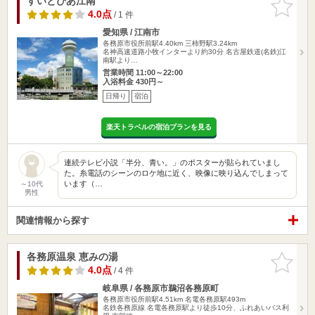
すいとぴあ江南
お気に入
りに追加
4.0点
/ 1 件
愛知県 / 江南市
各務原市役所前駅4.40km
三柿野駅3.24km
名神高速道路小牧インターより約30分 名古屋鉄道(名鉄)江
南駅より…
営業時間 11:00～22:00
入浴料金 430円～
日帰り
宿泊
楽天トラベルの宿泊プランを見る
連続テレビ小説「半分、青い。」のポスターが貼られていまし
た。糸電話のシーンのロケ地に近く、映像に映り込んでしまって
います（…
～10代
男性
関連情報から探す
各務原温泉 恵みの湯
お気に入
りに追加
4.0点
/ 4 件
岐阜県 / 各務原市鵜沼各務原町
各務原市役所前駅4.51km
名電各務原駅493m
名鉄各務原線 名電各務原駅より徒歩10分、ふれあいバス利