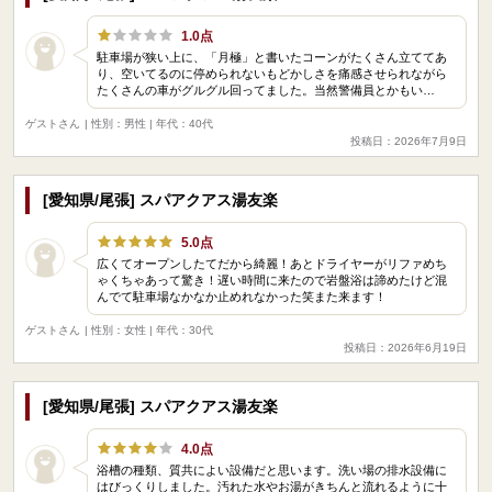
1.0点
駐車場が狭い上に、「月極」と書いたコーンがたくさん立ててあ
り、空いてるのに停められないもどかしさを痛感させられながら
たくさんの車がグルグル回ってました。当然警備員とかもい…
ゲストさん
| 性別：男性 | 年代：40代
投稿日：2026年7月9日
[愛知県/尾張] スパアクアス湯友楽
5.0点
広くてオープンしたてだから綺麗！あとドライヤーがリファめち
ゃくちゃあって驚き！遅い時間に来たので岩盤浴は諦めたけど混
んでて駐車場なかなか止めれなかった笑また来ます！
ゲストさん
| 性別：女性 | 年代：30代
投稿日：2026年6月19日
[愛知県/尾張] スパアクアス湯友楽
4.0点
浴槽の種類、質共によい設備だと思います。洗い場の排水設備に
はびっくりしました。汚れた水やお湯がきちんと流れるように十