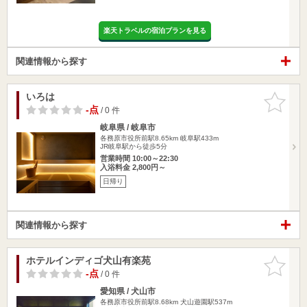
楽天トラベルの宿泊プランを見る
関連情報から探す
いろは
お気に入
りに追加
-点
/ 0 件
岐阜県 / 岐阜市
各務原市役所前駅8.65km
岐阜駅433m
JR岐阜駅から徒歩5分
営業時間 10:00～22:30
入浴料金 2,800円～
日帰り
関連情報から探す
ホテルインディゴ犬山有楽苑
お気に入
りに追加
-点
/ 0 件
愛知県 / 犬山市
各務原市役所前駅8.68km
犬山遊園駅537m