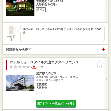
営業時間 8:00～23:00
入浴料金 500円～
日帰り
施設が若干汚く感じるが昭和の趣が色濃く残る古き良き時代の銭
湯。
30代 男
性
関連情報から探す
ホテルミュースタイル犬山エクスペリエンス
お気に入
りに追加
-点
/ 0 件
愛知県 / 犬山市
各務原市役所前駅9.16km
犬山駅82m
名鉄犬山駅から徒歩１分
営業時間
入浴料金 ～
宿泊
楽天トラベルの宿泊プランを見る