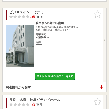
ビジネスイン ミナミ
お気に入
りに追加
-点
/ 0 件
岐阜県 / 羽島郡岐南町
各務原市役所前駅7.11km
岐南駅270m
名鉄 岐南駅より徒歩にて５分
営業時間
入浴料金 ～
宿泊
楽天トラベルの宿泊プランを見る
関連情報から探す
長良川温泉 岐阜グランドホテル
お気に入
りに追加
-点
/ 0 件