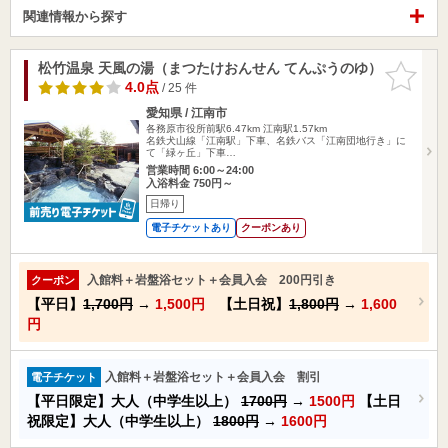
関連情報から探す
松竹温泉 天風の湯（まつたけおんせん てんぷうのゆ）
お気に入
りに追加
4.0点
/ 25 件
愛知県 / 江南市
各務原市役所前駅6.47km
江南駅1.57km
名鉄犬山線「江南駅」下車、名鉄バス「江南団地行き」に
て「緑ヶ丘」下車…
営業時間 6:00～24:00
入浴料金 750円～
日帰り
電子チケットあり
クーポンあり
入館料＋岩盤浴セット＋会員入会 200円引き
クーポン
【平日】
1,700円
→
1,500円
【土日祝】
1,800円
→
1,600
円
入館料＋岩盤浴セット＋会員入会 割引
電子チケット
【平日限定】大人（中学生以上）
1700円
→
1500円
【土日
祝限定】大人（中学生以上）
1800円
→
1600円