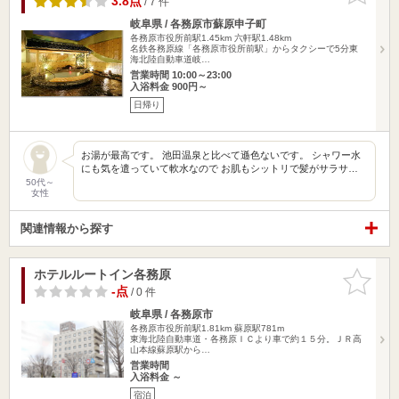
3.8点
/ 7 件
岐阜県 / 各務原市蘇原申子町
各務原市役所前駅1.45km
六軒駅1.48km
名鉄各務原線「各務原市役所前駅」からタクシーで5分東
海北陸自動車道岐…
営業時間 10:00～23:00
入浴料金 900円～
日帰り
お湯が最高です。 池田温泉と比べて遜色ないです。 シャワー水
にも気を遣っていて軟水なので お肌もシットリで髪がサラサ…
50代～
女性
関連情報から探す
ホテルルートイン各務原
お気に入
りに追加
-点
/ 0 件
岐阜県 / 各務原市
各務原市役所前駅1.81km
蘇原駅781m
東海北陸自動車道・各務原ＩＣより車で約１５分。ＪＲ高
山本線蘇原駅から…
営業時間
入浴料金 ～
宿泊