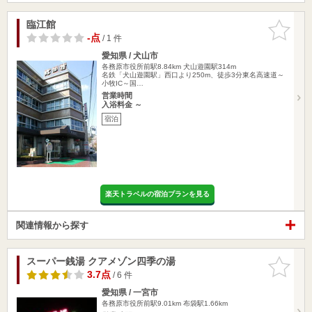
臨江館
お気に入
りに追加
-点
/ 1 件
愛知県 / 犬山市
各務原市役所前駅8.84km
犬山遊園駅314m
名鉄「犬山遊園駅」西口より250m、徒歩3分東名高速道～
小牧IC～国…
営業時間
入浴料金 ～
宿泊
楽天トラベルの宿泊プランを見る
関連情報から探す
スーパー銭湯 クアメゾン四季の湯
お気に入
りに追加
3.7点
/ 6 件
愛知県 / 一宮市
各務原市役所前駅9.01km
布袋駅1.66km