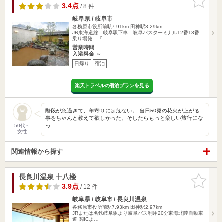
りに追加
3.4点
/ 8 件
岐阜県 / 岐阜市
各務原市役所前駅7.91km
田神駅3.29km
JR東海道線 岐阜駅下車 岐阜バスターミナル12番13番
乗り場発 『…
営業時間
入浴料金 ～
日帰り
宿泊
楽天トラベルの宿泊プランを見る
階段が急過ぎて、年寄りには危ない。 当日50発の花火が上がる
事をちゃんと教えて欲しかった。そしたらもっと楽しい旅行にな
っ…
50代～
女性
関連情報から探す
長良川温泉 十八楼
お気に入
りに追加
3.9点
/ 12 件
岐阜県 / 岐阜市 / 長良川温泉
各務原市役所前駅7.93km
田神駅2.97km
JRまたは名鉄岐阜駅より岐阜バス利用20分東海北陸自動車
道 関ICよ…