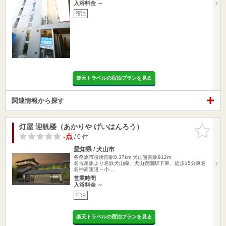
入浴料金 ～
宿泊
楽天トラベルの宿泊プランを見る
関連情報から探す
灯屋 迎帆楼（あかりや げいはんろう）
お気に入
りに追加
-点
/ 0 件
愛知県 / 犬山市
各務原市役所前駅8.37km
犬山遊園駅912m
名古屋駅より名鉄犬山線、犬山遊園駅下車、徒歩15分東名
名神高速道～小…
営業時間
入浴料金 ～
宿泊
楽天トラベルの宿泊プランを見る