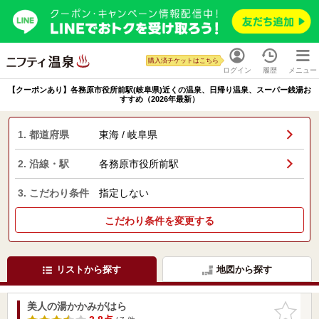
購入済チケットはこちら
ログイン
履歴
メニュー
【クーポンあり】各務原市役所前駅(岐阜県)近くの温泉、日帰り温泉、スーパー銭湯お
すすめ（2026年最新）
1. 都道府県
東海 / 岐阜県
2. 沿線・駅
各務原市役所前駅
3. こだわり条件
指定しない
こだわり条件を変更する
リストから探す
地図から探す
美人の湯かかみがはら
お気に入
りに追加