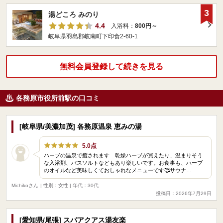
3
湯どころ みのり
4.4
入浴料：
800円～
岐阜県羽島郡岐南町下印食2‐60‐1
無料会員登録して続きを見る
各務原市役所前駅の口コミ
[岐阜県/美濃加茂] 各務原温泉 恵みの湯
5.0点
ハーブの温泉で癒されます 乾燥ハーブが買えたり、温まりそう
な入浴剤、バスソルトなどもあり楽しいです。お食事も、ハーブ
のオイルなど美味しくておしゃれなメニューです🥰サウナ…
Michikoさん
| 性別：女性 | 年代：30代
投稿日：2026年7月29日
[愛知県/尾張] スパアクアス湯友楽