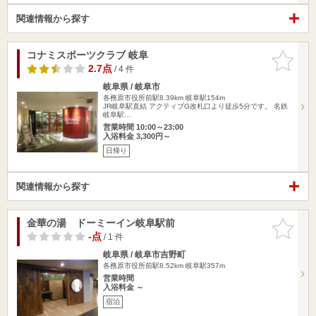
関連情報から探す
コナミスポーツクラブ 岐阜
お気に入
りに追加
2.7点
/ 4 件
岐阜県 / 岐阜市
各務原市役所前駅8.39km
岐阜駅154m
JR岐阜駅直結 アクティブG改札口より徒歩5分です。 名鉄
岐阜駅…
営業時間 10:00～23:00
入浴料金 3,300円～
日帰り
関連情報から探す
金華の湯 ドーミーイン岐阜駅前
お気に入
りに追加
-点
/ 1 件
岐阜県 / 岐阜市吉野町
各務原市役所前駅8.52km
岐阜駅357m
営業時間
入浴料金 ～
宿泊