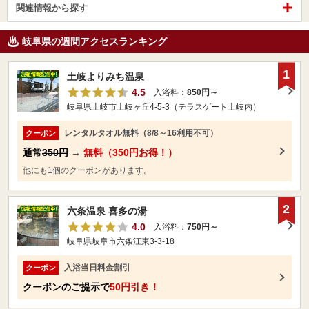
関連情報から探す
岐阜県の週間アクセスランキング
1
土岐よりみち温泉
4.5
入浴料：
850円～
岐阜県土岐市土岐ヶ丘4-5-3（テラスゲート土岐内）
レンタルタオル無料（8/8～16利用不可）
クーポン
通常
350円
→
無料（350円お得！）
他にも1個のクーポンがあります。
2
六条温泉 喜多の湯
4.0
入浴料：
750円～
岐阜県岐阜市六条江東3-3-18
入浴当日料金割引
クーポン
クーポンのご提示で
50円引き！