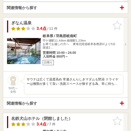
関連情報から探す
ぎなん温泉
お気に入
りに追加
3.4点
/ 11 件
岐阜県 / 羽島郡岐南町
苧ケ瀬駅11.44km
細畑駅1.23km
お車でお越しの方へ 東海北陸道岐阜各務原ICより5分
国道2…
営業時間 10:00～24:00
入浴料金 800円～
日帰り
サウナは広くて温度高め 常連さんらしきマダムも黙浴 ドライヤ
ーは種類が多くて良い 洗面スペースが狭すぎる為、常に待ち…
50代～
女性
関連情報から探す
名鉄犬山ホテル（閉館しました）
お気に入
りに追加
3.4点
/ 7 件