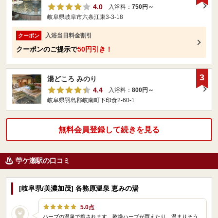
4.0
入浴料：
750円～
岐阜県岐阜市六条江東3-3-18
入浴当日料金割引
クーポン
クーポンのご提示で
50円引き！
3
湯どころ みのり
4.4
入浴料：
800円～
岐阜県羽島郡岐南町下印食2‐60‐1
無料会員登録して続きを見る
苧ケ瀬駅の口コミ
[岐阜県/美濃加茂] 各務原温泉 恵みの湯
5.0点
ハーブの温泉で癒されます 乾燥ハーブが買えたり、温まりそう