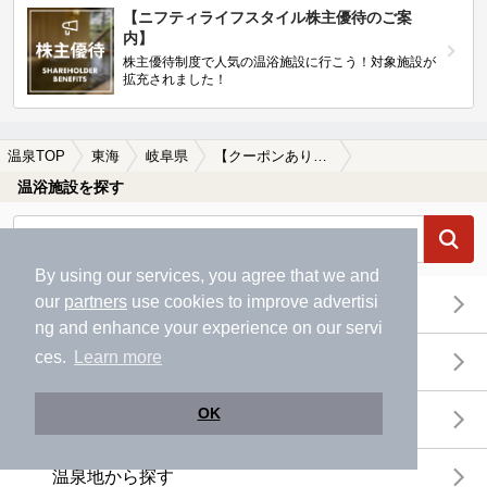
【ニフティライフスタイル株主優待のご案
内】
株主優待制度で人気の温浴施設に行こう！対象施設が
拡充されました！
温泉TOP
東海
岐阜県
【クーポンあり】苧ケ瀬駅近くの温泉、日帰り温泉、スーパー銭湯おすすめ
温浴施設を探す
By using our services, you agree that we and
our
partners
use cookies to improve advertisi
エリアから探す
ng and enhance your experience on our servi
ces.
Learn more
地図から探す
OK
特徴から探す
温泉地から探す