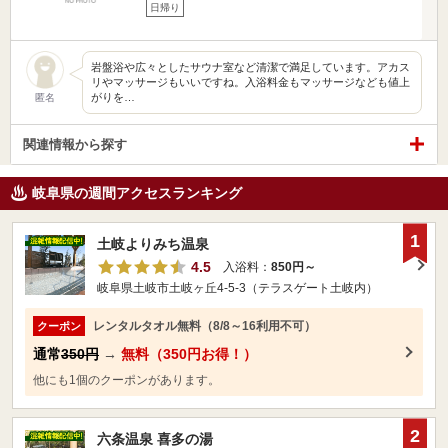
日帰り
岩盤浴や広々としたサウナ室など清潔で満足しています。アカス
リやマッサージもいいですね。入浴料金もマッサージなども値上
がりを…
匿名
関連情報から探す
岐阜県の週間アクセスランキング
1
土岐よりみち温泉
4.5
入浴料：
850円～
岐阜県土岐市土岐ヶ丘4-5-3（テラスゲート土岐内）
レンタルタオル無料（8/8～16利用不可）
クーポン
通常
350円
→
無料（350円お得！）
他にも1個のクーポンがあります。
2
六条温泉 喜多の湯