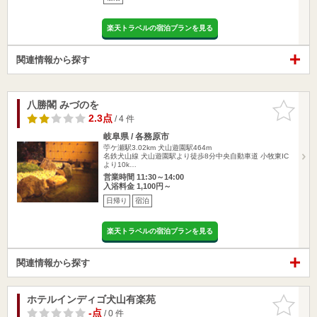
楽天トラベルの宿泊プランを見る
関連情報から探す
八勝閣 みづのを
お気に入
りに追加
2.3点
/ 4 件
岐阜県 / 各務原市
苧ケ瀬駅3.02km
犬山遊園駅464m
名鉄犬山線 犬山遊園駅より徒歩8分中央自動車道 小牧東IC
より10k…
営業時間 11:30～14:00
入浴料金 1,100円～
日帰り
宿泊
楽天トラベルの宿泊プランを見る
関連情報から探す
ホテルインディゴ犬山有楽苑
お気に入
りに追加
-点
/ 0 件