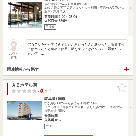
苧ケ瀬駅8.75km
可児川駅1.34km
名鉄広見線 西可児駅よりタクシー利用（平日のみ送迎バス
あり）東海環状…
営業時間 9:00～25:00
入浴料金 880円～
日帰り
アカスリをやって頂きましたがあたった人が悪かった。垢をすっ
てはパンパンと集めては又、垢をすってはパンパン 最低だっ
た。何十…
50代～
女性
関連情報から探す
ＡＢホテル関
お気に入
りに追加
-点
/ 0 件
岐阜県 / 関市
苧ケ瀬駅8.87km
せきてらす前駅108m
長良川鉄道「せきてらす前駅」より徒歩約2分。東海北陸
自動車道「関IC…
営業時間
入浴料金 ～
宿泊