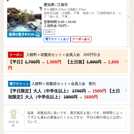
愛知県 / 江南市
苧ケ瀬駅8.27km
江南駅1.57km
名鉄犬山線「江南駅」下車、名鉄バス「江南団地行き」に
て「緑ヶ丘」下車…
営業時間 6:00～24:00
入浴料金 750円～
日帰り
電子チケットあり
クーポンあり
入館料＋岩盤浴セット＋会員入会 200円引き
クーポン
【平日】
1,700円
→
1,500円
【土日祝】
1,800円
→
1,600
円
入館料＋岩盤浴セット＋会員入会 割引
電子チケット
【平日限定】大人（中学生以上）
1700円
→
1500円
【土日
祝限定】大人（中学生以上）
1800円
→
1600円
温泉、岩盤浴共に良いです。露天風呂も良いです。時間帯によっ
て子ども連れの家族がたくさんですが、平日の朝や昼などは空い
ていて…
30代 女
性