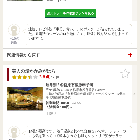
楽天トラベルの宿泊プランを見る
連続テレビ小説「半分、青い。」のポスターが貼られていまし
た。糸電話のシーンのロケ地に近く、映像に映り込んでしまって
います（…
～10代
男性
関連情報から探す
美人の湯かかみがはら
お気に入
りに追加
3.8点
/ 7 件
岐阜県 / 各務原市蘇原申子町
苧ケ瀬駅5.43km
各務原市役所前駅1.45km
名鉄各務原線「各務原市役所前駅」からタクシーで5分東
海北陸自動車道岐…
営業時間 10:00～23:00
入浴料金 900円～
日帰り
お湯が最高です。 池田温泉と比べて遜色ないです。 シャワー水
にも気を遣っていて軟水なので お肌もシットリで髪がサラサ…