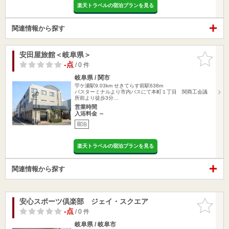
楽天トラベルの宿泊プランを見る
関連情報から探す
安田屋旅館＜岐阜県＞
お気に入
りに追加
-点
/ 0 件
岐阜県 / 関市
苧ケ瀬駅9.03km
せきてらす前駅638m
バスターミナルより市内バスにて本町１丁目 関商工会議
所前より徒歩3分…
営業時間
入浴料金 ～
宿泊
楽天トラベルの宿泊プランを見る
関連情報から探す
安心スポーツ倶楽部 ジェイ・スクエア
お気に入
りに追加
-点
/ 0 件
岐阜県 / 岐阜市