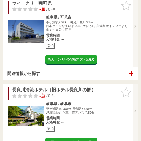
ウィークリー翔可児
お気に入
りに追加
-点
/ 0 件
岐阜県 / 可児市
苧ケ瀬駅9.98km
可児川駅1.40km
日本ライン今渡駅より車で約３分，美濃加茂インターより
車で１０分，可児…
営業時間
入浴料金 ～
宿泊
楽天トラベルの宿泊プランを見る
関連情報から探す
長良川清流ホテル（旧ホテル長良川の郷）
お気に入
りに追加
-点
/ 0 件
岐阜県 / 岐阜市
苧ケ瀬駅10.44km
長森駅5.06km
JR岐阜駅から車・市営バスで25分
営業時間
入浴料金 ～
宿泊