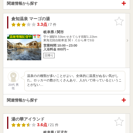
関連情報から探す
倉知温泉 マーゴの湯
お気に入
りに追加
3.3点
/ 7 件
岐阜県 / 関市
苧ケ瀬駅8.53km
せきてらす前駅1.22km
東海北陸自動車道 関Ｉ.Ｃから車で3分
営業時間 10:00～23:00
入浴料金 800円～
日帰り
温泉のの種類が多いことがよい。全体的に温度がぬるい気がし
た。ロッカーの数がたくさんあり、人がいて待っているというこ
とがない…
20代 男
性
関連情報から探す
湯の華アイランド
お気に入
りに追加
3.6点
/ 21 件
岐阜県 / 可児市