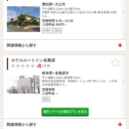
愛知県 / 犬山市
苧ケ瀬駅4.13km
犬山駅704m
●電車:名鉄犬山線犬山駅より徒歩12分 ●車:東名高速/小牧I
Cよ…
営業時間 9:30～21:00
入浴料金 600円～
日帰り
宿泊
関連情報から探す
ホテルルートイン各務原
お気に入
りに追加
-点
/ 0 件
岐阜県 / 各務原市
苧ケ瀬駅4.33km
蘇原駅781m
東海北陸自動車道・各務原ＩＣより車で約１５分。ＪＲ高
山本線蘇原駅から…
営業時間
入浴料金 ～
宿泊
楽天トラベルの宿泊プランを見る
関連情報から探す