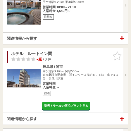
苧ケ瀬駅9.28km
那加駅5.90km
営業時間 10:00～21:50
入浴料金 1,540円～
日帰り
関連情報から探す
ホテル ルートイン関
お気に入
りに追加
-点
/ 0 件
岐阜県 / 関市
苧ケ瀬駅9.92km
関駅556m
東海北陸自動車道 関インターより約５．５㎞ 車で１２
分 長良川鉄道 …
営業時間
入浴料金 ～
宿泊
楽天トラベルの宿泊プランを見る
関連情報から探す