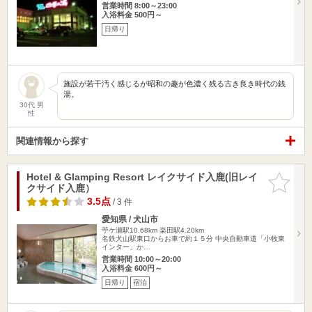
営業時間 8:00～23:00
入浴料金 500円～
日帰り
施設が若干汚く感じるが昭和の趣が色濃く残る古き良き時代の銭
湯。
30代 男
性
関連情報から探す
Hotel & Glamping Resort レイクサイド入鹿(旧レイ
お気に入
クサイド入鹿）
りに追加
3.5点
/ 3 件
愛知県 / 犬山市
苧ケ瀬駅10.68km
楽田駅4.20km
名鉄犬山駅東口からお車で約１５分 中央自動車道「小牧東
インター」か…
営業時間 10:00～20:00
入浴料金 600円～
日帰り
宿泊