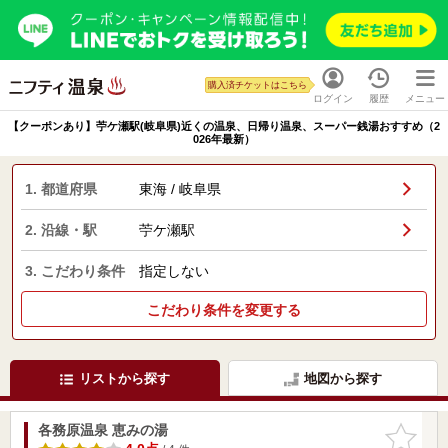
購入済チケットはこちら
ログイン
履歴
メニュー
【クーポンあり】苧ケ瀬駅(岐阜県)近くの温泉、日帰り温泉、スーパー銭湯おすすめ（2
026年最新）
1. 都道府県
東海 / 岐阜県
2. 沿線・駅
苧ケ瀬駅
3. こだわり条件
指定しない
こだわり条件を変更する
リストから探す
地図から探す
各務原温泉 恵みの湯
お気に入
りに追加