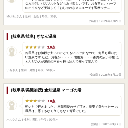
な入浴剤、バスソルトなどもあり楽しいです。お食事も、ハーブ
のオイルなど美味しくておしゃれなメニューです🥰サウナ…
Michikoさん
| 性別：女性 | 年代：30代
投稿日：2026年7月29日
[岐阜県/岐阜] ぎなん温泉
3.0点
お風呂はお値段が安いのにとてもいいです なので、何回も通いた
い温泉です ただ、お客が・・・・ 岩盤浴・・一番奥の広い部屋 ほ
とんどの人が漫画の本をっ持ち込んで座って読んで…
いちさん
| 性別：男性 | 年代：50代～
投稿日：2026年5月10日
[岐阜県/美濃加茂] 倉知温泉 マーゴの湯
3.0点
朝いちで行きました。 早朝割使わせて頂き、割安で良かった〜 お
風呂は、悪くもなく良くもなく普通でした。
ハルクさん
| 性別：男性 | 年代：50代～
投稿日：2026年3月9日