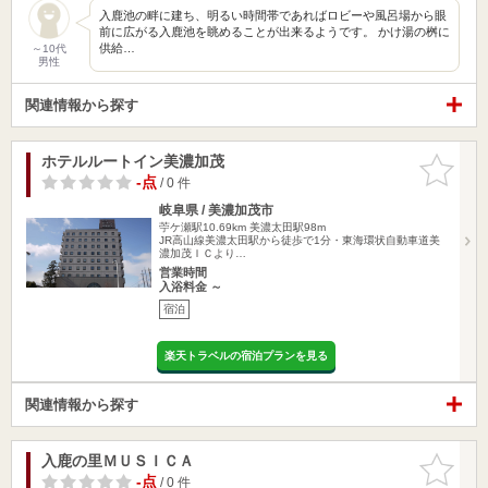
入鹿池の畔に建ち、明るい時間帯であればロビーや風呂場から眼
前に広がる入鹿池を眺めることが出来るようです。 かけ湯の桝に
供給…
～10代
男性
関連情報から探す
ホテルルートイン美濃加茂
お気に入
りに追加
-点
/ 0 件
岐阜県 / 美濃加茂市
苧ケ瀬駅10.69km
美濃太田駅98m
JR高山線美濃太田駅から徒歩で1分・東海環状自動車道美
濃加茂ＩＣより…
営業時間
入浴料金 ～
宿泊
楽天トラベルの宿泊プランを見る
関連情報から探す
入鹿の里ＭＵＳＩＣＡ
お気に入
りに追加
-点
/ 0 件