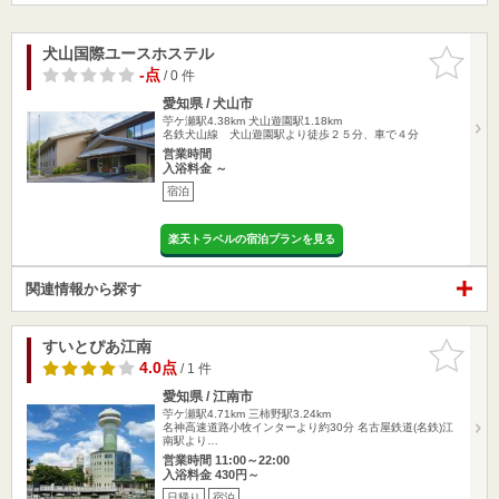
犬山国際ユースホステル
お気に入
りに追加
-点
/ 0 件
愛知県 / 犬山市
苧ケ瀬駅4.38km
犬山遊園駅1.18km
名鉄犬山線 犬山遊園駅より徒歩２５分、車で４分
営業時間
入浴料金 ～
宿泊
楽天トラベルの宿泊プランを見る
関連情報から探す
すいとぴあ江南
お気に入
りに追加
4.0点
/ 1 件
愛知県 / 江南市
苧ケ瀬駅4.71km
三柿野駅3.24km
名神高速道路小牧インターより約30分 名古屋鉄道(名鉄)江
南駅より…
営業時間 11:00～22:00
入浴料金 430円～
日帰り
宿泊