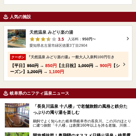
人気の施設
天然温泉 みどり楽の湯
3.5
入浴料：
950円
〜
愛知県名古屋市緑区徳重3丁目2904
『天然温泉 みどり楽の湯』一般大人入泉料100円引き
クーポン
【平日】
950円
→
850円
【土日祝】
1,000円
→
900円
【シ
ーズン】
1,200円
→
1,100円
岐阜県のニフティ温泉ニュース
「長良川温泉 十八楼」で老舗旅館の風格と鉄分た
っぷりの濁り湯を楽しむ
鵜飼でよく知られた岐阜県岐阜市の長良川。この川のほとり
に建つ旅館「十八楼」は創業160年以上を誇る老舗。川側の
客室からは長良川を一望、温泉はインパクトのある赤褐色の
濁り湯で、地産地消にこだわった食事も定評があります。
開放感抜群！奥飛騨のオススメ日帰り温泉・絶景露