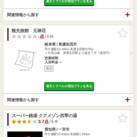
楽天トラベルの宿泊プランを見る
関連情報から探す
観光旅館 元禄荘
お気に入
りに追加
-点
/ 0 件
岐阜県 / 美濃加茂市
苧ケ瀬駅10.46km
美濃太田駅579m
ＪＲ高山線 美濃太田駅より徒歩７分（送迎可）
営業時間
入浴料金 ～
宿泊
楽天トラベルの宿泊プランを見る
関連情報から探す
スーパー銭湯 クアメゾン四季の湯
お気に入
りに追加
3.7点
/ 6 件
愛知県 / 一宮市
苧ケ瀬駅10.62km
布袋駅1.66km