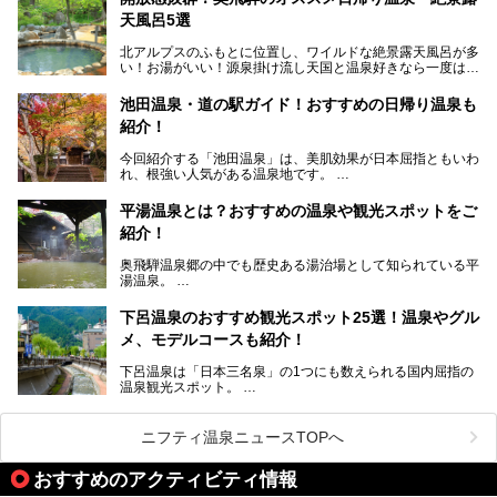
天風呂5選
そして大浴場は日帰り入浴もできるんですよ。泊まりでも日
帰りでも楽しめる「十八楼」を、周辺の川原町の町並みや、
北アルプスのふもとに位置し、ワイルドな絶景露天風呂が多
岐阜の手仕事に触れる旅とともに楽しんでみてはいかがでし
い！お湯がいい！源泉掛け流し天国と温泉好きなら一度は行
ょう！
きたいと思う岐阜県の奥飛騨温泉郷。
───
池田温泉・道の駅ガイド！おすすめの日帰り温泉も
「平湯温泉」「福地温泉」「新平湯温泉」「栃尾温泉」「新
提供元：岐阜県【PR】
紹介！
穂高温泉」と5つの温泉地を総称して奥飛騨温泉郷と呼びま
この記事は岐阜県のPR記事です。
すが、この中でも気軽に日帰りで楽しめる開放感抜群の露天
今回紹介する「池田温泉」は、美肌効果が日本屈指ともいわ
風呂を5ヶ所ご紹介したいと思います。いずれも素晴らしい
れ、根強い人気がある温泉地です。
温泉ですよ！
岐阜県にあり、名古屋からは日帰りで、東京や大阪からなら
温泉旅として利用することができます。
平湯温泉とは？おすすめの温泉や観光スポットをご
紹介！
池田温泉には道の駅があるなど、温泉、観光、買い物と、さ
まざまな楽しみ方が可能です。
奥飛騨温泉郷の中でも歴史ある湯治場として知られている平
そんな池田温泉の魅力を詳しく紹介していきます！
湯温泉。
岐阜県と長野県を結ぶ安房トンネルの開通以来、東京方面か
らの利用客も増え、ますます賑わいを見せています。そこで
下呂温泉のおすすめ観光スポット25選！温泉やグル
今回は、平湯温泉の観光スポットとおすすめの温泉施設を紹
メ、モデルコースも紹介！
介します。気になる温泉をぜひチェックしてみてください。
下呂温泉は「日本三名泉」の1つにも数えられる国内屈指の
温泉観光スポット。
訪れる際には美肌で知られるお湯とあわせて、当地ならでは
のグルメを楽しんだり、周辺にある名所にも足を伸ばしたり
したいもの。
ニフティ温泉ニュースTOPへ
本記事では、下呂温泉エリアにあるおすすめの観光スポット
おすすめのアクティビティ情報
をご紹介するとともに散策する際のモデルコースもご提案。
下呂温泉観光をたっぷりとガイドします！