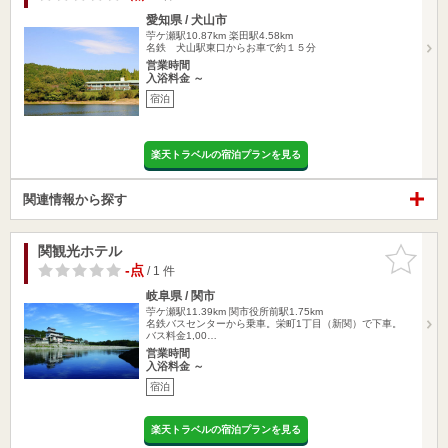
愛知県 / 犬山市
苧ケ瀬駅10.87km
楽田駅4.58km
名鉄 犬山駅東口からお車で約１５分
営業時間
入浴料金 ～
宿泊
楽天トラベルの宿泊プランを見る
関連情報から探す
関観光ホテル
お気に入
りに追加
-点
/ 1 件
岐阜県 / 関市
苧ケ瀬駅11.39km
関市役所前駅1.75km
名鉄バスセンターから乗車。栄町1丁目（新関）で下車。
バス料金1,00…
営業時間
入浴料金 ～
宿泊
楽天トラベルの宿泊プランを見る