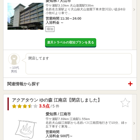
愛知県 / 犬山市
苧ケ瀬駅3.10km
犬山遊園駅536m
名鉄名古屋駅より犬山線犬山遊園下車木曽川沿い徒歩8分
小牧ICより車で…
営業時間 11:30～24:00
入浴料金 ～
宿泊
楽天トラベルの宿泊プランを見る
閉店してます
～10代
男性
関連情報から探す
アクアタウン ゆの森 江南店【閉店しました】
お気に入
りに追加
3.5点
/ 5 件
愛知県 / 江南市
苧ケ瀬駅7.69km
江南駅1.55km
名鉄犬山線江南駅から名鉄バス江南団地行きで10分、緑ヶ
丘下車すぐ東海…
営業時間
入浴料金 500円～