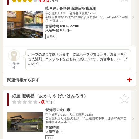
4.0点
/ 4 件
岐阜県 / 各務原市鵜沼各務原町
苧ケ瀬駅1.47km
名電各務原駅493m
名鉄各務原線 名電各務原駅より徒歩10分、ふれあいバス利
用 南部線 …
営業時間 8:00～22:00
入浴料金 800円～
日帰り
ハーブの温泉で癒されます 乾燥ハーブが買えたり、温まりそう
な入浴剤、バスソルトなどもあり楽しいです。お食事も、ハーブ
のオイ…
30代 女
性
関連情報から探す
灯屋 迎帆楼（あかりや げいはんろう）
お気に入
りに追加
-点
/ 0 件
愛知県 / 犬山市
苧ケ瀬駅2.91km
犬山遊園駅912m
名古屋駅より名鉄犬山線、犬山遊園駅下車、徒歩15分東名
名神高速道～小…
営業時間
入浴料金 ～
宿泊