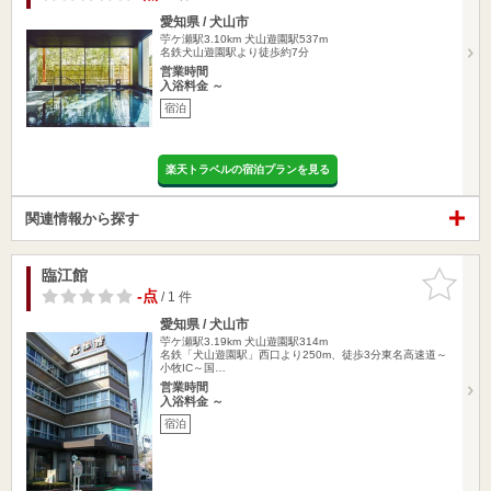
愛知県 / 犬山市
苧ケ瀬駅3.10km
犬山遊園駅537m
名鉄犬山遊園駅より徒歩約7分
営業時間
入浴料金 ～
宿泊
楽天トラベルの宿泊プランを見る
関連情報から探す
臨江館
お気に入
りに追加
-点
/ 1 件
愛知県 / 犬山市
苧ケ瀬駅3.19km
犬山遊園駅314m
名鉄「犬山遊園駅」西口より250m、徒歩3分東名高速道～
小牧IC～国…
営業時間
入浴料金 ～
宿泊