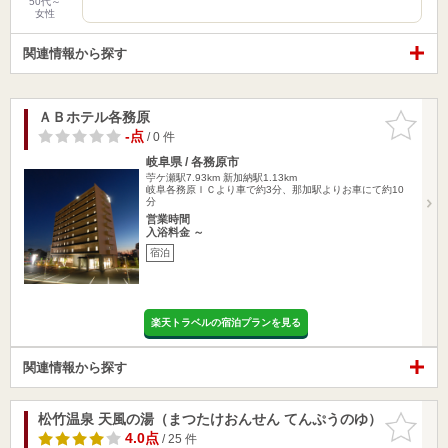
50代～
女性
関連情報から探す
ＡＢホテル各務原
お気に入
りに追加
-点
/ 0 件
岐阜県 / 各務原市
苧ケ瀬駅7.93km
新加納駅1.13km
岐阜各務原ＩＣより車で約3分、那加駅よりお車にて約10
分
営業時間
入浴料金 ～
宿泊
楽天トラベルの宿泊プランを見る
関連情報から探す
松竹温泉 天風の湯（まつたけおんせん てんぷうのゆ）
お気に入
りに追加
4.0点
/ 25 件