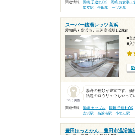
関連情報
岡崎 子連れOK
岡崎 お食事・
知立駅
牛田駅
一ツ木駅
スーパー銭湯レッツ高浜
愛知県 / 高浜市 /
三河高浜駅1.20km
■営業
■入
湯舟の種類が豊富です。価
話題のロウリュウもやって
30代 男性
関連情報
岡崎 カップル
岡崎 子連れOK
吉浜駅
高浜港駅
小垣江駅
豊田ほっとかん 豊田市温浴施