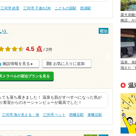
三河湾 絶景
三河湾 子連れOK
こどもの国駅
西浦駅
露天炭酸
橋店」が
い）
宿泊
4.5 点
/ 2件
>
温泉、炭
施設情報を見る
お気に入りに追加
揃えた「
天トラベルの宿泊プランを見る
温
っても落ち着きました！ 温泉も肌がすべすべになった気が
より客室からのオーシャンビューが最高でした！
三河湾 海が見える・海
三河湾 ペット
西幡豆駅
東幡豆駅