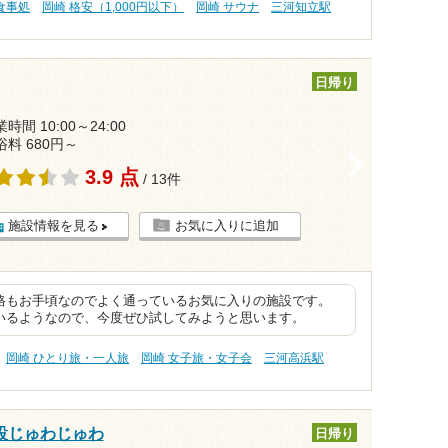
食事処
岡崎 格安（1,000円以下）
岡崎 サウナ
三河知立駅
日帰り
時間 10:00～24:00
浴料 680円～
>
3.9 点
/ 13件
施設情報を見る
お気に入りに追加
格もお手頃なのでよく通っているお気に入りの施設です。
いるようなので、今度ぜひ試してみようと思います。
岡崎 ひとり旅・一人旅
岡崎 女子旅・女子会
三河高浜駅
設じゅわじゅわ
日帰り