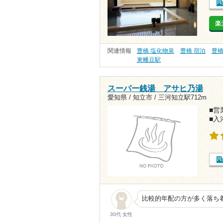
楽
関連情報
豊橋 塩化物泉
豊橋 宿泊
豊橋
東幡豆駅
スーパー銭湯 アサヒ乃湯
愛知県 / 知立市 /
三河知立駅712m
■営業
■入
比較的年配の方が多く落ち
30代 女性