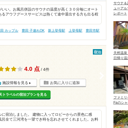
サウナ＆
ューアル
がいい。お風呂併設のサウナの温度が高く３０分毎にオート
レポート
あるアウフグースサービスは熱くて途中退出する方も出る程
田 カップル
豊田 子連れOK
新上挙母駅
上挙母駅
豊田市駅
宿泊
天然温泉
日帰り温
4.0 点
/ 4件
>
施設情報を見る
お気に入りに追加
天トラベルの宿泊プランを見る
ファミリ
Faのシ
ルに宿泊しました。 建物に入ってロビーからの景色に感
風呂全て三河湾を一望でき時を忘れさせてくれました。お料