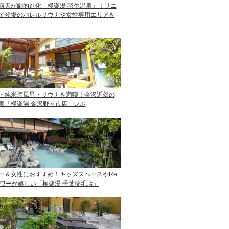
露天が劇的進化「極楽湯 羽生温泉」！リニ
で登場のバレルサウナや女性専用エリアを
・純米酒風呂・サウナを満喫！金沢近郊の
泉「極楽湯 金沢野々市店」レポ
ー＆女性におすすめ！キッズスペースやRe
ャワーが嬉しい「極楽湯 千葉稲毛店」