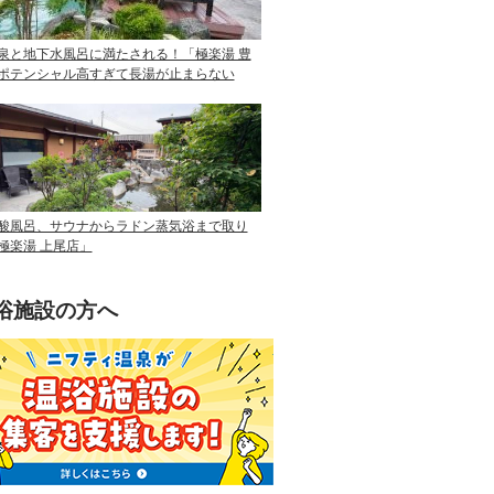
泉と地下水風呂に満たされる！「極楽湯 豊
ポテンシャル高すぎて長湯が止まらない
酸風呂、サウナからラドン蒸気浴まで取り
極楽湯 上尾店」
浴施設の方へ
ニフティ温泉を使って手軽に集