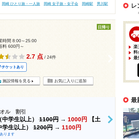
岡崎 ひとり旅・一人旅
岡崎 女子旅・女子会
岡崎駅
男川駅
レ
日帰り
時間 8:00～25:00
浴料 600円～
楽
料
2.7 点
>
/ 24件
最
子チケットあり
施設情報を見る
お気に入りに追加
最
タオル 割引
（中学生以上）
1100円
→
1000円
【土
>
中学生以上）
1200円
→
1100円
あります