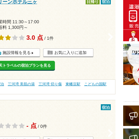
リーンホテル三ヶ
日帰り
宿泊
時間 11:30～17:00
浴料 1,300円～
>
3.0 点
/ 1件
施設情報を見る
お気に入りに追加
天トラベルの宿泊プランを見る
宿泊
三河湾 美肌の湯
三河湾 切り傷
東幡豆駅
こどもの国駅
宿泊
- 点
/ 0件
>