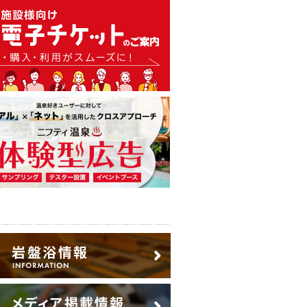
温泉・日帰り温泉・スーパー銭
広告出稿のご案内