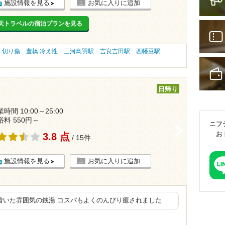
施設情報を見る
お気に入りに追加
天トラベルの宿泊プランを見る
 切り傷
豊橋 冷え性
三河鳥羽駅
吉良吉田駅
西幡豆駅
日帰り
時間 10:00～25:00
浴料 550円～
ニフ
>
お
3.8 点
/ 15件
施設情報を見る
お気に入りに追加
着いた雰囲気の銭湯 コスパもよくのんびり癒されました