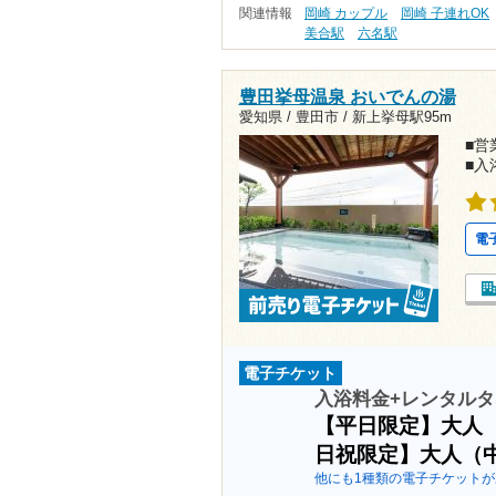
関連情報
岡崎 カップル
岡崎 子連れOK
美合駅
六名駅
豊田挙母温泉 おいでんの湯
愛知県 / 豊田市 /
新上挙母駅95m
■営業
■入
電
電子チケット
入浴料金+レンタル
【平日限定】大人
日祝限定】大人（
他にも1種類の電子チケットが