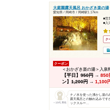
大庭園露天風呂 おかざき楽の湯
愛知県 / 岡崎市 /
岡崎駅1.17km
■営業
■入
ク
クーポン
＜おかざき楽の湯＞入泉料
【平日】
950円
→
850
ン】
1,200円
→
1,100
ナノ水を使った沸かし湯の
露天風呂との触れ込みです
～10代 男性
ックスルー…