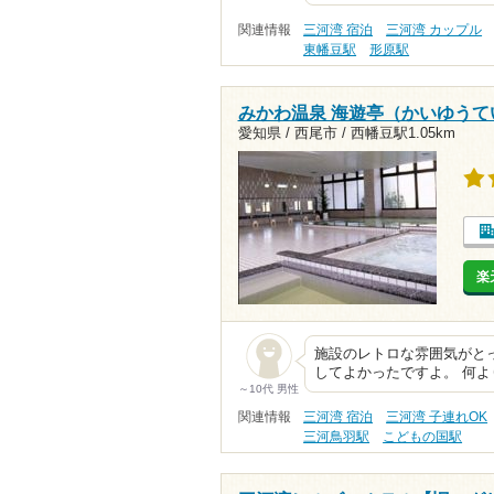
関連情報
三河湾 宿泊
三河湾 カップル
東幡豆駅
形原駅
みかわ温泉 海遊亭（かいゆうて
愛知県 / 西尾市 /
西幡豆駅1.05km
楽
施設のレトロな雰囲気がと
してよかったですよ。 何
～10代 男性
関連情報
三河湾 宿泊
三河湾 子連れOK
三河鳥羽駅
こどもの国駅