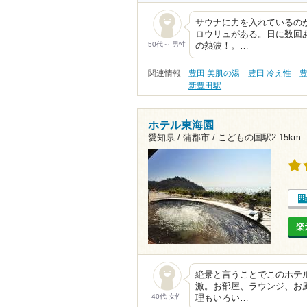
サウナに力を入れているの
ロウリュがある。日に数回
50代～ 男性
の熱波！。…
関連情報
豊田 美肌の湯
豊田 冷え性
豊
新豊田駅
ホテル東海園
愛知県 / 蒲郡市 /
こどもの国駅2.15km
楽
絶景と言うことでこのホテ
激。お部屋、ラウンジ、お
40代 女性
理もいろい…