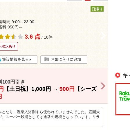
日帰り
時間 9:00～23:00
浴料 950円～
>
3.6 点
/ 18件
ーポンあり
施設情報を見る
お気に入りに追加
キ
100円引き
>
円
【土日祝】
1,000円
→
900円
【シーズ
円
みとなり、温泉入浴剤すら使われていませんでした。庭園大
が、スーパー銭湯としては通常の規模となっています。リラ