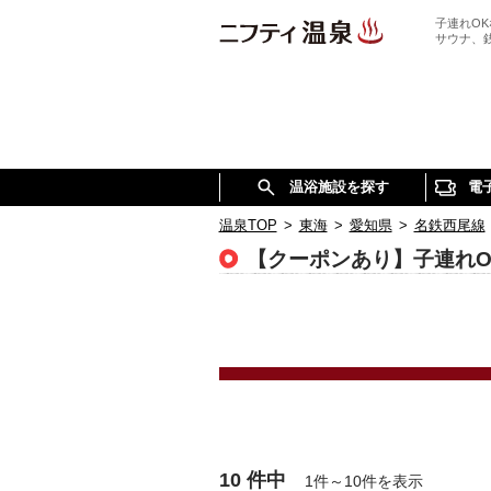
子連れO
サウナ、
温浴施設を探す
電
温泉TOP
>
東海
>
愛知県
>
名鉄西尾線
【クーポンあり】子連れ
10 件中
1件～10件を表示