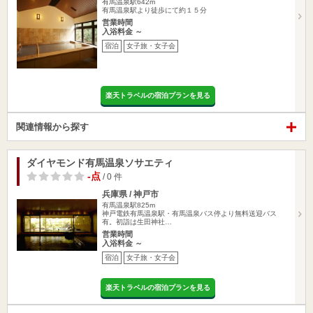
有馬温泉駅642m
有馬温泉駅より徒歩にて約１５分
営業時間
入浴料金 ～
宿泊
女子旅・女子会
楽天トラベルの宿泊プランを見る
関連情報から探す
ダイヤモンド有馬温泉ソサエティ
-点
/ 0 件
兵庫県 / 神戸市
有馬温泉駅825m
神戸電鉄有馬温泉駅・有馬温泉バス停より無料送迎バス
有。初詣は生田神社…
営業時間
入浴料金 ～
宿泊
女子旅・女子会
楽天トラベルの宿泊プランを見る