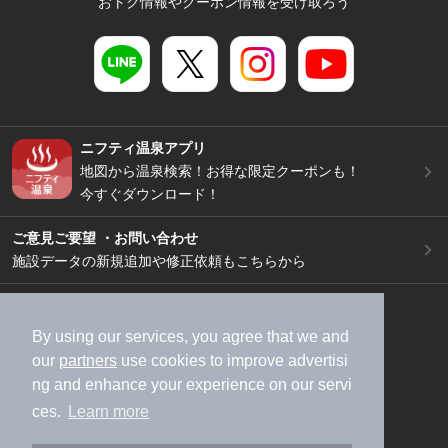
おトク情報やクーポン情報を受け取ろう
ニフティ温泉アプリ
地図から温泉検索！お得な限定クーポンも！
今すぐダウンロード！
ご意見ご要望 ・お問い合わせ
施設データの新規追加や修正依頼もこちらから
スマートフォン
/
PC
加盟店募集（資料請求）
広告出稿のご案内
By using our services, you agree that we and
our
partners
use cookies to improve advertisi
利用規約
ライフスタイルMEMBERS+規約
ng and enhance your experience on our servi
特定商取引法に基づく表記
ヘルプ
採用情報
ces.
Learn more
運営会社
個人情報保護ポリシー