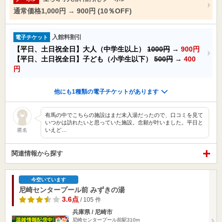
通常価格1,000円 → 900円 (10％OFF)
入館料割引
電子チケット
【平日、土日祝全日】大人（中学生以上）
1000円
→
900円
【平日、土日祝全日】子ども（小学生以下）
500円
→
400
円
他にも1種類の電子チケットがあります
有馬の中でこちらの施設はまだ未入湯だったので、口コミを見て
いつかは訪れたいと思っていた施設。念願が叶いました。平日と
いえど…
匿名
関連情報から探す
今空いています
尼崎センタープール前 みずきの湯
3.6点
/ 105 件
兵庫県 / 尼崎市
尼崎センタープール前駅310m