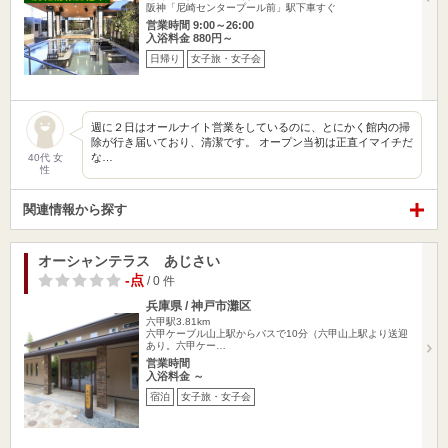
阪神「尼崎センタープール前」駅下車すぐ
営業時間 9:00～26:00
入浴料金 880円～
日帰り
女子旅・女子会
週に２日はオールナイト営業をしているのに、とにかく館内の掃
除が行き届いており、清潔です。 オープン当初は正直イマイチだ
な…
40代 女
性
関連情報から探す
オーシャンテラス あじさい
-点
/ 0 件
兵庫県 / 神戸市灘区
六甲駅3.81km
六甲ケーブル山上駅からバスで10分（六甲山上駅より送迎
あり。六甲ケー…
営業時間
入浴料金 ～
宿泊
女子旅・女子会