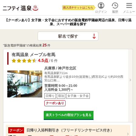
購入済チケットはこちら
ログイン
履歴
メニュー
【クーポンあり】女子旅・女子会におすすめの阪急電鉄甲陽線周辺の温泉、日帰り温
泉、スーパー銭湯を探す
駅名で探す
25
"阪急電鉄甲陽線"の検索結果
件
有馬温泉 メープル有馬
4.5点
/ 6 件
兵庫県 / 神戸市北区
有馬温泉駅711m
有馬温泉駅より徒歩10分(送迎無し)西宮北ICより約20分西
宮山口南…
営業時間 9:00～21:00
入浴料金 1,300円～
日帰り
宿泊
女子旅・女子会
クーポンあり
楽天トラベルの宿泊プランを見る
日帰り入浴料割引き（フリードリンクサービス付き）
クーポン