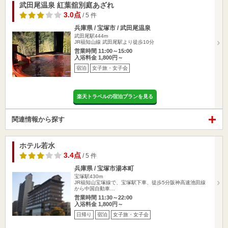
武田尾温泉 紅葉舘別庭あざれ
3.0点
/ 5 件
兵庫県 / 宝塚市 / 武田尾温泉
武田尾駅444m
JR福知山線 武田尾駅より徒歩10分
営業時間 11:00～15:00
入浴料金 1,800円～
宿泊
女子旅・女子会
楽天トラベルの宿泊プランを見る
関連情報から探す
ホテル若水
3.4点
/ 5 件
兵庫県 / 宝塚市湯本町
宝塚駅430m
JR福知山宝塚線で、宝塚駅下車、徒歩5分阪神高速池田線
から中国自動車…
営業時間 11:30～22:00
入浴料金 1,800円～
日帰り
宿泊
女子旅・女子会