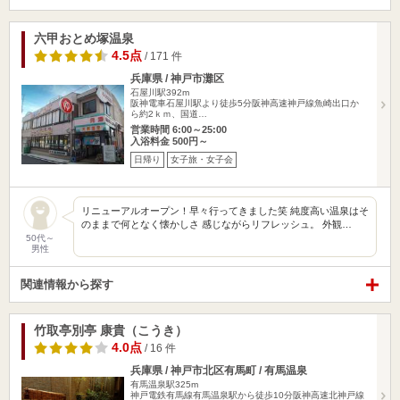
六甲おとめ塚温泉
4.5点
/ 171 件
兵庫県 / 神戸市灘区
石屋川駅392m
阪神電車石屋川駅より徒歩5分阪神高速神戸線魚崎出口か
ら約2ｋｍ、国道…
営業時間 6:00～25:00
入浴料金 500円～
日帰り
女子旅・女子会
リニューアルオープン！早々行ってきました笑 純度高い温泉はそ
のままで何となく懐かしさ 感じながらリフレッシュ。 外観…
50代～
男性
関連情報から探す
竹取亭別亭 康貴（こうき）
4.0点
/ 16 件
兵庫県 / 神戸市北区有馬町 / 有馬温泉
有馬温泉駅325m
神戸電鉄有馬線有馬温泉駅から徒歩10分阪神高速北神戸線