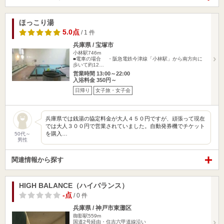
ほっこり湯
5.0点
/ 1 件
兵庫県 / 宝塚市
小林駅746m
■電車の場合 ・阪急電鉄今津線「小林駅」から南方向に
歩いて約12…
営業時間 13:00～22:00
入浴料金 350円～
日帰り
女子旅・女子会
兵庫県では銭湯の協定料金が大人４５０円ですが、頑張って現在
では大人３００円で営業されていました。自動発券機でチケット
を購入…
50代～
男性
関連情報から探す
HIGH BALANCE（ハイバランス）
-点
/ 0 件
兵庫県 / 神戸市東灘区
御影駅559m
国道2号経由・住吉六甲道線沿い