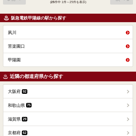
(
25
件中 1件～25件を表示)
阪急電鉄甲陽線の駅から探す
夙川
苦楽園口
甲陽園
近隣の都道府県から探す
大阪府
92
和歌山県
75
滋賀県
29
京都府
62