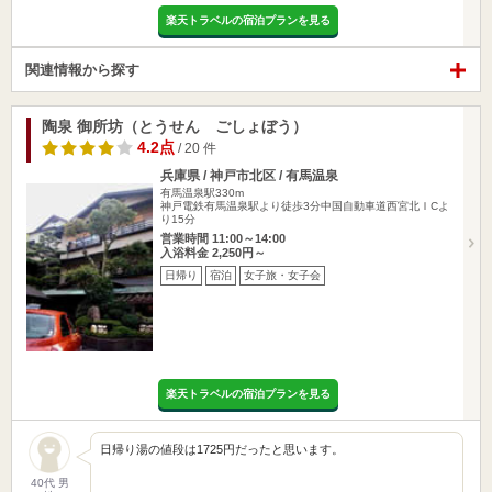
楽天トラベルの宿泊プランを見る
関連情報から探す
陶泉 御所坊（とうせん ごしょぼう）
4.2点
/ 20 件
兵庫県 / 神戸市北区 / 有馬温泉
有馬温泉駅330m
神戸電鉄有馬温泉駅より徒歩3分中国自動車道西宮北ＩCよ
り15分
営業時間 11:00～14:00
入浴料金 2,250円～
日帰り
宿泊
女子旅・女子会
楽天トラベルの宿泊プランを見る
日帰り湯の値段は1725円だったと思います。
40代 男