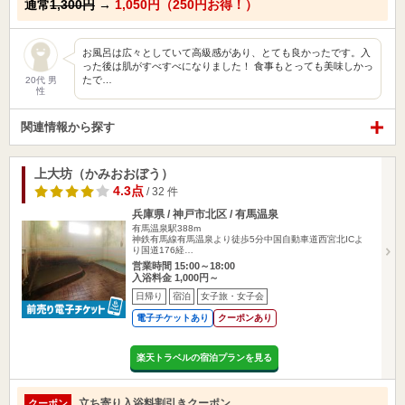
通常
1,300円
→
1,050円（250円お得！）
お風呂は広々としていて高級感があり、とても良かったです。入
った後は肌がすべすべになりました！ 食事もとっても美味しかっ
たで…
20代 男
性
関連情報から探す
上大坊（かみおおぼう）
4.3点
/ 32 件
兵庫県 / 神戸市北区 / 有馬温泉
有馬温泉駅388m
神鉄有馬線有馬温泉より徒歩5分中国自動車道西宮北ICよ
り国道176経…
営業時間 15:00～18:00
入浴料金 1,000円～
日帰り
宿泊
女子旅・女子会
電子チケットあり
クーポンあり
楽天トラベルの宿泊プランを見る
立ち寄り入浴料割引きクーポン
クーポン