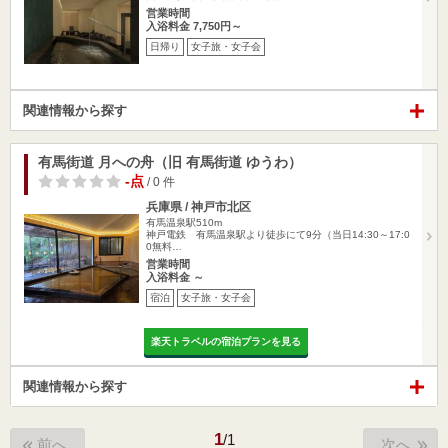
営業時間
入浴料金 7,750円～
日帰り
女子旅・女子会
関連情報から探す
有馬街道 月への舟（旧 有馬街道 ゆうわ）
-点
/ 0 件
兵庫県 / 神戸市北区
有馬温泉駅510m
神戸電鉄 有馬温泉駅より徒歩にて9分（当日14:30～17:0
0無料…
営業時間
入浴料金 ～
宿泊
女子旅・女子会
楽天トラベルの宿泊プランを見る
関連情報から探す
1
/
1
前へ
次へ