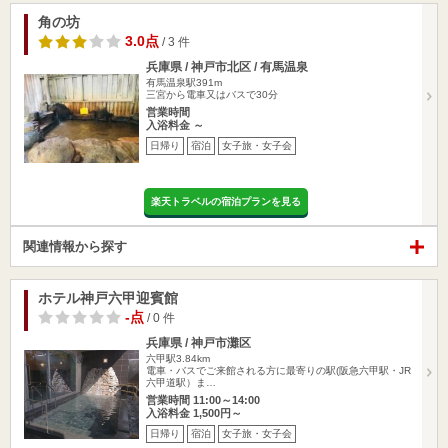
角の坊
3.0点
/ 3 件
兵庫県 / 神戸市北区 / 有馬温泉
有馬温泉駅391m
三宮から電車又はバスで30分
営業時間
入浴料金 ～
日帰り
宿泊
女子旅・女子会
楽天トラベルの宿泊プランを見る
関連情報から探す
ホテル神戸六甲迎賓館
-点
/ 0 件
兵庫県 / 神戸市灘区
六甲駅3.84km
電車・バスでご来館される方に最寄りの駅(阪急六甲駅・JR
六甲道駅）ま…
営業時間 11:00～14:00
入浴料金 1,500円～
日帰り
宿泊
女子旅・女子会