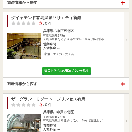
関連情報から探す
ダイヤモンド有馬温泉ソサエティ新館
-点
/ 0 件
兵庫県 / 神戸市北区
有馬温泉駅775m
有馬温泉駅などより無料送迎バス有り(時間制)
営業時間
入浴料金 ～
宿泊
女子旅・女子会
楽天トラベルの宿泊プランを見る
関連情報から探す
ザ グラン リゾート プリンセス有馬
-点
/ 0 件
兵庫県 / 神戸市北区
有馬温泉駅737m
有馬温泉駅より徒歩にて約１５分（送迎あり）
営業時間
入浴料金 ～