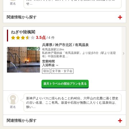
せ…
匿名
関連情報から探す
ねぎや陵楓閣
3.5点
/ 4 件
兵庫県 / 神戸市北区 / 有馬温泉
有馬温泉駅119m
私鉄神戸電鉄線「有馬温泉駅」より徒歩5分（駅より送迎
有）中国自動車道…
営業時間
入浴料金 ～
宿泊
女子旅・女子会
楽天トラベルの宿泊プランを見る
新神戸よりバスに揺られること約40分。六甲山の北麓に涌く歴史
の古い名湯、ここ有馬。坂道や石段が無数に入りくむ温泉街は、
狭い…
匿名
関連情報から探す