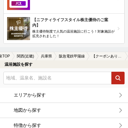
【ニフティライフスタイル株主優待のご案
内】
株主優待制度で人気の温浴施設に行こう！対象施設が
拡充されました！
泉TOP
関西(近畿)
兵庫県
阪急電鉄甲陽線
【クーポンあり】女子旅・女子会におすすめの阪急電鉄甲陽線周辺の温泉、日帰り温泉、スーパー銭湯を探す
温浴施設を探す
エリアから探す
地図から探す
特徴から探す