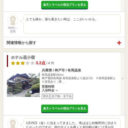
楽天トラベルの宿泊プランを見る
とても静か。落ち着きたい時は、ここがいいかも。
50代～
女性
関連情報から探す
ホテル花小宿
3.2点
/ 4 件
兵庫県 / 神戸市 / 有馬温泉
有馬温泉駅382m
神戸電鉄有馬線 有馬温泉駅より徒歩7分 ※有馬温泉駅よ
り送迎あり（要…
営業時間
入浴料金 ～
宿泊
女子旅・女子会
楽天トラベルの宿泊プランを見る
1月25日（金）に泊まってきました。 私ははじめ御所坊に泊まり
たかったのですが、宿のサイトを覗くと宿泊料が私には手が出