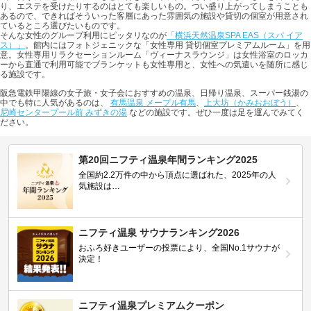
り、エステを受けたりするのはとても楽しいもの。つい盛り上がってしまうことも
あるので、できればそういった客層にあった雰囲気の施設や貸切の個室が用意され
ているところ選びたいものです。
そんな女性のグループ利用にピッタリなのが
「横浜天然温泉SPA EAS（スパ イア
ス）」
。館内にはフォトジェニックな「女性専用 貸切個室プレミアムルーム」を用
意。女性専用リラクセーションルーム「ヴィーナスラウンジ」は女性浴室のロッカ
ーから直通で利用可能でブランケットも女性専用と、女性への気遣いを随所に感じ
る施設です。
阪急電鉄甲陽線の女子旅・女子会におすすめの温泉、日帰り温泉、スーパー銭湯の
中でも特に人気があるのは、
有馬温泉 メープル有馬
、
上大坊（かみおおぼう）
、
尼崎センタープール前 みずきの湯
などの施設です。ぜひ一度は足を運んでみてく
ださい。
第20回ニフティ温泉年間ランキング2025
全国約2.2万件の中から頂点に選ばれた、2025年の人
気施設は…
ニフティ温泉 サウナランキング2026
おふろ好きユーザーの投票により、全国No.1サウナが
決定！
ニフティ温泉プレミアムクーポン