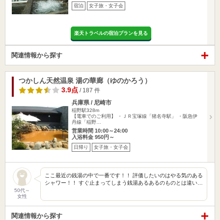
宿泊
女子旅・女子会
楽天トラベルの宿泊プランを見る
関連情報から探す
つかしん天然温泉 湯の華廊（ゆのかろう）
3.9点
/ 187 件
兵庫県 / 尼崎市
稲野駅328m
【電車でのご利用】 ・ＪＲ宝塚線「猪名寺駅」 ・阪急伊
丹線「稲野…
営業時間 10:00～24:00
入浴料金 950円～
日帰り
女子旅・女子会
ここ最近の銭湯の中で一番です！！ 評価したいのはやる気のある
シャワー！！ すぐ止まってしまう銭湯あるあるのものとは違い…
50代～
女性
関連情報から探す