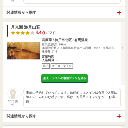
性
関連情報から探す
月光園 游月山荘
4.4点
/ 12 件
兵庫県 / 神戸市北区 / 有馬温泉
有馬温泉駅1.19km
JR新神戸駅より有馬温泉行きバス利用 50分（有馬町内
送迎有（1名…
営業時間
入浴料金 ～
宿泊
女子旅・女子会
楽天トラベルの宿泊プランを見る
事前に予約していっています。旅館的にはメインは食事で入浴は
追加で、みたいな感じです。私は、お風呂メインですが。 お湯
露…
30代 男
性
関連情報から探す