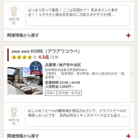
はっきり言って最高！ ここは天国か？！ 良きポイント多す
ぎ！！ 1.サウナと温冷交互浴の二刀流 2.ボナサウナ(壁…
30代 男
性
関連情報から探す
awa awa KOBE（アワアワコウベ）
4.3点
/ 3 件
兵庫県 / 神戸市中央区
阪神電鉄本線春日野道駅606m
【電車】 ・阪神電鉄「春日野道」駅から徒歩約10分 ・阪
急電車「…
営業時間 10:00～24:00
入浴料金 1,000円～
日帰り
女子旅・女子会
おしゃれ！ビールの醸造場が併設されていて、クラフトビールが
美味しかったです。 店内は明るくキッズスペースなどもあり、…
30代 女
性
関連情報から探す