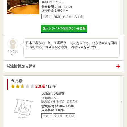
有馬口出口から…
営業時間 9:30～16:00
入浴料金 1,000円～
日帰り
宿泊
女子旅・女子会
楽天トラベルの宿泊プランを見る
日本三名泉の一角、有馬温泉。 そのなかでも、金泉と銀泉を同時
に 感じれる日帰り施設が康貴。 有明源泉をかけ流…
30代 男
性
関連情報から探す
五月湯
2.8点
/ 12 件
大阪府 / 池田市
池田駅437m
阪急宝塚線池田駅（徒歩3分）
営業時間 14:00～24:00
入浴料金 600円～
日帰り
女子旅・女子会