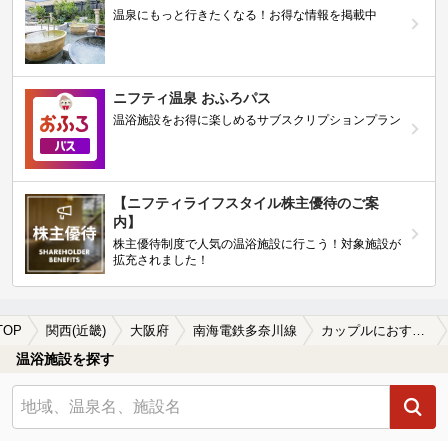
温泉にもっと行きたくなる！お得な情報を掲載中
ニフティ温泉 おふろパス
温浴施設をお得に楽しめるサブスクリプションプラン
【ニフティライフスタイル株主優待のご案
内】
株主優待制度で人気の温浴施設に行こう！対象施設が
拡充されました！
TOP
関西(近畿)
大阪府
南海電鉄多奈川線
カップルにおすすめの南海電鉄多奈川線周辺の温泉、日帰り温泉、スーパー銭湯を探す
温浴施設を探す