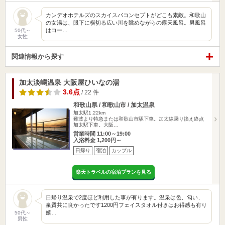
カンデオホテルズのスカイスパコンセプトがどこも素敵。和歌山
の女湯は、眼下に横切る広い川を眺めながらの露天風呂。男風呂
はコー…
50代～
女性
関連情報から探す
加太淡嶋温泉 大阪屋ひいなの湯
3.6点
/ 22 件
和歌山県 / 和歌山市 / 加太温泉
加太駅1.22km
難波より特急または和歌山市駅下車。加太線乗り換え終点
加太駅下車。大阪…
営業時間 11:00～19:00
入浴料金 1,200円～
日帰り
宿泊
カップル
楽天トラベルの宿泊プランを見る
日帰り温泉で2度ほど利用した事が有ります。温泉は色、匂い、
泉質共に良かったです1200円フェイスタオル付きはお得感も有り
嬉…
50代～
男性