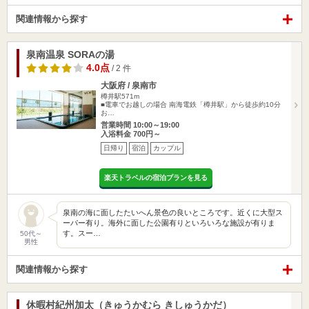
関連情報から探す
泉南温泉 SORAの湯
4.0点
/ 2 件
大阪府 / 泉南市
樽井駅571m
■電車でお越しの場合 南海電鉄「樽井駅」から徒歩約10分
お…
営業時間 10:00～19:00
入浴料金 700円～
日帰り
宿泊
カップル
楽天トラベルの宿泊プランを見る
泉南の海に面したたいへん景色の良いところです。近くに大型ス
ーパー有り。海外に面した公園有りといろいろな施設が有りま
す。スー…
50代～
男性
関連情報から探す
休暇村紀州加太（きゅうかむら きしゅうかだ）