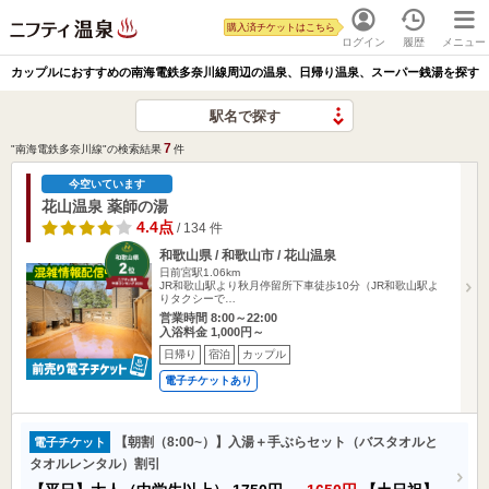
購入済チケットはこちら
ログイン
履歴
メニュー
カップルにおすすめの南海電鉄多奈川線周辺の温泉、日帰り温泉、スーパー銭湯を探す
駅名で探す
7
"南海電鉄多奈川線"の検索結果
件
今空いています
花山温泉 薬師の湯
4.4点
/ 134 件
和歌山県 / 和歌山市 / 花山温泉
日前宮駅1.06km
JR和歌山駅より秋月停留所下車徒歩10分（JR和歌山駅よ
りタクシーで…
営業時間 8:00～22:00
入浴料金 1,000円～
日帰り
宿泊
カップル
電子チケットあり
【朝割（8:00~）】入湯＋手ぶらセット（バスタオルと
電子チケット
タオルレンタル）割引