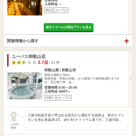
営業時間
入浴料金 ～
宿泊
カップル
楽天トラベルの宿泊プランを見る
関連情報から探す
ユーバス和歌山店
2.7点
/ 11 件
和歌山県 / 和歌山市
和歌山港駅1.08km
南海本線「和歌山市駅」から南海バス新和歌浦行きで6
分、花王橋下車、徒…
営業時間 6:00～25:00
入浴料金 490円～
日帰り
カップル
三波川結晶片岩と呼ばれる岩石から湧出する温泉は、鉄分とマン
ガンを含む泉温28.2℃、ph7.4のナトリウム泉です。三波川結…
～10代
男性