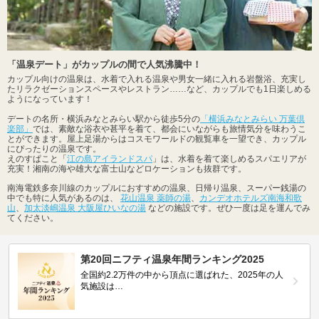
「温泉デート」がカップルの間で人気沸騰中！
カップル向けの温泉は、水着で入れる温泉や男女一緒に入れる岩盤浴、充実し
たリラクゼーションスペースやレストラン……など、カップルでも1日楽しめる
ようになっています！
デートの名所・横浜みなとみらい駅から徒歩5分の
「横浜みなとみらい 万葉倶
楽部」
では、素敵な浴衣や甚平を着て、都会にいながらも旅情気分を味わうこ
とができます。屋上足湯からはコスモワールドの観覧車を一望でき、カップル
にぴったりの温泉です。
えのすぱこと「
江の島アイランドスパ
」は、水着を着て楽しめるスパエリアが
充実！湘南の海や雄大な富士山などロケーションも抜群です。
南海電鉄多奈川線のカップルにおすすめの温泉、日帰り温泉、スーパー銭湯の
中でも特に人気があるのは、
花山温泉 薬師の湯
、
カンデオホテルズ南海和歌
山
、
加太淡嶋温泉 大阪屋ひいなの湯
などの施設です。ぜひ一度は足を運んでみ
てください。
第20回ニフティ温泉年間ランキング2025
全国約2.2万件の中から頂点に選ばれた、2025年の人
気施設は…