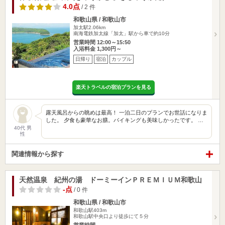
4.0点
/ 2 件
和歌山県 / 和歌山市
加太駅2.06km
南海電鉄加太線「加太」駅から車で約10分
営業時間 12:00～15:50
入浴料金 1,300円～
日帰り
宿泊
カップル
楽天トラベルの宿泊プランを見る
露天風呂からの眺めは最高！ 一泊二日のプランでお世話になりま
した。 夕食も豪華なお膳。バイキングも美味しかったです。 …
40代 男
性
関連情報から探す
天然温泉 紀州の湯 ドーミーインＰＲＥＭＩＵＭ和歌山
-点
/ 0 件
和歌山県 / 和歌山市
和歌山駅403m
和歌山駅中央口より徒歩にて５分