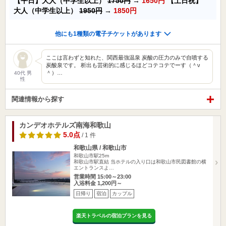
【平日】大人（中学生以上）
1750円
→
1650円
【土日祝】
大人（中学生以上）
1950円
→
1850円
他にも1種類の電子チケットがあります
ここは言わずと知れた、関西最強温泉 炭酸の圧力のみで自噴する
炭酸泉です。 析出も芸術的に感じるほどコテコテでーす（＾ν
＾）…
40代 男
性
関連情報から探す
カンデオホテルズ南海和歌山
5.0点
/ 1 件
和歌山県 / 和歌山市
和歌山市駅25m
和歌山市駅直結 当ホテルの入り口は和歌山市民図書館の横
エントランスよ…
営業時間 15:00～23:00
入浴料金 1,200円～
日帰り
宿泊
カップル
楽天トラベルの宿泊プランを見る